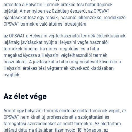
értesítse a Helyszíni Termék értékesítési határidejének
lejártát. Amennyiben ez üzletileg ésszerű, az OPSWAT
ajánlásokat tesz egy másik, hasonló jellemzőkkel rendelkező
OPSWAT termékre való áttérési stratégiára.
az OPSWAT a Helyszíni végfelhasználói termék életciklusának
lejártáig javításokat nyújt a Helyszíni végfelhasználói
termékek hibáira, ha nincs megoldás, és a hiba
megakadályozza a Helyszíni végfelhasználói termék
használatát. A javításokat a hiba megerősítését követően a
Helyszíni értékesítési végtermék következő kiadásában
nyújtják.
Az élet vége
Amint egy helyszíni termék elérte az élettartamának végét, az
OPSWAT nem kínál új professzionális szolgáltatási és
támogatási szerződéseket az adott termékre. Az élettartam
lejárati dátuma általában tizennyolc (18) hónappal az