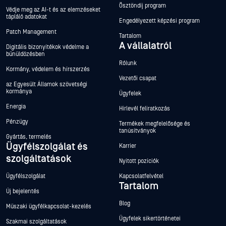
Ösztöndíj program
Védje meg az AI-t és az elemzéseket
tápláló adatokat
Engedélyezett képzési program
Patch Management
Tartalom
A vállalatról
Digitális bizonyítékok védelme a
bűnüldözésben
Rólunk
Kormány, védelem és hírszerzés
Vezetői csapat
az Egyesült Államok szövetségi
kormánya
Ügyfelek
Energia
Hírlevél feliratkozás
Pénzügy
Termékek megfelelősége és
tanúsítványok
Gyártás, termelés
Ügyfélszolgálat és
Karrier
szolgáltatások
Nyitott pozíciók
Ügyfélszolgálat
Kapcsolatfelvétel
Tartalom
Új bejelentés
Blog
Műszaki ügyfélkapcsolat-kezelés
Ügyfelek sikertörténetei
Szakmai szolgáltatások