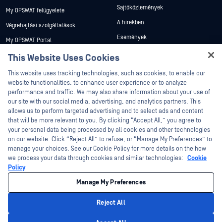
Sajtóközlemények
My OPSWAT felügyelete
A hírekben
Végrehajtási szolgáltatások
Események
My OPSWAT Portal
Webináriumok
Műszaki dokumentáció
This Website Uses Cookies
Adatlapok
Hey there!
Képzések
This website uses tracking technologies, such as cookies, to enable our
I'm Ozzy, your OPSWAT virtual assistant.
Fehér könyvek
website functionalities, to enhance user experience or to analyze
Biztonsági sebezhetőségi program
How can I help you secure what's critical
performance and traffic. We may also share information about your use of
Partnerek
Ingyenes eszközök
today?
our site with our social media, advertising, and analytics partners. This
allows us to perform targeted advertising and to select ads and content
Tanúsítvány
that will be more relevant to you. By clicking “Accept All,” you agree to
Technológiai partnerek
your personal data being processed by all cookies and other technologies
on our website. Click “Reject All” to refuse, or “Manage My Preferences” to
Channel partner program
manage your choices. See our Cookie Policy for more details on the how
we process your data through cookies and similar technologies:
Cookie
©2026 OPSWAT . Minden jog fenntartva. OPSWAT, MetaDefender, Metascan,
Policy
MetaAccess, az OPSWAT , Trust no File. Trust No Device., OPSWAT , Protecting the
World's Critical Infrastructure, Deep CDR™ Technology, InQuest, az InQuest logó,
Manage My Preferences
DFI, RetroHunt, Deep File Inspection és Join the Hunt az OPSWAT védjegyei. A
harmadik felek védjegyei a megfelelő tulajdonosok tulajdonát képezik.
Jogi
Adatvédelmi szabályzat
Cookie beállítások kezelése
Az Ön
Reject All
kaliforniai adatvédelmi döntései
Privacy Policy