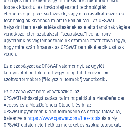
bizonyos termékeket vagy termékváltozatokat több okból,
többek között új és továbbfejlesztett technológiák
elérhetősége, piaci változások, vagy a forrásalkatrészek és
technológiák kivonása miatt le kell állítani. az OPSWAT
helyszíni termékek értékesítésének és élettartamának végére
vonatkozó jelen szabályzat ("szabályzat") célja, hogy
ügyfeleink és végfelhasználóink számára átláthatóvá tegye,
hogy mire számíthatnak az OPSWAT termék életciklusának
végén.
Ez a szabályzat az OPSWAT valamennyi, az ügyfél
környezetében telepített vagy telepített hardver- és
szoftvertermékére ("Helyszíni termék") vonatkozik.
Ez a szabályzat nem vonatkozik a) az
OPSWATfelhőszolgáltatásaira (mint például a MetaDefender
Access és a MetaDefender Cloud ); és b) az
OPSWATingyenesen kínált termékeire és szolgáltatásaira,
beleértve a
https://www.opswat.com/free-tools
és a My
OPSWAT oldalon elérhető termékeket és szolgáltatásokat.