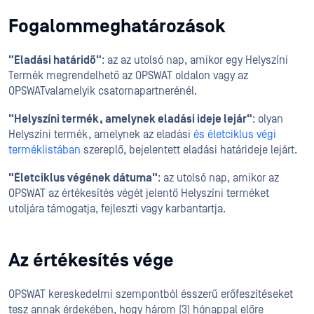
Fogalommeghatározások
"Eladási határidő"
: az az utolsó nap, amikor egy Helyszíni
Termék megrendelhető az OPSWAT oldalon vagy az
OPSWATvalamelyik csatornapartnerénél.
"Helyszíni termék, amelynek eladási ideje lejár"
: olyan
Helyszíni termék, amelynek az eladási
és életciklus végi
terméklistában
szereplő, bejelentett eladási határideje lejárt.
"Életciklus végének dátuma"
: az utolsó nap, amikor az
OPSWAT az értékesítés végét jelentő Helyszíni terméket
utoljára támogatja, fejleszti vagy karbantartja.
Az értékesítés vége
OPSWAT kereskedelmi szempontból ésszerű erőfeszítéseket
tesz annak érdekében, hogy három (3) hónappal előre