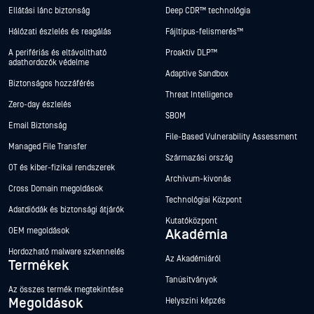
Ellátási lánc biztonság
Deep CDR™ technológia
Hálózati észlelés és reagálás
Fájltípus-felismerés™
A perifériás és eltávolítható
Proaktív DLP™
adathordozók védelme
Adaptive Sandbox
Biztonságos hozzáférés
Threat Intelligence
Zero-day észlelés
SBOM
Email Biztonság
File-Based Vulnerability Assessment
Managed File Transfer
Származási ország
OT és kiber-fizikai rendszerek
Archívum-kivonás
Cross Domain megoldások
Technológiai Központ
Adatdiódák és biztonsági átjárók
Kutatóközpont
OEM megoldások
Akadémia
Hordozható malware szkennelés
Az Akadémiáról
Termékek
Tanúsítványok
Az összes termék megtekintése
Megoldások
Helyszíni képzés