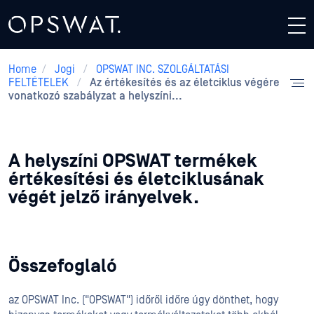
Home
/
Jogi
/
OPSWAT INC. SZOLGÁLTATÁSI
FELTÉTELEK
/
Az értékesítés és az életciklus végére
vonatkozó szabályzat a helyszíni...
A helyszíni OPSWAT termékek
értékesítési és életciklusának
végét jelző irányelvek.
Összefoglaló
az OPSWAT Inc. ("OPSWAT") időről időre úgy dönthet, hogy