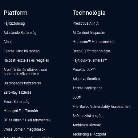
Platform
Technológia
Fájlbiztonság
Predictive Alin AI
Adattároló Biztonság
AI Content Inspector
Cloud
Metascan™ Multiscanning
Ellátási lánc biztonság
Deep CDR™ technológia
Hálózati észlelés és reagálás
Fájltípus-felismerés™
A perifériás és eltávolítható
Proaktív DLP™
adathordozók védelme
Adaptive Sandbox
Biztonságos hozzáférés
Threat Intelligence
Zero-day észlelés
SBOM
Email Biztonság
File-Based Vulnerability Assessment
Managed File Transfer
Származási ország
OT és kiber-fizikai rendszerek
Archívum-kivonás
Cross Domain megoldások
Technológiai Központ