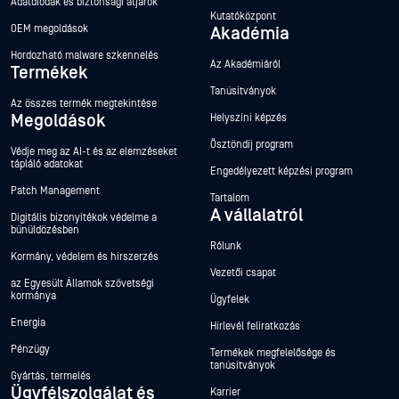
Adatdiódák és biztonsági átjárók
Kutatóközpont
OEM megoldások
Akadémia
Hordozható malware szkennelés
Az Akadémiáról
Termékek
Tanúsítványok
Az összes termék megtekintése
Megoldások
Helyszíni képzés
Ösztöndíj program
Védje meg az AI-t és az elemzéseket
tápláló adatokat
Engedélyezett képzési program
Patch Management
Tartalom
A vállalatról
Digitális bizonyítékok védelme a
bűnüldözésben
Rólunk
Kormány, védelem és hírszerzés
Vezetői csapat
az Egyesült Államok szövetségi
kormánya
Ügyfelek
Energia
Hírlevél feliratkozás
Pénzügy
Termékek megfelelősége és
tanúsítványok
Gyártás, termelés
Ügyfélszolgálat és
Karrier