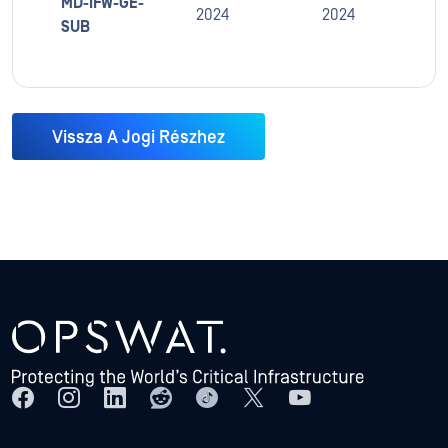
MD-IFW-GE-
2024
2024
SUB
Vissza A Jogi Részhez