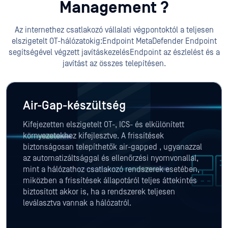
Management ?
Az internethez csatlakozó vállalati végpontoktól a teljesen
elszigetelt OT-hálózatokig:Endpoint MetaDefender Endpoint
segítségével végzett javításkezelésEndpoint az észlelést és a
javítást az összes telepítésen.
Air-Gap-készültség
Kifejezetten elszigetelt OT-, ICS- és elkülönített
környezetekhez kifejlesztve. A frissítések
biztonságosan telepíthetők air-gapped , ugyanazzal
az automatizáltsággal és ellenőrzési nyomvonallal,
mint a hálózathoz csatlakozó rendszerek esetében,
miközben a frissítések állapotáról teljes áttekintés
biztosított akkor is, ha a rendszerek teljesen
leválasztva vannak a hálózatról.