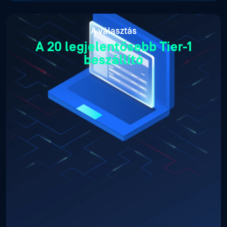
A választás
A 20 legjelentősebb Tier-1
beszállító