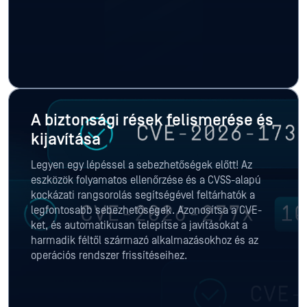
A biztonsági rések felismerése és
kijavítása
Legyen egy lépéssel a sebezhetőségek előtt! Az
eszközök folyamatos ellenőrzése és a CVSS-alapú
kockázati rangsorolás segítségével feltárhatók a
legfontosabb sebezhetőségek. Azonosítsa a CVE-
ket, és automatikusan telepítse a javításokat a
harmadik féltől származó alkalmazásokhoz és az
operációs rendszer frissítéseihez.