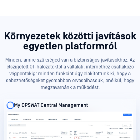
Környezetek közötti javítások
egyetlen platformról
Minden, amire szükséged van a biztonságos javításokhoz. Az
elszigetelt OT-hálózatoktól a vállalati, internethez csatlakozó
végpontokig: minden funkciót úgy alakítottunk ki, hogy a
sebezhetőségeket gyorsabban orvosolhassuk, anélkül, hogy
megzavarnánk a működést.
My OPSWAT Central Management
My OPSWAT Central Management
My OPSWAT Central Management