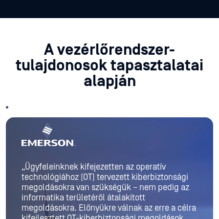
A vezérlőrendszer-
tulajdonosok tapasztalatai
alapján
„Ügyfeleinknek kifejezetten az operatív
technológiához (OT) tervezett kiberbiztonsági
megoldásokra van szükségük – nem pedig az
informatika területéről átalakított
megoldásokra. Előnyükre válnak az erre a célra
kifejlesztett OT-kiberbiztonsági megoldások,