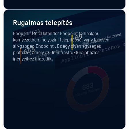
Rugalmas telepítés
Endpoint MetaDefender Endpoint felhőalapú
környezetben, helyszíni telepítéssel vagy teljesen
air-gapped Endpoint . Ez egy olyan egységes
platform, amely az Ön infrastruktúrájához és
igényeihez igazodik.