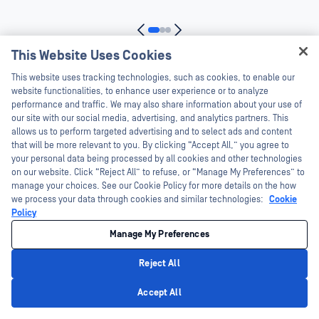
This Website Uses Cookies
Kapcsolat Egy Szakértővel
This website uses tracking technologies, such as cookies, to enable our
website functionalities, to enhance user experience or to analyze
performance and traffic. We may also share information about your use of
our site with our social media, advertising, and analytics partners. This
allows us to perform targeted advertising and to select ads and content
that will be more relevant to you. By clicking “Accept All,” you agree to
your personal data being processed by all cookies and other technologies
Ajánlott források
on our website. Click “Reject All” to refuse, or “Manage My Preferences” to
manage your choices. See our Cookie Policy for more details on the how
we process your data through cookies and similar technologies:
Cookie
Policy
(4)
Blog (1)
Ügyfélbeszámoló (1)
Adatlap (1)
Tájé
Manage My Preferences
Reject All
Accept All