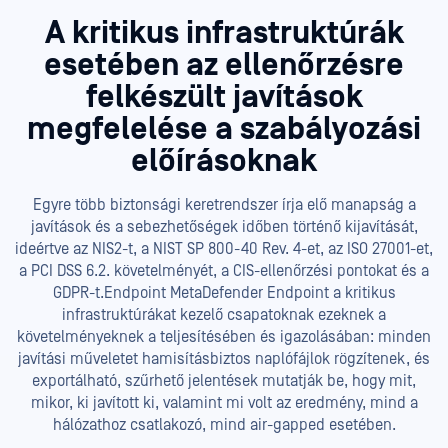
A kritikus infrastruktúrák
esetében az ellenőrzésre
felkészült javítások
megfelelése a szabályozási
előírásoknak
Egyre több biztonsági keretrendszer írja elő manapság a
javítások és a sebezhetőségek időben történő kijavítását,
ideértve az NIS2-t, a NIST SP 800-40 Rev. 4-et, az ISO 27001-et,
a PCI DSS 6.2. követelményét, a CIS-ellenőrzési pontokat és a
GDPR-t.Endpoint MetaDefender Endpoint a kritikus
infrastruktúrákat kezelő csapatoknak ezeknek a
követelményeknek a teljesítésében és igazolásában: minden
javítási műveletet hamisításbiztos naplófájlok rögzítenek, és
exportálható, szűrhető jelentések mutatják be, hogy mit,
mikor, ki javított ki, valamint mi volt az eredmény, mind a
hálózathoz csatlakozó, mind air-gapped esetében.