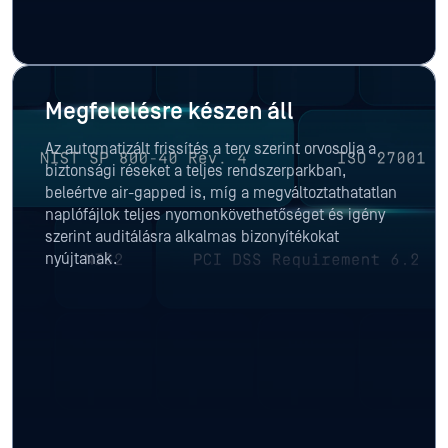
Megfelelésre készen áll
Az automatizált frissítés a terv szerint orvosolja a
biztonsági réseket a teljes rendszerparkban,
beleértve air-gapped is, míg a megváltoztathatatlan
naplófájlok teljes nyomonkövethetőséget és igény
szerint auditálásra alkalmas bizonyítékokat
nyújtanak.