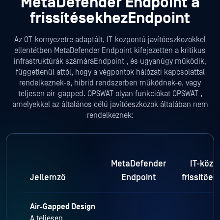
MetaDefender Endpoint a
frissítésekhezEndpoint
Az OT-környezetre adaptált, IT-központú javítóeszközökkel
ellentétben MetaDefender Endpoint kifejezetten a kritikus
infrastruktúrák számáraEndpoint , és ugyanúgy működik,
függetlenül attól, hogy a végpontok hálózati kapcsolattal
rendelkeznek-e, hibrid rendszerben működnek-e, vagy
teljesen air-gapped. OPSWAT olyan funkciókat OPSWAT ,
amelyekkel az általános célú javítóeszközök általában nem
rendelkeznek:
MetaDefender
IT-közp
Jellemző
Endpoint
frissítőe
Air-Gapped Design
A teljesen