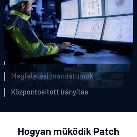
Az elszigetelt OT-, ICS- és elkülönített környezetekben
található eszközök frissítése jelentős kézi munkát és
koordinációt igényel. A legtöbb IT-központú frissítő eszköz
a hálózati peremig terjed, így ezek a szegmensek teljesen
védtelenek maradnak.
A támadási felület kiterjedése
Rigid bevezetési terv és ütemterv
Megfelelési mandátumok
Központosított irányítás
Hogyan működik Patch