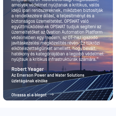
amelyek védelmet nyújtanak a kritikus, valós
idejű ipari rendszereknek, miközben biztosítják
a rendelkezésre állást, a teljesítményt és a
biztonságos üzemeltetést. OPSWAT való
együttműködésnek OPSWAT tudjuk segíteni az
üzemeltetőket az Ovation Automation Platform
védelmében egy modern, az OT-hez igazodó
javításkezelési megközelítés révén. Ez tükrözi
elkötelezettségünket amellett, hogy bevált,
hatékony és kategóriájában a legjobb védelmet
nyújtsuk a kritikus infrastruktúrák számára.”
Robert Yeager
Az Emerson Power and Water Solutions
üzletágának elnöke
Olvassa el a blogot