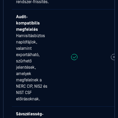
rendszer-frissítés.
Audit-
kompatibilis
megfelelés
Hamisításbiztos
naplófájlok,
valamint
exportálható,
szűrhető
jelentések,
amelyek
megfelelnek a
NERC CIP, NIS2 és
NIST CSF
előírásoknak.
Sávszélesség-