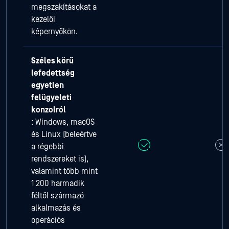
megszakításokat a
kezelői
képernyőkön.
Széles körű
lefedettség
egyetlen
felügyeleti
konzolról
: Windows, macOS
és Linux (beleértve
a régebbi
rendszereket is),
valamint több mint
1 200 harmadik
féltől származó
alkalmazás és
operációs