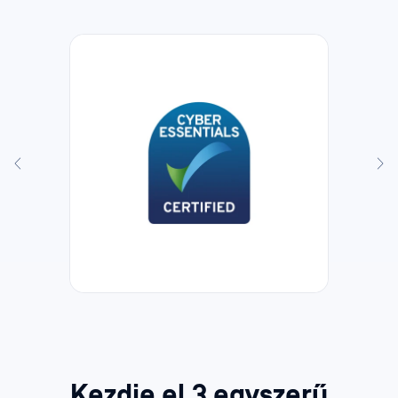
Kezdje el 3 egyszerű