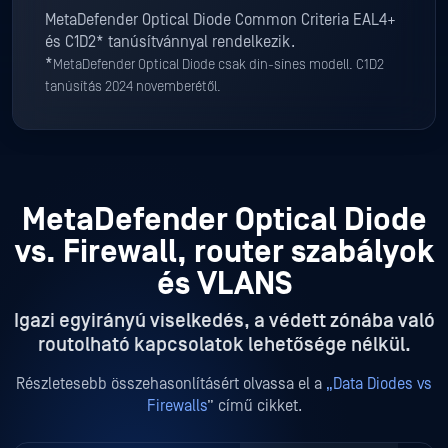
MetaDefender Optical Diode Common Criteria EAL4+
és C1D2* tanúsítvánnyal rendelkezik.
*
MetaDefender Optical Diode csak din-sínes modell. C1D2
tanúsítás 2024 novemberétől.
MetaDefender Optical Diode
vs. Firewall, router szabályok
és VLANS
Igazi egyirányú viselkedés, a védett zónába való
routolható kapcsolatok lehetősége nélkül.
Részletesebb összehasonlításért olvassa el a
„Data Diodes vs
Firewalls
” című cikket.