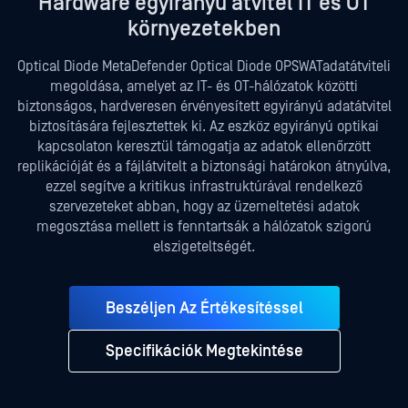
Hardware egyirányú átvitel IT és OT
környezetekben
Optical Diode MetaDefender Optical Diode OPSWATadatátviteli
megoldása, amelyet az IT- és OT-hálózatok közötti
biztonságos, hardveresen érvényesített egyirányú adatátvitel
biztosítására fejlesztettek ki. Az eszköz egyirányú optikai
kapcsolaton keresztül támogatja az adatok ellenőrzött
replikációját és a fájlátvitelt a biztonsági határokon átnyúlva,
ezzel segítve a kritikus infrastruktúrával rendelkező
szervezeteket abban, hogy az üzemeltetési adatok
megosztása mellett is fenntartsák a hálózatok szigorú
elszigeteltségét.
Beszéljen Az Értékesítéssel
Specifikációk Megtekintése