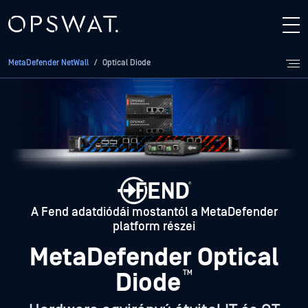
MetaDefender NetWall
/
Optical Diode
A Fend adatdiódái mostantól a MetaDefender
platform részei
MetaDefender Optical
Diode
™