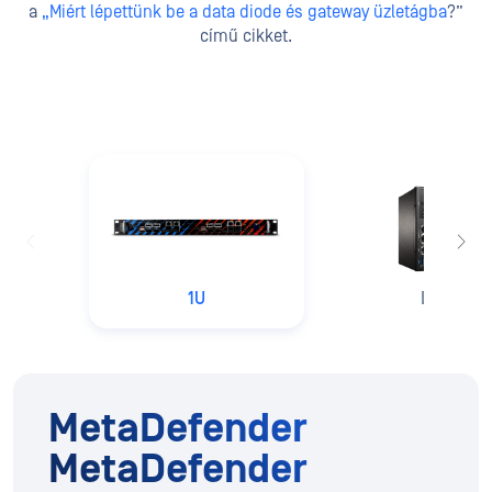
a
„Miért lépettünk be a data diode és gateway üzletágba
?”
című cikket.
1U
DIN sín
MetaDefender
MetaDefender