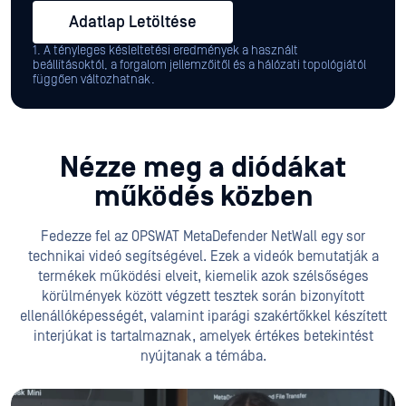
Adatlap Letöltése
1. A tényleges késleltetési eredmények a használt
beállításoktól, a forgalom jellemzőitől és a hálózati topológiától
függően változhatnak.
Nézze meg a diódákat
működés közben
Fedezze fel az OPSWAT MetaDefender NetWall egy sor
technikai videó segítségével. Ezek a videók bemutatják a
termékek működési elveit, kiemelik azok szélsőséges
körülmények között végzett tesztek során bizonyított
ellenállóképességét, valamint iparági szakértőkkel készített
interjúkat is tartalmaznak, amelyek értékes betekintést
nyújtanak a témába.