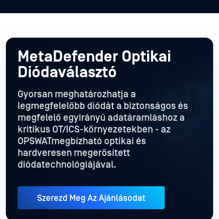
MetaDefender Optikai
Diódaválasztó
Gyorsan meghatározhatja a
legmegfelelőbb diódát a biztonságos és
megfelelő egyirányú adatáramláshoz a
kritikus OT/ICS-környezetekben - az
OPSWATmegbízható optikai és
hardveresen megerősített
diódatechnológiájával.
Szerezd Meg Az Ajánlásodat