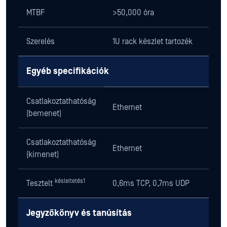
MTBF
>50,000 óra
Szerelés
1U rack készlet tartozék
Egyéb specifikációk
Csatlakoztathatóság
Ethernet
(bemenet)
Csatlakoztathatóság
Ethernet
(kimenet)
késleltetés1
Tesztelt
0,6ms TCP, 0,7ms UDP
Jegyzőkönyv és tanúsítás