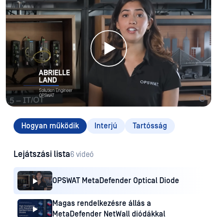
Hogyan működik
Interjú
Tartósság
Lejátszási lista
6 videó
OPSWAT MetaDefender Optical Diode
Magas rendelkezésre állás a
MetaDefender NetWall diódákkal