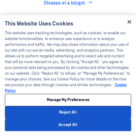
Olvassa el a blogot
This Website Uses Cookies
Műszaki dokumentáció
Hey there!
This website uses tracking technologies, such as cookies, to enable our
I'm Ozzy, your OPSWAT virtual assistant.
website functionalities, to enhance user experience or to analyze
Explore the full technical landscape of MetaDefender Optical
How can I help you secure what's critical
performance and traffic. We may also share information about your use of
Diode — everything you need to understand, implement, and
today?
our site with our social media, advertising, and analytics partners. This
optimize.
allows us to perform targeted advertising and to select ads and content
that will be more relevant to you. By clicking “Accept All,” you agree to
your personal data being processed by all cookies and other technologies
Minden Dokumentum Megtekintése
on our website. Click “Reject All” to refuse, or “Manage My Preferences” to
manage your choices. See our Cookie Policy for more details on the how
we process your data through cookies and similar technologies:
Cookie
Policy
Kezdő lépések
Manage My Preferences
Reject All
Bevezetés
Privacy Policy
Hogyan működik MetaDefender Optical Diode , melyek a fő
Accept All
jellemzői és összetevői.