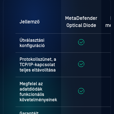
MetaDefender
H
Jellemző
Optical Diode
meg
Útválasztási
konfiguráció
Protokollszünet, a
TCP/IP-kapcsolat
teljes eltávolítása
Megfelel az
adatdiódák
funkcionális
követelményeinek
Garantált