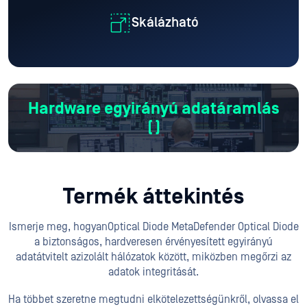
Skálázható
Hardware egyirányú adatáramlás
(
)
Termék áttekintés
Ismerje meg, hogyanOptical Diode MetaDefender Optical Diode
a biztonságos, hardveresen érvényesített egyirányú
adatátvitelt az
izolált hálózatok között, miközben megőrzi az
adatok integritását.
Ha többet szeretne megtudni elkötelezettségünkről, olvassa el