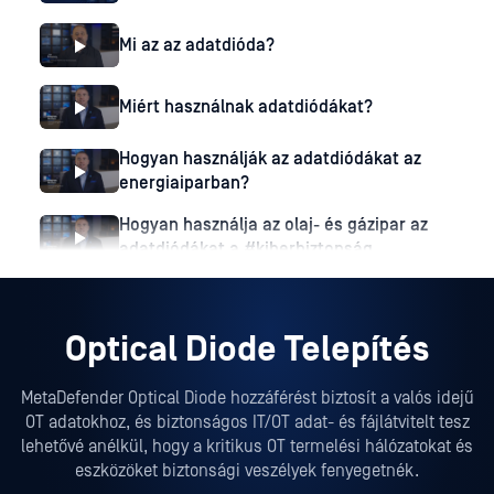
Mi az az adatdióda?
Miért használnak adatdiódákat?
Hogyan használják az adatdiódákat az
energiaiparban?
Hogyan használja az olaj- és gázipar az
adatdiódákat a #kiberbiztonság
érdekében
Optical Diode Telepítés
MetaDefender Optical Diode hozzáférést biztosít a valós idejű
OT adatokhoz, és biztonságos IT/OT adat- és fájlátvitelt tesz
lehetővé anélkül, hogy a kritikus OT termelési hálózatokat és
eszközöket biztonsági veszélyek fenyegetnék.