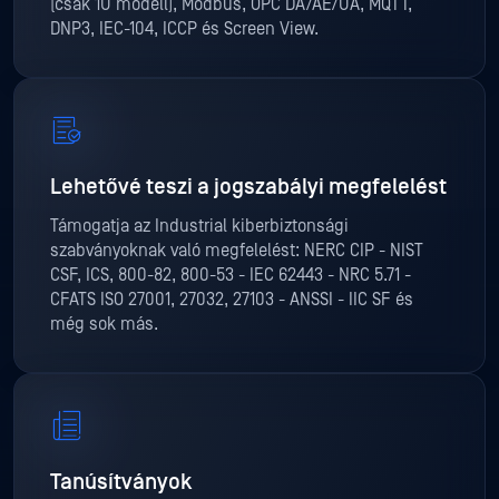
(csak 1U modell), Modbus, OPC DA/AE/UA, MQTT,
DNP3, IEC-104, ICCP és Screen View.
Lehetővé teszi a jogszabályi megfelelést
Támogatja az Industrial kiberbiztonsági
szabványoknak való megfelelést: NERC CIP - NIST
CSF, ICS, 800-82, 800-53 - IEC 62443 - NRC 5.71 -
CFATS ISO 27001, 27032, 27103 - ANSSI - IIC SF és
még sok más.
Tanúsítványok