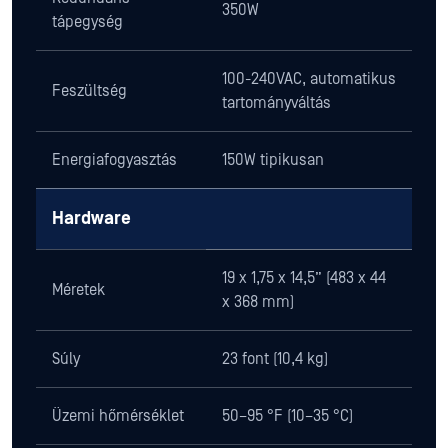
350W
tápegység
100-240VAC, automatikus
Feszültség
tartományváltás
Energiafogyasztás
150W tipikusan
Hardware
19 x 1,75 x 14,5” (483 x 44
Méretek
x 368 mm)
Súly
23 font (10,4 kg)
Üzemi hőmérséklet
50–95 °F (10–35 °C)