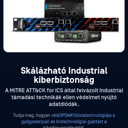
Skálázható Industrial
kiberbiztonság
A MITRE ATT&CK for ICS által felvázolt Industrial
támadási technikák ellen védelmet nyújtó
adatdiódák.
Tudja meg, hogyan
védiOPSWATdiódatechnológiája a
gyógyszeripari és biotechnológiai gyártást
a