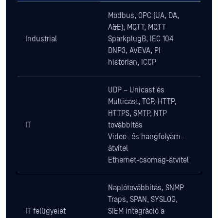
Modbus, OPC (UA, DA,
A&E), MQTT, MQTT
Industrial
SparkplugB, IEC 104
DNP3, AVEVA, PI
historian, ICCP
UDP – Unicast és
Multicast, TCP, HTTP,
HTTPS, SMTP, NTP
IT
továbbítás
Video- és hangfolyam-
átvitel
Ethernet-csomag-átvitel
Naplótovábbítás, SNMP
Traps, SPAN, SYSLOG,
IT felügyelet
SIEM integráció a