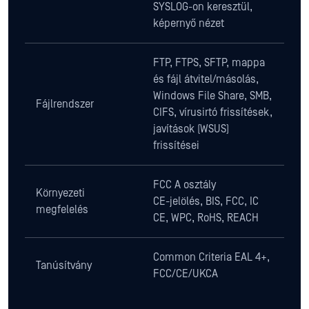
SYSLOG-on keresztül,
képernyő nézet
FTP, FTPS, SFTP, mappa
és fájl átvitel/másolás,
Windows File Share, SMB,
Fájlrendszer
CIFS, vírusirtó frissítések,
javítások (WSUS)
frissítései
FCC A osztály
Környezeti
CE-jelölés, BIS, FCC, IC
megfelelés
CE, WPC, RoHS, REACH
Common Criteria EAL 4+,
Tanúsítvány
FCC/CE/UKCA