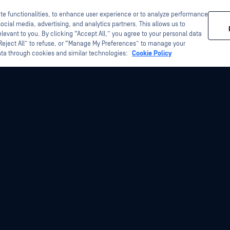
ite functionalities, to enhance user experience or to analyze performance
ocial media, advertising, and analytics partners. This allows us to
levant to you. By clicking “Accept All,” you agree to your personal data
“Reject All” to refuse, or “Manage My Preferences” to manage your
ata through cookies and similar technologies:
Cookie Policy