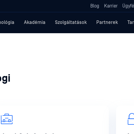
Blog
Karrier
Ügyfé
nológia
Akadémia
Szolgáltatások
Partnerek
Ta
ogi