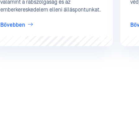
valamint a rabszolgaság és az
véd
emberkereskedelem elleni álláspontunkat.
Bővebben
Bő