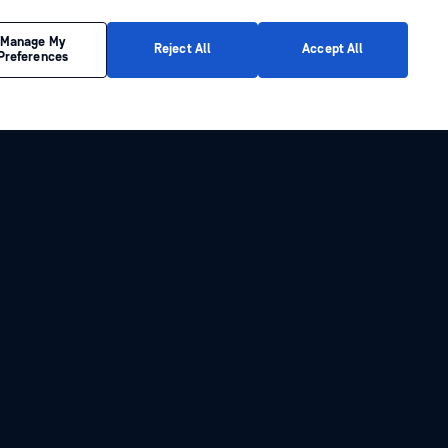
This conversation is recorded for quality assurance
Manage My
Reject All
Accept All
Preferences
purposes. See our
Privacy Policy
.