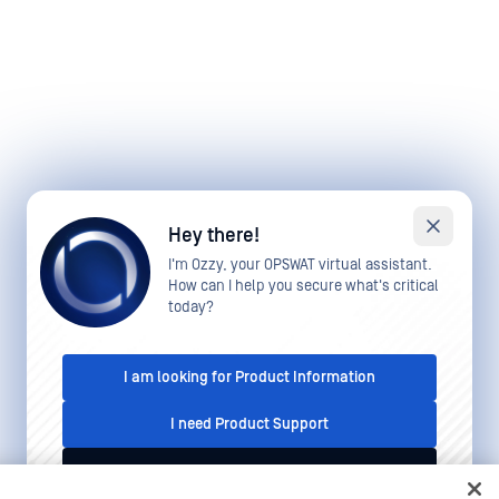
Hey there!
I'm Ozzy, your OPSWAT virtual assistant.
How can I help you secure what's critical
today?
I am looking for Product Information
I need Product Support
I'd like to talk to Sales