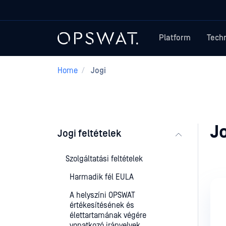
Platform
Tech
Home
/
Jogi
J
Jogi feltételek
Szolgáltatási feltételek
Harmadik fél EULA
A helyszíni OPSWAT
értékesítésének és
élettartamának végére
vonatkozó irányelvek