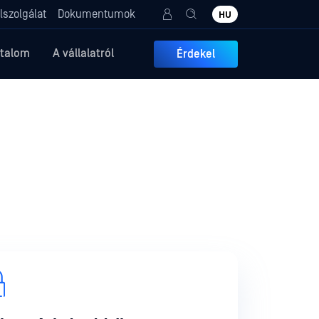
lszolgálat
Dokumentumok
HU
rtalom
A vállalatról
Érdekel