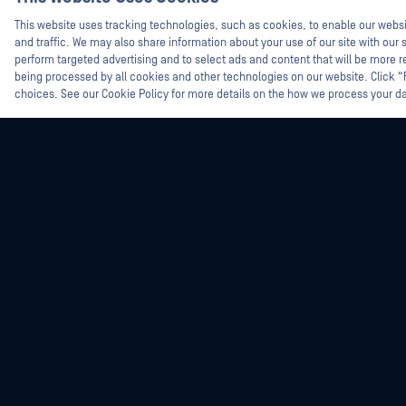
This website uses tracking technologies, such as cookies, to enable our webs
and traffic. We may also share information about your use of our site with our s
perform targeted advertising and to select ads and content that will be more re
being processed by all cookies and other technologies on our website. Click 
choices. See our Cookie Policy for more details on the how we process your d