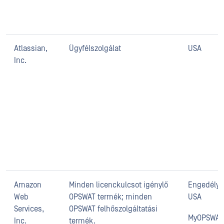
Atlassian,
Ügyfélszolgálat
USA
Inc.
Amazon
Minden licenckulcsot igénylő
Engedélye
Web
OPSWAT termék; minden
USA
Services,
OPSWAT felhőszolgáltatási
MyOPSWAT
Inc.
termék.