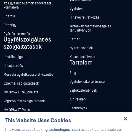
az Egyesült Államok szövetségi
kormánya
Ügyfelek
Energia
Hírlevél feliratkozás
Pénzügy
Termékek megfelelősége és
tanúsítványok
Gyártás, termelés
Ügyfélszolgálat és
Karrier
szolgáltatások
Nyitott pozíciók
Ügyfélszolgálat
Kapcsolatfelvétel
Tartalom
Új bejelentés
Blog
Műszaki ügyfélkapcsolat-kezelés
Ügyfelek sikertörténetei
Szakmai szolgáltatások
Sajtóközlemények
My OPSWAT felügyelete
A hírekben
Végrehajtási szolgáltatások
Események
My OPSWAT Portal
Webináriumok
Műszaki dokumentáció
This Website Uses Cookies
Adatlapok
Hey there!
Képzések
This website uses tracking technologies, such as cookies, to enable our