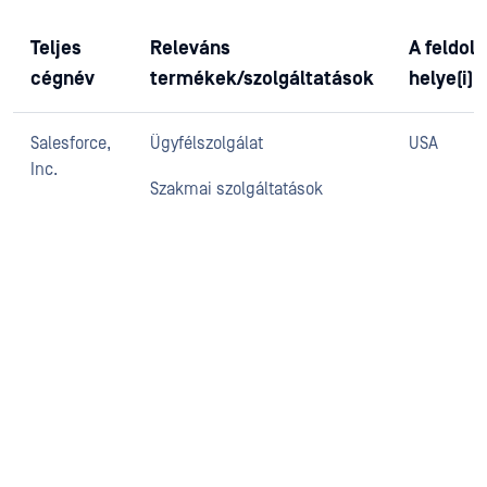
Teljes
Releváns
A feldol
cégnév
termékek/szolgáltatások
helye(i)
Salesforce,
Ügyfélszolgálat
USA
Inc.
Szakmai szolgáltatások