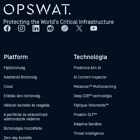
Platform
Technológia
Fájlbiztonság
Predictive Alin AI
Adattároló Biztonság
AI Content Inspector
Cloud
Metascan™ Multiscanning
Ellátási lánc biztonság
Deep CDR™ technológia
Hálózati észlelés és reagálás
Fájltípus-felismerés™
A perifériás és eltávolítható
Proaktív DLP™
adathordozók védelme
Adaptive Sandbox
Biztonságos hozzáférés
Threat Intelligence
Zero-day észlelés