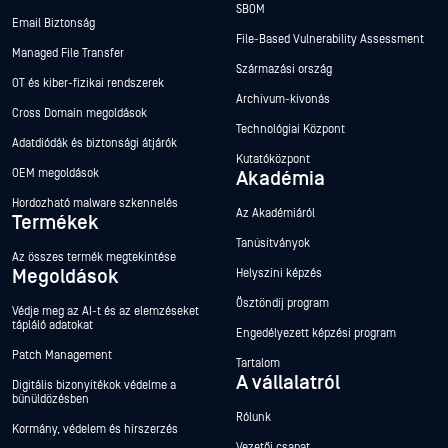
SBOM
Email Biztonság
File-Based Vulnerability Assessment
Managed File Transfer
Származási ország
OT és kiber-fizikai rendszerek
Archívum-kivonás
Cross Domain megoldások
Technológiai Központ
Adatdiódák és biztonsági átjárók
Kutatóközpont
OEM megoldások
Akadémia
Hordozható malware szkennelés
Az Akadémiáról
Termékek
Tanúsítványok
Az összes termék megtekintése
Megoldások
Helyszíni képzés
Ösztöndíj program
Védje meg az AI-t és az elemzéseket
tápláló adatokat
Engedélyezett képzési program
Patch Management
Tartalom
A vállalatról
Digitális bizonyítékok védelme a
bűnüldözésben
Rólunk
Kormány, védelem és hírszerzés
Vezetői csapat