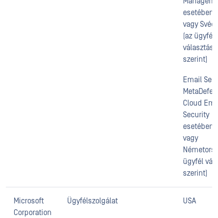
Manageme
esetében:
vagy Svéd
(az ügyfél
választása
szerint)
Email Secu
MetaDefen
Cloud Ema
Security
esetében:
vagy
Németorsz
ügyfél vál
szerint)
Microsoft
Ügyfélszolgálat
USA
Corporation