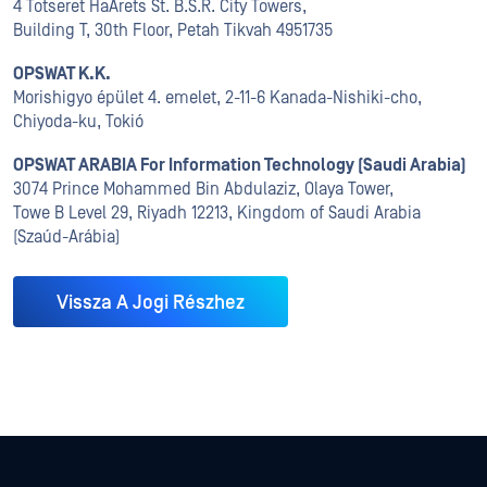
4 Totseret HaArets St. B.S.R. City Towers,
Building T, 30th Floor, Petah Tikvah 4951735
OPSWAT K.K.
Morishigyo épület 4. emelet, 2-11-6 Kanada-Nishiki-cho,
Chiyoda-ku, Tokió
OPSWAT ARABIA For Information Technology (Saudi Arabia)
3074 Prince Mohammed Bin Abdulaziz, Olaya Tower,
Towe B Level 29, Riyadh 12213, Kingdom of Saudi Arabia
(Szaúd-Arábia)
Vissza A Jogi Részhez