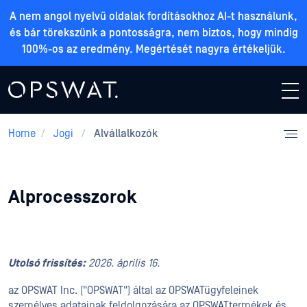
A nem angol nyelvű oldalak fordításokhoz AI-t használunk,
és bár törekszünk a pontosságra, nem biztos, hogy mindig
100%-os az eredmény. Megértését nagyra értékeljük.
Home
/
Jogi
/
Alvállalkozók
Alprocesszorok
Utolsó frissítés:
2026. április 16.
az OPSWAT Inc. ("OPSWAT") által az OPSWATügyfeleinek
személyes adatainak feldolgozására az OPSWATtermékek és