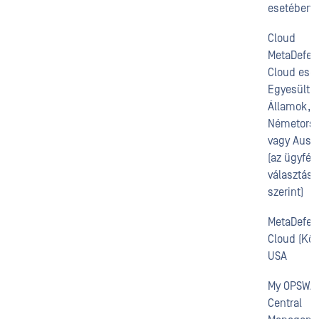
esetében:
Cloud
MetaDefen
Cloud ese
Egyesült
Államok, 
Németors
vagy Auszt
(az ügyfél
választása
szerint)
MetaDefen
Cloud (Köz
USA
My OPSWA
Central