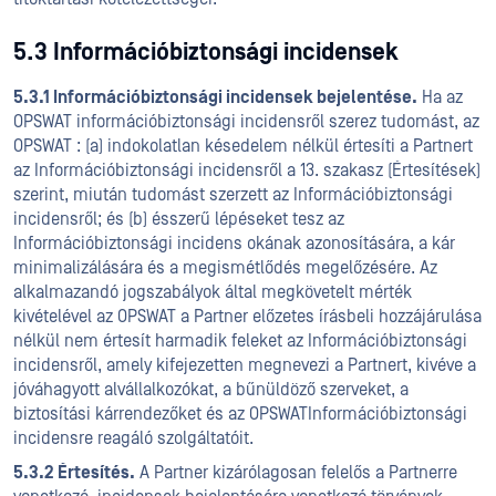
5.3 Információbiztonsági incidensek
5.3.1 Információbiztonsági incidensek bejelentése.
Ha az
OPSWAT információbiztonsági incidensről szerez tudomást, az
OPSWAT : (a) indokolatlan késedelem nélkül értesíti a Partnert
az Információbiztonsági incidensről a 13. szakasz (Értesítések)
szerint, miután tudomást szerzett az Információbiztonsági
incidensről; és (b) ésszerű lépéseket tesz az
Információbiztonsági incidens okának azonosítására, a kár
minimalizálására és a megismétlődés megelőzésére. Az
alkalmazandó jogszabályok által megkövetelt mérték
kivételével az OPSWAT a Partner előzetes írásbeli hozzájárulása
nélkül nem értesít harmadik feleket az Információbiztonsági
incidensről, amely kifejezetten megnevezi a Partnert, kivéve a
jóváhagyott alvállalkozókat, a bűnüldöző szerveket, a
biztosítási kárrendezőket és az OPSWATInformációbiztonsági
incidensre reagáló szolgáltatóit.
5.3.2 Értesítés.
A Partner kizárólagosan felelős a Partnerre