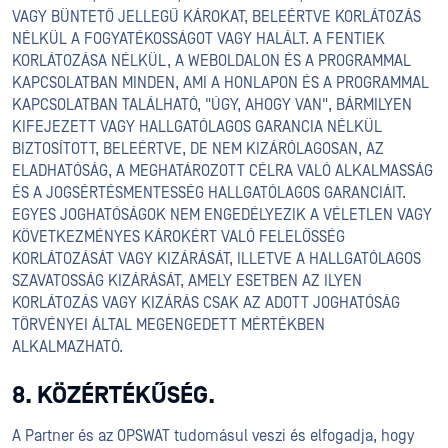
VAGY BÜNTETŐ JELLEGŰ KÁROKAT, BELEÉRTVE KORLÁTOZÁS
NÉLKÜL A FOGYATÉKOSSÁGOT VAGY HALÁLT. A FENTIEK
KORLÁTOZÁSA NÉLKÜL, A WEBOLDALON ÉS A PROGRAMMAL
KAPCSOLATBAN MINDEN, AMI A HONLAPON ÉS A PROGRAMMAL
KAPCSOLATBAN TALÁLHATÓ, "ÚGY, AHOGY VAN", BÁRMILYEN
KIFEJEZETT VAGY HALLGATÓLAGOS GARANCIA NÉLKÜL
BIZTOSÍTOTT, BELEÉRTVE, DE NEM KIZÁRÓLAGOSAN, AZ
ELADHATÓSÁG, A MEGHATÁROZOTT CÉLRA VALÓ ALKALMASSÁG
ÉS A JOGSÉRTÉSMENTESSÉG HALLGATÓLAGOS GARANCIÁIT.
EGYES JOGHATÓSÁGOK NEM ENGEDÉLYEZIK A VÉLETLEN VAGY
KÖVETKEZMÉNYES KÁROKÉRT VALÓ FELELŐSSÉG
KORLÁTOZÁSÁT VAGY KIZÁRÁSÁT, ILLETVE A HALLGATÓLAGOS
SZAVATOSSÁG KIZÁRÁSÁT, AMELY ESETBEN AZ ILYEN
KORLÁTOZÁS VAGY KIZÁRÁS CSAK AZ ADOTT JOGHATÓSÁG
TÖRVÉNYEI ÁLTAL MEGENGEDETT MÉRTÉKBEN
ALKALMAZHATÓ.
8. KÖZÉRTÉKŰSÉG.
A Partner és az OPSWAT tudomásul veszi és elfogadja, hogy