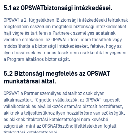
5.1 az OPSWATbiztonsági intézkedései.
OPSWAT a 2. függelékben (Biztonsági intézkedések) leírtaknak
megfelelően ésszerűen megfelelő biztonsági intézkedéseket
hajt végre és tart fenn a Partnerek személyes adatainak
védelme érdekében. az OPSWAT időről időre frissítheti vagy
módosíthatja a biztonsági intézkedéseket, feltéve, hogy az
ilyen frissítések és módosítások nem csökkentik lényegesen
a Program általános biztonságát.
5.2 Biztonsági megfelelés az OPSWAT
munkatársai által.
OPSWAT a Partner személyes adataihoz csak olyan
alkalmazottak, független vállalkozók, az OPSWAT kapcsolt
vállalkozások és alvállalkozók számára biztosít hozzáférést,
akiknek a teljesítésükhöz ilyen hozzáférésre van szükségük,
és akiknek titoktartási kötelezettségei nem kevésbé
szigorúak, mint az OPSWATösztöndíjfeltételekben foglalt
titoktartási kötelezettségei.