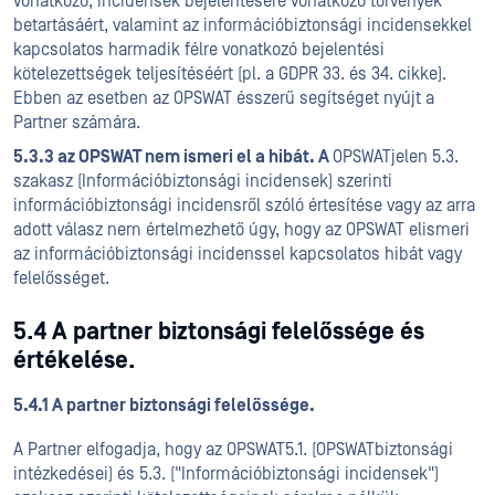
vonatkozó, incidensek bejelentésére vonatkozó törvények
betartásáért, valamint az információbiztonsági incidensekkel
kapcsolatos harmadik félre vonatkozó bejelentési
kötelezettségek teljesítéséért (pl. a GDPR 33. és 34. cikke).
Ebben az esetben az OPSWAT ésszerű segítséget nyújt a
Partner számára.
5.3.3 az OPSWAT nem ismeri el a hibát. A
OPSWATjelen 5.3.
szakasz (Információbiztonsági incidensek) szerinti
információbiztonsági incidensről szóló értesítése vagy az arra
adott válasz nem értelmezhető úgy, hogy az OPSWAT elismeri
az információbiztonsági incidenssel kapcsolatos hibát vagy
felelősséget.
5.4 A partner biztonsági felelőssége és
értékelése.
5.4.1 A partner biztonsági felelőssége.
A Partner elfogadja, hogy az OPSWAT5.1. (OPSWATbiztonsági
intézkedései) és 5.3. ("Információbiztonsági incidensek")