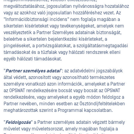
megváltoztatásához, jogosulatlan nyilvánosságra hozatalához
vagy az azokhoz való jogosulatlan hozzáféréshez vezet. Az
"Információbiztonsági incidens" nem foglalja magában a
sikertelen kísérleteket vagy tevékenységeket, amelyek nem
veszélyeztetik a Partner Személyes adatainak biztonságát,
beleértve a sikertelen bejelentkezési kísérleteket, a
pingeléseket, a portvizsgálatokat, a szolgáltatásmegtagadási
támadásokat és a tűzfalak vagy hálózati rendszerek elleni
egyéb hálózati támadásokat.
"
Partner személyes adatai
": az adatvédelmi jogszabályok
által védett, azonosított vagy azonosítható természetes
személyre vonatkozó azon információk, amelyeket a Partner
az OPSWAT rendelkezésére bocsát vagy bocsát az OPSWAT
rendelkezésére, vagy amelyeket a egyéb módon feldolgoz a
Partner nevében, minden esetben az Ösztöndíjfeltételekben
meghatározottak szerint a Programmal kapcsolatban.
"
Feldolgozás
" a Partner személyes adatain végzett bármely
művelet vagy műveletsorozat, amely magában foglalja a