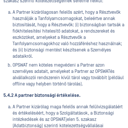
szakasz szerinti kötelezettségeinek sérelme nélkül:
A Partner kizárólagosan felelős azért, hogy a Résztvevők
használják a Tanfolyamcsomagokat, beleértve annak
biztosítását, hogy a Résztvevők: (i) biztonságban tartsák a
fiókhitelesítési hitelesítő adatokat, a rendszereket és
eszközöket, amelyeket a Résztvevők a
Tanfolyamcsomagokhoz való hozzáféréshez használnak;
és (ii) biztonsági mentést készítsenek a Személyes
adataikról.
OPSWAT nem köteles megvédeni a Partner azon
személyes adatait, amelyeket a Partner az OPSWATés
alvállalkozói rendszerein kívül tárol vagy továbbít (például
offline vagy helyben történő tárolás).
5.4.2 A partner biztonsági értékelése.
A Partner kizárólag maga felelős annak felülvizsgálatáért
és értékeléséért, hogy a Szolgáltatások, a Biztonsági
intézkedések és az OPSWATjelen 5. szakasz
(Adatbiztonság) szerinti kötelezettségvállalásai