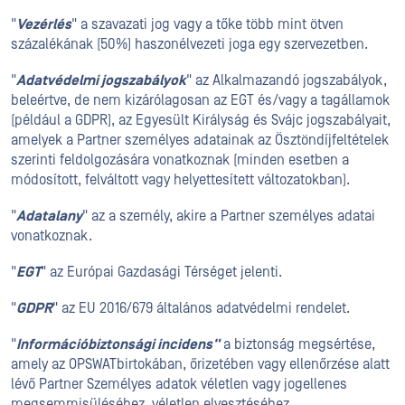
"
Vezérlés
" a szavazati jog vagy a tőke több mint ötven
százalékának (50%) haszonélvezeti joga egy szervezetben.
"
Adatvédelmi jogszabályok
" az Alkalmazandó jogszabályok,
beleértve, de nem kizárólagosan az EGT és/vagy a tagállamok
(például a GDPR), az Egyesült Királyság és Svájc jogszabályait,
amelyek a Partner személyes adatainak az Ösztöndíjfeltételek
szerinti feldolgozására vonatkoznak (minden esetben a
módosított, felváltott vagy helyettesített változatokban).
"
Adatalany
" az a személy, akire a Partner személyes adatai
vonatkoznak.
"
EGT
" az Európai Gazdasági Térséget jelenti.
"
GDPR
" az EU 2016/679 általános adatvédelmi rendelet.
"
Információbiztonsági incidens"
a biztonság megsértése,
amely az OPSWATbirtokában, őrizetében vagy ellenőrzése alatt
lévő Partner Személyes adatok véletlen vagy jogellenes
megsemmisüléséhez, véletlen elvesztéséhez,