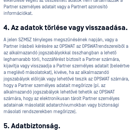
elkerülése végett az összesített adatok nem tartalmazzák a
Partner személyes adatait vagy a Partnert azonosító
információkat.
4. Az adatok törlése vagy visszaadása.
A jelen SZMSZ tényleges megszűnésének napján, vagy a
Partner írásbeli kérésére az OPSWAT az OPSWATrendszereiből a
az alkalmazandó jogszabályokkal összhangban a lehető
leghamarabb törli, hozzáférést biztosít a Partner számára,
kijavítja vagy visszaadja a Partner személyes adatait (beleértve
a meglévő másolatokat), kivéve, ha az alkalmazandó
jogszabályok előírják vagy lehetővé teszik az OPSWAT számára,
hogy a Partner személyes adatait megőrizze (pl. az
alkalmazandó jogszabályok lehetővé tehetik az OPSWAT
számára, hogy az elektronikusan tárolt Partner személyes
adatainak másolatát adatarchívumokban vagy biztonsági
másolati rendszerekben megőrizze).
5. Adatbiztonság.