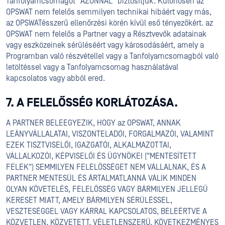
Tanfolyamcsomagot "AZONNAL" biztosítjuk. Különösen az
OPSWAT nem felelős semmilyen technikai hibáért vagy más,
az OPSWATésszerű ellenőrzési körén kívül eső tényezőkért. az
OPSWAT nem felelős a Partner vagy a Résztvevők adatainak
vagy eszközeinek sérüléséért vagy károsodásáért, amely a
Programban való részvétellel vagy a Tanfolyamcsomagból való
letöltéssel vagy a Tanfolyamcsomag használatával
kapcsolatos vagy abból ered.
7. A FELELŐSSÉG KORLÁTOZÁSA.
A PARTNER BELEEGYEZIK, HOGY az OPSWAT, ANNAK
LEÁNYVÁLLALATAI, VISZONTELADÓI, FORGALMAZÓI, VALAMINT
EZEK TISZTVISELŐI, IGAZGATÓI, ALKALMAZOTTAI,
VÁLLALKOZÓI, KÉPVISELŐI ÉS ÜGYNÖKEI ("MENTESÍTETT
FELEK") SEMMILYEN FELELŐSSÉGET NEM VÁLLALNAK, ÉS A
PARTNER MENTESÜL ÉS ÁRTALMATLANNÁ VÁLIK MINDEN
OLYAN KÖVETELÉS, FELELŐSSÉG VAGY BÁRMILYEN JELLEGŰ
KERESET MIATT, AMELY BÁRMILYEN SÉRÜLÉSSEL,
VESZTESÉGGEL VAGY KÁRRAL KAPCSOLATOS, BELEÉRTVE A
KÖZVETLEN, KÖZVETETT, VÉLETLENSZERŰ, KÖVETKEZMÉNYES