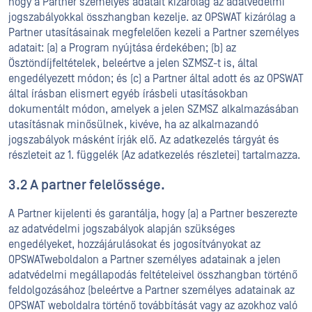
hogy a Partner személyes adatait kizárólag az adatvédelmi
jogszabályokkal összhangban kezelje. az OPSWAT kizárólag a
Partner utasításainak megfelelően kezeli a Partner személyes
adatait: (a) a Program nyújtása érdekében; (b) az
Ösztöndíjfeltételek, beleértve a jelen SZMSZ-t is, által
engedélyezett módon; és (c) a Partner által adott és az OPSWAT
által írásban elismert egyéb írásbeli utasításokban
dokumentált módon, amelyek a jelen SZMSZ alkalmazásában
utasításnak minősülnek, kivéve, ha az alkalmazandó
jogszabályok másként írják elő. Az adatkezelés tárgyát és
részleteit az 1. függelék (Az adatkezelés részletei) tartalmazza.
3.2 A partner felelőssége.
A Partner kijelenti és garantálja, hogy (a) a Partner beszerezte
az adatvédelmi jogszabályok alapján szükséges
engedélyeket, hozzájárulásokat és jogosítványokat az
OPSWATweboldalon a Partner személyes adatainak a jelen
adatvédelmi megállapodás feltételeivel összhangban történő
feldolgozásához (beleértve a Partner személyes adatainak az
OPSWAT weboldalra történő továbbítását vagy az azokhoz való