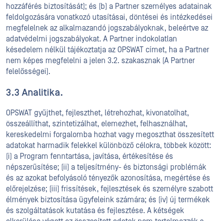
hozzáférés biztosítását); és (b) a Partner személyes adatainak
feldolgozására vonatkozó utasításai, döntései és intézkedései
megfelelnek az alkalmazandó jogszabályoknak, beleértve az
adatvédelmi jogszabályokat. A Partner indokolatlan
késedelem nélkül tájékoztatja az OPSWAT címet, ha a Partner
nem képes megfelelni a jelen 3.2. szakasznak (A Partner
felelősségei).
3.3 Analitika.
OPSWAT gyűjthet, fejleszthet, létrehozhat, kivonatolhat,
összeállíthat, szintetizálhat, elemezhet, felhasználhat,
kereskedelmi forgalomba hozhat vagy megoszthat összesített
adatokat harmadik felekkel különböző célokra, többek között:
(i) a Program fenntartása, javítása, értékesítése és
népszerűsítése; (ii) a teljesítmény- és biztonsági problémák
és az azokat befolyásoló tényezők azonosítása, megértése és
előrejelzése; (iii) frissítések, fejlesztések és személyre szabott
élmények biztosítása ügyfeleink számára; és (iv) új termékek
és szolgáltatások kutatása és fejlesztése. A kétségek