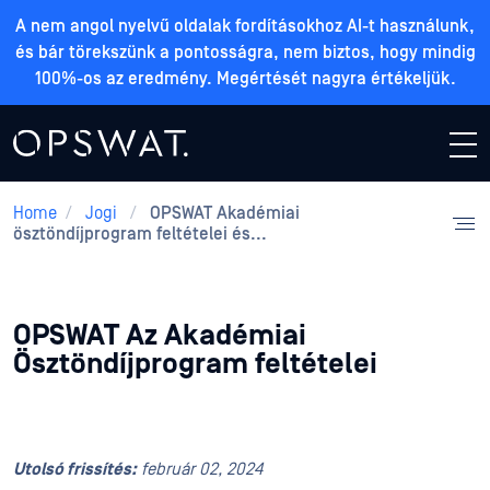
A nem angol nyelvű oldalak fordításokhoz AI-t használunk,
és bár törekszünk a pontosságra, nem biztos, hogy mindig
100%-os az eredmény. Megértését nagyra értékeljük.
Home
/
Jogi
/
OPSWAT Akadémiai
ösztöndíjprogram feltételei és...
OPSWAT Az Akadémiai
Ösztöndíjprogram feltételei
Utolsó frissítés:
február 02, 2024