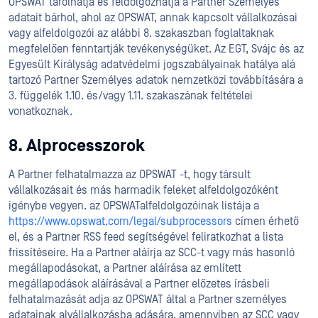
OPSWAT tárolhatja és feldolgozhatja a Partner Személyes
adatait bárhol, ahol az OPSWAT, annak kapcsolt vállalkozásai
vagy alfeldolgozói az alábbi 8. szakaszban foglaltaknak
megfelelően fenntartják tevékenységüket. Az EGT, Svájc és az
Egyesült Királyság adatvédelmi jogszabályainak hatálya alá
tartozó Partner Személyes adatok nemzetközi továbbítására a
3. függelék 1.10. és/vagy 1.11. szakaszának feltételei
vonatkoznak.
8. Alprocesszorok
A Partner felhatalmazza az OPSWAT -t, hogy társult
vállalkozásait és más harmadik feleket alfeldolgozóként
igénybe vegyen. az OPSWATalfeldolgozóinak listája a
https://www.opswat.com/legal/subprocessors
címen érhető
el, és a Partner RSS feed segítségével feliratkozhat a lista
frissítéseire. Ha a Partner aláírja az SCC-t vagy más hasonló
megállapodásokat, a Partner aláírása az említett
megállapodások aláírásával a Partner előzetes írásbeli
felhatalmazását adja az OPSWAT által a Partner személyes
adatainak alvállalkozásba adására, amennyiben az SCC vagy