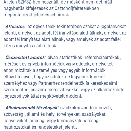
A jelen SZMSZ-ben használt, de másként nem definiált
nagybetűs kifejezések az Ösztöndíjfeltételekben
meghatározott jelentéssel bírnak.
"
Affiliates
" az egyes felek tekintetében azokat a jogalanyokat
jelenti, amelyek az adott fél irányítása alatt állnak, amelyek az
adott fél irányítása alatt állnak, vagy amelyek az adott féllel
közös irányítás alatt állnak.
"
Összesített adatok
" olyan statisztikák, referenciaértékek,
mérések és egyéb információk vagy adatok, amelyeket
anonimizáltak a személyes vagy egyéb információk
eltávolításával, hogy az adatok ne legyenek konkrét
személyhez vagy Partnerhez rendelhetők (a kereskedelmi
szempontból ésszerű erőfeszítésekkel vagy az alkalmazandó
jogszabályok által megkövetelt módon).
"
Alkalmazandó törvények
" az alkalmazandó nemzeti,
szövetségi, állami és helyi törvényeket, szabályokat,
irányelveket, bírósági vagy kormányzati hatósági
határozatokat és rendeleteket jelenti.