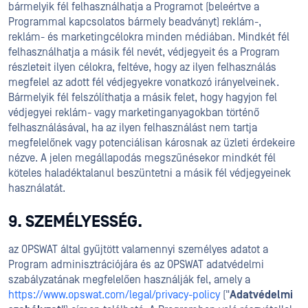
bármelyik fél felhasználhatja a Programot (beleértve a
Programmal kapcsolatos bármely beadványt) reklám-,
reklám- és marketingcélokra minden médiában. Mindkét fél
felhasználhatja a másik fél nevét, védjegyeit és a Program
részleteit ilyen célokra, feltéve, hogy az ilyen felhasználás
megfelel az adott fél védjegyekre vonatkozó irányelveinek.
Bármelyik fél felszólíthatja a másik felet, hogy hagyjon fel
védjegyei reklám- vagy marketinganyagokban történő
felhasználásával, ha az ilyen felhasználást nem tartja
megfelelőnek vagy potenciálisan károsnak az üzleti érdekeire
nézve. A jelen megállapodás megszűnésekor mindkét fél
köteles haladéktalanul beszüntetni a másik fél védjegyeinek
használatát.
9. SZEMÉLYESSÉG.
az OPSWAT által gyűjtött valamennyi személyes adatot a
Program adminisztrációjára és az OPSWAT adatvédelmi
szabályzatának megfelelően használják fel, amely a
https://www.opswat.com/legal/privacy-policy
("
Adatvédelmi