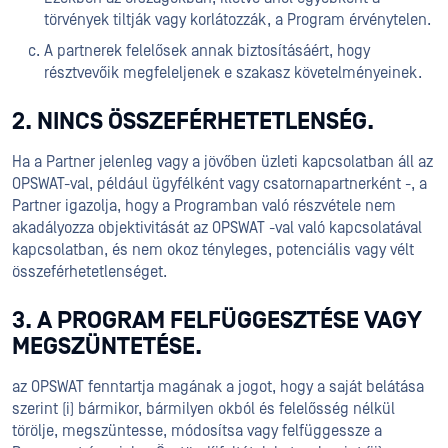
törvények tiltják vagy korlátozzák, a Program érvénytelen.
A partnerek felelősek annak biztosításáért, hogy
résztvevőik megfeleljenek e szakasz követelményeinek.
2. NINCS ÖSSZEFÉRHETETLENSÉG.
Ha a Partner jelenleg vagy a jövőben üzleti kapcsolatban áll az
OPSWAT-val, például ügyfélként vagy csatornapartnerként -, a
Partner igazolja, hogy a Programban való részvétele nem
akadályozza objektivitását az OPSWAT -val való kapcsolatával
kapcsolatban, és nem okoz tényleges, potenciális vagy vélt
összeférhetetlenséget.
3. A PROGRAM FELFÜGGESZTÉSE VAGY
MEGSZÜNTETÉSE.
az OPSWAT fenntartja magának a jogot, hogy a saját belátása
szerint (i) bármikor, bármilyen okból és felelősség nélkül
törölje, megszüntesse, módosítsa vagy felfüggessze a