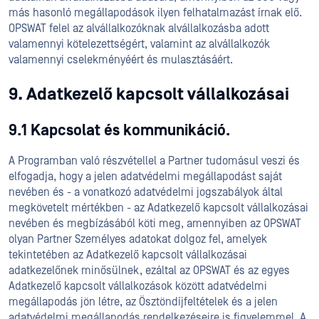
más hasonló megállapodások ilyen felhatalmazást írnak elő.
OPSWAT felel az alvállalkozóknak alvállalkozásba adott
valamennyi kötelezettségért, valamint az alvállalkozók
valamennyi cselekményéért és mulasztásáért.
9. Adatkezelő kapcsolt vállalkozásai
9.1 Kapcsolat és kommunikáció.
A Programban való részvétellel a Partner tudomásul veszi és
elfogadja, hogy a jelen adatvédelmi megállapodást saját
nevében és - a vonatkozó adatvédelmi jogszabályok által
megkövetelt mértékben - az Adatkezelő kapcsolt vállalkozásai
nevében és megbízásából köti meg, amennyiben az OPSWAT
olyan Partner Személyes adatokat dolgoz fel, amelyek
tekintetében az Adatkezelő kapcsolt vállalkozásai
adatkezelőnek minősülnek, ezáltal az OPSWAT és az egyes
Adatkezelő kapcsolt vállalkozások között adatvédelmi
megállapodás jön létre, az Ösztöndíjfeltételek és a jelen
adatvédelmi megállapodás rendelkezéseire is figyelemmel. A