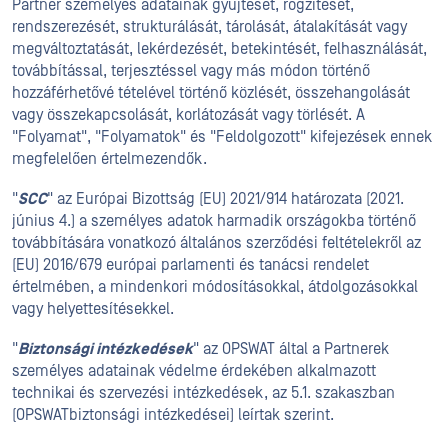
Partner személyes adatainak gyűjtését, rögzítését,
rendszerezését, strukturálását, tárolását, átalakítását vagy
megváltoztatását, lekérdezését, betekintését, felhasználását,
továbbítással, terjesztéssel vagy más módon történő
hozzáférhetővé tételével történő közlését, összehangolását
vagy összekapcsolását, korlátozását vagy törlését. A
"Folyamat", "Folyamatok" és "Feldolgozott" kifejezések ennek
megfelelően értelmezendők.
"
SCC
" az Európai Bizottság (EU) 2021/914 határozata (2021.
június 4.) a személyes adatok harmadik országokba történő
továbbítására vonatkozó általános szerződési feltételekről az
(EU) 2016/679 európai parlamenti és tanácsi rendelet
értelmében, a mindenkori módosításokkal, átdolgozásokkal
vagy helyettesítésekkel.
"
Biztonsági intézkedések
" az OPSWAT által a Partnerek
személyes adatainak védelme érdekében alkalmazott
technikai és szervezési intézkedések, az 5.1. szakaszban
(OPSWATbiztonsági intézkedései) leírtak szerint.