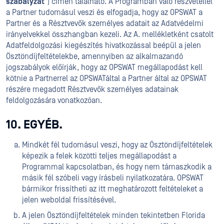
szabályzat
") címen található. A Programban való részvétellel
a Partner tudomásul veszi és elfogadja, hogy az OPSWAT a
Partner és a Résztvevők személyes adatait az Adatvédelmi
irányelvekkel összhangban kezeli. Az A. mellékletként csatolt
Adatfeldolgozási kiegészítés hivatkozással beépül a jelen
Ösztöndíjfeltételekbe, amennyiben az alkalmazandó
jogszabályok előírják, hogy az OPSWAT megállapodást kell
kötnie a Partnerrel az OPSWATáltal a Partner által az OPSWAT
részére megadott Résztvevők személyes adatainak
feldolgozására vonatkozóan.
10. EGYÉB.
Mindkét fél tudomásul veszi, hogy az Ösztöndíjfeltételek
képezik a felek közötti teljes megállapodást a
Programmal kapcsolatban, és hogy nem támaszkodik a
másik fél szóbeli vagy írásbeli nyilatkozatára. OPSWAT
bármikor frissítheti az itt meghatározott feltételeket a
jelen weboldal frissítésével.
A jelen Ösztöndíjfeltételek minden tekintetben Florida