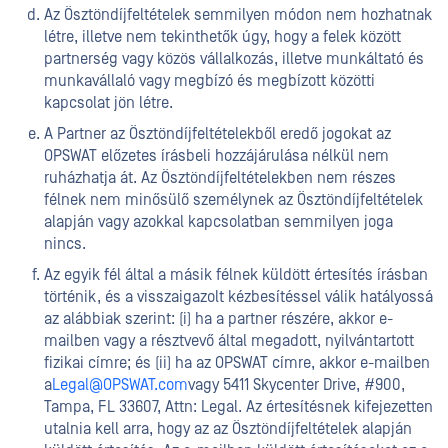
Az Ösztöndíjfeltételek semmilyen módon nem hozhatnak
létre, illetve nem tekinthetők úgy, hogy a felek között
partnerség vagy közös vállalkozás, illetve munkáltató és
munkavállaló vagy megbízó és megbízott közötti
kapcsolat jön létre.
A Partner az Ösztöndíjfeltételekből eredő jogokat az
OPSWAT előzetes írásbeli hozzájárulása nélkül nem
ruházhatja át. Az Ösztöndíjfeltételekben nem részes
félnek nem minősülő személynek az Ösztöndíjfeltételek
alapján vagy azokkal kapcsolatban semmilyen joga
nincs.
Az egyik fél által a másik félnek küldött értesítés írásban
történik, és a visszaigazolt kézbesítéssel válik hatályossá
az alábbiak szerint: (i) ha a partner részére, akkor e-
mailben vagy a résztvevő által megadott, nyilvántartott
fizikai címre; és (ii) ha az OPSWAT címre, akkor e-mailben
a
Legal@OPSWAT.com
vagy 5411 Skycenter Drive, #900,
Tampa, FL 33607, Attn: Legal. Az értesítésnek kifejezetten
utalnia kell arra, hogy az az Ösztöndíjfeltételek alapján