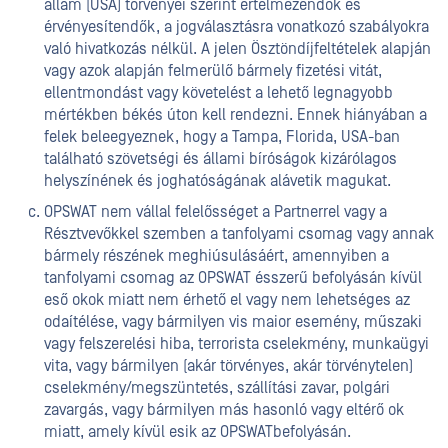
állam (USA) törvényei szerint értelmezendők és
érvényesítendők, a jogválasztásra vonatkozó szabályokra
való hivatkozás nélkül. A jelen Ösztöndíjfeltételek alapján
vagy azok alapján felmerülő bármely fizetési vitát,
ellentmondást vagy követelést a lehető legnagyobb
mértékben békés úton kell rendezni. Ennek hiányában a
felek beleegyeznek, hogy a Tampa, Florida, USA-ban
található szövetségi és állami bíróságok kizárólagos
helyszínének és joghatóságának alávetik magukat.
OPSWAT nem vállal felelősséget a Partnerrel vagy a
Résztvevőkkel szemben a tanfolyami csomag vagy annak
bármely részének meghiúsulásáért, amennyiben a
tanfolyami csomag az OPSWAT ésszerű befolyásán kívül
eső okok miatt nem érhető el vagy nem lehetséges az
odaítélése, vagy bármilyen vis maior esemény, műszaki
vagy felszerelési hiba, terrorista cselekmény, munkaügyi
vita, vagy bármilyen (akár törvényes, akár törvénytelen)
cselekmény/megszüntetés, szállítási zavar, polgári
zavargás, vagy bármilyen más hasonló vagy eltérő ok
miatt, amely kívül esik az OPSWATbefolyásán.