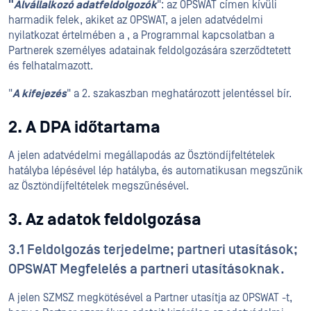
"
Alvállalkozó adatfeldolgozók
": az OPSWAT címen kívüli
harmadik felek, akiket az OPSWAT, a jelen adatvédelmi
nyilatkozat értelmében a , a Programmal kapcsolatban a
Partnerek személyes adatainak feldolgozására szerződtetett
és felhatalmazott.
"
A kifejezés
" a 2. szakaszban meghatározott jelentéssel bír.
2. A DPA időtartama
A jelen adatvédelmi megállapodás az Ösztöndíjfeltételek
hatályba lépésével lép hatályba, és automatikusan megszűnik
az Ösztöndíjfeltételek megszűnésével.
3. Az adatok feldolgozása
3.1 Feldolgozás terjedelme; partneri utasítások;
OPSWAT Megfelelés a partneri utasításoknak.
A jelen SZMSZ megkötésével a Partner utasítja az OPSWAT -t,