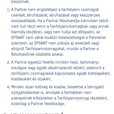
készülnek.
A Partner nem engedélyezi a tanfolyami csomagok
cseréjét, átruházását, átruházását vagy készpénzes
visszaváltását. Ha a Partner Résztvevője bármilyen okból
nem tud részt venni a Tanfolyamcsomagban vagy annak
bármely részében, vagy nem tudja azt elfogadni, az
OPSWAT nem vállal további kötelezettséget a Partnerrel
szemben. az OPSWAT nem pótolja az elveszett vagy
ellopott Tanfolyamcsomagokat, miután a Partner a
Résztvevőnek odaítélte azokat.
A Partner egyedül felelős minden helyi, tartományi,
országos vagy egyéb alkalmazandó adóért, valamint a
tanfolyami csomagokkal kapcsolatos egyéb költségekért,
kiadásokért és díjakért.
Minden olyan költség és kiadás, beleértve a támogató
szolgáltatásokat is, amelyek a fentiekben nem
szerepelnek kifejezetten a Tanfolyamcsomag részeként,
kizárólag a Partner felelőssége.