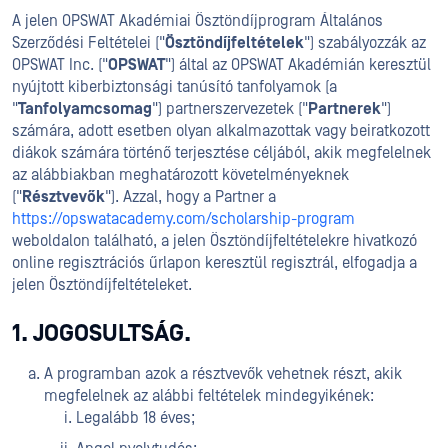
A jelen OPSWAT Akadémiai Ösztöndíjprogram Általános
Szerződési Feltételei ("
Ösztöndíjfeltételek
") szabályozzák az
OPSWAT Inc. ("
OPSWAT
") által az OPSWAT Akadémián keresztül
nyújtott kiberbiztonsági tanúsító tanfolyamok (a
"
Tanfolyamcsomag
") partnerszervezetek ("
Partnerek
")
számára, adott esetben olyan alkalmazottak vagy beiratkozott
diákok számára történő terjesztése céljából, akik megfelelnek
az alábbiakban meghatározott követelményeknek
("
Résztvevők
"). Azzal, hogy a Partner a
https://opswatacademy.com/scholarship-program
weboldalon található, a jelen Ösztöndíjfeltételekre hivatkozó
online regisztrációs űrlapon keresztül regisztrál, elfogadja a
jelen Ösztöndíjfeltételeket.
1. JOGOSULTSÁG.
A programban azok a résztvevők vehetnek részt, akik
megfelelnek az alábbi feltételek mindegyikének:
Legalább 18 éves;