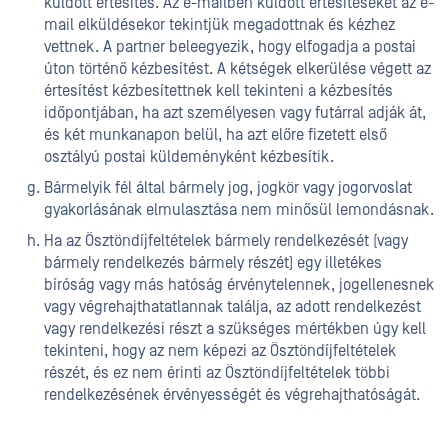
küldött értesítés. Az e-mailben küldött értesítéseket az e-
mail elküldésekor tekintjük megadottnak és kézhez
vettnek. A partner beleegyezik, hogy elfogadja a postai
úton történő kézbesítést. A kétségek elkerülése végett az
értesítést kézbesítettnek kell tekinteni a kézbesítés
időpontjában, ha azt személyesen vagy futárral adják át,
és két munkanapon belül, ha azt előre fizetett első
osztályú postai küldeményként kézbesítik.
Bármelyik fél által bármely jog, jogkör vagy jogorvoslat
gyakorlásának elmulasztása nem minősül lemondásnak.
Ha az Ösztöndíjfeltételek bármely rendelkezését (vagy
bármely rendelkezés bármely részét) egy illetékes
bíróság vagy más hatóság érvénytelennek, jogellenesnek
vagy végrehajthatatlannak találja, az adott rendelkezést
vagy rendelkezési részt a szükséges mértékben úgy kell
tekinteni, hogy az nem képezi az Ösztöndíjfeltételek
részét, és ez nem érinti az Ösztöndíjfeltételek többi
rendelkezésének érvényességét és végrehajthatóságát.