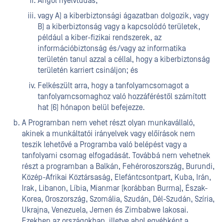
Angol nyelvtudás;
vagy A) a kiberbiztonsági ágazatban dolgozik, vagy
B) a kiberbiztonság vagy a kapcsolódó területek,
például a kiber-fizikai rendszerek, az
információbiztonság és/vagy az informatika
területén tanul azzal a céllal, hogy a kiberbiztonság
területén karriert csináljon; és
Felkészült arra, hogy a tanfolyamcsomagot a
tanfolyamcsomaghoz való hozzáféréstől számított
hat (6) hónapon belül befejezze.
A Programban nem vehet részt olyan munkavállaló,
akinek a munkáltatói irányelvek vagy előírások nem
teszik lehetővé a Programba való belépést vagy a
tanfolyami csomag elfogadását. Továbbá nem vehetnek
részt a programban a Balkán, Fehéroroszország, Burundi,
Közép-Afrikai Köztársaság, Elefántcsontpart, Kuba, Irán,
Irak, Libanon, Líbia, Mianmar (korábban Burma), Észak-
Korea, Oroszország, Szomália, Szudán, Dél-Szudán, Szíria,
Ukrajna, Venezuela, Jemen és Zimbabwe lakosai.
Ezekben az országokban, illetve ahol egyébként a