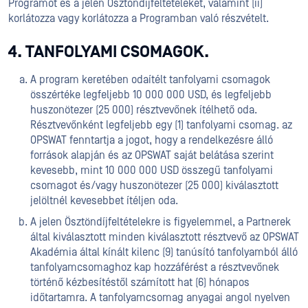
Programot és a jelen Ösztöndíjfeltételeket, valamint (ii)
korlátozza vagy korlátozza a Programban való részvételt.
4. TANFOLYAMI CSOMAGOK.
A program keretében odaítélt tanfolyami csomagok
összértéke legfeljebb 10 000 000 USD, és legfeljebb
huszonötezer (25 000) résztvevőnek ítélhető oda.
Résztvevőnként legfeljebb egy (1) tanfolyami csomag. az
OPSWAT fenntartja a jogot, hogy a rendelkezésre álló
források alapján és az OPSWAT saját belátása szerint
kevesebb, mint 10 000 000 USD összegű tanfolyami
csomagot és/vagy huszonötezer (25 000) kiválasztott
jelöltnél kevesebbet ítéljen oda.
A jelen Ösztöndíjfeltételekre is figyelemmel, a Partnerek
által kiválasztott minden kiválasztott résztvevő az OPSWAT
Akadémia által kínált kilenc (9) tanúsító tanfolyamból álló
tanfolyamcsomaghoz kap hozzáférést a résztvevőnek
történő kézbesítéstől számított hat (6) hónapos
időtartamra. A tanfolyamcsomag anyagai angol nyelven