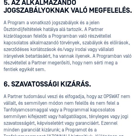
5. AZ ALKALMAZANDÓ
JOGSZABÁLYOKNAK VALÓ MEGFELELÉS.
A Program a vonatkozó jogszabályok és a jelen
Ösztöndíjfeltételek hatálya alá tartozik. A Partner
kizárólagosan felelős a Programban való részvétellel
kapcsolatos alkalmazandó törvények, szabályok és előírások,
szerződéses korlátozások és/vagy irodai vagy vállalati
irányelvek betartásáért, ha vannak ilyenek. A Programban való
részvétellel a Partner megerősíti, hogy nem sérti meg a
fentiek egyikét sem.
6. SZAVATOSSÁGI KIZÁRÁS.
A Partner tudomásul veszi és elfogadja, hogy az OPSWAT nem
vállalt, és semmilyen módon nem felelős és nem felel a
Tanfolyamcsomaggal vagy a Programmal kapcsolatos
semmilyen kifejezett vagy hallgatólagos, tényleges vagy jogi
szavatosságért, képviseletért vagy garanciáért. Ezennel
minden garanciát kizárunk; a Programot és a