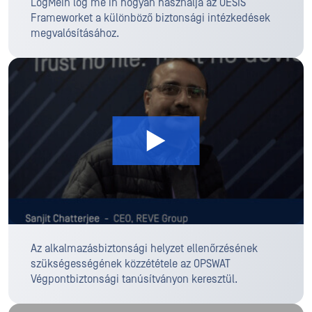
LogMeIn log me in hogyan használja az OESIS
Frameworket a különböző biztonsági intézkedések
megvalósításához.
Az alkalmazásbiztonsági helyzet ellenőrzésének
szükségességének közzététele az OPSWAT
Végpontbiztonsági tanúsítványon keresztül.