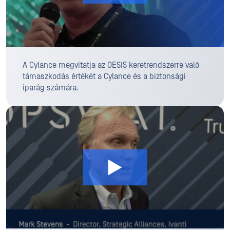
A Cylance megvitatja az OESIS keretrendszerre való
támaszkodás értékét a Cylance és a biztonsági
iparág számára.