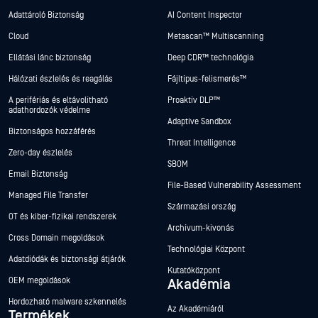
Adattároló Biztonság
AI Content Inspector
Cloud
Metascan™ Multiscanning
Ellátási lánc biztonság
Deep CDR™ technológia
Hálózati észlelés és reagálás
Fájltípus-felismerés™
A perifériás és eltávolítható
Proaktív DLP™
adathordozók védelme
Adaptive Sandbox
Biztonságos hozzáférés
Threat Intelligence
Zero-day észlelés
SBOM
Email Biztonság
File-Based Vulnerability Assessment
Managed File Transfer
Származási ország
OT és kiber-fizikai rendszerek
Archívum-kivonás
Cross Domain megoldások
Technológiai Központ
Adatdiódák és biztonsági átjárók
Kutatóközpont
OEM megoldások
Akadémia
Hordozható malware szkennelés
Az Akadémiáról
Termékek