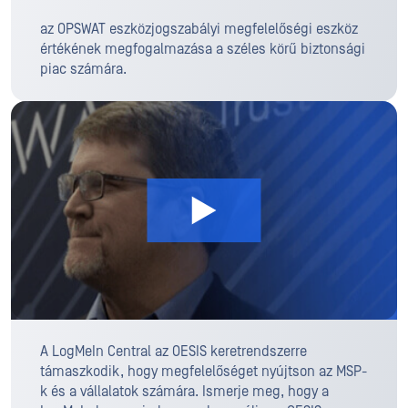
az OPSWAT eszközjogszabályi megfelelőségi eszköz
értékének megfogalmazása a széles körű biztonsági
piac számára.
A LogMeIn Central az OESIS keretrendszerre
támaszkodik, hogy megfelelőséget nyújtson az MSP-
k és a vállalatok számára. Ismerje meg, hogy a