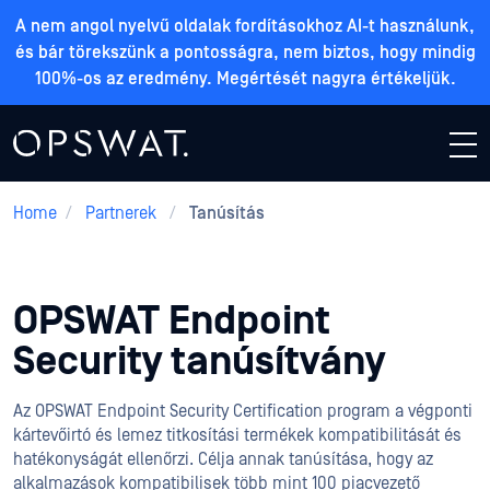
A nem angol nyelvű oldalak fordításokhoz AI-t használunk,
és bár törekszünk a pontosságra, nem biztos, hogy mindig
100%-os az eredmény. Megértését nagyra értékeljük.
Home
/
Partnerek
/
Tanúsítás
OPSWAT Endpoint
Security tanúsítvány
Az OPSWAT Endpoint Security Certification program a végponti
kártevőirtó és lemez titkosítási termékek kompatibilitását és
hatékonyságát ellenőrzi. Célja annak tanúsítása, hogy az
alkalmazások kompatibilisek több mint 100 piacvezető