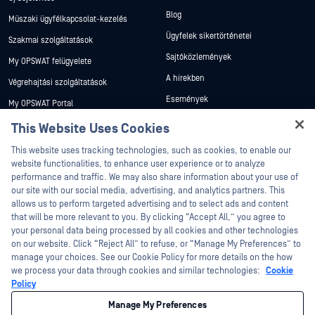
Blog
Műszaki ügyfélkapcsolat-kezelés
Ügyfelek sikertörténetei
Szakmai szolgáltatások
Sajtóközlemények
My OPSWAT felügyelete
A hírekben
Végrehajtási szolgáltatások
Események
My OPSWAT Portal
Webináriumok
Műszaki dokumentáció
This Website Uses Cookies
Adatlapok
Hey there!
Képzések
This website uses tracking technologies, such as cookies, to enable our
Fehér könyvek
I'm Ozzy, your OPSWAT virtual assistant.
website functionalities, to enhance user experience or to analyze
Biztonsági sebezhetőségi program
How can I help you secure what's critical
performance and traffic. We may also share information about your use of
Partnerek
Ingyenes eszközök
today?
our site with our social media, advertising, and analytics partners. This
allows us to perform targeted advertising and to select ads and content
Tanúsítvány
that will be more relevant to you. By clicking “Accept All,” you agree to
Technológiai partnerek
your personal data being processed by all cookies and other technologies
on our website. Click “Reject All” to refuse, or “Manage My Preferences” to
Channel partner program
manage your choices. See our Cookie Policy for more details on the how
we process your data through cookies and similar technologies:
Cookie
©2026 OPSWAT . Minden jog fenntartva. OPSWAT, MetaDefender, Metascan,
Policy
MetaAccess, az OPSWAT , Trust no File. Trust No Device., OPSWAT , Protecting the
World's Critical Infrastructure, Deep CDR™ Technology, InQuest, az InQuest logó,
Manage My Preferences
DFI, RetroHunt, Deep File Inspection és Join the Hunt az OPSWAT védjegyei. A