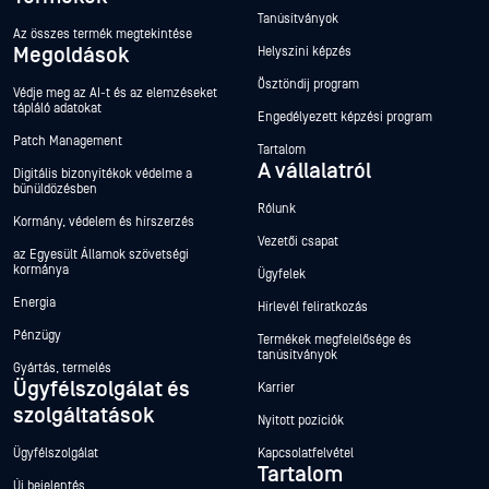
Tanúsítványok
Az összes termék megtekintése
Megoldások
Helyszíni képzés
Ösztöndíj program
Védje meg az AI-t és az elemzéseket
tápláló adatokat
Engedélyezett képzési program
Patch Management
Tartalom
A vállalatról
Digitális bizonyítékok védelme a
bűnüldözésben
Rólunk
Kormány, védelem és hírszerzés
Vezetői csapat
az Egyesült Államok szövetségi
kormánya
Ügyfelek
Energia
Hírlevél feliratkozás
Pénzügy
Termékek megfelelősége és
tanúsítványok
Gyártás, termelés
Ügyfélszolgálat és
Karrier
szolgáltatások
Nyitott pozíciók
Ügyfélszolgálat
Kapcsolatfelvétel
Tartalom
Új bejelentés