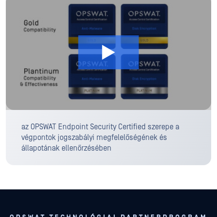
az OPSWAT Endpoint Security Certified szerepe a
végpontok jogszabályi megfelelőségének és
állapotának ellenőrzésében