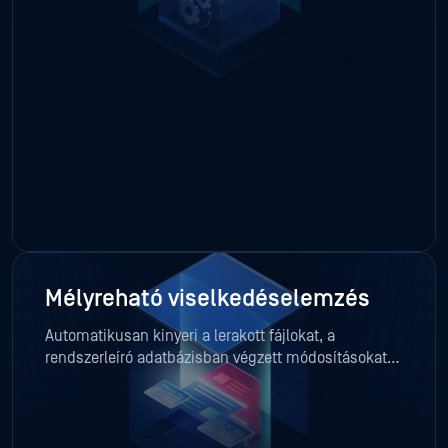
határellenőrzést, a biztonsági központ (SOC) általi
prioritás-megállapítást és az automatizált
munkafolyamatokat.
Mélyreható viselkedéselemzés
Automatikusan kinyeri a lerakott fájlokat, a
rendszerleíró adatbázisban végzett módosításokat, a
hálózati visszahívásokat, a konfigurációs elemeket
és a MITRE-kóddal ellátott viselkedésmintákat, hogy
segítse a nyomozást és a fenyegetések felderítését.