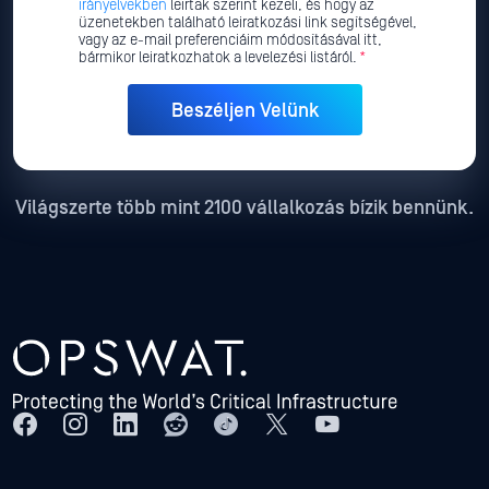
irányelvekben
leírtak szerint kezeli, és hogy az
üzenetekben található leiratkozási link segítségével,
vagy az e-mail preferenciáim módosításával itt,
bármikor leiratkozhatok a levelezési listáról.
*
Világszerte több mint 2100 vállalkozás bízik bennünk.