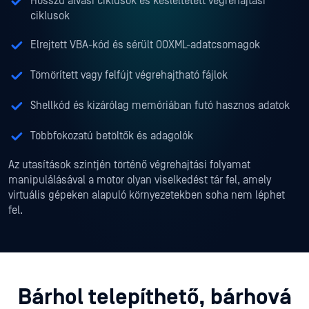
Hosszú alvási ciklusok és késleltetett végrehajtási
ciklusok
Elrejtett VBA-kód és sérült OOXML-adatcsomagok
Tömörített vagy felfújt végrehajtható fájlok
Shellkód és kizárólag memóriában futó hasznos adatok
Többfokozatú betöltők és adagolók
Az utasítások szintjén történő végrehajtási folyamat
manipulálásával a motor olyan viselkedést tár fel, amely
virtuális gépeken alapuló környezetekben soha nem léphet
fel.
Bárhol telepíthető, bárhová