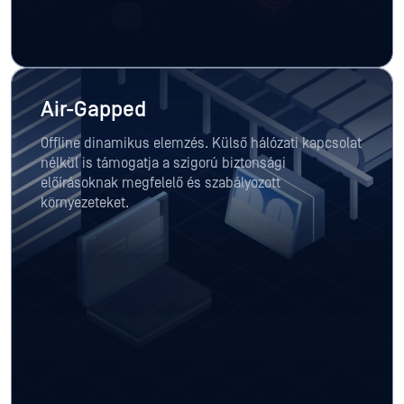
Air-Gapped
Offline dinamikus elemzés. Külső hálózati kapcsolat
nélkül is támogatja a szigorú biztonsági
előírásoknak megfelelő és szabályozott
környezeteket.