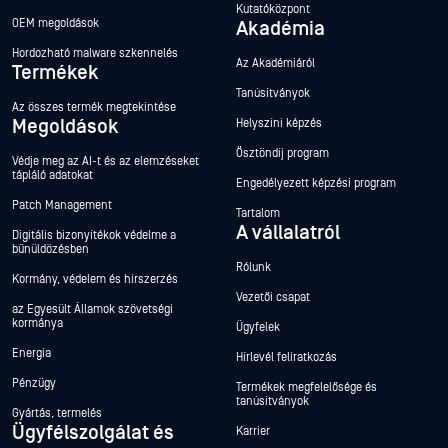
Kutatóközpont
OEM megoldások
Akadémia
Hordozható malware szkennelés
Az Akadémiáról
Termékek
Tanúsítványok
Az összes termék megtekintése
Megoldások
Helyszíni képzés
Ösztöndíj program
Védje meg az AI-t és az elemzéseket
tápláló adatokat
Engedélyezett képzési program
Patch Management
Tartalom
A vállalatról
Digitális bizonyítékok védelme a
bűnüldözésben
Rólunk
Kormány, védelem és hírszerzés
Vezetői csapat
az Egyesült Államok szövetségi
kormánya
Ügyfelek
Energia
Hírlevél feliratkozás
Pénzügy
Termékek megfelelősége és
tanúsítványok
Gyártás, termelés
Ügyfélszolgálat és
Karrier