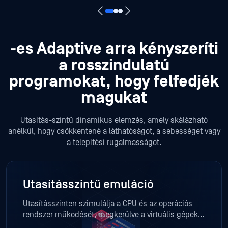
-es Adaptive arra kényszeríti
a rosszindulatú
programokat, hogy felfedjék
magukat
Utasítás-szintű dinamikus elemzés, amely skálázható
anélkül, hogy csökkentené a láthatóságot, a sebességet vagy
a telepítési rugalmasságot.
Utasításszintű emuláció
Utasításszinten szimulálja a CPU és az operációs
rendszer működését, megkerülve a virtuális gépek
elleni védelmi mechanizmusokat, és arra