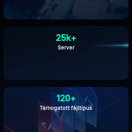
25k+
Server
120+
Támogatott fájltípus