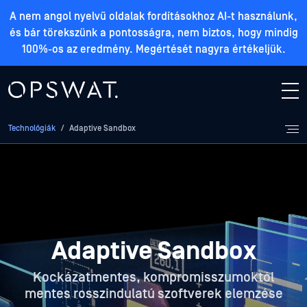
A nem angol nyelvű oldalak fordításokhoz AI-t használunk,
és bár törekszünk a pontosságra, nem biztos, hogy mindig
100%-os az eredmény. Megértését nagyra értékeljük.
Technológiák
/
Adaptive Sandbox
Adaptive Sandbox
Kockázatmentes, kompromisszumoktól
mentes rosszindulatú szoftverek elemzése