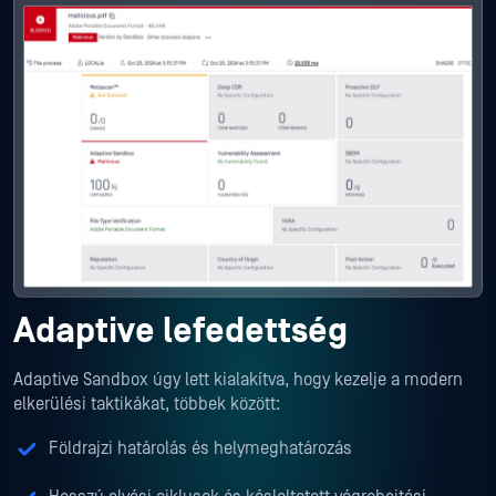
Adaptive lefedettség
Adaptive Sandbox úgy lett kialakítva, hogy kezelje a modern
elkerülési taktikákat, többek között:
Földrajzi határolás és helymeghatározás