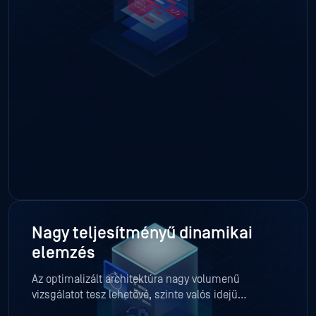
kényszerítve a rejtőzködő kártevő programokat, hogy
teljes mértékben ellenőrzött környezetben futtassák
magukat.
Nagy teljesítményű dinamikai
elemzés
Az optimalizált architektúra nagy volumenű
vizsgálatot tesz lehetővé, szinte valós idejű
eredményekkel, támogatva ezzel a hálózati