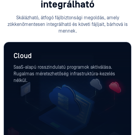
integrálható
Skálázható, átfogó fájlbiztonsági megoldás, amely
zökkenőmentesen integrálható és követi fájljait, bárhová is
mennek.
Cloud
SaaS-alapú rosszindulatú programok aktiválása.
Rugalmas méretezhetőség infrastruktúra-kezelés
nélkül.