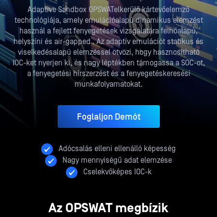
Adaptive Sandbox OPSWATelkerülő kártevőelemző
technológiája, amely emulációalapú dinamikus elemzést
használ a fejlett fenyegetések vizsgálatára felhőalapú,
helyszíni és air-gapped . Az adaptív emulációt statikus és
viselkedésalapú elemzéssel ötvözi, hogy hasznosítható
IOC-ket nyerjen ki, és nagy léptékben támogassa a SOC-ot,
a fenyegetési hírszerzést és a fenyegetéskeresési
munkafolyamatokat.
Foglaljon Demót
Adócsalás elleni ellenálló képesség
Nagy mennyiségű adat elemzése
Cselekvőképes IOC-k
Az OPSWAT megbízik