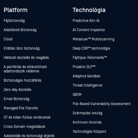
Platform
Technológia
Fájlbiztonság
Predictive Alin AI
Adattároló Biztonság
AI Content Inspector
Cloud
Metascan™ Multiscanning
Ellátási lánc biztonság
Deep CDR™ technológia
Hálózati észlelés és reagálás
Fájltípus-felismerés™
A perifériás és eltávolítható
Proaktív DLP™
adathordozók védelme
Adaptive Sandbox
Biztonságos hozzáférés
Threat Intelligence
Zero-day észlelés
SBOM
Email Biztonság
File-Based Vulnerability Assessment
Managed File Transfer
Származási ország
OT és kiber-fizikai rendszerek
Archívum-kivonás
Cross Domain megoldások
Technológiai Központ
Adatdiódák és biztonsági átjárók