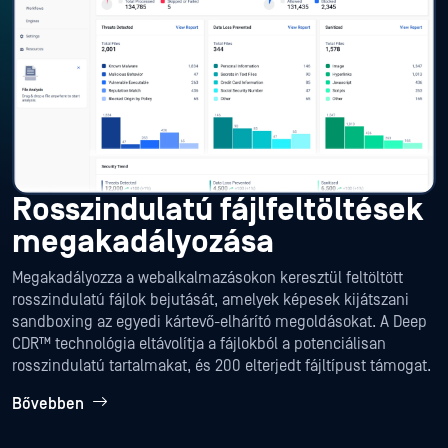
Rosszindulatú fájlfeltöltések
megakadályozása
Megakadályozza a webalkalmazásokon keresztül feltöltött
rosszindulatú fájlok bejutását, amelyek képesek kijátszani
sandboxing az egyedi kártevő-elhárító megoldásokat. A Deep
CDR™ technológia eltávolítja a fájlokból a potenciálisan
rosszindulatú tartalmakat, és 200 elterjedt fájltípust támogat.
Bővebben