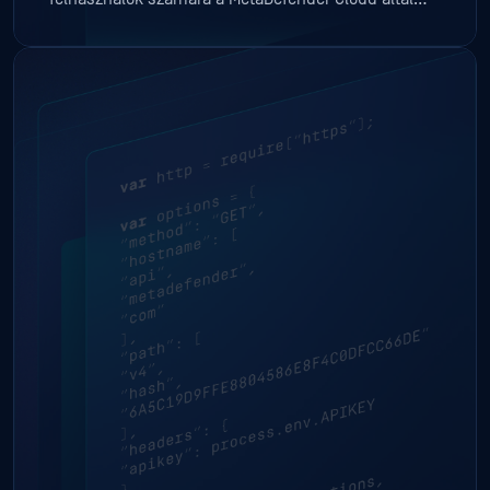
kínált összes funkcióhoz. Kézi rosszindulatú
programok elemzéséhez vagy egyedi fájlok és IP-
címek ellenőrzéséhez a webes felhasználói felület
nagyszerű eszköz, amelyet asztali vagy Mobile
eszközökről is használhat.