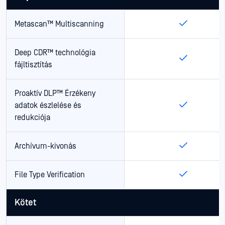
Metascan™ Multiscanning
Deep CDR™ technológia
fájltisztítás
Proaktív DLP™ Érzékeny
adatok észlelése és
redukciója
Archívum-kivonás
File Type Verification
Kötet