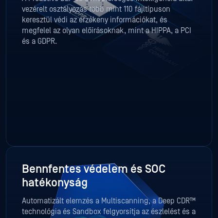
vezérelt osztályozás több mint 110 fájltípuson
keresztül védi az érzékeny információkat, és
megfelel az olyan előírásoknak, mint a HIPPA, a PCI
és a GDPR.
Bennfentes védelem és SOC
hatékonyság
Automatizált elemzés a Multiscanning, a Deep CDR™
technológia és Sandbox felgyorsítja az észlelést és a