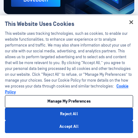
This Website Uses Cookies
Hey there!
This website uses tracking technologies, such as cookies, to enable our
I'm Ozzy, your OPSWAT virtual assistant.
website functionalities, to enhance user experience or to analyze
How can I help you secure what's critical
performance and traffic. We may also share information about your use of
Hogyan működik 3 egyszerű
today?
our site with our social media, advertising, and analytics partners. This
lépésben
allows us to perform targeted advertising and to select ads and content
that will be more relevant to you. By clicking “Accept All,” you agree to
your personal data being processed by all cookies and other technologies
on our website. Click “Reject All” to refuse, or “Manage My Preferences” to
manage your choices. See our Cookie Policy for more details on the how
we process your data through cookies and similar technologies:
Cookie
Policy
Manage My Preferences
Reject All
Privacy Policy
Accept All
Kapcsolat szakértőinkkel