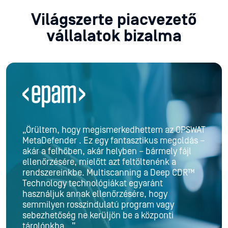
Világszerte piacvezető
vállalatok bizalma
„Örültem, hogy megismerkedhettem az OPSWAT
MetaDefender . Ez egy fantasztikus megoldás –
akár a felhőben, akár helyben – bármely fájl
ellenőrzésére, mielőtt azt feltöltenénk a
rendszereinkbe. Multiscanning a Deep CDR™
Technology technológiákat egyaránt
használjuk annak ellenőrzésére, hogy
semmilyen rosszindulatú program vagy
sebezhetőség ne kerüljön be a központi
tárolónkba...”