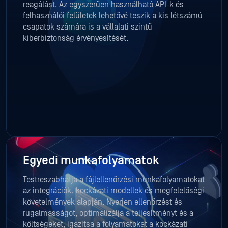
reagálást. Az egyszerűen használható API-k és
felhasználói felületek lehetővé teszik a kis létszámú
csapatok számára is a vállalati szintű
kiberbiztonság érvényesítését.
Egyedi munkafolyamatok
Testreszabhatja a fájlellenőrzési munkafolyamatokat
az integrációk, kockázati modellek és megfelelőségi
követelmények alapján. Nyerjen ellenőrzést és
rugalmasságot, optimalizálja a teljesítményt és a
költségeket, igazítsa a folyamatokat a kockázati