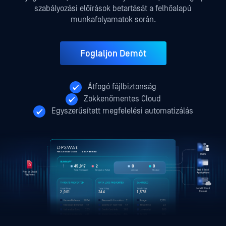
szabályozási előírások betartását a felhőalapú
munkafolyamatok során.
Foglaljon Demót
Átfogó fájlbiztonság
Zökkenőmentes Cloud
Egyszerűsített megfelelési automatizálás
2,345
131,435
134,785
5
2,001
344
1,578
1,834
2
1,251
47
47
23
263
263
263