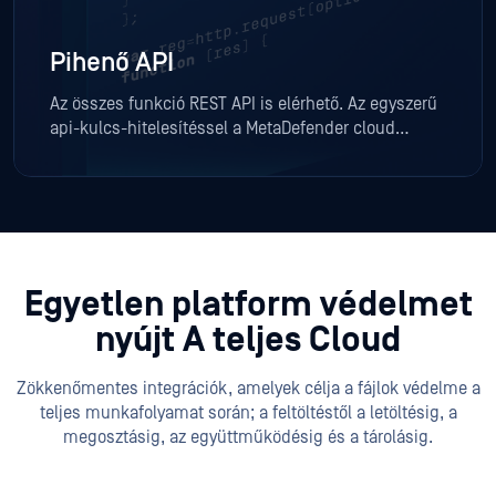
Pihenő API
Az összes funkció REST API is elérhető. Az egyszerű
api-kulcs-hitelesítéssel a MetaDefender cloud
könnyen integrálható bármely alkalmazásba vagy
SIEM-be. Az API tökéletes a fájl-, IP- és
tartományelemzés automatizálására.
Egyetlen platform védelmet
nyújt
A teljes Cloud
Zökkenőmentes integrációk, amelyek célja a fájlok védelme a
teljes munkafolyamat során; a feltöltéstől a letöltésig, a
megosztásig, az együttműködésig és a tárolásig.