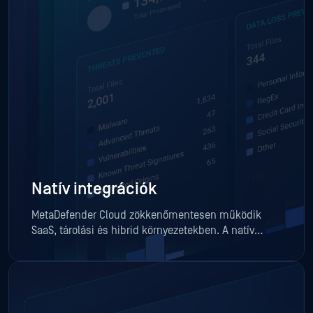
Natív integrációk
MetaDefender Cloud zökkenőmentesen működik
SaaS, tárolási és hibrid környezetekben. A natív
integrációk támogatják a fájlletöltési, -feltöltési és -
megosztási munkafolyamatokat, lehetővé téve a
félelem nélküli együttműködést a magán- és
kormányzati szervezetekben.