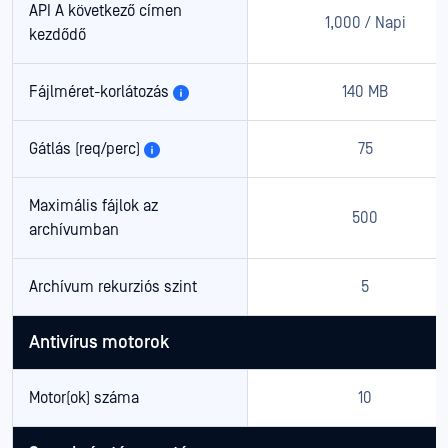
API A következő címen
1,000 / Napi
kezdődő
Fájlméret-korlátozás
140 MB
Gátlás (req/perc)
75
Maximális fájlok az
500
archívumban
Archívum rekurziós szint
5
Antivírus motorok
Motor(ok) száma
10