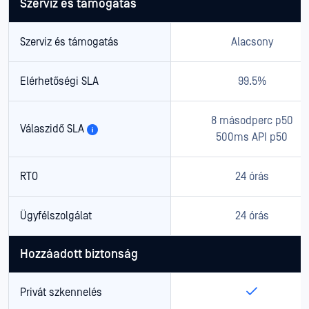
Szerviz és támogatás
Szerviz és támogatás
Alacsony
Elérhetőségi SLA
99.5%
8 másodperc p50
Válaszidő SLA
500ms API p50
RTO
24 órás
Ügyfélszolgálat
24 órás
Hozzáadott biztonság
Privát szkennelés