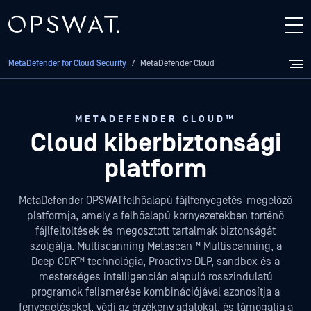
MetaDefender for Cloud Security
/
MetaDefender Cloud
METADEFENDER CLOUD™
Cloud kiberbiztonsági
platform
MetaDefender OPSWATfelhőalapú fájlfenyegetés-megelőző
platformja, amely a felhőalapú környezetekben történő
fájlfeltöltések és megosztott tartalmak biztonságát
szolgálja. Multiscanning Metascan™ Multiscanning, a
Deep CDR™ technológia, Proactive DLP, sandbox és a
mesterséges intelligencián alapuló rosszindulatú
programok felismerése kombinációjával azonosítja a
fenyegetéseket, védi az érzékeny adatokat, és támogatja a