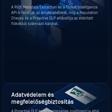
A Rich Metadata Extraction és a Threat Intelligence
API-k feltárják az árnyékadatokat, míg a Reputation
Checks és a Proactive DLP eltávolítja az eltérített
fiókokból származó károkat.
Adatvédelem és
megfelelőségbiztosítás
A Proactive DLP és a mesterséges intelligencia által