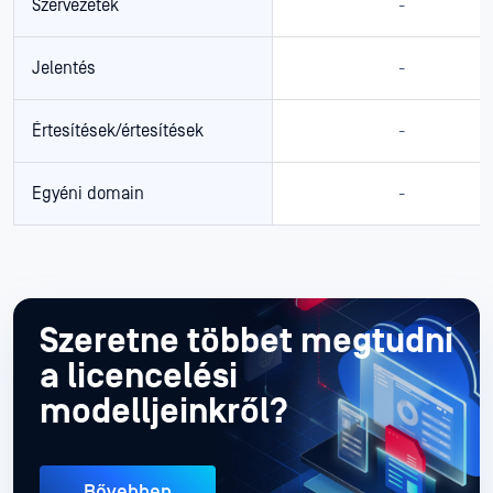
Szervezetek
-
Jelentés
-
Értesítések/értesítések
-
Egyéni domain
-
Szeretne többet megtudni
a
licencelési
modelljeinkről?
Bővebben