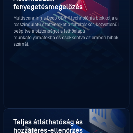
fenyegetésmegelőzés
Multiscanning a Deep CDR™ technológia blokkolja a
rosszindulatú szoftvereket a feltöltéskor, közvetlenül
beépítve a biztonságot a felhőalapú
munkafolyamatokba és csökkentve az emberi hibák
számát.
Teljes átláthatóság és
hozzáférés-ellenőrzés