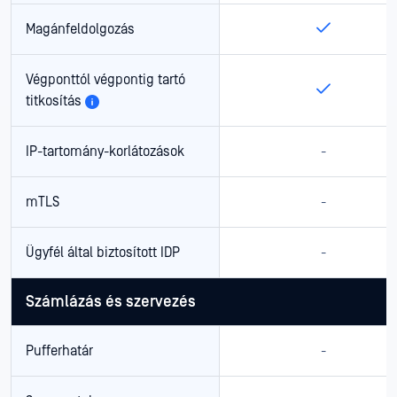
Magánfeldolgozás
Végponttól végpontig tartó
titkosítás
IP-tartomány-korlátozások
-
mTLS
-
Ügyfél által biztosított IDP
-
Számlázás és szervezés
Pufferhatár
-