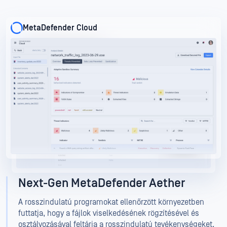
MetaDefender Cloud
MetaDefender Cloud
Next-Gen MetaDefender Aether
A rosszindulatú programokat ellenőrzött környezetben
futtatja, hogy a fájlok viselkedésének rögzítésével és
osztályozásával feltárja a rosszindulatú tevékenységeket.