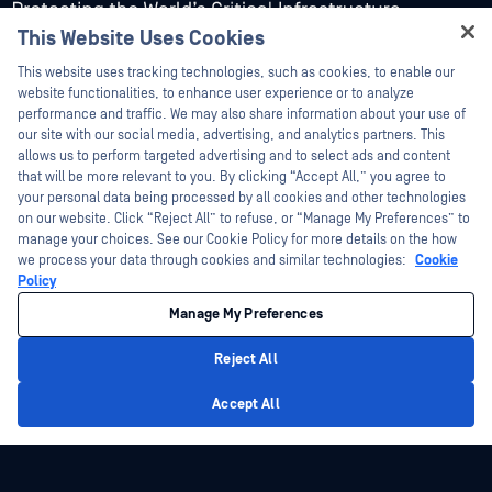
This Website Uses Cookies
Hey there!
This website uses tracking technologies, such as cookies, to enable our
I'm Ozzy, your OPSWAT virtual assistant.
website functionalities, to enhance user experience or to analyze
How can I help you secure what's critical
performance and traffic. We may also share information about your use of
Platform
Technológia
today?
our site with our social media, advertising, and analytics partners. This
allows us to perform targeted advertising and to select ads and content
Fájlbiztonság
Predictive Alin AI
that will be more relevant to you. By clicking “Accept All,” you agree to
your personal data being processed by all cookies and other technologies
Adattároló Biztonság
AI Content Inspector
on our website. Click “Reject All” to refuse, or “Manage My Preferences” to
Cloud
Metascan™ Multiscanning
manage your choices. See our Cookie Policy for more details on the how
we process your data through cookies and similar technologies:
Cookie
Ellátási lánc biztonság
Deep CDR™ technológia
Policy
Hálózati észlelés és reagálás
Fájltípus-felismerés™
Manage My Preferences
A perifériás és eltávolítható
Proaktív DLP™
adathordozók védelme
Reject All
Adaptive Sandbox
Biztonságos hozzáférés
Privacy Policy
Threat Intelligence
Accept All
Zero-day észlelés
SBOM
Email Biztonság
File-Based Vulnerability Assessment
Managed File Transfer