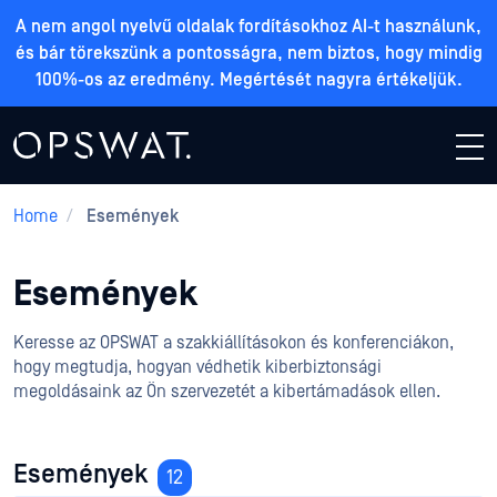
A nem angol nyelvű oldalak fordításokhoz AI-t használunk,
és bár törekszünk a pontosságra, nem biztos, hogy mindig
100%-os az eredmény. Megértését nagyra értékeljük.
Home
/
Események
Események
Keresse az OPSWAT a szakkiállításokon és konferenciákon,
hogy megtudja, hogyan védhetik kiberbiztonsági
megoldásaink az Ön szervezetét a kibertámadások ellen.
Események
12