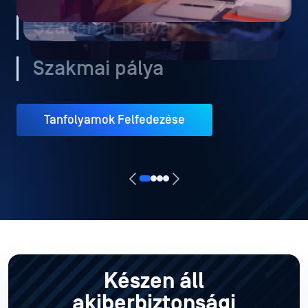
Szakértői pálya
Szakmai pálya
Tanfolyamok Felfedezése
Készen áll
a
kiberbiztonsági