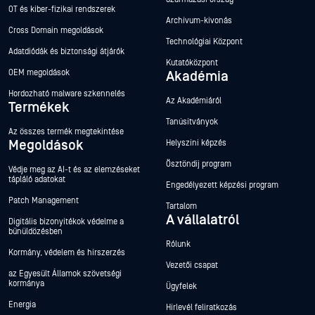
OT és kiber-fizikai rendszerek
Archívum-kivonás
Cross Domain megoldások
Technológiai Központ
Adatdiódák és biztonsági átjárók
Kutatóközpont
OEM megoldások
Akadémia
Hordozható malware szkennelés
Az Akadémiáról
Termékek
Tanúsítványok
Az összes termék megtekintése
Megoldások
Helyszíni képzés
Ösztöndíj program
Védje meg az AI-t és az elemzéseket
tápláló adatokat
Engedélyezett képzési program
Patch Management
Tartalom
A vállalatról
Digitális bizonyítékok védelme a
bűnüldözésben
Rólunk
Kormány, védelem és hírszerzés
Vezetői csapat
az Egyesült Államok szövetségi
kormánya
Ügyfelek
Energia
Hírlevél feliratkozás