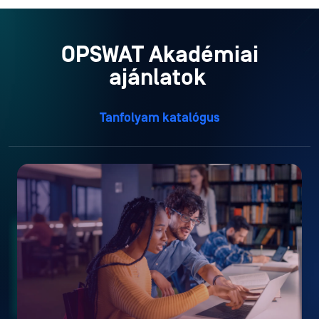
OPSWAT Akadémiai
ajánlatok
Tanfolyam katalógus
Társult pálya
Foglalkozik a kiberbiztonsági koncepciókkal és
módszerekkel a CIP-en belül, szilárd ismereteket
nyújtva a terület elméleteiről és azok alkalmazásáról a
mai kibertérben.