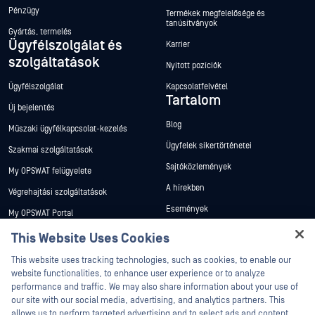
Pénzügy
Termékek megfelelősége és
tanúsítványok
Gyártás, termelés
Ügyfélszolgálat és
Karrier
szolgáltatások
Nyitott pozíciók
Ügyfélszolgálat
Kapcsolatfelvétel
Tartalom
Új bejelentés
Blog
Műszaki ügyfélkapcsolat-kezelés
Ügyfelek sikertörténetei
Szakmai szolgáltatások
Sajtóközlemények
My OPSWAT felügyelete
A hírekben
Végrehajtási szolgáltatások
Események
My OPSWAT Portal
Webináriumok
Műszaki dokumentáció
This Website Uses Cookies
Adatlapok
Hey there!
Képzések
This website uses tracking technologies, such as cookies, to enable our
Fehér könyvek
I'm Ozzy, your OPSWAT virtual assistant.
website functionalities, to enhance user experience or to analyze
Biztonsági sebezhetőségi program
How can I help you secure what's critical
performance and traffic. We may also share information about your use of
Partnerek
Ingyenes eszközök
today?
our site with our social media, advertising, and analytics partners. This
allows us to perform targeted advertising and to select ads and content
Tanúsítvány