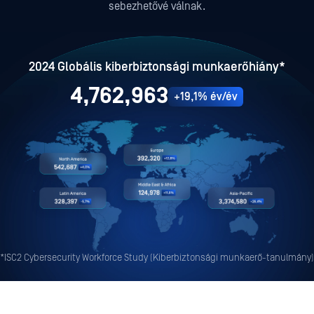
sebezhetővé válnak.
2024 Globális kiberbiztonsági munkaerőhiány*
4,762,963
+19,1% év/év
*ISC2 Cybersecurity Workforce Study (Kiberbiztonsági munkaerő-tanulmány)