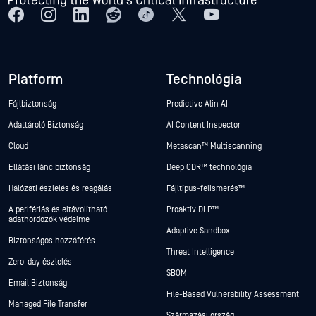
Platform
Technológia
Fájlbiztonság
Predictive Alin AI
Adattároló Biztonság
AI Content Inspector
Cloud
Metascan™ Multiscanning
Ellátási lánc biztonság
Deep CDR™ technológia
Hálózati észlelés és reagálás
Fájltípus-felismerés™
A perifériás és eltávolítható
Proaktív DLP™
adathordozók védelme
Adaptive Sandbox
Biztonságos hozzáférés
Threat Intelligence
Zero-day észlelés
SBOM
Email Biztonság
File-Based Vulnerability Assessment
Managed File Transfer
Származási ország