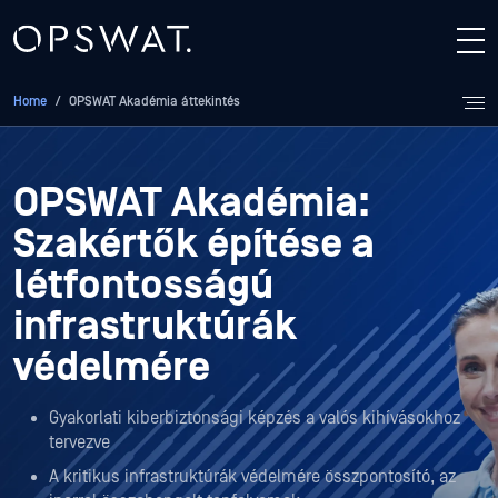
Home
/
OPSWAT Akadémia áttekintés
OPSWAT Akadémia
:
Szakértők építése a
létfontosságú
infrastruktúrák
védelmére
Gyakorlati kiberbiztonsági képzés a valós kihívásokhoz
tervezve
A kritikus infrastruktúrák védelmére összpontosító, az