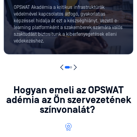
OPSWAT Akadémia a kritikus infrastruktúrák
védelmével kapcsolatos átfogó, gyakorlatias
képzéssel hidalja át ezt a készséghiányt. Vezető e-
learning platformként a szakemberek számára valós
szaktudást biztosítunk a kiberfenyegetések elleni
védekezéshez.
Hogyan emeli az OPSWAT
adémia az Ön szervezetének
színvonalát?