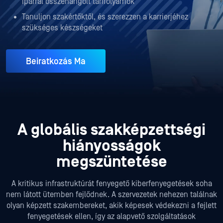
iparral összehangolt tanfolyamok
Tanuljon szakértőktől, és szerezzen a karrierjéhez
szükséges készségeket
Beiratkozás Ma
A globális szakképzettségi
hiányosságok
megszüntetése
A kritikus infrastruktúrát fenyegető kiberfenyegetések soha
nem látott ütemben fejlődnek. A szervezetek nehezen találnak
olyan képzett szakembereket, akik képesek védekezni a fejlett
fenyegetések ellen, így az alapvető szolgáltatások