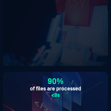
90%
of files are processed
<8s