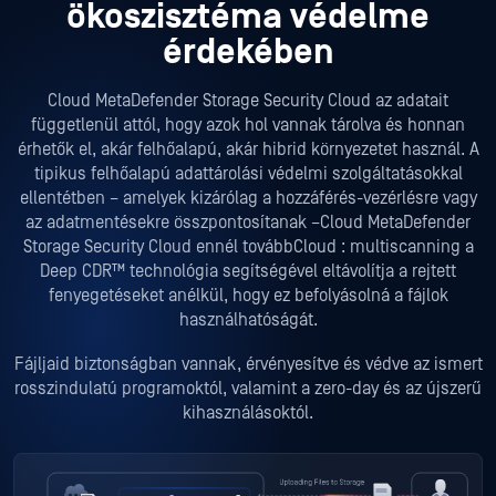
ökoszisztéma védelme
érdekében
Cloud MetaDefender Storage Security Cloud az adatait
függetlenül attól, hogy azok hol vannak tárolva és honnan
érhetők el, akár felhőalapú, akár hibrid környezetet használ. A
tipikus felhőalapú adattárolási védelmi szolgáltatásokkal
ellentétben – amelyek kizárólag a hozzáférés-vezérlésre vagy
az adatmentésekre összpontosítanak –Cloud MetaDefender
Storage Security Cloud ennél továbbCloud : multiscanning a
Deep CDR™ technológia segítségével eltávolítja a rejtett
fenyegetéseket anélkül, hogy ez befolyásolná a fájlok
használhatóságát.
Fájljaid biztonságban vannak, érvényesítve és védve az ismert
rosszindulatú programoktól, valamint a zero-day és az újszerű
kihasználásoktól.