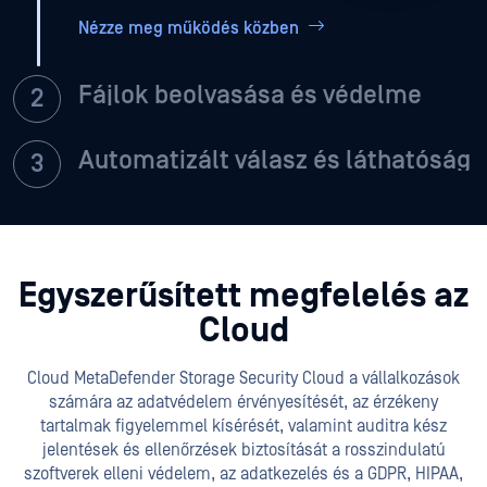
Nézze meg működés közben
Fájlok beolvasása és védelme
Automatizált válasz és láthatóság
Egyszerűsített megfelelés az
Cloud
Cloud MetaDefender Storage Security Cloud a vállalkozások
számára az adatvédelem érvényesítését, az érzékeny
tartalmak figyelemmel kísérését, valamint auditra kész
jelentések és ellenőrzések biztosítását a rosszindulatú
szoftverek elleni védelem, az adatkezelés és a GDPR, HIPAA,