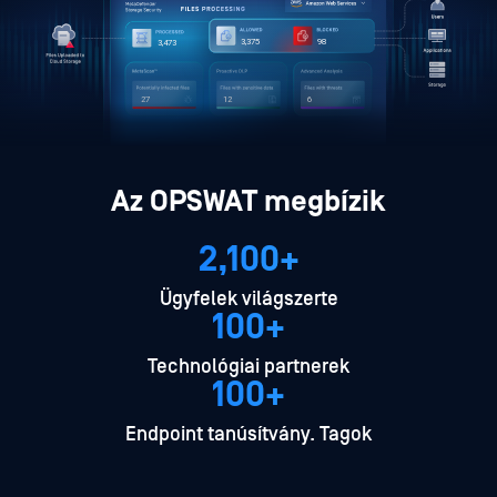
1,164
34
1,198
9
4
2
Az OPSWAT megbízik
2,100+
Ügyfelek világszerte
100+
Technológiai partnerek
100+
Endpoint tanúsítvány. Tagok