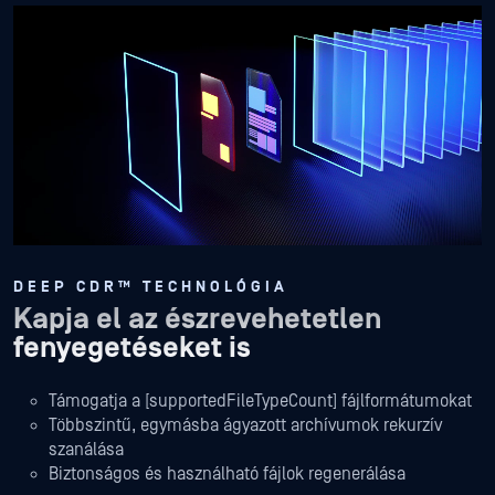
DEEP CDR™ TECHNOLÓGIA
Kapja el az észrevehetetlen
fenyegetéseket is
Támogatja a [supportedFileTypeCount] fájlformátumokat
Többszintű, egymásba ágyazott archívumok rekurzív
szanálása
Biztonságos és használható fájlok regenerálása