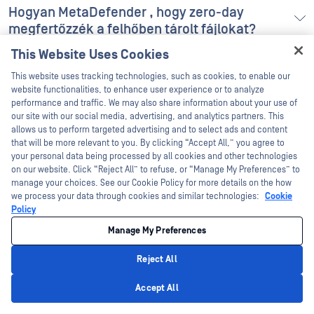
Hogyan MetaDefender , hogy zero-day
megfertőzzék a felhőben tárolt fájlokat?
This Website Uses Cookies
Hey there!
Hogyan MetaDefender a GDPR, HIPAA vagy
This website uses tracking technologies, such as cookies, to enable our
SOC2 szabályozási és megfelelőségi
I'm Ozzy, your OPSWAT virtual assistant.
website functionalities, to enhance user experience or to analyze
How can I help you secure what's critical
performance and traffic. We may also share information about your use of
követelményeknek való megfelelésben?
today?
our site with our social media, advertising, and analytics partners. This
allows us to perform targeted advertising and to select ads and content
that will be more relevant to you. By clicking “Accept All,” you agree to
Hogyan védik az érzékeny fájlokat és a
your personal data being processed by all cookies and other technologies
személyes azonosításra alkalmas
on our website. Click “Reject All” to refuse, or “Manage My Preferences” to
manage your choices. See our Cookie Policy for more details on the how
információkat (PII) a felhőben?
we process your data through cookies and similar technologies:
Cookie
Policy
Milyen gyakorisággal frissülnek a fenyegetési
Manage My Preferences
információk az összes tárolási platformon?
Reject All
Privacy Policy
Accept All
Mi történik a rosszindulatúként megjelölt
fájlokkal?