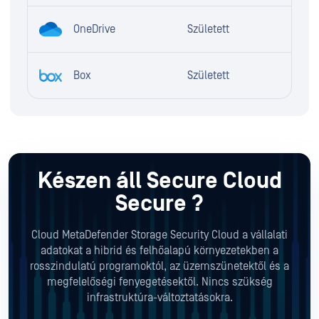
OneDrive
Született
Box
Született
Készen áll Secure Cloud
Secure ?
Cloud MetaDefender Storage Security Cloud a vállalati
adatokat a hibrid és felhőalapú környezetekben a
rosszindulatú programoktól, az üzemszünetektől és a
megfelelőségi fenyegetésektől. Nincs szükség
infrastruktúra-változtatásokra.