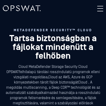
METADEFENDER SECURITY™ CLOUD
Tartsa biztonságban a
fájlokat
mindenütt a
felhőben
Cloud MetaDefender Storage Security Cloud
OPSWATfelhőalapú tárolási rosszindulatú programok elleni
vizsgálati megoldása,Cloud az AWS, Azure és GCP
környezetekben tárolt fájlok biztonságátCloud . A
megoldás multiscanning, a Deep CDR™ technológiát és az
automatizált szabályalkalmazást használja a rosszindulatú
programok felismerésére és semlegesítésére, a fájlok
megtisztítására, valamint a szabályozási előírások