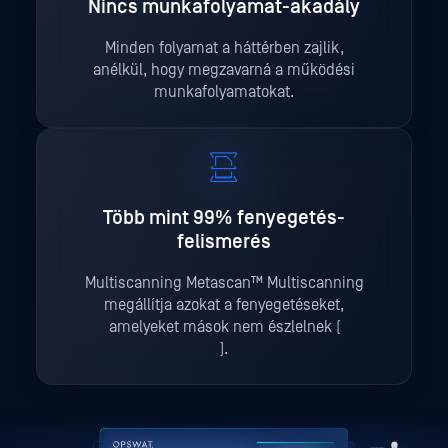
Nincs munkafolyamat-akadály
Minden folyamat a háttérben zajlik,
anélkül, hogy megzavarná a működési
munkafolyamatokat.
Több mint 99% fenyegetés-
felismerés
Multiscanning Metascan™ Multiscanning
megállítja azokat a fenyegetéseket,
amelyeket mások nem észlelnek (
).