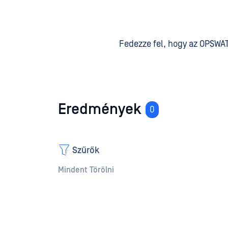
Fedezze fel, hogy az OPSWA
Eredmények
115
Szűrők
Mindent Törölni
Use Case
A perifériás és eltávolítható