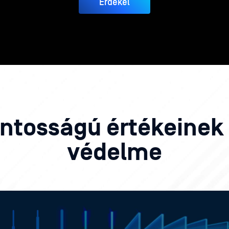
Érdekel
fontosságú értékeine
védelme