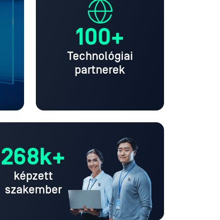
100+
Technológiai
partnerek
268k+
képzett
szakember