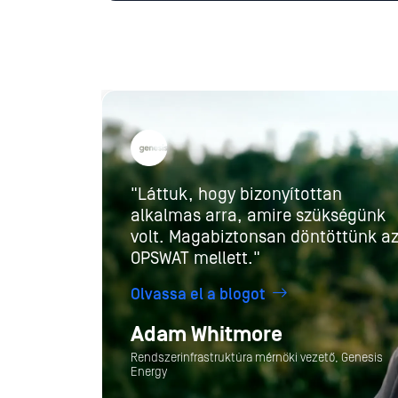
"Láttuk, hogy bizonyítottan
alkalmas arra, amire szükségünk
volt. Magabiztonsan döntöttünk a
OPSWAT mellett."
Olvassa el a blogot
Adam Whitmore
Rendszerinfrastruktúra mérnöki vezető, Genesis
Energy