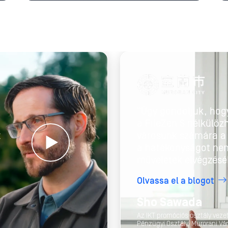
"Úgy gondoljuk, hog
a FileZen S nélkülöz
z
városunk számára a 
a hatékonyságot nem
műveletek elvégzésé
Olvassa el a blogot
Sho Sawada
Az IKT promóciós osztály vezet
Pénzügyi Osztály, Murorani Vá