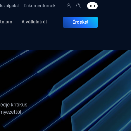
lszolgálat
Dokumentumok
HU
rtalom
A vállalatról
Érdekel
édje kritikus
rnyezettől.