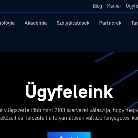
Blog
Karrier
Ügyfé
nológia
Akadémia
Szolgáltatások
Partnerek
Ta
Ügyfeleink
 világszerte több mint 2100 szervezet választja, hogy megv
szközeit és hálózatait a folyamatosan változó fenyegetési kö