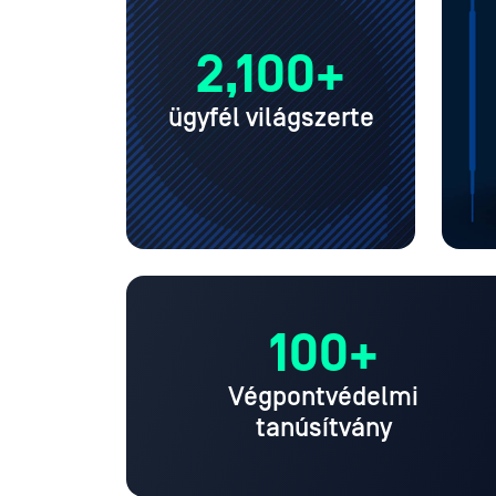
2,100+
ügyfél világszerte
100+
Végpontvédelmi
tanúsítvány