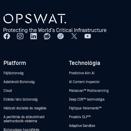
Platform
Technológia
Fájlbiztonság
Predictive Alin AI
Adattároló Biztonság
AI Content Inspector
Cloud
Metascan™ Multiscanning
Ellátási lánc biztonság
Deep CDR™ technológia
Hálózati észlelés és reagálás
Fájltípus-felismerés™
A perifériás és eltávolítható
Proaktív DLP™
adathordozók védelme
Adaptive Sandbox
Biztonságos hozzáférés