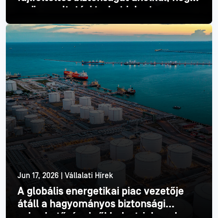
ez üzemeltetési terhet jelentene
Olvass tovább
Jun 17, 2026 | Vállalati Hírek
A globális energetikai piac vezetője
átáll a hagyományos biztonsági
sebezhetőségekről Industrial modern