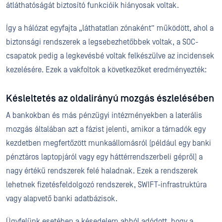
átláthatóságát biztosító funkcióik hiányosak voltak.
Így a hálózat egyfajta „láthatatlan zónaként” működött, ahol a
biztonsági rendszerek a legsebezhetőbbek voltak, a SOC-
csapatok pedig a legkevésbé voltak felkészülve az incidensek
kezelésére. Ezek a vakfoltok a következőket eredményezték:
Késleltetés az oldalirányú mozgás észlelésében
A bankokban és más pénzügyi intézményekben a laterális
mozgás általában azt a fázist jelenti, amikor a támadók egy
kezdetben megfertőzött munkaállomásról (például egy banki
pénztáros laptopjáról vagy egy háttérrendszerbeli gépről) a
nagy értékű rendszerek felé haladnak. Ezek a rendszerek
lehetnek fizetésfeldolgozó rendszerek, SWIFT-infrastruktúra
vagy alapvető banki adatbázisok.
Ügyfelünk esetében a késedelem abból adódott, hogy a