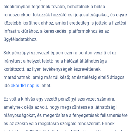
oldalirányban terjednek tovább, behatolnak a belső
rendszerekbe, fokozzák hozzáférési jogosultságaikat, és egyre
közelebb kerülnek ahhoz, amiért eredetileg is jöttek: a fizetési
infrastruktúrához, a kereskedési platformokhoz és az
ügyféladatokhoz.
Sok pénzügyi szervezet éppen ezen a ponton veszíti el az
irányítást a helyzet felett: ha a hálózat átláthatósága
korlátozott, az ilyen tevékenységek észrevétlenek
maradhatnak, amíg már túl késő; az észlelésig eltelő átlagos
idő
akár 181 nap is
lehet.
Ez volt a kihívás egy vezető pénzügyi szervezet számára,
amelynek célja az volt, hogy megszüntesse a láthatósági
hiányosságokat, és megerősítse a fenyegetések felismerésére
és az azokra való reagálásra szolgáló rendszereit. Ennek