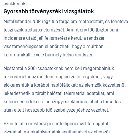
csökkentik.
Gyorsabb törvényszéki vizsgálatok
MetaDefender NDR rögzíti a forgalom metaadatait, és lehetővé
teszi azok utólagos elemzését. Amint egy IOC (biztonsági
incidensre utaló jel) felismerésre kerül, a rendszer
visszamenőlegesen ellenőrizheti, hogy a múltban
kommunikált-e vele bármely belső rendszer.
Mostantól a SOC-csapatoknak nem kell megpróbálniuk
rekonstruálni az incidens napján zajló forgalmat, vagy
előkeresniük a korábbi naplófájlokat; az elemzők közvetlenül
lekérdezhetik a tárolt hálózati telemetriai adatokat, ami
különösen értékes a pénzügyi szektorban, ahol a támadás
után eltelt hosszabb idő szabályszegéshez vezethet.
Ezen felül a mesterséges intelligenciával támogatott
vizsgálati munkafolyamatok segítségével az elemzők