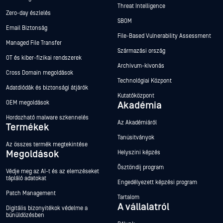
Threat Intelligence
Zero-day észlelés
SBOM
Email Biztonság
File-Based Vulnerability Assessment
Managed File Transfer
Származási ország
OT és kiber-fizikai rendszerek
Archívum-kivonás
Cross Domain megoldások
Technológiai Központ
Adatdiódák és biztonsági átjárók
Kutatóközpont
OEM megoldások
Akadémia
Hordozható malware szkennelés
Az Akadémiáról
Termékek
Tanúsítványok
Az összes termék megtekintése
Megoldások
Helyszíni képzés
Ösztöndíj program
Védje meg az AI-t és az elemzéseket
tápláló adatokat
Engedélyezett képzési program
Patch Management
Tartalom
A vállalatról
Digitális bizonyítékok védelme a
bűnüldözésben