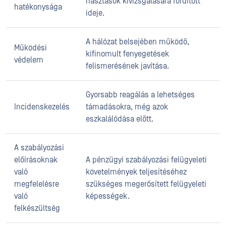
riasztások kivizsgálására fordított
hatékonysága
ideje.
A hálózat belsejében működő,
Működési
kifinomult fenyegetések
védelem
felismerésének javítása.
Gyorsabb reagálás a lehetséges
Incidenskezelés
támadásokra, még azok
eszkalálódása előtt.
A szabályozási
előírásoknak
A pénzügyi szabályozási felügyeleti
való
követelmények teljesítéséhez
megfelelésre
szükséges megerősített felügyeleti
való
képességek.
felkészültség