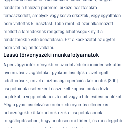
rendszer a hálózati peremről érkező riasztásokra
támaszkodott, amelyek vagy késve érkeztek, vagy egyáltalán
nem váltottak ki riasztást. Több mint 50 ezer alkalmazott
mellett a támadóknak rengeteg lehetőségük nyílt a
rendszerekbe való behatolásra. Ezt a kockázatot az ügyfél
nem volt hajlandó vállalni.
Lassú törvényszéki munkafolyamatok
A pénzügyi intézményekben az adatvédelmi incidensek utáni
nyomozási vizsgálatokat gyakran lassítják a széttagolt
adatforrások, mivel a biztonsági operációs központok (SOC)
csapatainak esetenként össze kell kapcsolniuk a tűzfal-
naplókat, a végpontok riasztásait vagy a hitelesítési naplókat.
Még a gyors cselekvésre nehezedő nyomás ellenére is
nehézségekbe ütközhetnek ezek a csapatok annak
megállapításában, hogy pontosan mi történt, és mi a legjobb