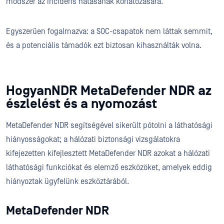
módszer az incidens hatásának korlátozására.
Egyszerűen fogalmazva: a SOC-csapatok nem láttak semmit,
és a potenciális támadók ezt biztosan kihasználták volna.
HogyanNDR MetaDefender NDR az
észlelést és a nyomozást
MetaDefender NDR segítségével sikerült pótolni a láthatósági
hiányosságokat; a hálózati biztonsági vizsgálatokra
kifejezetten kifejlesztett MetaDefender NDR azokat a hálózati
láthatósági funkciókat és elemző eszközöket, amelyek eddig
hiányoztak ügyfelünk eszköztárából.
MetaDefender NDR