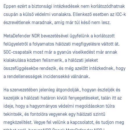
Éppen ezért a biztonsági intézkedések nem korlátozódhatnak
csupán a külső védelmi vonalakra. Ellenkező esetben az IOC-k
észrevétlenek maradnak, amíg már túl késő nem lesz.
MetaDefender NDR bevezetésével ügyfelünk a korlátozott
felügyeletről a folyamatos hálózati megfigyelésre váltott át.
SOC-csapataik most már a gyanús viselkedést már annak
kialakulása közben felismerik, a hálózati jeleket
összefüggésekbe rendezik, és még azelőtt intézkednek, hogy
a rendellenességek incidensekké válnának.
Ha szervezetében jelenleg átgondolják, hogyan észleljék és
kezeljék a hálózati határon kívüli fenyegetéseket, talán itt az
ideje, hogy a hagyományos védelmi megoldásokon túlra
tekintsék, és fontolóra vegyenek egy hálózati szintű
megközelítést. Vegye fel velünk a kapcsolatot, és tudjon meg