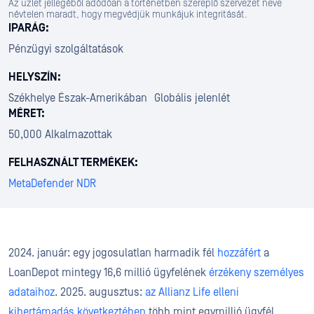
Az üzlet jellegéből adódóan a történetben szereplő szervezet neve
névtelen maradt, hogy megvédjük munkájuk integritását.
IPARÁG:
Pénzügyi szolgáltatások
HELYSZÍN:
Székhelye Észak-Amerikában Globális jelenlét
MÉRET:
50,000 Alkalmazottak
FELHASZNÁLT TERMÉKEK:
MetaDefender NDR
2024. január: egy jogosulatlan harmadik fél
hozzáfért
a
LoanDepot mintegy 16,6 millió ügyfelének
érzékeny személyes
adataihoz
. 2025. augusztus:
az Allianz Life elleni
kibertámadás következtében
több mint egymillió ügyfél