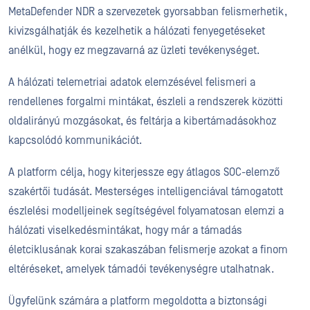
MetaDefender NDR a szervezetek gyorsabban felismerhetik,
kivizsgálhatják és kezelhetik a hálózati fenyegetéseket
anélkül, hogy ez megzavarná az üzleti tevékenységet.
A hálózati telemetriai adatok elemzésével felismeri a
rendellenes forgalmi mintákat, észleli a rendszerek közötti
oldalirányú mozgásokat, és feltárja a kibertámadásokhoz
kapcsolódó kommunikációt.
A platform célja, hogy kiterjessze egy átlagos SOC-elemző
szakértői tudását. Mesterséges intelligenciával támogatott
észlelési modelljeinek segítségével folyamatosan elemzi a
hálózati viselkedésmintákat, hogy már a támadás
életciklusának korai szakaszában felismerje azokat a finom
eltéréseket, amelyek támadói tevékenységre utalhatnak.
Ügyfelünk számára a platform megoldotta a biztonsági