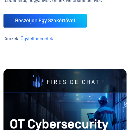
többet arról, hogyanNDR Önnek MetaDefender NDR !
Beszéljen Egy Szakértővel
Címkék:
Ügyféltörténetek