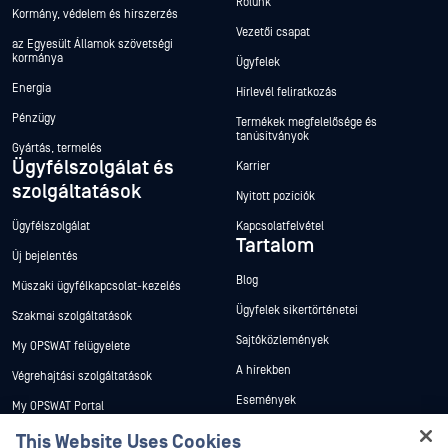
Rólunk
Kormány, védelem és hírszerzés
Vezetői csapat
az Egyesült Államok szövetségi
kormánya
Ügyfelek
Energia
Hírlevél feliratkozás
Pénzügy
Termékek megfelelősége és
tanúsítványok
Gyártás, termelés
Ügyfélszolgálat és
Karrier
szolgáltatások
Nyitott pozíciók
Ügyfélszolgálat
Kapcsolatfelvétel
Tartalom
Új bejelentés
Blog
Műszaki ügyfélkapcsolat-kezelés
Ügyfelek sikertörténetei
Szakmai szolgáltatások
Sajtóközlemények
My OPSWAT felügyelete
A hírekben
Végrehajtási szolgáltatások
Események
My OPSWAT Portal
Webináriumok
Műszaki dokumentáció
This Website Uses Cookies