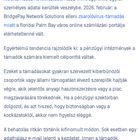
személyes adatai kerültek veszélybe. 2026. február: a
BridgePay Network Solutions elleni
zsarolóvírus-támadás
miatt
a floridai Palm Bay város online számlázási portálja
elérhetetlenné vált.
Egyértelmű tendencia rajzolódik ki: a pénzügyi intézmények a
támadók számára kiemelt célponttá váltak.
Ezeket a támadásokat gyakran szervezett kiberbűnözői
csoportok vagy állami támogatást élvező szereplők hajtják
végre, akik jelentős anyagi haszonszerzésre vagy a piac
megzavarására törekednek. Ha a pénzügyi szektorban
dolgozol, és azt hiszed, hogy biztonságban vagy a
kockázatoktól, akkor nem figyelsz eléggé.
A behatolás ritkán történik kifinomult módon. Sok esetben egy
adathalász e-mail jelenti a kezdetet. Innen a támadók