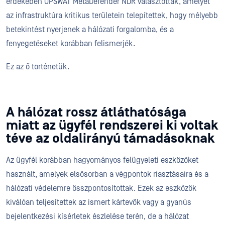
érdekében OPSWAT MetaDefender NDR választották, amelyet
az infrastruktúra kritikus területein telepítettek, hogy mélyebb
betekintést nyerjenek a hálózati forgalomba, és a
fenyegetéseket korábban felismerjék.
Ez az ő történetük.
A hálózat rossz átláthatósága
miatt az ügyfél rendszerei ki voltak
téve az oldalirányú támadásoknak
Az ügyfél korábban hagyományos felügyeleti eszközöket
használt, amelyek elsősorban a végpontok riasztásaira és a
hálózati védelemre összpontosítottak. Ezek az eszközök
kiválóan teljesítettek az ismert kártevők vagy a gyanús
bejelentkezési kísérletek észlelése terén, de a hálózat