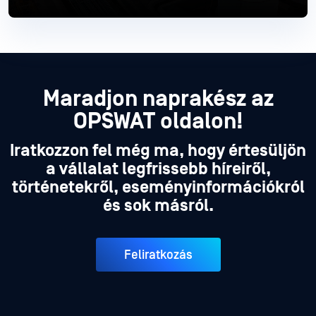
Industrial
Olvass tovább
Maradjon naprakész az
OPSWAT oldalon!
Iratkozzon fel még ma, hogy értesüljön
a vállalat legfrissebb híreiről,
történetekről, eseményinformációkról
és sok másról.
Feliratkozás