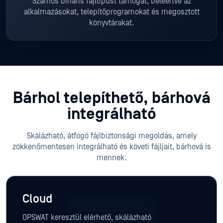
Számos bináris fájltípust támogat, beleértve az
alkalmazásokat, telepítőprogramokat és megosztott
könyvtárakat.
Bárhol telepíthető, bárhová
integrálható
Skálázható, átfogó fájlbiztonsági megoldás, amely
zökkenőmentesen integrálható és követi fájljait, bárhová is
mennek.
Cloud
OPSWAT keresztül elérhető, skálázható