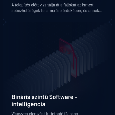
A telepítés előtt vizsgálja át a fájlokat az ismert
sebezhetőségek felismerése érdekében, és annak
érdekében, hogy a kockázatos szoftverek eleve ne
kerülhessenek be a rendszerbe.
Bináris szintű Software
-
intelligencia
Végezzen elemzést futtatható fájlokon,