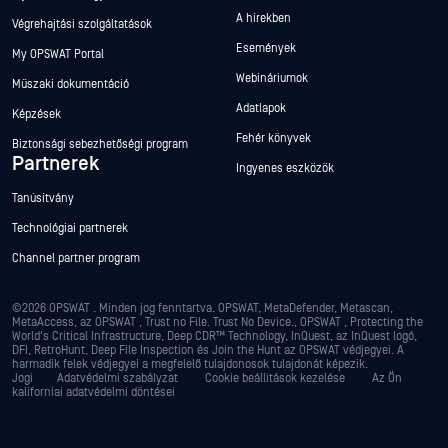
A hírekben
Végrehajtási szolgáltatások
Események
My OPSWAT Portal
Webináriumok
Műszaki dokumentáció
Adatlapok
Képzések
Fehér könyvek
Biztonsági sebezhetőségi program
Partnerek
Ingyenes eszközök
Tanúsítvány
Technológiai partnerek
Channel partner program
©2026 OPSWAT . Minden jog fenntartva. OPSWAT, MetaDefender, Metascan,
MetaAccess, az OPSWAT , Trust no File. Trust No Device., OPSWAT , Protecting the
World's Critical Infrastructure, Deep CDR™ Technology, InQuest, az InQuest logó,
DFI, RetroHunt, Deep File Inspection és Join the Hunt az OPSWAT védjegyei. A
harmadik felek védjegyei a megfelelő tulajdonosok tulajdonát képezik.
Jogi
Adatvédelmi szabályzat
Cookie beállítások kezelése
Az Ön
kaliforniai adatvédelmi döntései