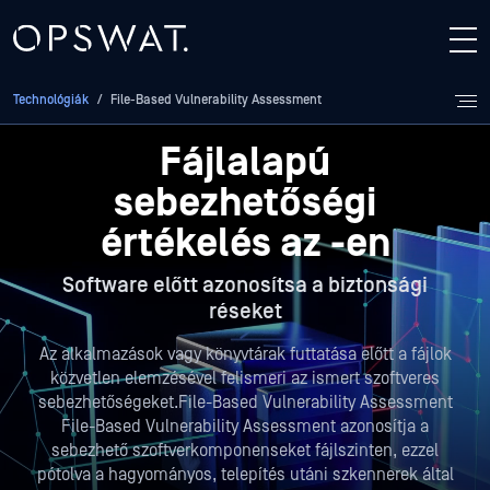
Technológiák
/
File-Based Vulnerability Assessment
Fájlalapú
sebezhetőségi
értékelés az
-en
Software előtt azonosítsa a biztonsági
réseket
Az alkalmazások vagy könyvtárak futtatása előtt a fájlok
közvetlen elemzésével felismeri az ismert szoftveres
sebezhetőségeket.File-Based Vulnerability Assessment
File-Based Vulnerability Assessment azonosítja a
sebezhető szoftverkomponenseket fájlszinten,
ezzel
pótolva a hagyományos, telepítés utáni szkennerek által