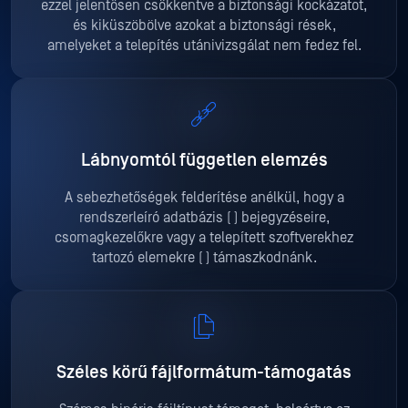
ezzel jelentősen csökkentve a biztonsági kockázatot,
és kiküszöbölve azokat a biztonsági rések,
amelyeket a telepítés utáni
vizsgálat nem fedez fel.
Lábnyomtól független elemzés
A sebezhetőségek felderítése anélkül, hogy a
rendszerleíró adatbázis (
) bejegyzéseire,
csomagkezelőkre vagy a telepített szoftverekhez
tartozó elemekre (
) támaszkodnánk.
Széles körű fájlformátum-támogatás