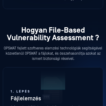
még azelőtt ellenőrzi, hogy azok eljutnának az
elszigetelt hálózatokra.
Hogyan File-Based
Vulnerability Assessment ?
OPSWAT fejlett szoftveres elemzési technológiák segítségével
közvetlenül OPSWAT a fájlokat, és összehasonlítja azokat az
ismert biztonsági réseivel.
1. LÉPÉS
Fájlelemzés