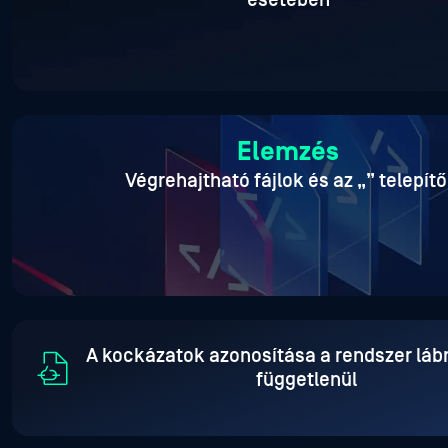
esetében
Elemzés
Végrehajtható fájlok és az „
” telepítő
A kockázatok azonosítása a rendszer lá
függetlenül