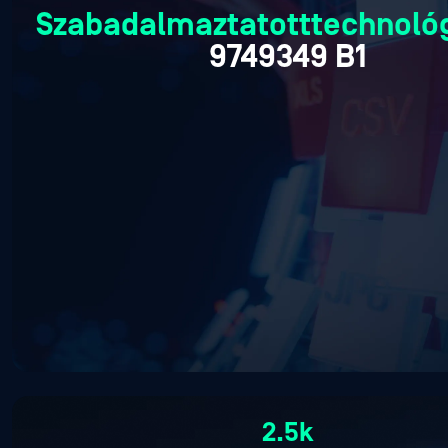
Szabadalmaztatott
technoló
9749349 B1
2.5k