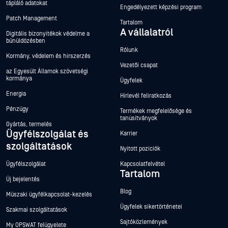
tápláló adatokat
Engedélyezett képzési program
Patch Management
Tartalom
A vállalatról
Digitális bizonyítékok védelme a
bűnüldözésben
Rólunk
Kormány, védelem és hírszerzés
Vezetői csapat
az Egyesült Államok szövetségi
kormánya
Ügyfelek
Energia
Hírlevél feliratkozás
Pénzügy
Termékek megfelelősége és
tanúsítványok
Gyártás, termelés
Ügyfélszolgálat és
Karrier
szolgáltatások
Nyitott pozíciók
Ügyfélszolgálat
Kapcsolatfelvétel
Tartalom
Új bejelentés
Blog
Műszaki ügyfélkapcsolat-kezelés
Ügyfelek sikertörténetei
Szakmai szolgáltatások
Sajtóközlemények
My OPSWAT felügyelete