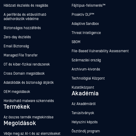
Hálózati észlelés és reagálás
Fájltípus-felismerés™
A perifériás és eltávolítható
Proaktív DLP™
adathordozók védelme
Adaptive Sandbox
Biztonságos hozzáférés
Threat Intelligence
Zero-day észlelés
SBOM
Email Biztonság
File-Based Vulnerability Assessment
Managed File Transfer
Származási ország
OT és kiber-fizikai rendszerek
Archívum-kivonás
Cross Domain megoldások
Technológiai Központ
Adatdiódák és biztonsági átjárók
Kutatóközpont
OEM megoldások
Akadémia
Hordozható malware szkennelés
Az Akadémiáról
Termékek
Tanúsítványok
Az összes termék megtekintése
Megoldások
Helyszíni képzés
Ösztöndíj program
Védje meg az AI-t és az elemzéseket