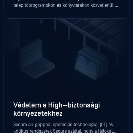
telepítőprogramokon és könyvtárakon közvetlenül –
anélkül, hogy telepített szoftverek lenyomataira vagy
a rendszer állapotára kellene támaszkodnia.
Védelem a High-
-biztonsági
környezetekhez
Secure air-gapped, operációs technológiai (OT) és
kritikus rendszerek Secure azáltal, hogy a fájlokat