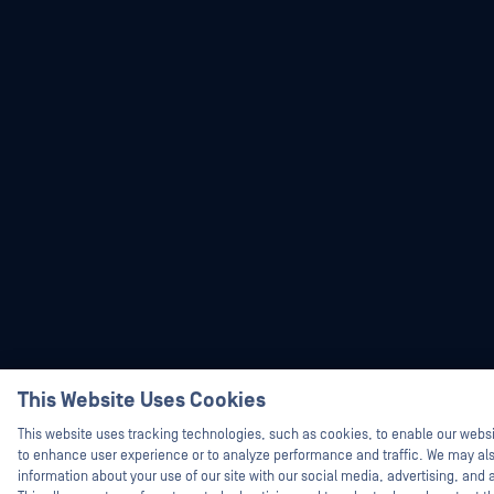
Hey there!
I'm Ozzy, your OPSWAT virtual 
This Website Uses Cookies
How can I help you secure what
today?
This website uses tracking technologies, such as cookies, to enable our websit
to enhance user experience or to analyze performance and traffic. We may al
information about your use of our site with our social media, advertising, and 