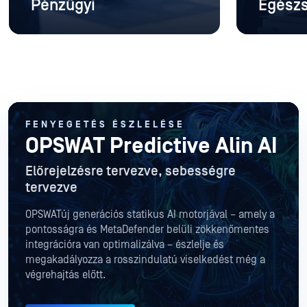
Pénzügyi
Egész
FENYEGETÉS ÉSZLELÉSE
OPSWAT Predictive Alin AI
Előrejelzésre tervezve, sebességre
tervezve
OPSWATúj generációs statikus AI motorjával – amely a
pontosságra és MetaDefender belüli zökkenőmentes
integrációra van optimalizálva – észlelje és
megakadályozza a rosszindulatú viselkedést még a
végrehajtás előtt.