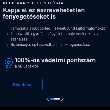
DEEP CDR™ TECHNOLÓGIA
Kapja el az észrevehetetlen
fenyegetéseket is
Támogatja a [supportedFileTypeCount] fájlformátumokat
Többszintű, egymásba ágyazott archívumok rekurzív
szanálása
Biztonságos és használható fájlok regenerálása
100%-os védelmi pontszám
a SE Labs-től
Bővebben