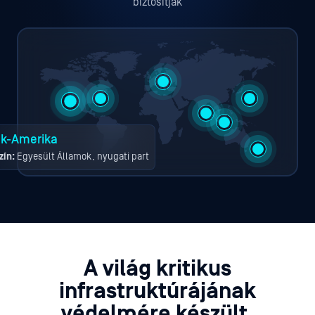
biztosítják
ak-Amerika
zín:
Egyesült Államok, nyugati part
A világ
kritikus
infrastruktúrájának
védelmére készült.