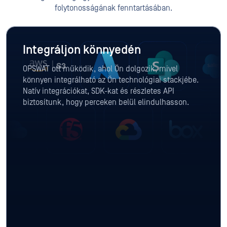
folytonosságának fenntartásában.
Integráljon könnyedén
OPSWAT ott működik, ahol Ön dolgozik, mivel
könnyen integrálható az Ön technológiai stackjébe.
Natív integrációkat, SDK-kat és részletes API
biztosítunk, hogy perceken belül elindulhasson.