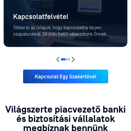
Kapcsolatfelvétel
Töltse ki az űrlapot, hogy kapcsolatba lépjen
csapatunkkal. 24 órán belül válaszolunk Önnek.
Kapcsolat Egy Szakértővel
Világszerte piacvezető banki
és biztosítási vállalatok
megbíznak bennünk