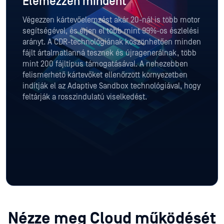
Elemezzen mindent
Végezzen kártevőelemzést akár 20-nál is több motor
segítségével, és érjen el több mint 99%-os észlelési
arányt. A CDR-technológiának köszönhetően minden
fájlt ártalmatlanná tesznek és újragenerálnak, több
mint 200 fájltípus támogatásával. A nehezebben
felismerhető kártevőket ellenőrzött környezetben
indítják el az Adaptive Sandbox technológiával, hogy
feltárják a rosszindulatú viselkedést.
Nézze meg Cloud működését