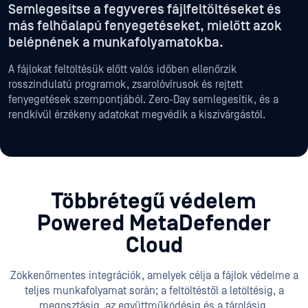
Semlegesítse a fegyveres fájlfeltöltéseket és
más felhőalapú fenyegetéseket, mielőtt azok
belépnének a munkafolyamatokba.
A fájlokat feltöltésük előtt valós időben ellenőrzik
rosszindulatú programok, zsarolóvírusok és rejtett
fenyegetések szempontjából. Zero-Day semlegesítik, és a
rendkívül érzékeny adatokat megvédik a kiszivárgástól.
Többrétegű védelem
Powered
MetaDefender
Cloud
Zökkenőmentes integrációk, amelyek célja a fájlok védelme a
teljes munkafolyamat során; a feltöltéstől a letöltésig, a
megosztásig, az együttműködésig és a tárolásig.