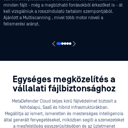
minden fájlt - még a megbízható forrásokból érkezőket is - át
kell vizsgálniuk a rosszindulatú tartalom szempontjából.
Ajánlott a Multiscanning , mivel több motor növeli a
felismerési arányt.
Egységes megközelítés a
vállalati fájlbiztonsághoz
MetaDefender Cloud teljes körű fájlvédelmet biztosít a
felhőalapú, SaaS és hibrid infrastruktúrákban.
Megállítja az ismert, ismeretlen és mesterséges intelligencia
által generált fenyegetéseket, miközben segíti a szervezeteket
a megfelelőség egyszerűsítésében és az üzletmenet