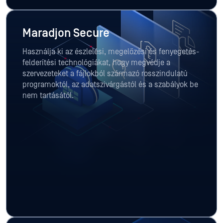
Maradjon Secure
Használja ki az észlelési, megelőzési és fenyegetés-
felderítési technológiákat, hogy megvédje a
szervezeteket a fájlokból származó rosszindulatú
programoktól, az adatszivárgástól és a szabályok be
nem tartásától.