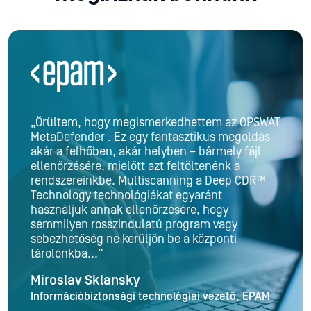
"MetaDefender Cloud gondoskodik arról, hogy a
rendszert ne veszélyeztessék rosszindulatú
programok. A rendszergazda által kapott
kártevő diagnózis szilárd alapot nyújt annak
eldöntéséhez, hogy mely fájlok futnak
rendszergazdai jogosultságokkal, mindössze
két kattintással."
Lars Sneftrup Pedersen
Vezérigazgató, FastTrack Software