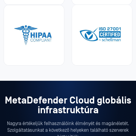
MetaDefender Cloud globális
infrastruktúra
Nagyra értékeljük felhasználóink élményét és magánéletét.
Szolgáltatásunkat a következő helyeken található szerverek