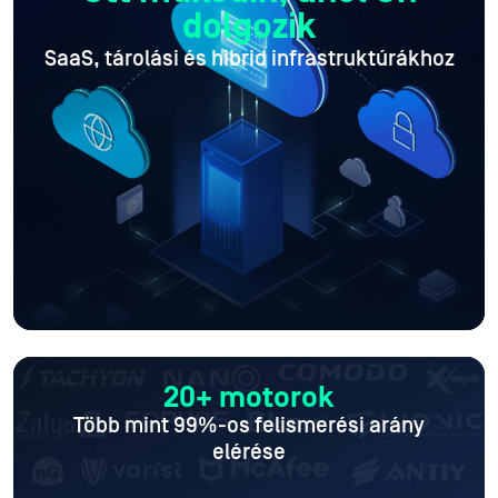
dolgozik
SaaS, tárolási és hibrid infrastruktúrákhoz
20+ motorok
Több mint 99%-os felismerési arány
elérése