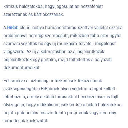
kritikus hálózatokba, hogy jogosulatlan hozzáférést
szerezzenek és kárt okozzanak.
A
HiBob
cloud-native humánerőforrás-szoftver vállalat ezzel a
problémával nemrég szembesült, miközben több ezer ügyfél
számára vezettek be egy új munkaerő-felvételi megoldást
világszerte. Az új alkalmazásban az állásjelentkezők
bejelentkeztek egy portálra, majd feltöltötték a pályázati
dokumentumaikat.
Felismerve a biztonsági intézkedések fokozásának
szükségességét, a HiBobnak olyan védelmi réteget kellett
létrehoznia, amely a külső forrásokból beérkező összes fájlt
átvizsgálja, hogy radikálisan csökkentse a belső hálózatokba
bejutó potenciális rosszindulatú programok vagy zero-day
támadások kockázatát.