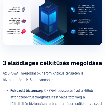
3 elsődleges célkitűzés megoldása
Az OPSWAT megoldások három kritikus területen is
biztosították a HiBob elvárásait:
Fokozott biztonság:
OPSWAT bevezetésével a HiBob
átfogózero-trustmegközelítést valósított meg a
fájlfeltöltés biztonsága terén, jelentősen csökkentve ezzel