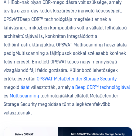
A HiBob-nak olyan CDR-megoldásra volt szüksége, amely
javítja a zero-day kódok kiszűrésére irányuló képességeit.
OPSWATDeep CDR™ technológiája megfelelt ennek a
kihívásnak, miközben kompatibilis volt a vállalat felhőalapú
architektúrájával is, konkrétan integrálódott a
felhőinfrastruktúrájukba. OPSWAT Multiscanning használata
pedigMultiscanning a fájltípusok sokkal szélesebb körének
felismerését. Emellett OPSWATképes nagy mennyiségű
vizsgálandó fájl feldolgozására. Különböző lehetőségek
értékelése után
OPSWAT MetaDefender Storage Security
megold
ását
választották, amely
a Deep CDR™ technológiával
és
Multiscanning
technológiákkal ellátott MetaDefender
Storage Security megoldása tűnt a legkézenfekvőbb
választásnak.