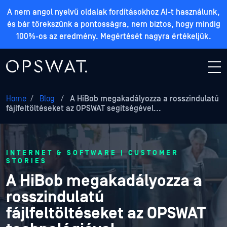
A nem angol nyelvű oldalak fordításokhoz AI-t használunk,
és bár törekszünk a pontosságra, nem biztos, hogy mindig
100%-os az eredmény. Megértését nagyra értékeljük.
Home
/
Blog
/
A HiBob megakadályozza a rosszindulatú
fájlfeltöltéseket az OPSWAT segítségével...
INTERNET & SOFTWARE | CUSTOMER
STORIES
A HiBob megakadályozza a
rosszindulatú
fájlfeltöltéseket az OPSWAT