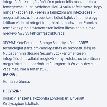
integritásának megőrzését és a potenciális rosszindulatú
fenyegetések elleni védelmet illeti. A vállalat felismerte, hogy
mindenképpen szükséges a fájlbiztonsági intézkedéseik
megerősítése, ezért a beérkező külső fájlok védelmére egy
kritikus védelmi réteget integráltak a rendszerbe. Ennek a
terméknek problémamentesen kellett illeszkednie a már
meglévő AWS S3 felhőinfrastruktúrába.
OPSWAT MetaDefender Storage Security a Deep CDR™
technológiát (tartalom-semlegesítés és rekonstruálás) és
Multiscanning Storage Security , zökkenőmentesen
integrálódott a vállalat meglévő környezetébe, és jelentősen
megerősítette a rosszindulatú programok és zero-day elleni
védelmet. Íme a történetük.
IPARÁG:
Humán erőforrás
HELYSZÍN:
Irodák világszerte, központja Londonban, Egyesült
Királyságban található