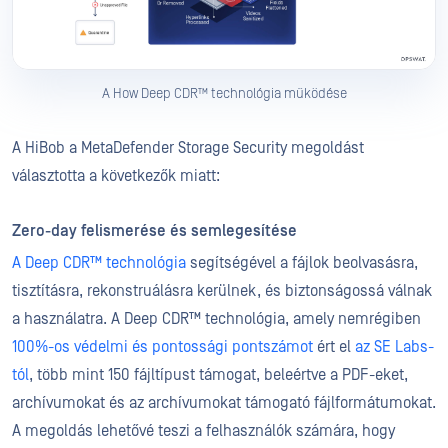
A How Deep CDR™ technológia működése
A HiBob a MetaDefender Storage Security megoldást
választotta a következők miatt:
Zero-day felismerése és semlegesítése
A Deep CDR™ technológia
segítségével a fájlok beolvasásra,
tisztításra, rekonstruálásra kerülnek, és biztonságossá válnak
a használatra. A Deep CDR™ technológia, amely nemrégiben
100%-os védelmi és pontossági pontszámot
ért el
az SE Labs-
tól
, több mint 150 fájltípust támogat, beleértve a PDF-eket,
archívumokat és az archívumokat támogató fájlformátumokat.
A megoldás lehetővé teszi a felhasználók számára, hogy