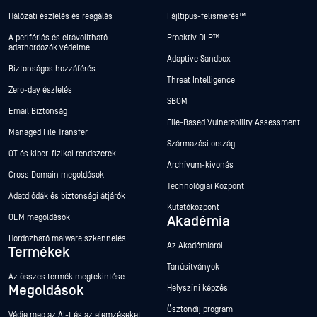
Hálózati észlelés és reagálás
Fájltípus-felismerés™
A perifériás és eltávolítható
Proaktív DLP™
adathordozók védelme
Adaptive Sandbox
Biztonságos hozzáférés
Threat Intelligence
Zero-day észlelés
SBOM
Email Biztonság
File-Based Vulnerability Assessment
Managed File Transfer
Származási ország
OT és kiber-fizikai rendszerek
Archívum-kivonás
Cross Domain megoldások
Technológiai Központ
Adatdiódák és biztonsági átjárók
Kutatóközpont
OEM megoldások
Akadémia
Hordozható malware szkennelés
Az Akadémiáról
Termékek
Tanúsítványok
Az összes termék megtekintése
Megoldások
Helyszíni képzés
Ösztöndíj program
Védje meg az AI-t és az elemzéseket