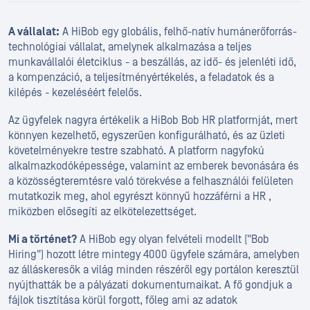
A vállalat:
A HiBob egy globális, felhő-natív humánerőforrás-
technológiai vállalat, amelynek alkalmazása a teljes
munkavállalói életciklus - a beszállás, az idő- és jelenléti idő,
a kompenzáció, a teljesítményértékelés, a feladatok és a
kilépés - kezeléséért felelős.
Az ügyfelek nagyra értékelik a HiBob Bob HR platformját, mert
könnyen kezelhető, egyszerűen konfigurálható, és az üzleti
követelményekre testre szabható. A platform nagyfokú
alkalmazkodóképessége, valamint az emberek bevonására és
a közösségteremtésre való törekvése a felhasználói felületen
mutatkozik meg, ahol egyrészt könnyű hozzáférni a HR ,
miközben elősegíti az elkötelezettséget.
Mi a történet?
A HiBob egy olyan felvételi modellt ("Bob
Hiring") hozott létre mintegy 4000 ügyfele számára, amelyben
az álláskeresők a világ minden részéről egy portálon keresztül
nyújthatták be a pályázati dokumentumaikat. A fő gondjuk a
fájlok tisztítása körül forgott, főleg ami az adatok