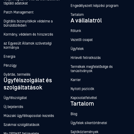
tápláló adatokat
Engedélyezett képzési program
Patch Management
Tartalom
A vállalatról
Digitális bizonyítékok védelme a
bűnüldözésben
Rólunk
Kormány, védelem és hírszerzés
Vezetői csapat
az Egyesült Államok szövetségi
kormánya
Ügyfelek
Energia
Hírlevél feliratkozás
Pénzügy
Termékek megfelelősége és
tanúsítványok
Gyártás, termelés
Ügyfélszolgálat és
Karrier
szolgáltatások
Nyitott pozíciók
Ügyfélszolgálat
Kapcsolatfelvétel
Tartalom
Új bejelentés
Blog
Műszaki ügyfélkapcsolat-kezelés
Ügyfelek sikertörténetei
Szakmai szolgáltatások
Sajtóközlemények
My OPSWAT felügyelete