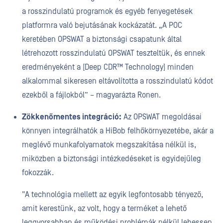
a rosszindulatú programok és egyéb fenyegetések
platformra való bejutásának kockázatát. „A POC
keretében OPSWAT a biztonsági csapatunk által
létrehozott rosszindulatú OPSWAT teszteltük, és ennek
eredményeként a [Deep CDR™ Technology] minden
alkalommal sikeresen eltávolította a rosszindulatú kódot
ezekből a fájlokból” – magyarázta Ronen.
Zökkenőmentes integráció:
Az OPSWAT megoldásai
könnyen integrálhatók a HiBob felhőkörnyezetébe, akár a
meglévő munkafolyamatok megszakítása nélkül is,
miközben a biztonsági intézkedéseket is egyidejűleg
fokozzák.
"A technológia mellett az egyik legfontosabb tényező,
amit kerestünk, az volt, hogy a terméket a lehető
leggyorsabban és működési problémák nélkül lehessen