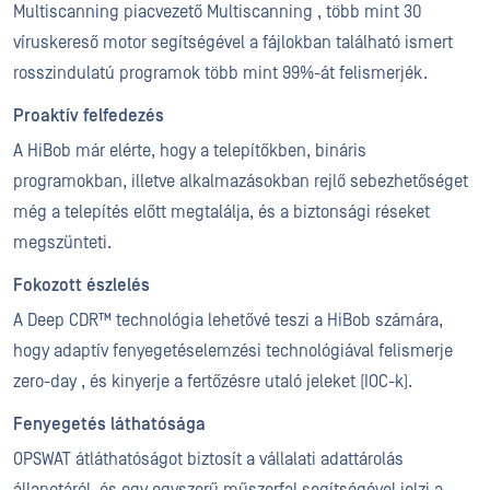
Multiscanning piacvezető Multiscanning , több mint 30
víruskereső motor segítségével a fájlokban található ismert
rosszindulatú programok több mint 99%-át felismerjék.
Proaktív felfedezés
A HiBob már elérte, hogy a telepítőkben, bináris
programokban, illetve alkalmazásokban rejlő sebezhetőséget
még a telepítés előtt megtalálja, és a biztonsági réseket
megszünteti.
Fokozott észlelés
A Deep CDR™ technológia lehetővé teszi a HiBob számára,
hogy adaptív fenyegetéselemzési technológiával felismerje
zero-day , és kinyerje a fertőzésre utaló jeleket (IOC-k).
Fenyegetés láthatósága
OPSWAT átláthatóságot biztosít a vállalati adattárolás