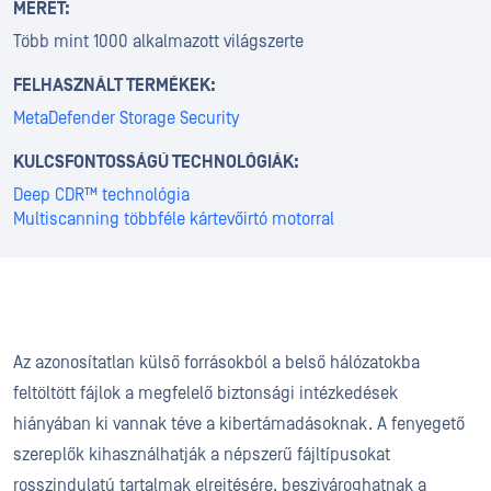
MÉRET:
Több mint 1000 alkalmazott világszerte
FELHASZNÁLT TERMÉKEK:
MetaDefender Storage Security
KULCSFONTOSSÁGÚ TECHNOLÓGIÁK:
Deep CDR™ technológia
Multiscanning többféle kártevőirtó motorral
Az azonosítatlan külső forrásokból a belső hálózatokba
feltöltött fájlok a megfelelő biztonsági intézkedések
hiányában ki vannak téve a kibertámadásoknak. A fenyegető
szereplők kihasználhatják a népszerű fájltípusokat
rosszindulatú tartalmak elrejtésére, beszivároghatnak a