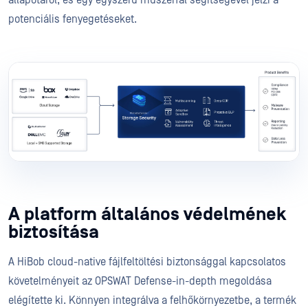
állapotáról, és egy egyszerű műszerfal segítségével jelzi a
potenciális fenyegetéseket.
A platform általános védelmének
biztosítása
A HiBob cloud-native fájlfeltöltési biztonsággal kapcsolatos
követelményeit az OPSWAT Defense-in-depth megoldása
elégítette ki. Könnyen integrálva a felhőkörnyezetbe, a termék