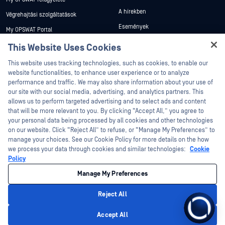
A hírekben
Végrehajtási szolgáltatások
Események
My OPSWAT Portal
Webináriumok
Műszaki dokumentáció
This Website Uses Cookies
Adatlapok
Képzések
This website uses tracking technologies, such as cookies, to enable our
Fehér könyvek
website functionalities, to enhance user experience or to analyze
Biztonsági sebezhetőségi program
performance and traffic. We may also share information about your use of
Partnerek
Ingyenes eszközök
our site with our social media, advertising, and analytics partners. This
allows us to perform targeted advertising and to select ads and content
Tanúsítvány
that will be more relevant to you. By clicking “Accept All,” you agree to
Technológiai partnerek
your personal data being processed by all cookies and other technologies
on our website. Click “Reject All” to refuse, or “Manage My Preferences” to
Channel partner program
manage your choices. See our Cookie Policy for more details on the how
we process your data through cookies and similar technologies:
Cookie
©2026 OPSWAT . Minden jog fenntartva. OPSWAT, MetaDefender, Metascan,
Policy
MetaAccess, az OPSWAT , Trust no File. Trust No Device., OPSWAT , Protecting the
World's Critical Infrastructure, Deep CDR™ Technology, InQuest, az InQuest logó,
Manage My Preferences
DFI, RetroHunt, Deep File Inspection és Join the Hunt az OPSWAT védjegyei. A
harmadik felek védjegyei a megfelelő tulajdonosok tulajdonát képezik.
Jogi
Adatvédelmi szabályzat
Cookie beállítások kezelése
Az Ön
Reject All
kaliforniai adatvédelmi döntései
Accept All