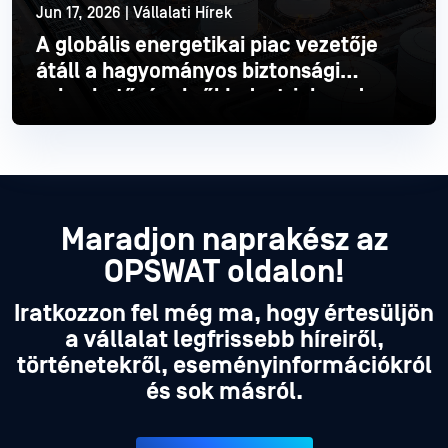
Jun 17, 2026 | Vállalati Hírek
A globális energetikai piac vezetője
átáll a hagyományos biztonsági
sebezhetőségekről Industrial modern
Industrial
Olvass tovább
Maradjon naprakész az
OPSWAT oldalon!
Iratkozzon fel még ma, hogy értesüljön
a vállalat legfrissebb híreiről,
történetekről, eseményinformációkról
és sok másról.