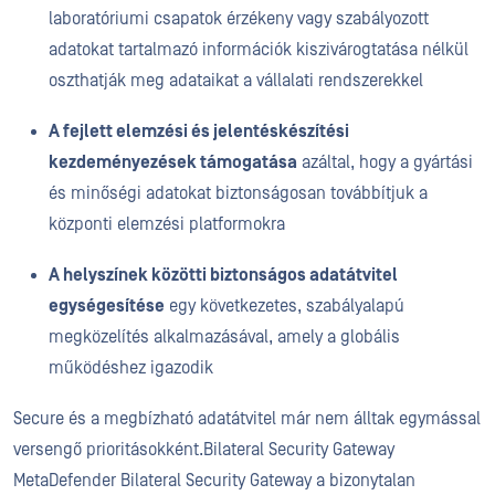
laboratóriumi csapatok érzékeny vagy szabályozott
adatokat tartalmazó információk kiszivárogtatása nélkül
oszthatják meg adataikat a vállalati rendszerekkel
A fejlett elemzési és jelentéskészítési
kezdeményezések támogatása
azáltal, hogy a gyártási
és minőségi adatokat biztonságosan továbbítjuk a
központi elemzési platformokra
A helyszínek közötti biztonságos adatátvitel
egységesítése
egy következetes, szabályalapú
megközelítés alkalmazásával, amely a globális
működéshez igazodik
Secure és a megbízható adatátvitel már nem álltak egymással
versengő prioritásokként.Bilateral Security Gateway
MetaDefender Bilateral Security Gateway a bizonytalan