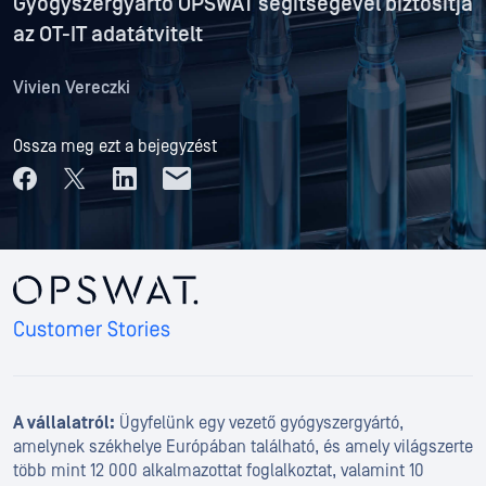
Gyógyszergyártó OPSWAT segítségével biztosítja
az OT-IT adatátvitelt
Vivien Vereczki
Ossza meg ezt a bejegyzést
A vállalatról:
Ügyfelünk egy vezető gyógyszergyártó,
amelynek székhelye Európában található, és amely világszerte
több mint 12 000 alkalmazottat foglalkoztat, valamint 10