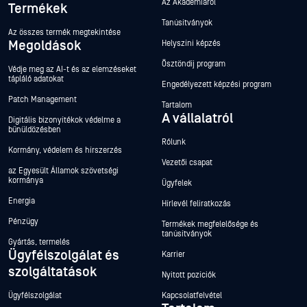
Az Akadémiáról
Termékek
Tanúsítványok
Az összes termék megtekintése
Megoldások
Helyszíni képzés
Ösztöndíj program
Védje meg az AI-t és az elemzéseket
tápláló adatokat
Engedélyezett képzési program
Patch Management
Tartalom
A vállalatról
Digitális bizonyítékok védelme a
bűnüldözésben
Rólunk
Kormány, védelem és hírszerzés
Vezetői csapat
az Egyesült Államok szövetségi
kormánya
Ügyfelek
Energia
Hírlevél feliratkozás
Pénzügy
Termékek megfelelősége és
tanúsítványok
Gyártás, termelés
Ügyfélszolgálat és
Karrier
szolgáltatások
Nyitott pozíciók
Ügyfélszolgálat
Kapcsolatfelvétel