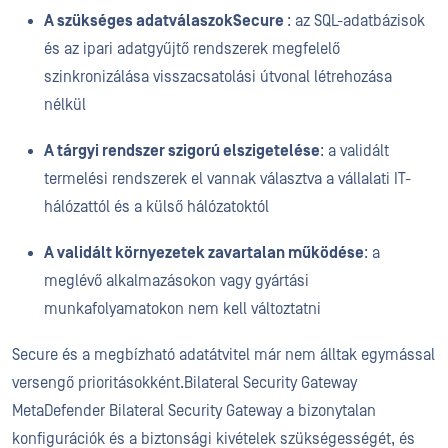
A szükséges adatválaszokSecure
: az SQL-adatbázisok
és az ipari adatgyűjtő rendszerek megfelelő
szinkronizálása visszacsatolási útvonal létrehozása
nélkül
A tárgyi rendszer szigorú elszigetelése
: a validált
termelési rendszerek el vannak választva a vállalati IT-
hálózattól és a külső hálózatoktól
A validált környezetek zavartalan működése
: a
meglévő alkalmazásokon vagy gyártási
munkafolyamatokon nem kell változtatni
Secure és a megbízható adatátvitel már nem álltak egymással
versengő prioritásokként.Bilateral Security Gateway
MetaDefender Bilateral Security Gateway a bizonytalan
konfigurációk és a biztonsági kivételek szükségességét, és