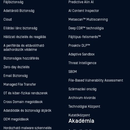
Fájlbiztonság
Predictive Alin AI
Adattároló Biztonság
AI Content Inspector
Cloud
Metascan™ Multiscanning
Ellátási lánc biztonság
Deep CDR™ technológia
Hálózati észlelés és reagálás
Fájltípus-felismerés™
A perifériás és eltávolítható
Proaktív DLP™
adathordozók védelme
Adaptive Sandbox
Biztonságos hozzáférés
Threat Intelligence
Zero-day észlelés
SBOM
Email Biztonság
File-Based Vulnerability Assessment
Managed File Transfer
Származási ország
OT és kiber-fizikai rendszerek
Archívum-kivonás
Cross Domain megoldások
Technológiai Központ
Adatdiódák és biztonsági átjárók
Kutatóközpont
OEM megoldások
Akadémia
Hordozható malware szkennelés