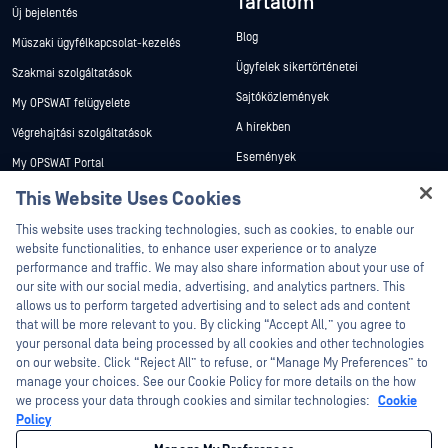
Tartalom
Új bejelentés
Blog
Műszaki ügyfélkapcsolat-kezelés
Ügyfelek sikertörténetei
Szakmai szolgáltatások
Sajtóközlemények
My OPSWAT felügyelete
A hírekben
Végrehajtási szolgáltatások
Események
My OPSWAT Portal
Webináriumok
Műszaki dokumentáció
This Website Uses Cookies
Adatlapok
Hey there!
Képzések
This website uses tracking technologies, such as cookies, to enable our
I'm Ozzy, your OPSWAT virtual assistant.
Fehér könyvek
website functionalities, to enhance user experience or to analyze
Biztonsági sebezhetőségi program
How can I help you secure what's critical
performance and traffic. We may also share information about your use of
Partnerek
Ingyenes eszközök
today?
our site with our social media, advertising, and analytics partners. This
allows us to perform targeted advertising and to select ads and content
Tanúsítvány
that will be more relevant to you. By clicking “Accept All,” you agree to
Technológiai partnerek
your personal data being processed by all cookies and other technologies
on our website. Click “Reject All” to refuse, or “Manage My Preferences” to
Channel partner program
manage your choices. See our Cookie Policy for more details on the how
we process your data through cookies and similar technologies:
Cookie
©2026 OPSWAT . Minden jog fenntartva. OPSWAT, MetaDefender, Metascan,
Policy
MetaAccess, az OPSWAT , Trust no File. Trust No Device., OPSWAT , Protecting the
World's Critical Infrastructure, Deep CDR™ Technology, InQuest, az InQuest logó,