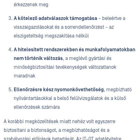
érkezzenek meg
A kötelező adatválaszok támogatása
– beleértve a
visszaigazolásokat és a sorrendellenőrzést – az
elszigeteltség megszakítása nélkül
A hitelesített rendszerekben és munkafolyamatokban
nem történik változás
, a meglévő gyártási és
minőségbiztosítási tevékenységek változatlanok
maradnak
Ellenőrzésre kész nyomonkövethetőség
, megbízható
nyilvántartásokkal a belső felülvizsgálatok és a külső
ellenőrzések számára
A korábbi megközelítések miatt nehéz volt egyszerre
biztosítani a biztonságot, a megbízhatóságot és a
szabályozási előírások betartását. Az IT–OT adatátvitelre