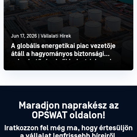
Jun 17, 2026 | Vállalati Hírek
A globális energetikai piac vezetője
átáll a hagyományos biztonsági
sebezhetőségekről Industrial modern
Industrial
Olvass tovább
Maradjon naprakész az
OPSWAT oldalon!
Iratkozzon fel még ma, hogy értesüljön
a vállalat legfrissebb híreiről,