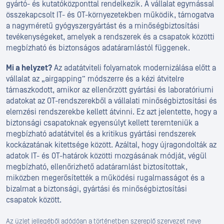
gyártó- és kutatóközponttal rendelkezik. A vállalat egymással
összekapcsolt IT- és OT-környezetekben működik, támogatva
a nagyméretű gyógyszergyártást és a minőségbiztosítási
tevékenységeket, amelyek a rendszerek és a csapatok közötti
megbízható és biztonságos adatáramlástól függenek.
Mi a helyzet?
Az adatátviteli folyamatok modernizálása előtt a
vállalat az „airgapping” módszerre és a kézi átvitelre
támaszkodott, amikor az ellenőrzött gyártási és laboratóriumi
adatokat az OT-rendszerekből a vállalati minőségbiztosítási és
elemzési rendszerekbe kellett átvinni. Ez azt jelentette, hogy a
biztonsági csapatoknak egyensúlyt kellett teremteniük a
megbízható adatátvitel és a kritikus gyártási rendszerek
kockázatának kitettsége között. Azáltal, hogy újragondolták az
adatok IT- és OT-határok közötti mozgásának módját, végül
megbízható, ellenőrizhető adatáramlást biztosítottak,
miközben megerősítették a működési rugalmasságot és a
bizalmat a biztonsági, gyártási és minőségbiztosítási
csapatok között.
Az üzlet jellegéből adódóan a történetben szereplő szervezet neve