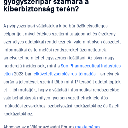
gyógyszeripar számára a
kiberbiztonság terén?
A gyógyszeripari vállalatok a kiberbűnözők elsődleges
célpontjai, mivel értékes szellemi tulajdonnal és érzékeny
személyes adatokkal rendelkeznek, valamint olyan összetett
informatikai és termelési rendszereket üzemeltetnek,
amelyeket nem lehet egyszerűen leállítani. Az olyan nagy
horderejű incidensek, mint a
Sun Pharmaceutical Industries
ellen
2023-ban
elkövetett zsarolóvírus-támadás
– amelynek
során a jelentések szerint több mint 17 terabájt adatot loptak
el –, jól mutatják, hogy a vállalati informatikai rendszerekbe
való behatolások milyen gyorsan vezethetnek jelentős
működési zavarokhoz, szabályozási kockázatokhoz és üzleti
kockázatokhoz.
Ahogyan az a Világgazdasági Fórum
mesterséges