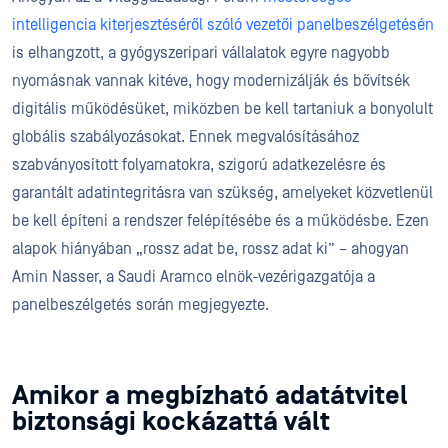
intelligencia kiterjesztéséről szóló vezetői panelbeszélgetésén
is elhangzott, a gyógyszeripari vállalatok egyre nagyobb
nyomásnak vannak kitéve, hogy modernizálják és bővítsék
digitális működésüket, miközben be kell tartaniuk a bonyolult
globális szabályozásokat. Ennek megvalósításához
szabványosított folyamatokra, szigorú adatkezelésre és
garantált adatintegritásra van szükség, amelyeket közvetlenül
be kell építeni a rendszer felépítésébe és a működésbe. Ezen
alapok hiányában „rossz adat be, rossz adat ki” – ahogyan
Amin Nasser, a Saudi Aramco elnök-vezérigazgatója a
panelbeszélgetés során megjegyezte.
Amikor a megbízható adatátvitel
biztonsági kockázattá vált