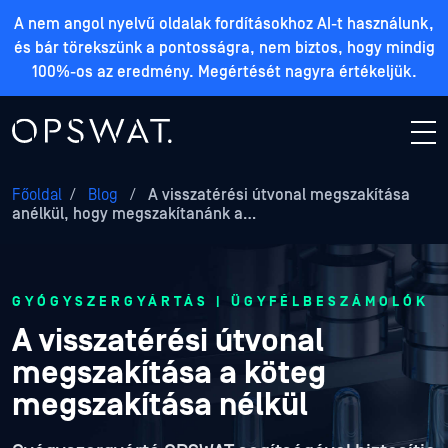
A nem angol nyelvű oldalak fordításokhoz AI-t használunk,
és bár törekszünk a pontosságra, nem biztos, hogy mindig
100%-os az eredmény. Megértését nagyra értékeljük.
Főoldal
/
Blog
/
A visszatérési útvonal megszakítása
anélkül, hogy megszakítanánk a…
GYÓGYSZERGYÁRTÁS | ÜGYFÉLBESZÁMOLÓK
A visszatérési útvonal
megszakítása a köteg
megszakítása nélkül