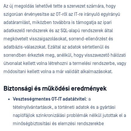
Az új megoldás lehetővé tette a szervezet számára, hogy
szigorúan érvényesítse az OT-ről az IT-re irányuló egyirányú
adatáramlást, miközben továbbra is támogatja az ipari
adatkezelő rendszerek és az SQL-alapú rendszerek által
megkövetelt visszaigazolásokat, sorrend-ellenőrzést és
adatbázis-válaszokat. Ezáltal az adatok sértetlenül és
sorrendben érkeztek meg, anélkül, hogy visszavezető hálózati
útvonalat kellett volna létrehozni a termelési rendszerbe, vagy
módosítani kellett volna a már validált alkalmazásokat.
Biztonsági és működési eredmények
Veszteségmentes OT-IT adatátvitel
: a
tételnyilvántartások, a történeti adatok és a gyártási
naplófájlok szinkronizálási problémák nélkül jutottak el a
minőségbiztosítási és elemzési rendszerekbe