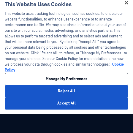
This Website Uses Cookies
Hey there!
This website uses tracking technologies, such as cookies, to enable our
I'm Ozzy, your OPSWAT virtual assistant.
website functionalities, to enhance user experience or to analyze
How can I help you secure what's critical
performance and traffic. We may also share information about your use of
today?
our site with our social media, advertising, and analytics partners. This
allows us to perform targeted advertising and to select ads and content
that will be more relevant to you. By clicking “Accept All,” you agree to
your personal data being processed by all cookies and other technologies
on our website. Click “Reject All” to refuse, or “Manage My Preferences” to
manage your choices. See our Cookie Policy for more details on the how
we process your data through cookies and similar technologies:
Cookie
Policy
Manage My Preferences
Reject All
Privacy Policy
Accept All