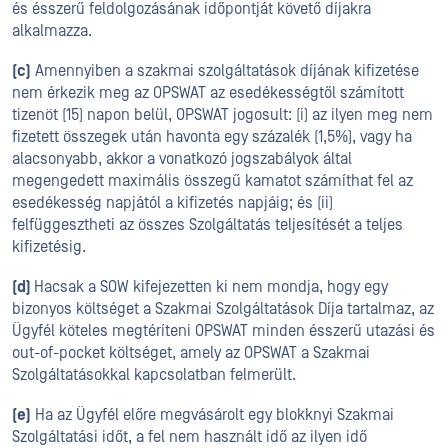
és ésszerű feldolgozásának időpontját követő díjakra
alkalmazza.
(c)
Amennyiben a szakmai szolgáltatások díjának kifizetése
nem érkezik meg az OPSWAT az esedékességtől számított
tizenöt (15) napon belül, OPSWAT jogosult: (i) az ilyen meg nem
fizetett összegek után havonta egy százalék (1,5%), vagy ha
alacsonyabb, akkor a vonatkozó jogszabályok által
megengedett maximális összegű kamatot számíthat fel az
esedékesség napjától a kifizetés napjáig; és (ii)
felfüggesztheti az összes Szolgáltatás teljesítését a teljes
kifizetésig.
(d)
Hacsak a SOW kifejezetten ki nem mondja, hogy egy
bizonyos költséget a Szakmai Szolgáltatások Díja tartalmaz, az
Ügyfél köteles megtéríteni OPSWAT minden ésszerű utazási és
out-of-pocket költséget, amely az OPSWAT a Szakmai
Szolgáltatásokkal kapcsolatban felmerült.
(e)
Ha az Ügyfél előre megvásárolt egy blokknyi Szakmai
Szolgáltatási időt, a fel nem használt idő az ilyen idő