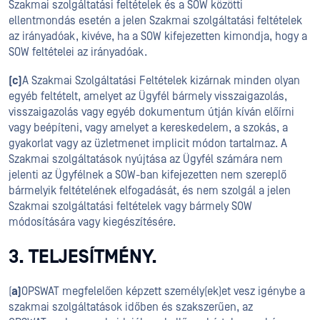
Szakmai szolgáltatási feltételek és a SOW közötti
ellentmondás esetén a jelen Szakmai szolgáltatási feltételek
az irányadóak, kivéve, ha a SOW kifejezetten kimondja, hogy a
SOW feltételei az irányadóak.
(c)
A Szakmai Szolgáltatási Feltételek kizárnak minden olyan
egyéb feltételt, amelyet az Ügyfél bármely visszaigazolás,
visszaigazolás vagy egyéb dokumentum útján kíván előírni
vagy beépíteni, vagy amelyet a kereskedelem, a szokás, a
gyakorlat vagy az üzletmenet implicit módon tartalmaz. A
Szakmai szolgáltatások nyújtása az Ügyfél számára nem
jelenti az Ügyfélnek a SOW-ban kifejezetten nem szereplő
bármelyik feltételének elfogadását, és nem szolgál a jelen
Szakmai szolgáltatási feltételek vagy bármely SOW
módosítására vagy kiegészítésére.
3. TELJESÍTMÉNY.
(
a)
OPSWAT megfelelően képzett személy(ek)et vesz igénybe a
szakmai szolgáltatások időben és szakszerűen, az