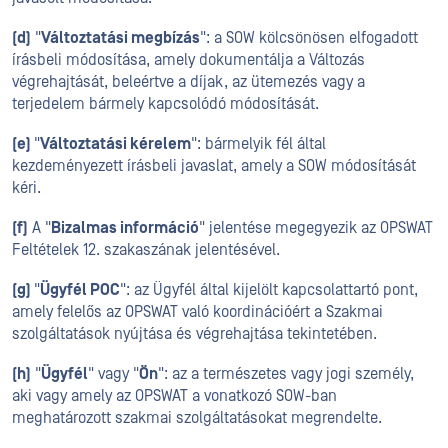
(d)
"
Változtatási megbízás
": a SOW kölcsönösen elfogadott
írásbeli módosítása, amely dokumentálja a Változás
végrehajtását, beleértve a díjak, az ütemezés vagy a
terjedelem bármely kapcsolódó módosítását.
(e)
"
Változtatási kérelem
": bármelyik fél által
kezdeményezett írásbeli javaslat, amely a SOW módosítását
kéri.
(f)
A "
Bizalmas információ
" jelentése megegyezik az OPSWAT
Feltételek 12. szakaszának jelentésével.
(g)
"
Ügyfél POC
": az Ügyfél által kijelölt kapcsolattartó pont,
amely felelős az OPSWAT való koordinációért a Szakmai
szolgáltatások nyújtása és végrehajtása tekintetében.
(h)
"
Ügyfél
" vagy "
Ön
": az a természetes vagy jogi személy,
aki vagy amely az OPSWAT a vonatkozó SOW-ban
meghatározott szakmai szolgáltatásokat megrendelte.