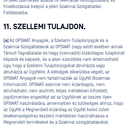
OPSWATSzemélyes adatok OPSWATáltali feldolgozására, és
hivatkozással beépül a jelen Szakmai Szolgáltatási
Feltételekbe.
11. SZELLEMI TULAJDON.
(a)
Az OPSWAT Anyagok, a Szellemi Tulajdonjogok és a
Szakmai Szolgáltatások az OPSWAT (vagy adott esetben annak
Társult Tagvállalatai és/vagy licencadói) kizárólagos tulajdonát
képezik és képezik, és a jelen szerződés nem értelmezhető
úgy, hogy a Szellemi Tulajdonjogokat átruházza vagy
átruházza az Ügyfélre. A kétségek elkerülése végett, az
OPSWAT Anyagok nem tartalmazzák az Ügyfél Bizalmas
Információit. OPSWAT ezennel nem kizárólagos, nem
átruházható, nem alulírott, teljes mértékben kifizetett,
jogdíjmentes engedélyt ad az Ügyfélnek az összes ilyen
OPSWAT használatára, amennyiben ez szükséges ahhoz, hogy
az Ügyfél a Megrendelő kizárólag az Ügyfél belső üzleti
tevékenységeihez ésszerű mértékben használhassa a
Megrendelt termékeket és a Szakmai szolgáltatásokat.