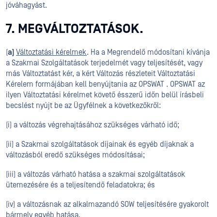
jóváhagyást.
7. MEGVÁLTOZTATÁSOK.
(
a)
Változtatási kérelmek
. Ha a Megrendelő módosítani kívánja
a Szakmai Szolgáltatások terjedelmét vagy teljesítését, vagy
más Változtatást kér, a kért Változás részleteit Változtatási
Kérelem formájában kell benyújtania az OPSWAT . OPSWAT az
ilyen Változtatási kérelmet követő ésszerű időn belül írásbeli
becslést nyújt be az Ügyfélnek a következőkről:
(i) a változás végrehajtásához szükséges várható idő;
(ii) a Szakmai szolgáltatások díjainak és egyéb díjaknak a
változásból eredő szükséges módosításai;
(iii) a változás várható hatása a szakmai szolgáltatások
ütemezésére és a teljesítendő feladatokra; és
(iv) a változásnak az alkalmazandó SOW teljesítésére gyakorolt
bármely egyéb hatása.