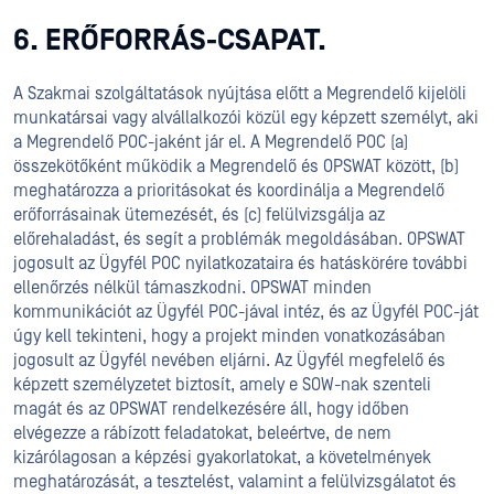
6. ERŐFORRÁS-CSAPAT.
A Szakmai szolgáltatások nyújtása előtt a Megrendelő kijelöli
munkatársai vagy alvállalkozói közül egy képzett személyt, aki
a Megrendelő POC-jaként jár el. A Megrendelő POC (a)
összekötőként működik a Megrendelő és OPSWAT között, (b)
meghatározza a prioritásokat és koordinálja a Megrendelő
erőforrásainak ütemezését, és (c) felülvizsgálja az
előrehaladást, és segít a problémák megoldásában. OPSWAT
jogosult az Ügyfél POC nyilatkozataira és hatáskörére további
ellenőrzés nélkül támaszkodni. OPSWAT minden
kommunikációt az Ügyfél POC-jával intéz, és az Ügyfél POC-ját
úgy kell tekinteni, hogy a projekt minden vonatkozásában
jogosult az Ügyfél nevében eljárni. Az Ügyfél megfelelő és
képzett személyzetet biztosít, amely e SOW-nak szenteli
magát és az OPSWAT rendelkezésére áll, hogy időben
elvégezze a rábízott feladatokat, beleértve, de nem
kizárólagosan a képzési gyakorlatokat, a követelmények
meghatározását, a tesztelést, valamint a felülvizsgálatot és