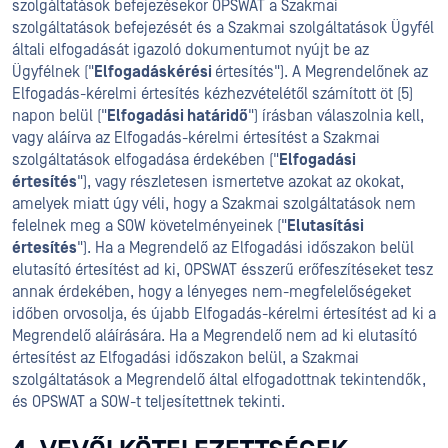
szolgáltatások befejezésekor OPSWAT a Szakmai
szolgáltatások befejezését és a Szakmai szolgáltatások Ügyfél
általi elfogadását igazoló dokumentumot nyújt be az
Ügyfélnek ("
Elfogadáskérési
értesítés"). A Megrendelőnek az
Elfogadás-kérelmi értesítés kézhezvételétől számított öt (5)
napon belül ("
Elfogadási határidő
") írásban válaszolnia kell,
vagy aláírva az Elfogadás-kérelmi értesítést a Szakmai
szolgáltatások elfogadása érdekében ("
Elfogadási
értesítés
"), vagy részletesen ismertetve azokat az okokat,
amelyek miatt úgy véli, hogy a Szakmai szolgáltatások nem
felelnek meg a SOW követelményeinek ("
Elutasítási
értesítés
"). Ha a Megrendelő az Elfogadási időszakon belül
elutasító értesítést ad ki, OPSWAT ésszerű erőfeszítéseket tesz
annak érdekében, hogy a lényeges nem-megfelelőségeket
időben orvosolja, és újabb Elfogadás-kérelmi értesítést ad ki a
Megrendelő aláírására. Ha a Megrendelő nem ad ki elutasító
értesítést az Elfogadási időszakon belül, a Szakmai
szolgáltatások a Megrendelő által elfogadottnak tekintendők,
és OPSWAT a SOW-t teljesítettnek tekinti.