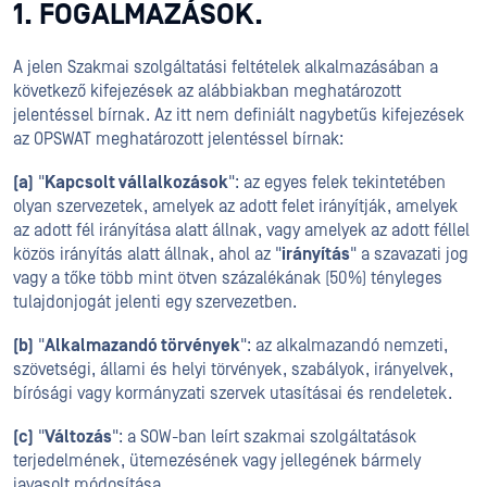
1. FOGALMAZÁSOK.
A jelen Szakmai szolgáltatási feltételek alkalmazásában a
következő kifejezések az alábbiakban meghatározott
jelentéssel bírnak. Az itt nem definiált nagybetűs kifejezések
az OPSWAT meghatározott jelentéssel bírnak:
(a)
"
Kapcsolt vállalkozások
": az egyes felek tekintetében
olyan szervezetek, amelyek az adott felet irányítják, amelyek
az adott fél irányítása alatt állnak, vagy amelyek az adott féllel
közös irányítás alatt állnak, ahol az "
irányítás
" a szavazati jog
vagy a tőke több mint ötven százalékának (50%) tényleges
tulajdonjogát jelenti egy szervezetben.
(b)
"
Alkalmazandó törvények
": az alkalmazandó nemzeti,
szövetségi, állami és helyi törvények, szabályok, irányelvek,
bírósági vagy kormányzati szervek utasításai és rendeletek.
(c)
"
Változás
": a SOW-ban leírt szakmai szolgáltatások
terjedelmének, ütemezésének vagy jellegének bármely
javasolt módosítása.