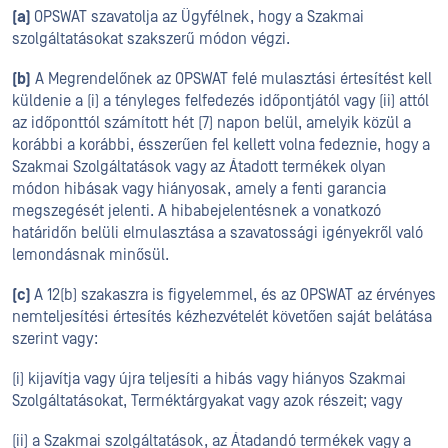
(a)
OPSWAT szavatolja az Ügyfélnek, hogy a Szakmai
szolgáltatásokat szakszerű módon végzi.
(b)
A Megrendelőnek az OPSWAT felé mulasztási értesítést kell
küldenie a (i) a tényleges felfedezés időpontjától vagy (ii) attól
az időponttól számított hét (7) napon belül, amelyik közül a
korábbi a korábbi, ésszerűen fel kellett volna fedeznie, hogy a
Szakmai Szolgáltatások vagy az Átadott termékek olyan
módon hibásak vagy hiányosak, amely a fenti garancia
megszegését jelenti. A hibabejelentésnek a vonatkozó
határidőn belüli elmulasztása a szavatossági igényekről való
lemondásnak minősül.
(c)
A 12(b) szakaszra is figyelemmel, és az OPSWAT az érvényes
nemteljesítési értesítés kézhezvételét követően saját belátása
szerint vagy:
(i) kijavítja vagy újra teljesíti a hibás vagy hiányos Szakmai
Szolgáltatásokat, Terméktárgyakat vagy azok részeit; vagy
(ii) a Szakmai szolgáltatások, az Átadandó termékek vagy a