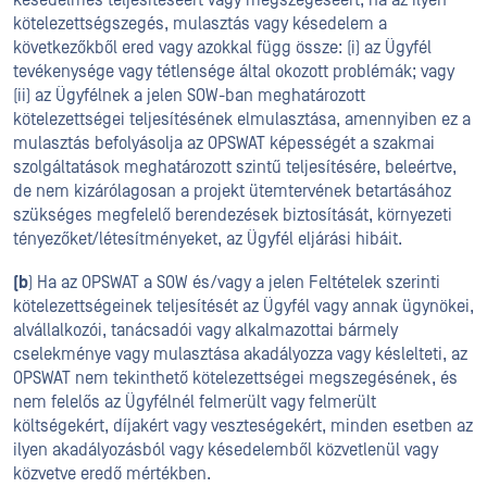
késedelmes teljesítéséért vagy megszegéséért, ha az ilyen
kötelezettségszegés, mulasztás vagy késedelem a
következőkből ered vagy azokkal függ össze: (i) az Ügyfél
tevékenysége vagy tétlensége által okozott problémák; vagy
(ii) az Ügyfélnek a jelen SOW-ban meghatározott
kötelezettségei teljesítésének elmulasztása, amennyiben ez a
mulasztás befolyásolja az OPSWAT képességét a szakmai
szolgáltatások meghatározott szintű teljesítésére, beleértve,
de nem kizárólagosan a projekt ütemtervének betartásához
szükséges megfelelő berendezések biztosítását, környezeti
tényezőket/létesítményeket, az Ügyfél eljárási hibáit.
(b
) Ha az OPSWAT a SOW és/vagy a jelen Feltételek szerinti
kötelezettségeinek teljesítését az Ügyfél vagy annak ügynökei,
alvállalkozói, tanácsadói vagy alkalmazottai bármely
cselekménye vagy mulasztása akadályozza vagy késlelteti, az
OPSWAT nem tekinthető kötelezettségei megszegésének, és
nem felelős az Ügyfélnél felmerült vagy felmerült
költségekért, díjakért vagy veszteségekért, minden esetben az
ilyen akadályozásból vagy késedelemből közvetlenül vagy
közvetve eredő mértékben.