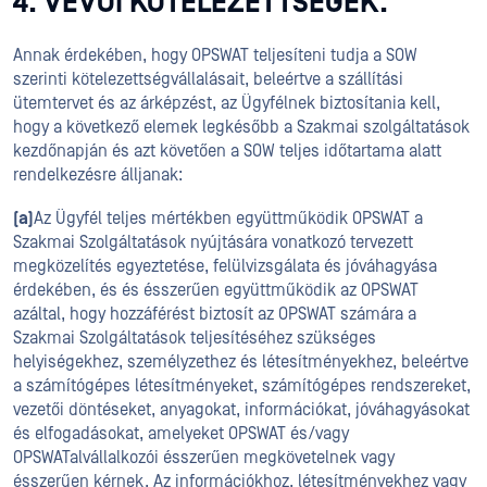
4. VEVŐI KÖTELEZETTSÉGEK.
Annak érdekében, hogy OPSWAT teljesíteni tudja a SOW
szerinti kötelezettségvállalásait, beleértve a szállítási
ütemtervet és az árképzést, az Ügyfélnek biztosítania kell,
hogy a következő elemek legkésőbb a Szakmai szolgáltatások
kezdőnapján és azt követően a SOW teljes időtartama alatt
rendelkezésre álljanak:
(a)
Az Ügyfél teljes mértékben együttműködik OPSWAT a
Szakmai Szolgáltatások nyújtására vonatkozó tervezett
megközelítés egyeztetése, felülvizsgálata és jóváhagyása
érdekében, és és ésszerűen együttműködik az OPSWAT
azáltal, hogy hozzáférést biztosít az OPSWAT számára a
Szakmai Szolgáltatások teljesítéséhez szükséges
helyiségekhez, személyzethez és létesítményekhez, beleértve
a számítógépes létesítményeket, számítógépes rendszereket,
vezetői döntéseket, anyagokat, információkat, jóváhagyásokat
és elfogadásokat, amelyeket OPSWAT és/vagy
OPSWATalvállalkozói ésszerűen megkövetelnek vagy
ésszerűen kérnek. Az információkhoz, létesítményekhez vagy