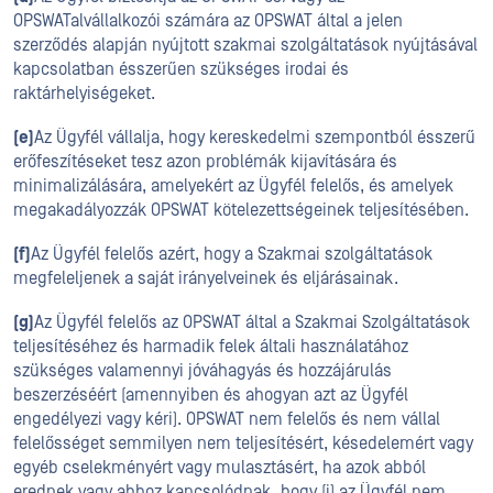
OPSWATalvállalkozói számára az OPSWAT által a jelen
szerződés alapján nyújtott szakmai szolgáltatások nyújtásával
kapcsolatban ésszerűen szükséges irodai és
raktárhelyiségeket.
(e)
Az Ügyfél vállalja, hogy kereskedelmi szempontból ésszerű
erőfeszítéseket tesz azon problémák kijavítására és
minimalizálására, amelyekért az Ügyfél felelős, és amelyek
megakadályozzák OPSWAT kötelezettségeinek teljesítésében.
(f)
Az Ügyfél felelős azért, hogy a Szakmai szolgáltatások
megfeleljenek a saját irányelveinek és eljárásainak.
(g)
Az Ügyfél felelős az OPSWAT által a Szakmai Szolgáltatások
teljesítéséhez és harmadik felek általi használatához
szükséges valamennyi jóváhagyás és hozzájárulás
beszerzéséért (amennyiben és ahogyan azt az Ügyfél
engedélyezi vagy kéri). OPSWAT nem felelős és nem vállal
felelősséget semmilyen nem teljesítésért, késedelemért vagy
egyéb cselekményért vagy mulasztásért, ha azok abból
erednek vagy ahhoz kapcsolódnak, hogy (i) az Ügyfél nem