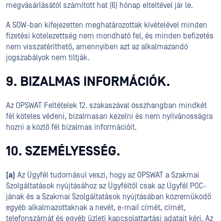
megvásárlásától számított hat (6) hónap elteltével jár le.
A SOW-ban kifejezetten meghatározottak kivételével minden
fizetési kötelezettség nem mondható fel, és minden befizetés
nem visszatéríthető, amennyiben azt az alkalmazandó
jogszabályok nem tiltják.
9. BIZALMAS INFORMÁCIÓK.
Az OPSWAT Feltételek 12. szakaszával összhangban mindkét
fél köteles védeni, bizalmasan kezelni és nem nyilvánosságra
hozni a közlő fél bizalmas információit.
10. SZEMÉLYESSÉG.
(a)
Az Ügyfél tudomásul veszi, hogy az OPSWAT a Szakmai
Szolgáltatások nyújtásához az Ügyféltől csak az Ügyfél POC-
jának és a Szakmai Szolgáltatások nyújtásában közreműködő
egyéb alkalmazottaknak a nevét, e-mail címét, címét,
telefonszámát és egyéb üzleti kapcsolattartási adatait kéri. Az