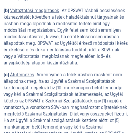
(b)
Változtatási megbízások
. Az OPSWATírásbeli becslésének
kézhezvételét követően a felek haladéktalanul tárgyalnak és
írásban megállapodnak a módosítás feltételeiről egy
módosítási megbízásban. Egyik felet sem köti semmilyen
módosítási utasítás, kivéve, ha erről kölcsönösen írásban
állapodtak meg. OPSWAT az Ügyféltől érkező módosítási kérés
értékelésére és dokumentálására fordított időt a SOW-nak
vagy a Változtatási megbízásnak megfelelően idő- és
anyagköltség alapon kiszámlázhatja.
(c)
Átütemezés
. Amennyiben a felek írásban másként nem
állapodnak meg, ha az Ügyfél a Szakmai Szolgáltatások
kezdőnapját megelőző tíz (10) munkanapon belül lemondja
vagy kéri a Szakmai Szolgáltatások átütemezését, az Ügyfél
köteles az OPSWAT a Szakmai Szolgáltatások egy (1) napjára
vonatkozó, a vonatkozó SOW-ban meghatározott díjtételeknek
megfelelő Szakmai Szolgáltatási Díjat vagy összegeket fizetni.
Ha az Ügyfél a Szakmai szolgáltatások kezdete előtti öt (5)
munkanapon belül lemondja vagy kéri a Szakmai