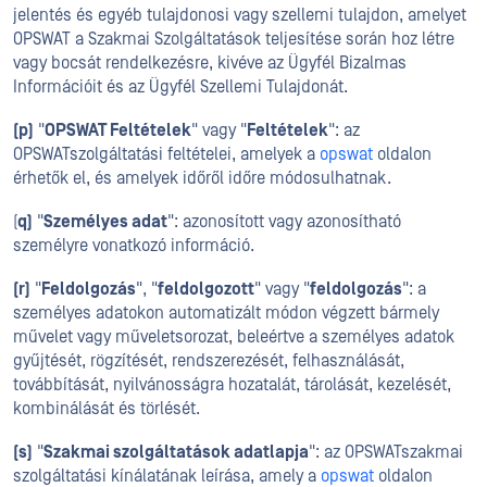
jelentés és egyéb tulajdonosi vagy szellemi tulajdon, amelyet
OPSWAT a Szakmai Szolgáltatások teljesítése során hoz létre
vagy bocsát rendelkezésre, kivéve az Ügyfél Bizalmas
Információit és az Ügyfél Szellemi Tulajdonát.
(p)
"
OPSWAT Feltételek
" vagy "
Feltételek
": az
OPSWATszolgáltatási feltételei, amelyek a
opswat
oldalon
érhetők el, és amelyek időről időre módosulhatnak.
(
q)
"
Személyes adat
": azonosított vagy azonosítható
személyre vonatkozó információ.
(r)
"
Feldolgozás
", "
feldolgozott
" vagy "
feldolgozás
": a
személyes adatokon automatizált módon végzett bármely
művelet vagy műveletsorozat, beleértve a személyes adatok
gyűjtését, rögzítését, rendszerezését, felhasználását,
továbbítását, nyilvánosságra hozatalát, tárolását, kezelését,
kombinálását és törlését.
(s)
"
Szakmai szolgáltatások adatlapja
": az OPSWATszakmai
szolgáltatási kínálatának leírása, amely a
opswat
oldalon