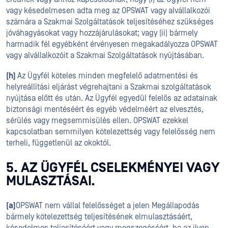
vagy késedelmesen adta meg az OPSWAT vagy alvállalkozói
számára a Szakmai Szolgáltatások teljesítéséhez szükséges
jóváhagyásokat vagy hozzájárulásokat; vagy (ii) bármely
harmadik fél egyébként érvényesen megakadályozza OPSWAT
vagy alvállalkozóit a Szakmai Szolgáltatások nyújtásában.
(h)
Az Ügyfél köteles minden megfelelő adatmentési és
helyreállítási eljárást végrehajtani a Szakmai szolgáltatások
nyújtása előtt és után. Az Ügyfél egyedül felelős az adatainak
biztonsági mentéséért és egyéb védelméért az elvesztés,
sérülés vagy megsemmisülés ellen. OPSWAT ezekkel
kapcsolatban semmilyen kötelezettség vagy felelősség nem
terheli, függetlenül az okoktól.
5. AZ ÜGYFÉL CSELEKMÉNYEI VAGY
MULASZTÁSAI.
(a)
OPSWAT nem vállal felelősséget a jelen Megállapodás
bármely kötelezettség teljesítésének elmulasztásáért,