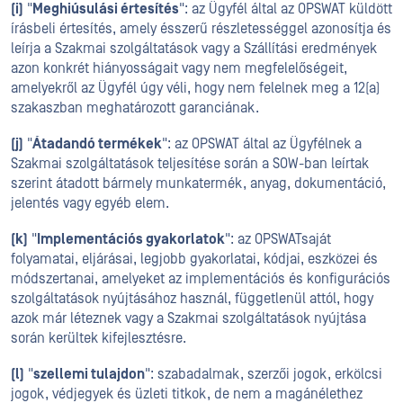
(i)
"
Meghiúsulási értesítés
": az Ügyfél által az OPSWAT küldött
írásbeli értesítés, amely ésszerű részletességgel azonosítja és
leírja a Szakmai szolgáltatások vagy a Szállítási eredmények
azon konkrét hiányosságait vagy nem megfelelőségeit,
amelyekről az Ügyfél úgy véli, hogy nem felelnek meg a 12(a)
szakaszban meghatározott garanciának.
(j)
"
Átadandó termékek
": az OPSWAT által az Ügyfélnek a
Szakmai szolgáltatások teljesítése során a SOW-ban leírtak
szerint átadott bármely munkatermék, anyag, dokumentáció,
jelentés vagy egyéb elem.
(k)
"
Implementációs gyakorlatok
": az OPSWATsaját
folyamatai, eljárásai, legjobb gyakorlatai, kódjai, eszközei és
módszertanai, amelyeket az implementációs és konfigurációs
szolgáltatások nyújtásához használ, függetlenül attól, hogy
azok már léteznek vagy a Szakmai szolgáltatások nyújtása
során kerültek kifejlesztésre.
(l)
"
szellemi tulajdon
": szabadalmak, szerzői jogok, erkölcsi
jogok, védjegyek és üzleti titkok, de nem a magánélethez