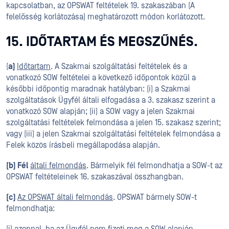
kapcsolatban, az OPSWAT feltételek 19. szakaszában (A
felelősség korlátozása) meghatározott módon korlátozott.
15. IDŐTARTAM ÉS MEGSZŰNÉS.
(
a)
Időtartam
. A Szakmai szolgáltatási feltételek és a
vonatkozó SOW feltételei a következő időpontok közül a
későbbi időpontig maradnak hatályban: (i) a Szakmai
szolgáltatások Ügyfél általi elfogadása a 3. szakasz szerint a
vonatkozó SOW alapján; (ii) a SOW vagy a jelen Szakmai
szolgáltatási feltételek felmondása a jelen 15. szakasz szerint;
vagy (iii) a jelen Szakmai szolgáltatási feltételek felmondása a
Felek közös írásbeli megállapodása alapján.
(b) Fél
általi felmondás
. Bármelyik fél felmondhatja a SOW-t az
OPSWAT feltételeinek 16. szakaszával összhangban.
(c)
Az OPSWAT általi felmondás
. OPSWAT bármely SOW-t
felmondhatja: