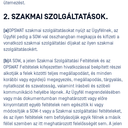
ütemezést.
2. SZAKMAI SZOLGÁLTATÁSOK.
(a)
OPSWAT szakmai szolgáltatásokat nyújt az Ügyfélnek, az
Ügyfél pedig a SOW-val összhangban megkapja és kifizeti a
vonatkozó szakmai szolgáltatási díjakat az ilyen szakmai
szolgáltatásokért.
(b)
A SOW, a jelen Szakmai Szolgáltatási Feltételek és az
OPSWAT Feltételek kifejezetten hivatkozással beépített részei
alkotják a felek közötti teljes megállapodást, és minden
korábbi vagy egyidejű megegyezés, megállapodás, tárgyalás,
nyilatkozat és szavatosság, valamint írásbeli és szóbeli
kommunikáció helyébe lépnek. Az Ügyfél megrendelésében
vagy más dokumentumban meghatározott vagy előre
kinyomtatott egyéb feltételek nem egészítik ki vagy
módosítják a SOW-t vagy a Szakmai szolgáltatási feltételeket,
és az ilyen feltételek nem befolyásolják egyik félnek a másik
féllel szemben az itt meghatározott felelősségét sem. A jelen