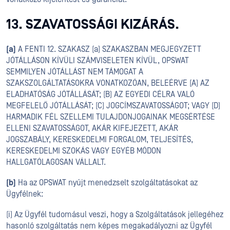
13. SZAVATOSSÁGI KIZÁRÁS.
(a)
A FENTI 12. SZAKASZ (a) SZAKASZBAN MEGJEGYZETT
JÓTÁLLÁSON KÍVÜLI SZÁMVISELETEN KÍVÜL, OPSWAT
SEMMILYEN JÓTÁLLÁST NEM TÁMOGAT A
SZAKSZOLGÁLTATÁSOKRA VONATKOZÓAN, BELEÉRVE (A) AZ
ELADHATÓSÁG JÓTÁLLÁSÁT; (B) AZ EGYEDI CÉLRA VALÓ
MEGFELELŐ JÓTÁLLÁSÁT; (C) JOGCÍMSZAVATOSSÁGOT; VAGY (D)
HARMADIK FÉL SZELLEMI TULAJDONJOGAINAK MEGSÉRTÉSE
ELLENI SZAVATOSSÁGOT, AKÁR KIFEJEZETT, AKÁR
JOGSZABÁLY, KERESKEDELMI FORGALOM, TELJESÍTÉS,
KERESKEDELMI SZOKÁS VAGY EGYÉB MÓDON
HALLGATÓLAGOSAN VÁLLALT.
(b)
Ha az OPSWAT nyújt menedzselt szolgáltatásokat az
Ügyfélnek:
(i) Az Ügyfél tudomásul veszi, hogy a Szolgáltatások jellegéhez
hasonló szolgáltatás nem képes megakadályozni az Ügyfél