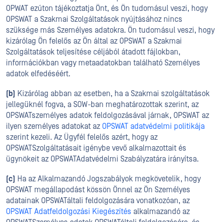
OPWAT ezúton tájékoztatja Önt, és Ön tudomásul veszi, hogy
OPSWAT a Szakmai Szolgáltatások nyújtásához nincs
szüksége más Személyes adatokra. Ön tudomásul veszi, hogy
kizárólag Ön felelős az Ön által az OPSWAT a Szakmai
Szolgáltatások teljesítése céljából átadott fájlokban,
információkban vagy metaadatokban található Személyes
adatok elfedéséért.
(b)
Kizárólag abban az esetben, ha a Szakmai szolgáltatások
jellegüknél fogva, a SOW-ban meghatározottak szerint, az
OPSWATszemélyes adatok feldolgozásával járnak, OPSWAT az
ilyen személyes adatokat az
OPSWAT adatvédelmi politikája
szerint kezeli. Az Ügyfél felelős azért, hogy az
OPSWATSzolgáltatásait igénybe vevő alkalmazottait és
ügynökeit az OPSWATAdatvédelmi Szabályzatára irányítsa.
(c)
Ha az Alkalmazandó Jogszabályok megkövetelik, hogy
OPSWAT megállapodást kössön Önnel az Ön Személyes
adatainak OPSWATáltali feldolgozására vonatkozóan, az
OPSWAT Adatfeldolgozási Kiegészítés
alkalmazandó az