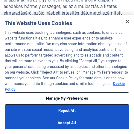
(i) azonnal, ha az Ügyfél nem fizeti meg a SOW alapján
esedékes bármely összeget, és ez a mulasztás a fizetés
elmaradásáról szóló írásbeli értesítés dátumától számított
húsz (20) napig tart; vagy
This Website Uses Cookies
Hey there!
(ii) harminc (30) napos írásbeli értesítéssel, ha az Ügyfél vagy
This website uses tracking technologies, such as cookies, to enable our
az Ügyfél POC harminc (30) egymást követő napon keresztül
I'm Ozzy, your OPSWAT virtual assistant.
website functionalities, to enhance user experience or to analyze
How can I help you secure what's critical
performance and traffic. We may also share information about your use of
nem vesz részt aktívan a munkaterület meghatározásában,
today?
our site with our social media, advertising, and analytics partners. This
nem nyújtja a szükséges előzetes információkat, vagy más
allows us to perform targeted advertising and to select ads and content
módon nem biztosítja az OPSWAT számára a Szakmai
that will be more relevant to you. By clicking “Accept All,” you agree to
szolgáltatások teljesítéséhez szükséges együttműködést,
your personal data being processed by all cookies and other technologies
annak ellenére, hogy OPSWAT ésszerű módon megpróbálja
on our website. Click “Reject All” to refuse, or “Manage My Preferences” to
elérni az Ügyfelet, vagy más módon elősegíti a haladást.
manage your choices. See our Cookie Policy for more details on the how
we process your data through cookies and similar technologies:
Cookie
(iii) ha OPSWAT jóhiszeműen úgy véli, hogy az Ügyfél
Policy
megsértette a Szakmai Szolgáltatási Feltételeket vagy az
Manage My Preferences
Alkalmazandó jogszabályokat, és az ilyen jogsértés az OPSWAT
értesítését követő harminc (30) napon belül ésszerűen nem
Reject All
orvosolható.
Privacy Policy
Accept All
16. EGYÉB.