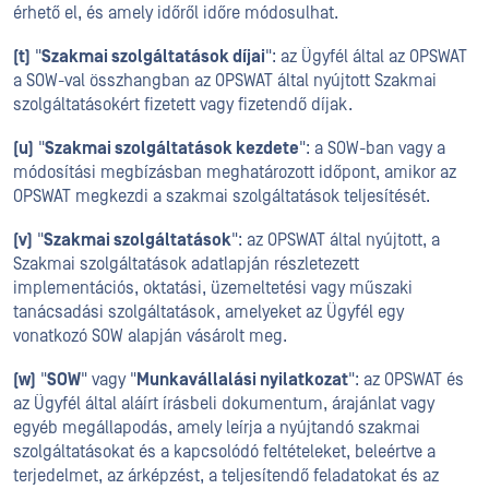
érhető el, és amely időről időre módosulhat.
(t)
"
Szakmai szolgáltatások díjai
": az Ügyfél által az OPSWAT
a SOW-val összhangban az OPSWAT által nyújtott Szakmai
szolgáltatásokért fizetett vagy fizetendő díjak.
(u)
"
Szakmai szolgáltatások kezdete
": a SOW-ban vagy a
módosítási megbízásban meghatározott időpont, amikor az
OPSWAT megkezdi a szakmai szolgáltatások teljesítését.
(v)
"
Szakmai szolgáltatások
": az OPSWAT által nyújtott, a
Szakmai szolgáltatások adatlapján részletezett
implementációs, oktatási, üzemeltetési vagy műszaki
tanácsadási szolgáltatások, amelyeket az Ügyfél egy
vonatkozó SOW alapján vásárolt meg.
(w)
"
SOW
" vagy "
Munkavállalási nyilatkozat
": az OPSWAT és
az Ügyfél által aláírt írásbeli dokumentum, árajánlat vagy
egyéb megállapodás, amely leírja a nyújtandó szakmai
szolgáltatásokat és a kapcsolódó feltételeket, beleértve a
terjedelmet, az árképzést, a teljesítendő feladatokat és az