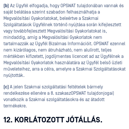
(b)
Az Ügyfél elfogadja, hogy OPSWAT tulajdonában vannak és
saját belátása szerint szabadon felhasználhatja a
Megvalósítási Gyakorlatokat, beleértve a Szakmai
Szolgáltatások Ügyfélnek történő nyújtása során kifejlesztett
vagy továbbfejlesztett Megvalósítási Gyakorlatokat is,
mindaddig, amíg a Megvalósítási Gyakorlatok nem
tartalmazzák az Ügyfél Bizalmas Információit. OPSWAT ezennel
nem kizárólagos, nem átruházható, nem alulírott, teljes
mértékben kifizetett, jogdíjmentes licencet ad az Ügyfélnek a
Megvalósítási Gyakorlatok használatára az Ügyfél belső üzleti
műveleteihez, arra a célra, amelyre a Szakmai Szolgáltatásokat
nyújtották.
(c)
A jelen Szakmai szolgáltatási feltételek bármely
rendelkezése ellenére a 8. szakaszOPSWAT tulajdonjogai)
vonatkozik a Szakmai szolgáltatásokra és az átadott
termékekre.
12. KORLÁTOZOTT JÓTÁLLÁS.