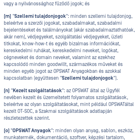
vagy a nyilvánossághoz fűződő jogok; és
(m)
"
Szellemi tulajdonjogok
": minden szellemi tulajdonjog,
beleértve a szerzői jogokat, szabadalmakat, szabadalmi
bejelentéseket és találmányokat (akár szabadalmaztathatóak,
akár nem), védjegyeket, szolgáltatási védjegyeket, üzleti
titkokat, know-how-t és egyéb bizalmas információkat,
kereskedelmi ruhákat, kereskedelmi neveket, logókat,
cégneveket és domain neveket, valamint az ezekhez
kapcsolódó minden goodwillt, származékos műveket és
minden egyéb jogot az OPSWAT Anyagokban és azokkal
kapcsolatban (együttesen "
Szellemi tulajdonjogok
").
(n)
"
Kezelt szolgáltatások
": az OPSWAT által az Ügyfél
nevében kezelt és üzemeltetett folyamatos szolgáltatások,
beleértve az olyan szolgáltatásokat, mint például OPSWATáltal
kezelt OT-SOC, a Szakmai szolgáltatások adatlapján
részletezettek szerint.
(o)
"
OPSWAT Anyagok
": minden olyan anyag, sablon, eszköz,
munkatermék, dokumentáció, szoftver, képzési tartalom,