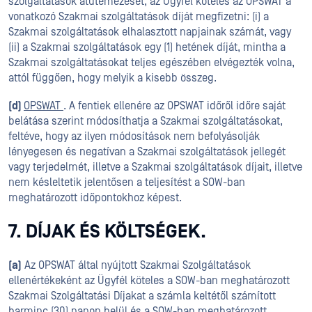
szolgáltatások átütemezését, az Ügyfél köteles az OPSWAT a
vonatkozó Szakmai szolgáltatások díját megfizetni: (i) a
Szakmai szolgáltatások elhalasztott napjainak számát, vagy
(ii) a Szakmai szolgáltatások egy (1) hetének díját, mintha a
Szakmai szolgáltatásokat teljes egészében elvégezték volna,
attól függően, hogy melyik a kisebb összeg.
(d)
OPSWAT
. A fentiek ellenére az OPSWAT időről időre saját
belátása szerint módosíthatja a Szakmai szolgáltatásokat,
feltéve, hogy az ilyen módosítások nem befolyásolják
lényegesen és negatívan a Szakmai szolgáltatások jellegét
vagy terjedelmét, illetve a Szakmai szolgáltatások díjait, illetve
nem késleltetik jelentősen a teljesítést a SOW-ban
meghatározott időpontokhoz képest.
7. DÍJAK ÉS KÖLTSÉGEK.
(a)
Az OPSWAT által nyújtott Szakmai Szolgáltatások
ellenértékeként az Ügyfél köteles a SOW-ban meghatározott
Szakmai Szolgáltatási Díjakat a számla keltétől számított
harminc (30) napon belül és a SOW-ban meghatározott