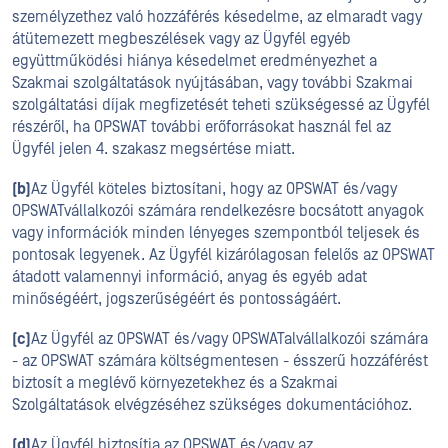
személyzethez való hozzáférés késedelme, az elmaradt vagy
átütemezett megbeszélések vagy az Ügyfél egyéb
együttműködési hiánya késedelmet eredményezhet a
Szakmai szolgáltatások nyújtásában, vagy további Szakmai
szolgáltatási díjak megfizetését teheti szükségessé az Ügyfél
részéről, ha OPSWAT további erőforrásokat használ fel az
Ügyfél jelen 4. szakasz megsértése miatt.
(b)
Az Ügyfél köteles biztosítani, hogy az OPSWAT és/vagy
OPSWATvállalkozói számára rendelkezésre bocsátott anyagok
vagy információk minden lényeges szempontból teljesek és
pontosak legyenek. Az Ügyfél kizárólagosan felelős az OPSWAT
átadott valamennyi információ, anyag és egyéb adat
minőségéért, jogszerűségéért és pontosságáért.
(c)
Az Ügyfél az OPSWAT és/vagy OPSWATalvállalkozói számára
- az OPSWAT számára költségmentesen - ésszerű hozzáférést
biztosít a meglévő környezetekhez és a Szakmai
Szolgáltatások elvégzéséhez szükséges dokumentációhoz.
(d)
Az Ügyfél biztosítja az OPSWAT és/vagy az