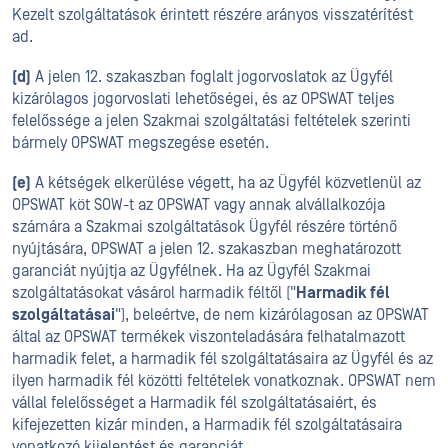
Kezelt szolgáltatások érintett részére arányos visszatérítést
ad.
(d)
A jelen 12. szakaszban foglalt jogorvoslatok az Ügyfél
kizárólagos jogorvoslati lehetőségei, és az OPSWAT teljes
felelőssége a jelen Szakmai szolgáltatási feltételek szerinti
bármely OPSWAT megszegése esetén.
(e)
A kétségek elkerülése végett, ha az Ügyfél közvetlenül az
OPSWAT köt SOW-t az OPSWAT vagy annak alvállalkozója
számára a Szakmai szolgáltatások Ügyfél részére történő
nyújtására, OPSWAT a jelen 12. szakaszban meghatározott
garanciát nyújtja az Ügyfélnek. Ha az Ügyfél Szakmai
szolgáltatásokat vásárol harmadik féltől ("
Harmadik fél
szolgáltatásai
"), beleértve, de nem kizárólagosan az OPSWAT
által az OPSWAT termékek viszonteladására felhatalmazott
harmadik felet, a harmadik fél szolgáltatásaira az Ügyfél és az
ilyen harmadik fél közötti feltételek vonatkoznak. OPSWAT nem
vállal felelősséget a Harmadik fél szolgáltatásaiért, és
kifejezetten kizár minden, a Harmadik fél szolgáltatásaira
vonatkozó kijelentést és garanciát.