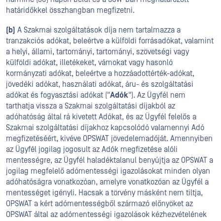
határidőkkel összhangban megfizetni.
(b)
A Szakmai szolgáltatások díja nem tartalmazza a
tranzakciós adókat, beleértve a külföldi forrásadókat, valamint
a helyi, állami, tartományi, tartományi, szövetségi vagy
külföldi adókat, illetékeket, vámokat vagy hasonló
kormányzati adókat, beleértve a hozzáadottérték-adókat,
jövedéki adókat, használati adókat, áru- és szolgáltatási
adókat és fogyasztási adókat ("
Adók
"). Az Ügyfél nem
tarthatja vissza a Szakmai szolgáltatási díjakból az
adóhatóság által rá kivetett Adókat, és az Ügyfél felelős a
Szakmai szolgáltatási díjakhoz kapcsolódó valamennyi Adó
megfizetéséért, kivéve OPSWAT jövedelemadóját. Amennyiben
az Ügyfél jogilag jogosult az Adók megfizetése alóli
mentességre, az Ügyfél haladéktalanul benyújtja az OPSWAT a
jogilag megfelelő adómentességi igazolásokat minden olyan
adóhatóságra vonatkozóan, amelyre vonatkozóan az Ügyfél a
mentességet igényli. Hacsak a törvény másként nem tiltja,
OPSWAT a kért adómentességből származó előnyöket az
OPSWAT által az adómentességi igazolások kézhezvételének