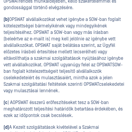
OPSWATrendes munkaidejében, kellő szakértelemmel és
gondossággal történő elvégzésére.
(b)
OPSWAT alvállalkozókat vehet igénybe a SOW-ban foglalt
kötelezettségei bármelyikének vagy mindegyikének
teljesítéséhez. OPSWAT a SOW-ban vagy más írásban
(beleértve az e-mailt is) meg kell jelölnie az igénybe vett
alvállalkozókat. OPSWAT saját belátása szerint, az Ügyfél
előzetes írásbeli értesítése mellett lecserélheti vagy
eltávolíthatja a szakmai szolgáltatások nyújtásához igénybe
vett alvállalkozókat. OPSWAT ugyanúgy felel az OPSWATSOW-
ban foglalt kötelezettségeit teljesítő alvállalkozók
cselekedeteiért és mulasztásaiért, mintha azok a jelen
Szakmai szolgáltatási feltételek szerinti OPSWATcselekedetei
vagy mulasztásai lennének.
(c
) AOPSWAT ésszerű erőfeszítéseket tesz a SOW-ban
meghatározott teljesítési határidők betartása érdekében, és
ezek az időpontok csak becslések.
(d)
A Kezelt szolgáltatások kivételével a Szakmai