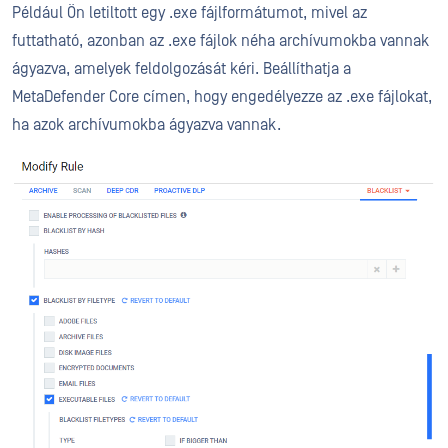
Például Ön letiltott egy .exe fájlformátumot, mivel az
futtatható, azonban az .exe fájlok néha archívumokba vannak
ágyazva, amelyek feldolgozását kéri. Beállíthatja a
MetaDefender Core címen, hogy engedélyezze az .exe fájlokat,
ha azok archívumokba ágyazva vannak.