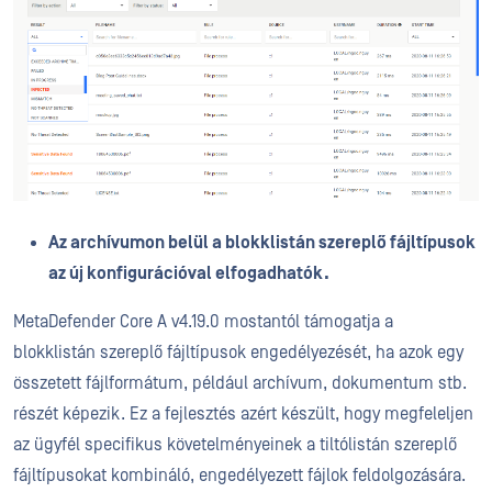
Az archívumon belül a blokklistán szereplő fájltípusok
az új konfigurációval elfogadhatók.
MetaDefender Core A v4.19.0 mostantól támogatja a
blokklistán szereplő fájltípusok engedélyezését, ha azok egy
összetett fájlformátum, például archívum, dokumentum stb.
részét képezik. Ez a fejlesztés azért készült, hogy megfeleljen
az ügyfél specifikus követelményeinek a tiltólistán szereplő
fájltípusokat kombináló, engedélyezett fájlok feldolgozására.