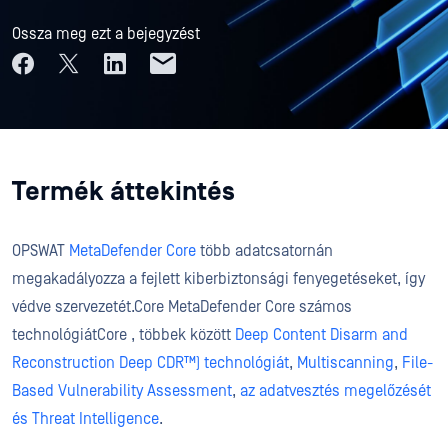
Ossza meg ezt a bejegyzést
Termék áttekintés
OPSWAT
MetaDefender Core
több adatcsatornán
megakadályozza a fejlett kiberbiztonsági fenyegetéseket, így
védve szervezetét.Core MetaDefender Core számos
technológiátCore , többek között
Deep Content Disarm and
Reconstruction Deep CDR™) technológiát
,
Multiscanning
,
File-
Based Vulnerability Assessment
,
az adatvesztés megelőzését
és
Threat Intelligence
.