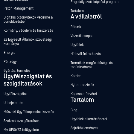
Engedélyezett képzési program
Patch Management
Tartalom
A vállalatról
Digitális bizonyítékok védelme a
bűnüldözésben
Rólunk
Kormány, védelem és hírszerzés
Vezetői csapat
az Egyesült Államok szövetségi
kormánya
Ügyfelek
Energia
Hírlevél feliratkozás
Pénzügy
Termékek megfelelősége és
tanúsítványok
Gyártás, termelés
Ügyfélszolgálat és
Karrier
szolgáltatások
Nyitott pozíciók
Ügyfélszolgálat
Kapcsolatfelvétel
Tartalom
Új bejelentés
Blog
Műszaki ügyfélkapcsolat-kezelés
Ügyfelek sikertörténetei
Szakmai szolgáltatások
Sajtóközlemények
My OPSWAT felügyelete