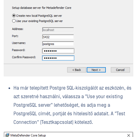
Ha már telepített Postgre SQL-kiszolgálót az eszközén, és
azt szeretné használni, válassza a "Use your existing
PostgreSQL server" lehetőséget, és adja meg a
PostgreSQL címét, portját és hitelesítő adatait. A "Test
Connection" (Tesztkapcsolat) kötelező.