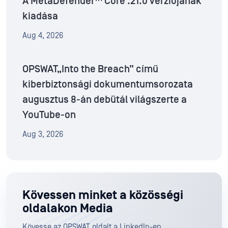
A MetaDefender™ Core .21.0 verziójának
kiadása
Aug 4, 2026
OPSWAT„Into the Breach” című
kiberbiztonsági dokumentumsorozata
augusztus 8-án debütál világszerte a
YouTube-on
Aug 3, 2026
Kövessen minket a közösségi
oldalakon Media
Kövesse az OPSWAT oldalt a LinkedIn-en,