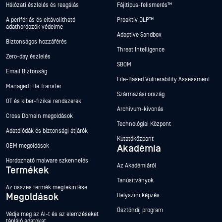
Hálózati észlelés és reagálás
Fájltípus-felismerés™
A perifériás és eltávolítható
Proaktív DLP™
adathordozók védelme
Adaptive Sandbox
Biztonságos hozzáférés
Threat Intelligence
Zero-day észlelés
SBOM
Email Biztonság
File-Based Vulnerability Assessment
Managed File Transfer
Származási ország
OT és kiber-fizikai rendszerek
Archívum-kivonás
Cross Domain megoldások
Technológiai Központ
Adatdiódák és biztonsági átjárók
Kutatóközpont
OEM megoldások
Akadémia
Hordozható malware szkennelés
Az Akadémiáról
Termékek
Tanúsítványok
Az összes termék megtekintése
Megoldások
Helyszíni képzés
Ösztöndíj program
Védje meg az AI-t és az elemzéseket
tápláló adatokat