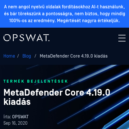
A nem angol nyelvű oldalak fordításokhoz AI-t használunk,
és bár törekszünk a pontosságra, nem biztos, hogy mindig
100%-os az eredmény. Megértését nagyra értékeljük.
Home
/
Blog
/
MetaDefender Core 4.19.0 kiadás
TERMÉK BEJELENTÉSEK
MetaDefender Core 4.19.0
kiadás
Írta:
OPSWAT
Sep 16, 2020