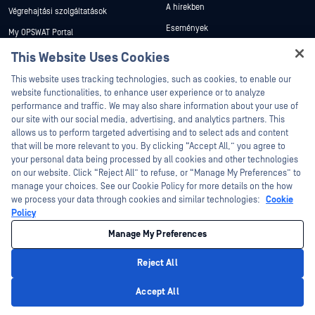
A hírekben
Végrehajtási szolgáltatások
Események
My OPSWAT Portal
Webináriumok
Műszaki dokumentáció
This Website Uses Cookies
Adatlapok
Hey there!
Képzések
This website uses tracking technologies, such as cookies, to enable our
I'm Ozzy, your OPSWAT virtual assistant.
Fehér könyvek
website functionalities, to enhance user experience or to analyze
Biztonsági sebezhetőségi program
How can I help you secure what's critical
performance and traffic. We may also share information about your use of
Partnerek
Ingyenes eszközök
today?
our site with our social media, advertising, and analytics partners. This
allows us to perform targeted advertising and to select ads and content
Tanúsítvány
that will be more relevant to you. By clicking “Accept All,” you agree to
Technológiai partnerek
your personal data being processed by all cookies and other technologies
on our website. Click “Reject All” to refuse, or “Manage My Preferences” to
Channel partner program
manage your choices. See our Cookie Policy for more details on the how
we process your data through cookies and similar technologies:
Cookie
©2026 OPSWAT . Minden jog fenntartva. OPSWAT, MetaDefender, Metascan,
Policy
MetaAccess, az OPSWAT , Trust no File. Trust No Device., OPSWAT , Protecting the
World's Critical Infrastructure, Deep CDR™ Technology, InQuest, az InQuest logó,
Manage My Preferences
DFI, RetroHunt, Deep File Inspection és Join the Hunt az OPSWAT védjegyei. A
harmadik felek védjegyei a megfelelő tulajdonosok tulajdonát képezik.
Jogi
Adatvédelmi szabályzat
Cookie beállítások kezelése
Az Ön
Reject All
kaliforniai adatvédelmi döntései
Privacy Policy
Accept All