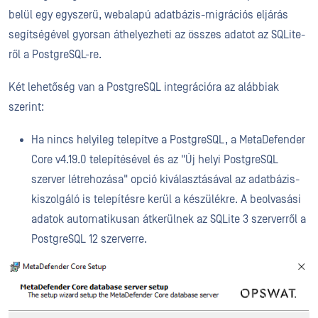
belül egy egyszerű, webalapú adatbázis-migrációs eljárás
segítségével gyorsan áthelyezheti az összes adatot az SQLite-
ről a PostgreSQL-re.
Két lehetőség van a PostgreSQL integrációra az alábbiak
szerint:
Ha nincs helyileg telepítve a PostgreSQL, a MetaDefender
Core v4.19.0 telepítésével és az "Új helyi PostgreSQL
szerver létrehozása" opció kiválasztásával az adatbázis-
kiszolgáló is telepítésre kerül a készülékre. A beolvasási
adatok automatikusan átkerülnek az SQLite 3 szerverről a
PostgreSQL 12 szerverre.