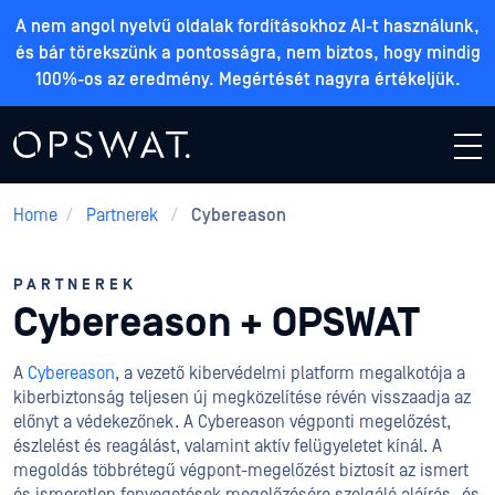
A nem angol nyelvű oldalak fordításokhoz AI-t használunk,
és bár törekszünk a pontosságra, nem biztos, hogy mindig
100%-os az eredmény. Megértését nagyra értékeljük.
Home
/
Partnerek
/
Cybereason
PARTNEREK
Cybereason + OPSWAT
A
Cybereason
, a vezető kibervédelmi platform megalkotója a
kiberbiztonság teljesen új megközelítése révén visszaadja az
előnyt a védekezőnek. A Cybereason végponti megelőzést,
észlelést és reagálást, valamint aktív felügyeletet kínál. A
megoldás többrétegű végpont-megelőzést biztosít az ismert