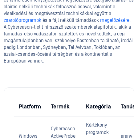
és ismeretlen fenyegetések megelőzésére szolgáló aláírás- és
aláírás nélküli technikák felhasználásával, valamint a
viselkedési és megtévesztési technikákkal együtt a
zsarolóprogramok
és a fájl nélküli támadások
megelőzésére
.
A Cybereason-t elit hírszerző szakemberek alapították, akik a
támadás-első vadászaton születtek és nevelkedtek, a cég
magántulajdonban van, székhelye Bostonban található, irodái
pedig Londonban, Sydneyben, Tel Avivban, Tokióban, az
ázsiai-csendes-óceáni térségben és a kontinentális
Európában vannak.
Platform
Termék
Kategória
Tanúsí
Kártékony
Cybereason
programok
Windows
ActiveProbe
arany