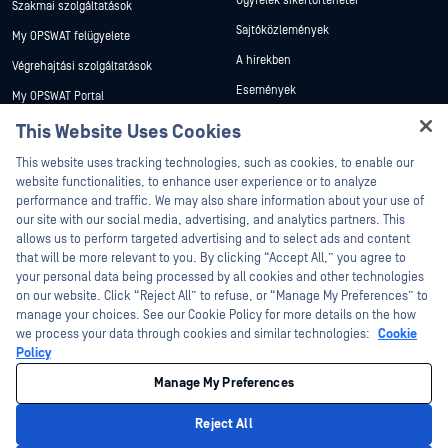
Ügyfelek sikertörténetei
Szakmai szolgáltatások
Sajtóközlemények
My OPSWAT felügyelete
A hírekben
Végrehajtási szolgáltatások
Események
My OPSWAT Portal
Webináriumok
Műszaki dokumentáció
This Website Uses Cookies
Adatlapok
Hey there!
Képzések
This website uses tracking technologies, such as cookies, to enable our
I'm Ozzy, your OPSWAT virtual assistant.
Fehér könyvek
website functionalities, to enhance user experience or to analyze
Biztonsági sebezhetőségi program
How can I help you secure what's critical
performance and traffic. We may also share information about your use of
Partnerek
Ingyenes eszközök
today?
our site with our social media, advertising, and analytics partners. This
allows us to perform targeted advertising and to select ads and content
Tanúsítvány
that will be more relevant to you. By clicking “Accept All,” you agree to
Technológiai partnerek
your personal data being processed by all cookies and other technologies
on our website. Click “Reject All” to refuse, or “Manage My Preferences” to
Channel partner program
manage your choices. See our Cookie Policy for more details on the how
we process your data through cookies and similar technologies:
Cookie
©2026 OPSWAT . Minden jog fenntartva. OPSWAT, MetaDefender, Metascan,
Policy
MetaAccess, az OPSWAT , Trust no File. Trust No Device., OPSWAT , Protecting the
World's Critical Infrastructure, Deep CDR™ Technology, InQuest, az InQuest logó,
Manage My Preferences
DFI, RetroHunt, Deep File Inspection és Join the Hunt az OPSWAT védjegyei. A
harmadik felek védjegyei a megfelelő tulajdonosok tulajdonát képezik.
Jogi
Adatvédelmi szabályzat
Cookie beállítások kezelése
Az Ön
Reject All
kaliforniai adatvédelmi döntései