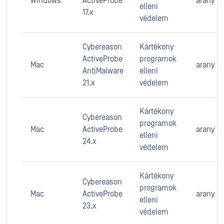
Windows
ActiveProbe
arany
elleni
17.x
védelem
Cybereason
Kártékony
ActiveProbe
programok
Mac
arany
AntiMalware
elleni
21.x
védelem
Kártékony
Cybereason
programok
Mac
ActiveProbe
arany
elleni
24.x
védelem
Kártékony
Cybereason
programok
Mac
ActiveProbe
arany
elleni
23.x
védelem