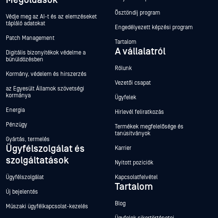
Megoldások
Ösztöndíj program
Védje meg az AI-t és az elemzéseket
tápláló adatokat
Engedélyezett képzési program
Patch Management
Tartalom
A vállalatról
Digitális bizonyítékok védelme a
bűnüldözésben
Rólunk
Kormány, védelem és hírszerzés
Vezetői csapat
az Egyesült Államok szövetségi
kormánya
Ügyfelek
Energia
Hírlevél feliratkozás
Pénzügy
Termékek megfelelősége és
tanúsítványok
Gyártás, termelés
Ügyfélszolgálat és
Karrier
szolgáltatások
Nyitott pozíciók
Ügyfélszolgálat
Kapcsolatfelvétel
Tartalom
Új bejelentés
Blog
Műszaki ügyfélkapcsolat-kezelés