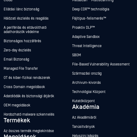
Cloud
Metascan™ Multiscanning
Ellátási lánc biztonság
Deep CDR™ technológia
Hálózati észlelés és reagálás
Fájltípus-felismerés™
A perifériás és eltávolítható
Proaktív DLP™
adathordozók védelme
Adaptive Sandbox
Biztonságos hozzáférés
Threat Intelligence
Zero-day észlelés
SBOM
Email Biztonság
File-Based Vulnerability Assessment
Managed File Transfer
Származási ország
OT és kiber-fizikai rendszerek
Archívum-kivonás
Cross Domain megoldások
Technológiai Központ
Adatdiódák és biztonsági átjárók
Kutatóközpont
OEM megoldások
Akadémia
Hordozható malware szkennelés
Az Akadémiáról
Termékek
Tanúsítványok
Az összes termék megtekintése
Helyszíni képzés