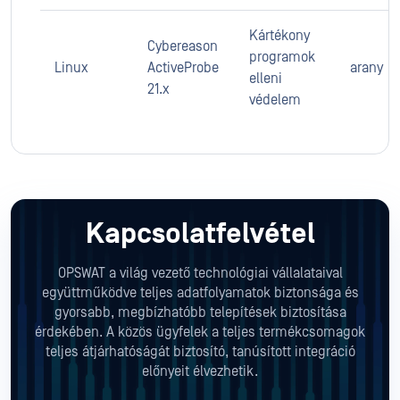
Kártékony
Cybereason
programok
Linux
ActiveProbe
arany
elleni
21.x
védelem
Kapcsolatfelvétel
OPSWAT a világ vezető technológiai vállalataival
együttműködve teljes adatfolyamatok biztonsága és
gyorsabb, megbízhatóbb telepítések biztosítása
érdekében. A közös ügyfelek a teljes termékcsomagok
teljes átjárhatóságát biztosító, tanúsított integráció
előnyeit élvezhetik.