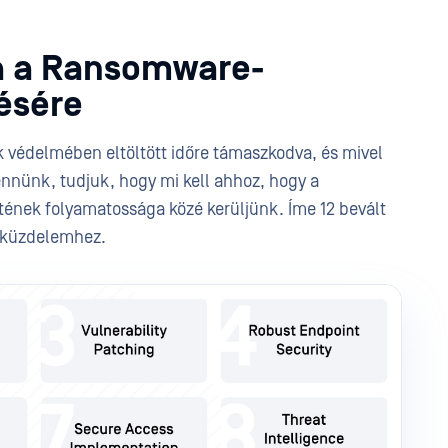
ia a Ransomware-
ésére
ák védelmében eltöltött időre támaszkodva, és mivel
bennünk, tudjuk, hogy mi kell ahhoz, hogy a
ének folyamatossága közé kerüljünk. Íme 12 bevált
i küzdelemhez.