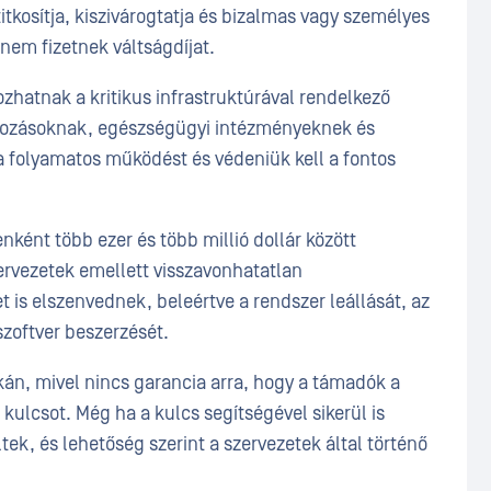
tkosítja, kiszivárogtatja és bizalmas vagy személyes
nem fizetnek váltságdíjat.
zhatnak a kritikus infrastruktúrával rendelkező
lkozásoknak, egészségügyi intézményeknek és
a folyamatos működést és védeniük kell a fontos
senként több ezer és több millió dollár között
rvezetek emellett visszavonhatatlan
t is elszenvednek, beleértve a rendszer leállását, az
 szoftver beszerzését.
án, mivel nincs garancia arra, hogy a támadók a
 kulcsot. Még ha a kulcs segítségével sikerül is
tek, és lehetőség szerint a szervezetek által történő