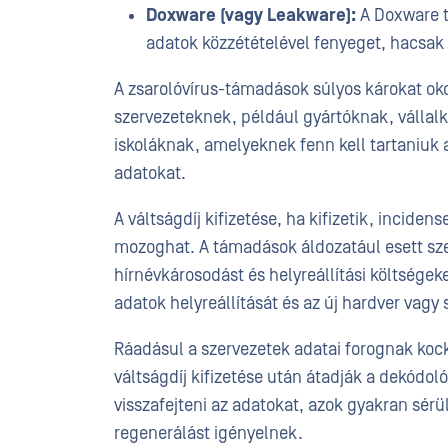
Doxware (vagy Leakware):
A Doxware ti
adatok közzétételével fenyeget, hacsak 
A zsarolóvírus-támadások súlyos károkat oko
szervezeteknek, például gyártóknak, válla
iskoláknak, amelyeknek fenn kell tartaniuk 
adatokat.
A váltságdíj kifizetése, ha kifizetik, inciden
mozoghat. A támadások áldozatául esett sze
hírnévkárosodást és helyreállítási költségeke
adatok helyreállítását és az új hardver vagy
Ráadásul a szervezetek adatai forognak kock
váltságdíj kifizetése után átadják a dekódoló
visszafejteni az adatokat, azok gyakran sérül
regenerálást igényelnek.