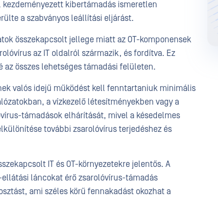
al kezdeményezett kibertámadás ismeretlen
lte a szabványos leállítási eljárást.
zatok összekapcsolt jellege miatt az OT-komponensek
olóvírus az IT oldalról származik, és fordítva. Ez
é az összes lehetséges támadási felületen.
inek valós idejű működést kell fenntartaniuk minimális
álózatokban, a vízkezelő létesítményekben vagy a
óvírus-támadások elhárítását, mivel a késedelmes
lkülönítése további zsarolóvírus terjedéshez és
sszekapcsolt IT és OT-környezetekre jelentős. A
j-ellátási láncokat érő zsarolóvírus-támadás
osztást, ami széles körű fennakadást okozhat a