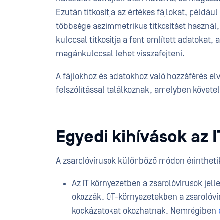
Ezután titkosítja az értékes fájlokat, példá
többsége aszimmetrikus titkosítást használ,
kulccsal titkosítja a fent említett adatokat,
magánkulccsal lehet visszafejteni.
A fájlokhoz és adatokhoz való hozzáférés elv
felszólítással találkoznak, amelyben követeli
Egyedi kihívások az 
A zsarolóvírusok különböző módon érinthetik
Az IT környezetben a zsarolóvírusok jel
okozzák. OT-környezetekben a zsarolóvír
kockázatokat okozhatnak. Nemrégiben