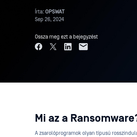
Írta:
OPSWAT
Sep 26, 2024
Ossza meg ezt a bejegyzést
Mi az a Ransomware
A zsarolóprogramok olyan típusú rosszindula