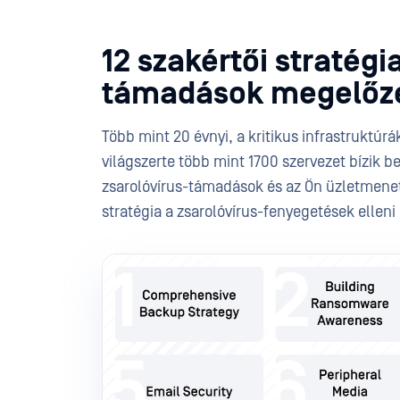
12 szakértői stratég
támadások megelőz
Több mint 20 évnyi, a kritikus infrastruktúr
világszerte több mint 1700 szervezet bízik 
zsarolóvírus-támadások és az Ön üzletmenet
stratégia a zsarolóvírus-fenyegetések ellen