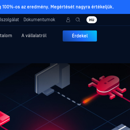
ig 100%-os az eredmény. Megértését nagyra értékeljük.
lszolgálat
Dokumentumok
HU
rtalom
A vállalatról
Érdekel