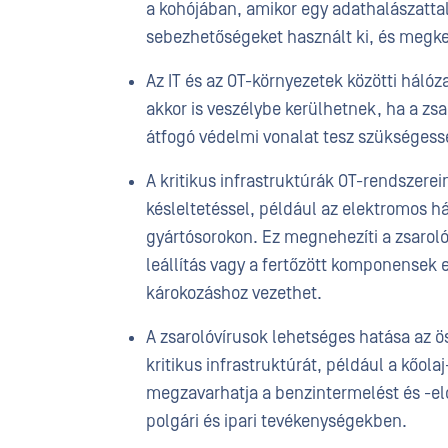
a kohójában, amikor egy adathalászatt
sebezhetőségeket használt ki, és megkerü
Az IT és az OT-környezetek közötti háló
akkor is veszélybe kerülhetnek, ha a zsar
átfogó védelmi vonalat tesz szükségess
A kritikus infrastruktúrák OT-rendszere
késleltetéssel, például az elektromos h
gyártósorokon. Ez megnehezíti a zsarol
leállítás vagy a fertőzött komponensek e
károkozáshoz vezethet.
A zsarolóvírusok lehetséges hatása az ö
kritikus infrastruktúrát, például a kőola
megzavarhatja a benzintermelést és -el
polgári és ipari tevékenységekben.