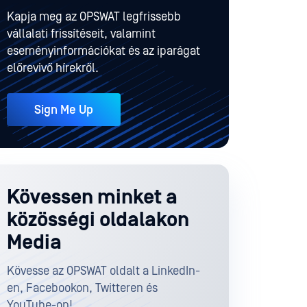
Kapja meg az OPSWAT legfrissebb
vállalati frissítéseit, valamint
eseményinformációkat és az iparágat
előrevivő hírekről.
Sign Me Up
Kövessen minket a
közösségi oldalakon
Media
Kövesse az OPSWAT oldalt a LinkedIn-
en, Facebookon, Twitteren és
YouTube-on!