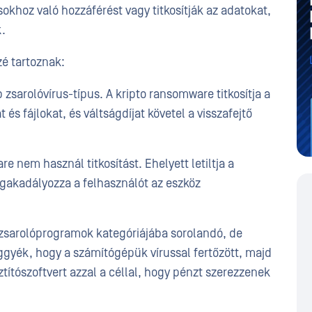
okhoz való hozzáférést vagy titkosítják az adatokat,
k.
é tartoznak:
 zsarolóvírus-típus. A kripto ransomware titkosítja a
s fájlokat, és váltságdíjat követel a visszafejtő
 nem használ titkosítást. Ehelyett letiltja a
gakadályozza a felhasználót az eszköz
zsarolóprogramok kategóriájába sorolandó, de
iggyék, hogy a számítógépük vírussal fertőzött, majd
ztítószoftvert azzal a céllal, hogy pénzt szerezzenek