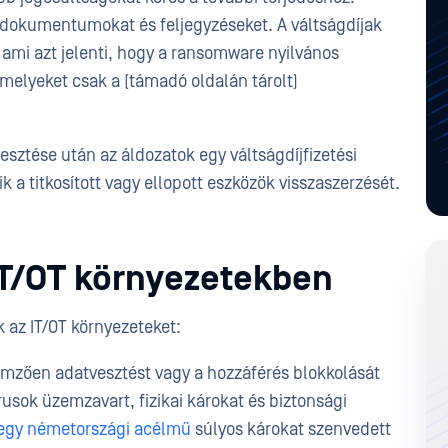
ul dokumentumokat és feljegyzéseket. A váltságdíjak
 ami azt jelenti, hogy a ransomware nyilvános
 amelyeket csak a (támadó oldalán tárolt)
esztése után az áldozatok egy váltságdíjfizetési
k a titkosított vagy ellopott eszközök visszaszerzését.
IT/OT környezetekben
 az IT/OT környezeteket:
lemzően adatvesztést vagy a hozzáférés blokkolását
usok üzemzavart, fizikai károkat és biztonsági
egy németországi acélmű
súlyos károkat szenvedett