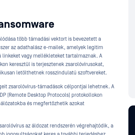
Ransomware
zálódása több támadási vektort is bevezetett a
szer az adathalász e-mailek, amelyek legitim
 linkeket vagy mellékleteket tartalmaznak. A
n keresztül is terjesztenek zsarolóvírusokat,
ikusan letölthetnek rosszindulatú szoftvereket.
eit zsarolóvírus-támadások célpontjai lehetnek. A
P (Remote Desktop Protocols) protokollokon
 hálózatokba és megfertőzhetik azokat
arolóvírus az áldozat rendszerén végrehajtódik, a
bb jogosultságokat keres a további terjedéshez.