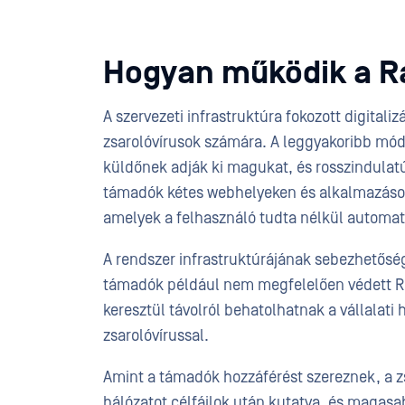
Hogyan működik a 
A szervezeti infrastruktúra fokozott digitali
zsarolóvírusok számára. A leggyakoribb mód
küldőnek adják ki magukat, és rosszindulatú
támadók kétes webhelyeken és alkalmazásoko
amelyek a felhasználó tudta nélkül automat
A rendszer infrastruktúrájának sebezhetőség
támadók például nem megfelelően védett RD
keresztül távolról behatolhatnak a vállalati
zsarolóvírussal.
Amint a támadók hozzáférést szereznek, a zs
hálózatot célfájlok után kutatva, és magasa