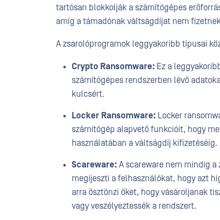
tartósan blokkolják a számítógépes erőforrás
amíg a támadónak váltságdíjat nem fizetne
A zsarolóprogramok leggyakoribb típusai köz
Crypto Ransomware:
Ez a leggyakoribb
számítógépes rendszerben lévő adatokat é
kulcsért.
Locker Ransomware:
Locker ransomware
számítógép alapvető funkcióit, hogy me
használatában a váltságdíj kifizetéséig.
Scareware:
A scareware nem mindig a 
megijeszti a felhasználókat, hogy azt h
arra ösztönzi őket, hogy vásároljanak tis
vagy veszélyeztessék a rendszert.