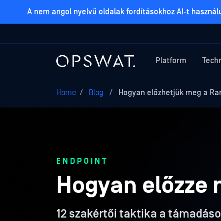
A nem angol nyelvű oldalak fordításokhoz AI-t haszná
Platform
Tech
Home
/
Blog
/
Hogyan előzhetjük meg a R
ENDPOINT
Hogyan előzze
12 szakértői taktika a támadá