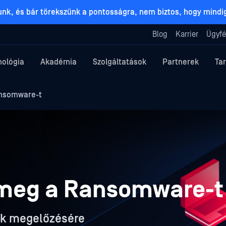
lunk, és bár törekszünk a pontosságra, nem biztos, hogy mind
Blog
Karrier
Ügyfé
nológia
Akadémia
Szolgáltatások
Partnerek
Ta
ansomware-t
 meg a Ransomware-t
sok megelőzésére