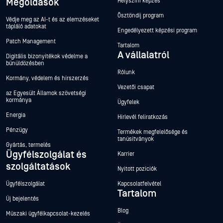
Megoldások
Helyszíni képzés
Ösztöndíj program
Védje meg az AI-t és az elemzéseket
tápláló adatokat
Engedélyezett képzési program
Patch Management
Tartalom
A vállalatról
Digitális bizonyítékok védelme a
bűnüldözésben
Rólunk
Kormány, védelem és hírszerzés
Vezetői csapat
az Egyesült Államok szövetségi
kormánya
Ügyfelek
Energia
Hírlevél feliratkozás
Pénzügy
Termékek megfelelősége és
tanúsítványok
Gyártás, termelés
Ügyfélszolgálat és
Karrier
szolgáltatások
Nyitott pozíciók
Ügyfélszolgálat
Kapcsolatfelvétel
Tartalom
Új bejelentés
Blog
Műszaki ügyfélkapcsolat-kezelés