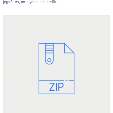
jogsértés, amelyet el kell kerülni.