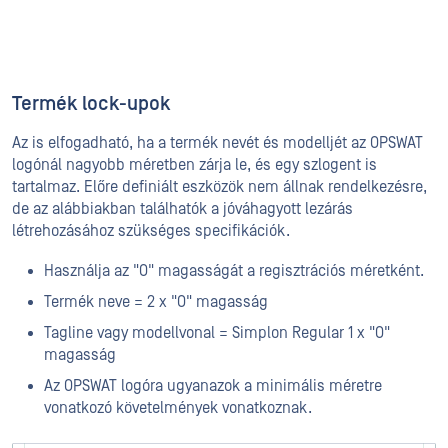
Termék lock-upok
Az is elfogadható, ha a termék nevét és modelljét az OPSWAT
logónál nagyobb méretben zárja le, és egy szlogent is
tartalmaz. Előre definiált eszközök nem állnak rendelkezésre,
de az alábbiakban találhatók a jóváhagyott lezárás
létrehozásához szükséges specifikációk.
Használja az "O" magasságát a regisztrációs méretként.
Termék neve = 2 x "O" magasság
Tagline vagy modellvonal = Simplon Regular 1 x "O"
magasság
Az OPSWAT logóra ugyanazok a minimális méretre
vonatkozó követelmények vonatkoznak.