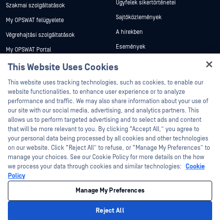
Ügyfelek sikertörténetei
Szakmai szolgáltatások
Sajtóközlemények
My OPSWAT felügyelete
A hírekben
Végrehajtási szolgáltatások
Események
My OPSWAT Portal
Webináriumok
Műszaki dokumentáció
This Website Uses Cookies
Adatlapok
Hey there!
Képzések
This website uses tracking technologies, such as cookies, to enable our
I'm Ozzy, your OPSWAT virtual assistant.
Fehér könyvek
website functionalities, to enhance user experience or to analyze
Biztonsági sebezhetőségi program
How can I help you secure what's critical
performance and traffic. We may also share information about your use of
Partnerek
Ingyenes eszközök
today?
our site with our social media, advertising, and analytics partners. This
allows us to perform targeted advertising and to select ads and content
Tanúsítvány
that will be more relevant to you. By clicking “Accept All,” you agree to
Technológiai partnerek
your personal data being processed by all cookies and other technologies
on our website. Click “Reject All” to refuse, or “Manage My Preferences” to
Channel partner program
manage your choices. See our Cookie Policy for more details on the how
we process your data through cookies and similar technologies:
Cookie
©2026 OPSWAT . Minden jog fenntartva. OPSWAT, MetaDefender, Metascan,
Policy
MetaAccess, az OPSWAT , Trust no File. Trust No Device., OPSWAT , Protecting the
World's Critical Infrastructure, Deep CDR™ Technology, InQuest, az InQuest logó,
Manage My Preferences
DFI, RetroHunt, Deep File Inspection és Join the Hunt az OPSWAT védjegyei. A
harmadik felek védjegyei a megfelelő tulajdonosok tulajdonát képezik.
Jogi
Adatvédelmi szabályzat
Cookie beállítások kezelése
Az Ön
Reject All
kaliforniai adatvédelmi döntései