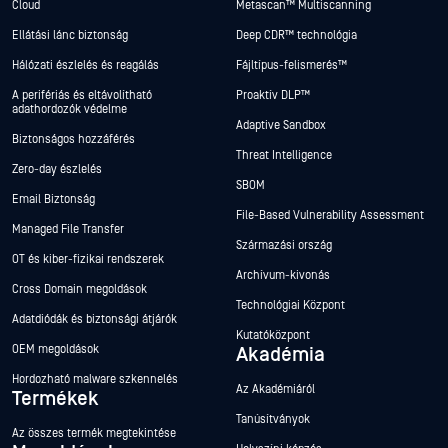
Cloud
Metascan™ Multiscanning
Ellátási lánc biztonság
Deep CDR™ technológia
Hálózati észlelés és reagálás
Fájltípus-felismerés™
A perifériás és eltávolítható
Proaktív DLP™
adathordozók védelme
Adaptive Sandbox
Biztonságos hozzáférés
Threat Intelligence
Zero-day észlelés
SBOM
Email Biztonság
File-Based Vulnerability Assessment
Managed File Transfer
Származási ország
OT és kiber-fizikai rendszerek
Archívum-kivonás
Cross Domain megoldások
Technológiai Központ
Adatdiódák és biztonsági átjárók
Kutatóközpont
OEM megoldások
Akadémia
Hordozható malware szkennelés
Az Akadémiáról
Termékek
Tanúsítványok
Az összes termék megtekintése