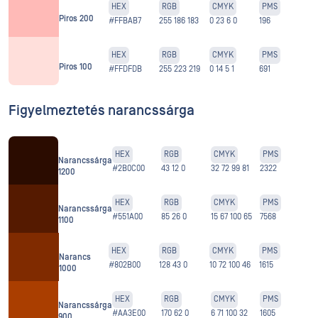
HEX
RGB
CMYK
PMS
Piros 200
#FFBAB7
255 186 183
0 23 6 0
196
HEX
RGB
CMYK
PMS
Piros 100
#FFDFDB
255 223 219
0 14 5 1
691
Figyelmeztetés narancssárga
HEX
RGB
CMYK
PMS
Narancssárga
#2B0C00
43 12 0
32 72 99 81
2322
1200
HEX
RGB
CMYK
PMS
Narancssárga
#551A00
85 26 0
15 67 100 65
7568
1100
HEX
RGB
CMYK
PMS
Narancs
#802B00
128 43 0
10 72 100 46
1615
1000
HEX
RGB
CMYK
PMS
Narancssárga
#AA3E00
170 62 0
6 71 100 32
1605
900