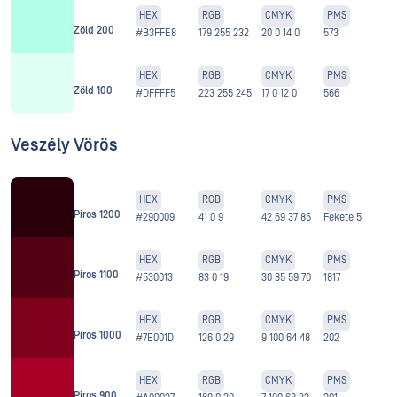
HEX
RGB
CMYK
PMS
Zöld 200
#B3FFE8
179 255 232
20 0 14 0
573
HEX
RGB
CMYK
PMS
Zöld 100
#DFFFF5
223 255 245
17 0 12 0
566
Veszély Vörös
HEX
RGB
CMYK
PMS
Piros 1200
#290009
41 0 9
42 69 37 85
Fekete 5
HEX
RGB
CMYK
PMS
Piros 1100
#530013
83 0 19
30 85 59 70
1817
HEX
RGB
CMYK
PMS
Piros 1000
#7E001D
126 0 29
9 100 64 48
202
HEX
RGB
CMYK
PMS
Piros 900