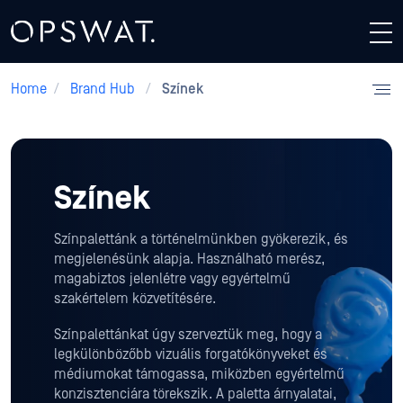
Home
/
Brand Hub
/
Színek
Színek
Színpalettánk a történelmünkben gyökerezik, és
megjelenésünk alapja. Használható merész,
magabiztos jelenlétre vagy egyértelmű
szakértelem közvetítésére.
Színpalettánkat úgy szerveztük meg, hogy a
legkülönbözőbb vizuális forgatókönyveket és
médiumokat támogassa, miközben egyértelmű
konzisztenciára törekszik. A paletta árnyalatai,