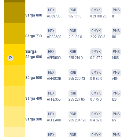
HEX
RGB
CMYK
PMS
Sárga 800
#B69700
182 151 0
8 21 100 28
111
HEX
RGB
CMYK
PMS
Sárga 700
#DBB600
219 182 0
2 22 100 8
110
Sárga
HEX
RGB
CMYK
PMS
Sárga 600
P
#FFD600
255 214 0
0 11 97 2
7405
HEX
RGB
CMYK
PMS
Sárga 500
#FFDC2B
255 220 43
0 8 86 0
7404
HEX
RGB
CMYK
PMS
Sárga 400
#FFE355
255 227 85
0 7 75 0
128
HEX
RGB
CMYK
PMS
Sárga 300
#FFEA80
255 234 128
0 4 62 0
127
HEX
RGB
CMYK
PMS