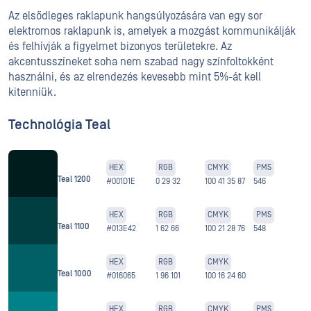
Az elsődleges raklapunk hangsúlyozására van egy sor
elektromos raklapunk is, amelyek a mozgást kommunikálják
és felhívják a figyelmet bizonyos területekre. Az
akcentusszíneket soha nem szabad nagy színfoltokként
használni, és az elrendezés kevesebb mint 5%-át kell
kitenniük.
Technológia Teal
HEX
RGB
CMYK
PMS
Teal 1200
#001D1E
0 29 32
100 41 35 87
546
HEX
RGB
CMYK
PMS
Teal 1100
#013E42
1 62 66
100 21 28 76
548
HEX
RGB
CMYK
Teal 1000
#016065
1 96 101
100 16 24 60
HEX
RGB
CMYK
PMS