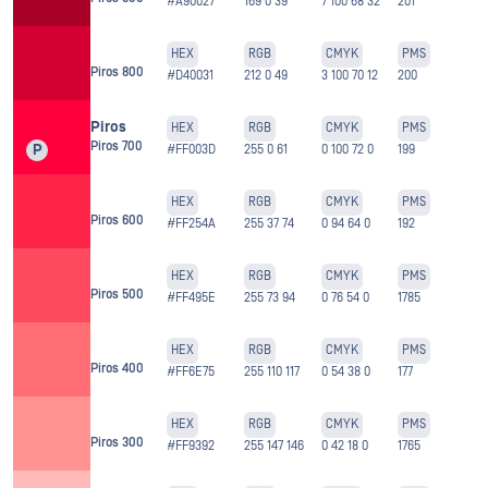
#A90027
169 0 39
7 100 68 32
201
HEX
RGB
CMYK
PMS
Piros 800
#D40031
212 0 49
3 100 70 12
200
Piros
HEX
RGB
CMYK
PMS
Piros 700
P
#FF003D
255 0 61
0 100 72 0
199
HEX
RGB
CMYK
PMS
Piros 600
#FF254A
255 37 74
0 94 64 0
192
HEX
RGB
CMYK
PMS
Piros 500
#FF495E
255 73 94
0 76 54 0
1785
HEX
RGB
CMYK
PMS
Piros 400
#FF6E75
255 110 117
0 54 38 0
177
HEX
RGB
CMYK
PMS
Piros 300
#FF9392
255 147 146
0 42 18 0
1765