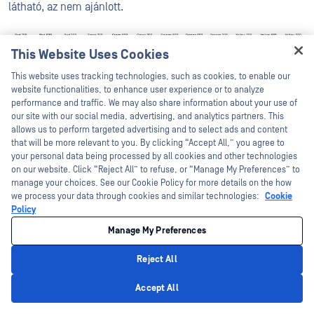
látható, az nem ajánlott.
This Website Uses Cookies
Hey there!
This website uses tracking technologies, such as cookies, to enable our
I'm Ozzy, your OPSWAT virtual assistant.
website functionalities, to enhance user experience or to analyze
How can I help you secure what's critical
performance and traffic. We may also share information about your use of
today?
our site with our social media, advertising, and analytics partners. This
allows us to perform targeted advertising and to select ads and content
that will be more relevant to you. By clicking “Accept All,” you agree to
your personal data being processed by all cookies and other technologies
Akadémia
on our website. Click “Reject All” to refuse, or “Manage My Preferences” to
manage your choices. See our Cookie Policy for more details on the how
we process your data through cookies and similar technologies:
Cookie
Az Academy Purple használata során különösen ügyeljen a
Policy
hozzáférhetőségre. Ha egy betűszín és a blokkolás alul
látható, akkor az nem ajánlott.
Manage My Preferences
Reject All
Privacy Policy
Accept All