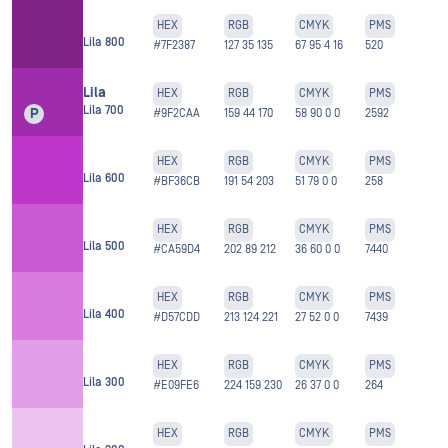
HEX
RGB
CMYK
PMS
Lila 800
#7F2387
127 35 135
67 95 4 16
520
Lila
HEX
RGB
CMYK
PMS
Lila 700
P
#9F2CAA
159 44 170
58 90 0 0
2592
HEX
RGB
CMYK
PMS
Lila 600
#BF36CB
191 54 203
51 79 0 0
258
HEX
RGB
CMYK
PMS
Lila 500
#CA59D4
202 89 212
36 60 0 0
7440
HEX
RGB
CMYK
PMS
Lila 400
#D57CDD
213 124 221
27 52 0 0
7439
HEX
RGB
CMYK
PMS
Lila 300
#E09FE6
224 159 230
26 37 0 0
264
HEX
RGB
CMYK
PMS