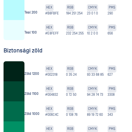
HEX
RGB
CMYK
PMS
Teal 200
#B8FBFE
184 251 254
23 0 1 0
290
HEX
RGB
CMYK
PMS
Teal 100
#E8FEFF
232 254 255
10 2 0 0
656
Biztonsági zöld
HEX
RGB
CMYK
PMS
Zöld 1200
#002318
0 35 24
93 33 68 85
627
HEX
RGB
CMYK
PMS
Zöld 1100
#004832
0 72 50
94 28 74 73
3308
HEX
RGB
CMYK
PMS
Zöld 1000
#006C4C
0 108 76
89 19 72 60
343
HEX
RGB
CMYK
PMS