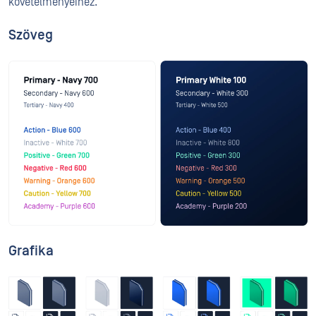
követelményeihez.
Szöveg
Grafika