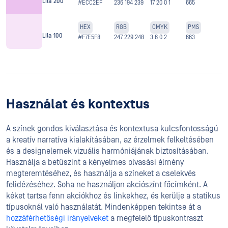
Lila 200
#ECC2EF
236 194 239
17 20 0 1
665
HEX
RGB
CMYK
PMS
Lila 100
#F7E5F8
247 229 248
3 6 0 2
663
Használat és kontextus
A színek gondos kiválasztása és kontextusa kulcsfontosságú
a kreatív narratíva kialakításában, az érzelmek felkeltésében
és a designelemek vizuális harmóniájának biztosításában.
Használja a betűszínt a kényelmes olvasási élmény
megteremtéséhez, és használja a színeket a cselekvés
felidézéséhez. Soha ne használjon akciószínt főcímként. A
kéket tartsa fenn akciókhoz és linkekhez, és kerülje a statikus
típusoknál való használatát. Mindenképpen tekintse át a
hozzáférhetőségi irányelveket
a megfelelő típuskontraszt