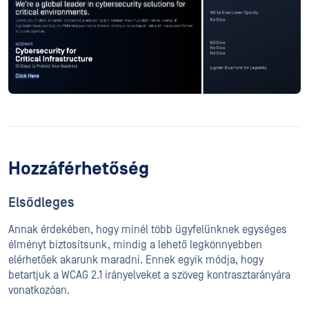
Hozzáférhetőség
Elsődleges
Annak érdekében, hogy minél több ügyfelünknek egységes
élményt biztosítsunk, mindig a lehető legkönnyebben
elérhetőek akarunk maradni. Ennek egyik módja, hogy
betartjuk a WCAG 2.1 irányelveket a szöveg kontrasztarányára
vonatkozóan.