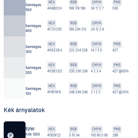
HEX
RGB
CMYK
PMS
Semleges
#A9B2C4
169 178 196
34 17 2 7
536
500
HEX
RGB
CMYK
Semleges
#C7CCD5
199 204 213
24 12 2 6
400
HEX
RGB
CMYK
PMS
Semleges
#DEE0E4
222 224 228
14 7 3 5
427
300
HEX
RGB
CMYK
PMS
Semleges
#EBECEE
235 236 238
4 2 3 4
427 @50%
200
HEX
RGB
CMYK
PMS
Semleges
#F8F9F9
248 249 249
2 1 2 2
427 @25%
100
Kék árnyalatok
Éjfél
HEX
RGB
CMYK
PMS
Kék 1200
P
#050F22
5 15 34
100 80 0 90
296