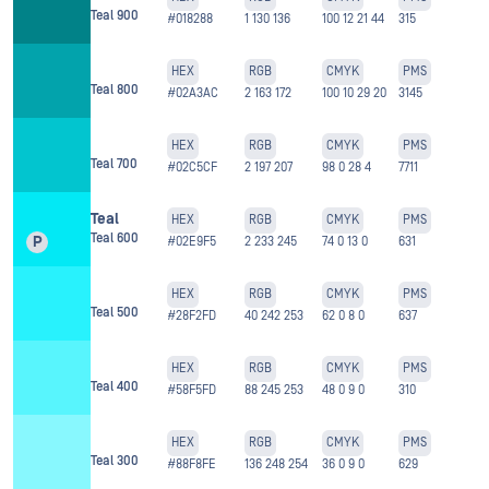
Teal 900
#018288
1 130 136
100 12 21 44
315
HEX
RGB
CMYK
PMS
Teal 800
#02A3AC
2 163 172
100 10 29 20
3145
HEX
RGB
CMYK
PMS
Teal 700
#02C5CF
2 197 207
98 0 28 4
7711
Teal
HEX
RGB
CMYK
PMS
Teal 600
P
#02E9F5
2 233 245
74 0 13 0
631
HEX
RGB
CMYK
PMS
Teal 500
#28F2FD
40 242 253
62 0 8 0
637
HEX
RGB
CMYK
PMS
Teal 400
#58F5FD
88 245 253
48 0 9 0
310
HEX
RGB
CMYK
PMS
Teal 300
#88F8FE
136 248 254
36 0 9 0
629