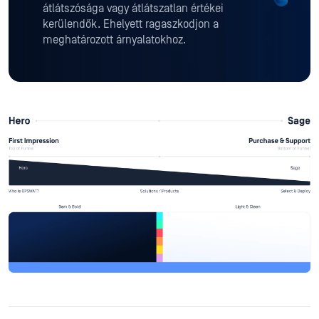
átlátszósága vagy átlátszatlan értékei
kerülendők. Ehelyett ragaszkodjon a
meghatározott árnyalatokhoz.