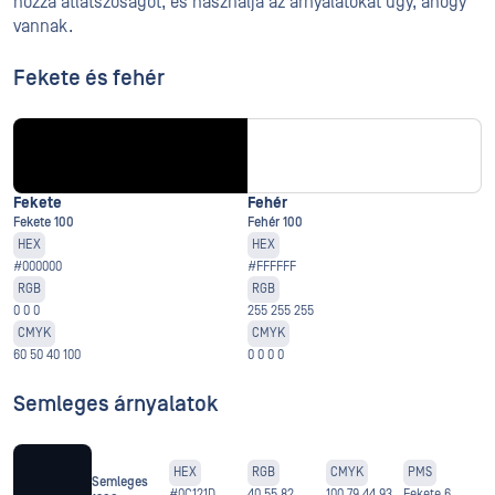
hozzá átlátszóságot, és használja az árnyalatokat úgy, ahogy
vannak.
Fekete és fehér
Fekete
Fehér
Fekete 100
Fehér 100
HEX
HEX
#000000
#FFFFFF
RGB
RGB
0 0 0
255 255 255
CMYK
CMYK
60 50 40 100
0 0 0 0
Semleges árnyalatok
HEX
RGB
CMYK
PMS
Semleges
#0C121D
40 55 82
100 79 44 93
Fekete 6