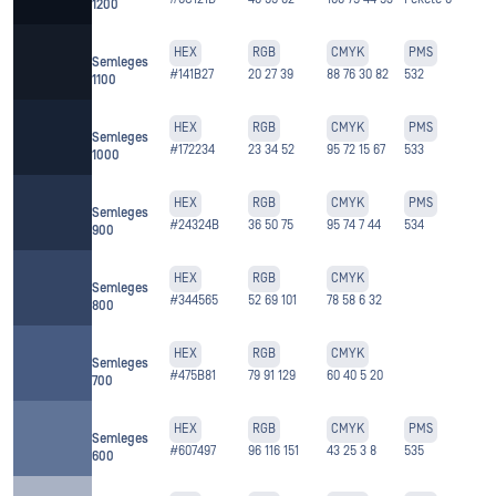
1200
HEX
RGB
CMYK
PMS
Semleges
#141B27
20 27 39
88 76 30 82
532
1100
HEX
RGB
CMYK
PMS
Semleges
#172234
23 34 52
95 72 15 67
533
1000
HEX
RGB
CMYK
PMS
Semleges
#24324B
36 50 75
95 74 7 44
534
900
HEX
RGB
CMYK
Semleges
#344565
52 69 101
78 58 6 32
800
HEX
RGB
CMYK
Semleges
#475B81
79 91 129
60 40 5 20
700
HEX
RGB
CMYK
PMS
Semleges
#607497
96 116 151
43 25 3 8
535
600