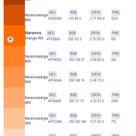
HEX
RGB
CMYK
PMS
Narancssárga
#D55300
213 83 0
2 77 100 9
1525
800
Narancs
HEX
RGB
CMYK
PMS
Orange 700
P
#FF6B00
255 107 0
0 70 100 0
165
HEX
RGB
CMYK
PMS
Narancssárga
#FF8025
255 128 37
0 59 80 0
164
600
HEX
RGB
CMYK
Narancssárga
#FF954A
255 149 74
0 46 70 0
500
HEX
RGB
CMYK
PMS
Narancssárga
#FFAB6F
255 171 111
0 33 57 0
2016
400
HEX
RGB
CMYK
PMS
Narancssárga
#FFC094
255 192 148
0 27 40 0
713
300