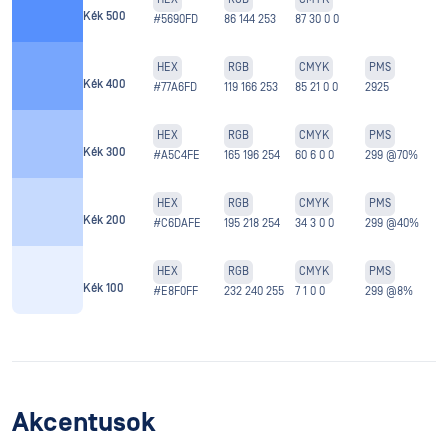
Kék 500
#5690FD
86 144 253
87 30 0 0
HEX
RGB
CMYK
PMS
Kék 400
#77A6FD
119 166 253
85 21 0 0
2925
HEX
RGB
CMYK
PMS
Kék 300
#A5C4FE
165 196 254
60 6 0 0
299 @70%
HEX
RGB
CMYK
PMS
Kék 200
#C6DAFE
195 218 254
34 3 0 0
299 @40%
HEX
RGB
CMYK
PMS
Kék 100
#E8F0FF
232 240 255
7 1 0 0
299 @8%
Akcentusok