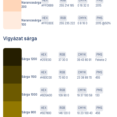
HEX
RGB
CMYK
PMS
Narancssárga
#FFD6B9
255 214 185
0 16 32 0
2015
200
HEX
RGB
CMYK
PMS
Narancssárga
#FFEBDE
255 235 222
0 8 16 0
2015 @50%
100
Vigyázat sárga
HEX
RGB
CMYK
PMS
Sárga 1200
#251E00
37 30 0
39 43 80 91
Fekete 2
HEX
RGB
CMYK
PMS
Sárga 1100
#493C00
73 60 0
23 38 89 70
455
HEX
RGB
CMYK
PMS
Sárga 1000
#6D5A00
109 90 0
19 37 100 59
133
HEX
RGB
CMYK
PMS
Sárga 900
#927800
146 120 0
10 23 100 43
456