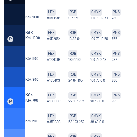
HEX
RGB
CMYK
PMS
Kék 1100
#091B3B
9 27 59
100 79 12 70
289
Kék
HEX
RGB
CMYK
PMS
Kék 1000
P
#0D2654
13 38 64
100 79 12 59
655
HEX
RGB
CMYK
PMS
Kék 900
#123D8B
18 61 139
100 75 2 18
287
HEX
RGB
CMYK
PMS
Kék 800
#1854C3
24 84 195
100 75 0 0
286
Kék
HEX
RGB
CMYK
PMS
Kék 700
P
#1D6BFC
29 107 252
90 48 0 0
285
HEX
RGB
CMYK
Kék 600
#357BFC
53 123 252
88 40 0 0
HEX
RGB
CMYK