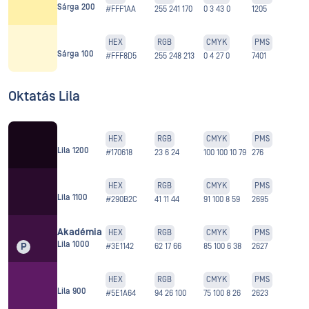
Sárga 200
#FFF1AA
255 241 170
0 3 43 0
1205
HEX
RGB
CMYK
PMS
Sárga 100
#FFF8D5
255 248 213
0 4 27 0
7401
Oktatás Lila
HEX
RGB
CMYK
PMS
Lila 1200
#170618
23 6 24
100 100 10 79
276
HEX
RGB
CMYK
PMS
Lila 1100
#290B2C
41 11 44
91 100 8 59
2695
Akadémia
HEX
RGB
CMYK
PMS
Lila 1000
P
#3E1142
62 17 66
85 100 6 38
2627
HEX
RGB
CMYK
PMS
Lila 900
#5E1A64
94 26 100
75 100 8 26
2623