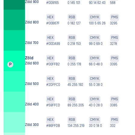
Zöld 900
#009165
0 145 101
90 14 62 43
568
HEX
RGB
CMYK
PMS
Zöld 800
#00B67F
0 182 127
100 5 65 26
3295
HEX
RGB
CMYK
PMS
Zöld 700
#00DA99
0 218 153
99 0 69 0
3278
Zöld
HEX
RGB
CMYK
PMS
Zöld 600
P
#00FFB2
0 255 178
66 0 48 0
3395
HEX
RGB
CMYK
Zöld 500
#2DFFC0
45 255 192
55 0 38 0
HEX
RGB
CMYK
PMS
Zöld 400
#59FFCD
89 255 205
43 0 28 0
3385
HEX
RGB
CMYK
PMS
Zöld 300
#86FFDB
134 255 219
33 0 18 0
332