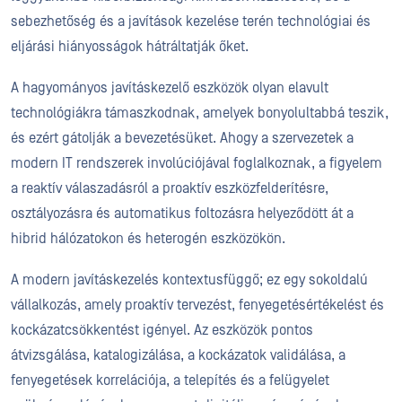
sebezhetőség és a javítások kezelése terén technológiai és
eljárási hiányosságok hátráltatják őket.
A hagyományos javításkezelő eszközök olyan elavult
technológiákra támaszkodnak, amelyek bonyolultabbá teszik,
és ezért gátolják a bevezetésüket. Ahogy a szervezetek a
modern IT rendszerek involúciójával foglalkoznak, a figyelem
a reaktív válaszadásról a proaktív eszközfelderítésre,
osztályozásra és automatikus foltozásra helyeződött át a
hibrid hálózatokon és heterogén eszközökön.
A modern javításkezelés kontextusfüggő; ez egy sokoldalú
vállalkozás, amely proaktív tervezést, fenyegetésértékelést és
kockázatcsökkentést igényel. Az eszközök pontos
átvizsgálása, katalogizálása, a kockázatok validálása, a
fenyegetések korrelációja, a telepítés és a felügyelet