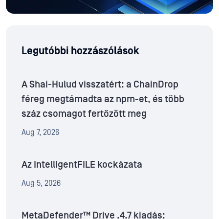
Legutóbbi hozzászólások
A Shai-Hulud visszatért: a ChainDrop
féreg megtámadta az npm-et, és több
száz csomagot fertőzött meg
Aug 7, 2026
Az IntelligentFILE kockázata
Aug 5, 2026
MetaDefender™ Drive .4.7 kiadás: