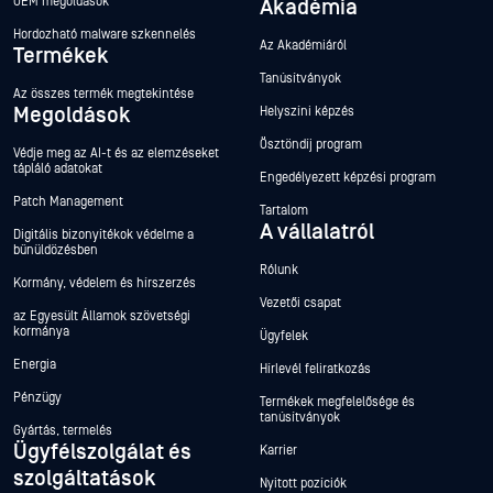
OEM megoldások
Akadémia
Hordozható malware szkennelés
Az Akadémiáról
Termékek
Tanúsítványok
Az összes termék megtekintése
Megoldások
Helyszíni képzés
Ösztöndíj program
Védje meg az AI-t és az elemzéseket
tápláló adatokat
Engedélyezett képzési program
Patch Management
Tartalom
A vállalatról
Digitális bizonyítékok védelme a
bűnüldözésben
Rólunk
Kormány, védelem és hírszerzés
Vezetői csapat
az Egyesült Államok szövetségi
kormánya
Ügyfelek
Energia
Hírlevél feliratkozás
Pénzügy
Termékek megfelelősége és
tanúsítványok
Gyártás, termelés
Ügyfélszolgálat és
Karrier
szolgáltatások
Nyitott pozíciók