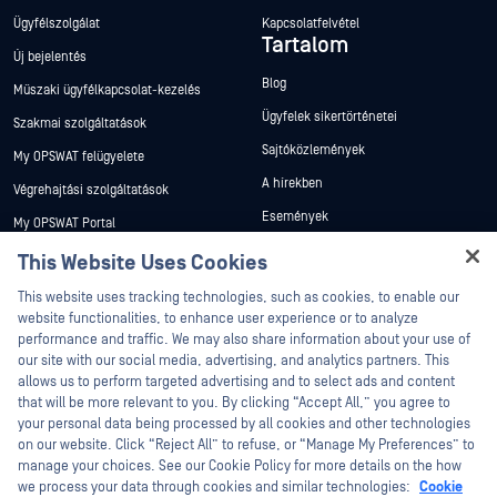
Ügyfélszolgálat
Kapcsolatfelvétel
Tartalom
Új bejelentés
Blog
Műszaki ügyfélkapcsolat-kezelés
Ügyfelek sikertörténetei
Szakmai szolgáltatások
Sajtóközlemények
My OPSWAT felügyelete
A hírekben
Végrehajtási szolgáltatások
Események
My OPSWAT Portal
Webináriumok
Műszaki dokumentáció
This Website Uses Cookies
Adatlapok
Hey there!
Képzések
This website uses tracking technologies, such as cookies, to enable our
I'm Ozzy, your OPSWAT virtual assistant.
Fehér könyvek
website functionalities, to enhance user experience or to analyze
Biztonsági sebezhetőségi program
How can I help you secure what's critical
performance and traffic. We may also share information about your use of
Partnerek
Ingyenes eszközök
today?
our site with our social media, advertising, and analytics partners. This
allows us to perform targeted advertising and to select ads and content
Tanúsítvány
that will be more relevant to you. By clicking “Accept All,” you agree to
Technológiai partnerek
your personal data being processed by all cookies and other technologies
on our website. Click “Reject All” to refuse, or “Manage My Preferences” to
Channel partner program
manage your choices. See our Cookie Policy for more details on the how
we process your data through cookies and similar technologies:
Cookie