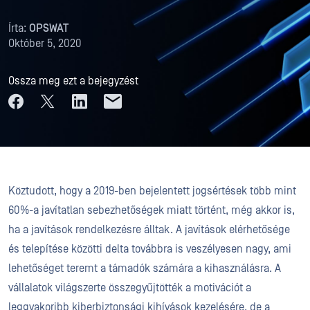
Írta:
OPSWAT
Október 5, 2020
Ossza meg ezt a bejegyzést
Köztudott, hogy a 2019-ben bejelentett jogsértések több mint
60%-a javítatlan sebezhetőségek miatt történt, még akkor is,
ha a javítások rendelkezésre álltak. A javítások elérhetősége
és telepítése közötti delta továbbra is veszélyesen nagy, ami
lehetőséget teremt a támadók számára a kihasználásra. A
vállalatok világszerte összegyűjtötték a motivációt a
leggyakoribb kiberbiztonsági kihívások kezelésére, de a