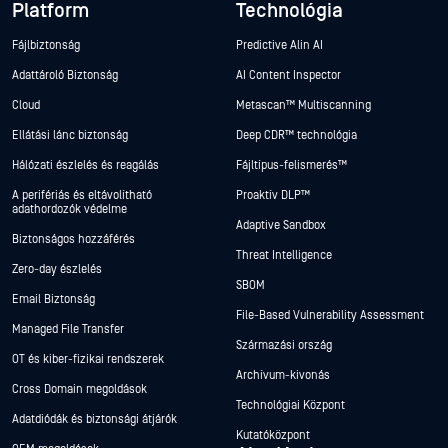
Platform
Technológia
Fájlbiztonság
Predictive Alin AI
Adattároló Biztonság
AI Content Inspector
Cloud
Metascan™ Multiscanning
Ellátási lánc biztonság
Deep CDR™ technológia
Hálózati észlelés és reagálás
Fájltípus-felismerés™
A perifériás és eltávolítható
Proaktív DLP™
adathordozók védelme
Adaptive Sandbox
Biztonságos hozzáférés
Threat Intelligence
Zero-day észlelés
SBOM
Email Biztonság
File-Based Vulnerability Assessment
Managed File Transfer
Származási ország
OT és kiber-fizikai rendszerek
Archívum-kivonás
Cross Domain megoldások
Technológiai Központ
Adatdiódák és biztonsági átjárók
Kutatóközpont