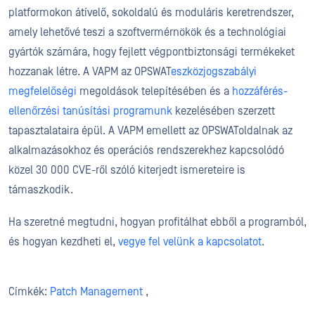
platformokon átívelő, sokoldalú és moduláris keretrendszer,
amely lehetővé teszi a szoftvermérnökök és a technológiai
gyártók számára, hogy fejlett végpontbiztonsági termékeket
hozzanak létre. A VAPM az OPSWAT
eszközjogszabályi
megfelelőségi
megoldások telepítésében és a
hozzáférés-
ellenőrzési tanúsítási programunk
kezelésében szerzett
tapasztalataira épül. A VAPM emellett az OPSWAToldalnak az
alkalmazásokhoz és operációs rendszerekhez kapcsolódó
közel 30 000 CVE-ről szóló kiterjedt ismereteire is
támaszkodik.
Ha szeretné megtudni, hogyan profitálhat ebből a programból,
és hogyan kezdheti el,
vegye fel velünk a kapcsolatot
.
Címkék:
Patch Management
,