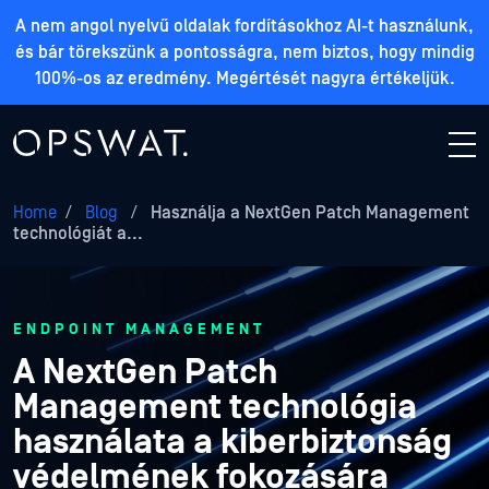
A nem angol nyelvű oldalak fordításokhoz AI-t használunk,
és bár törekszünk a pontosságra, nem biztos, hogy mindig
100%-os az eredmény. Megértését nagyra értékeljük.
Home
/
Blog
/
Használja a NextGen Patch Management
technológiát a...
ENDPOINT MANAGEMENT
A NextGen Patch
Management technológia
használata a kiberbiztonság
védelmének fokozására