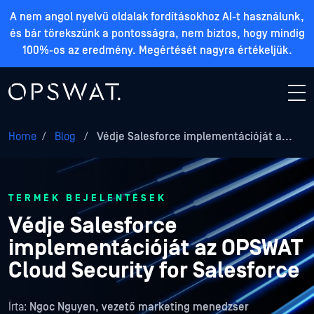
A nem angol nyelvű oldalak fordításokhoz AI-t használunk,
és bár törekszünk a pontosságra, nem biztos, hogy mindig
100%-os az eredmény. Megértését nagyra értékeljük.
Home
/
Blog
/
Védje Salesforce implementációját a...
TERMÉK BEJELENTÉSEK
Védje Salesforce
implementációját az OPSWAT
Cloud Security for Salesforce
Írta:
Ngoc Nguyen, vezető marketing menedzser