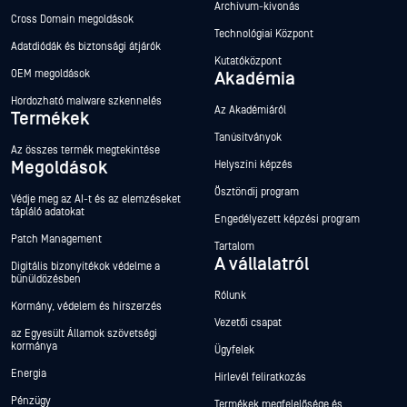
Archívum-kivonás
Cross Domain megoldások
Technológiai Központ
Adatdiódák és biztonsági átjárók
Kutatóközpont
OEM megoldások
Akadémia
Hordozható malware szkennelés
Az Akadémiáról
Termékek
Tanúsítványok
Az összes termék megtekintése
Megoldások
Helyszíni képzés
Ösztöndíj program
Védje meg az AI-t és az elemzéseket
tápláló adatokat
Engedélyezett képzési program
Patch Management
Tartalom
A vállalatról
Digitális bizonyítékok védelme a
bűnüldözésben
Rólunk
Kormány, védelem és hírszerzés
Vezetői csapat
az Egyesült Államok szövetségi
kormánya
Ügyfelek
Energia
Hírlevél feliratkozás
Pénzügy
Termékek megfelelősége és