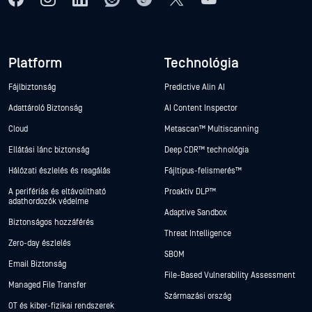
Platform
Technológia
Fájlbiztonság
Predictive Alin AI
Adattároló Biztonság
AI Content Inspector
Cloud
Metascan™ Multiscanning
Ellátási lánc biztonság
Deep CDR™ technológia
Hálózati észlelés és reagálás
Fájltípus-felismerés™
A perifériás és eltávolítható
Proaktív DLP™
adathordozók védelme
Adaptive Sandbox
Biztonságos hozzáférés
Threat Intelligence
Zero-day észlelés
SBOM
Email Biztonság
File-Based Vulnerability Assessment
Managed File Transfer
Származási ország
OT és kiber-fizikai rendszerek