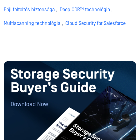
Fájl feltöltés biztonsága
,
Deep CDR™ technológia
,
Multiscanning technológia
,
Cloud Security for Salesforce