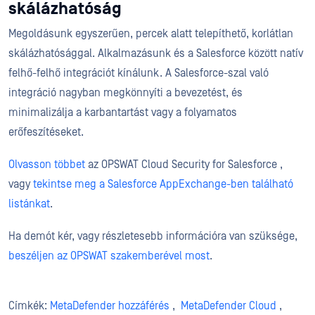
skálázhatóság
Megoldásunk egyszerűen, percek alatt telepíthető, korlátlan
skálázhatósággal. Alkalmazásunk és a Salesforce között natív
felhő-felhő integrációt kínálunk. A Salesforce-szal való
integráció nagyban megkönnyíti a bevezetést, és
minimalizálja a karbantartást vagy a folyamatos
erőfeszítéseket.
Olvasson többet
az OPSWAT Cloud Security for Salesforce ,
vagy
tekintse meg a Salesforce AppExchange-ben található
listánkat
.
Ha demót kér, vagy részletesebb információra van szüksége,
beszéljen az OPSWAT szakemberével most
.
Címkék:
MetaDefender hozzáférés
,
MetaDefender Cloud
,