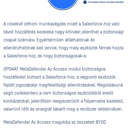
A növekvő otthoni munkavégzés miatt a Salesforce-hoz való
távoli hozzáférés kezelése nagy kihívást jelenthet a biztonsági
csapat számára. Egyértelműen átláthatónak és
ellenőrizhetőnek kell lennie, hogy mely eszközök férnek hozzá
a Salesforce-hoz, és hogy biztonságosak-e.
OPSWAT MetaDefender Az Access modul biztonságos
hozzáférést biztosít a Salesforce-hoz, a végponti eszközök
fejlett jogszabályi megfelelőségi ellenőrzésével. Megoldásunk
segít csökkenteni a nem biztonságos eszközökből eredő
kockázatokat, jelentősen leegyszerűsíti a folyamatos kezelést,
valamint időt és energiát takarít meg a rendszer védelmében.
MetaDefender Az Access megoldja az összetett BYOD