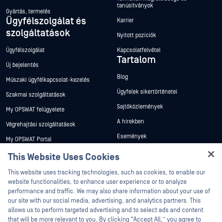
tanúsítványok
Gyártás, termelés
Ügyfélszolgálat és
Karrier
szolgáltatások
Nyitott pozíciók
Ügyfélszolgálat
Kapcsolatfelvétel
Tartalom
Új bejelentés
Blog
Műszaki ügyfélkapcsolat-kezelés
Ügyfelek sikertörténetei
Szakmai szolgáltatások
Sajtóközlemények
My OPSWAT felügyelete
A hírekben
Végrehajtási szolgáltatások
Események
My OPSWAT Portal
Webináriumok
Műszaki dokumentáció
This Website Uses Cookies
Adatlapok
Hey there!
Képzések
This website uses tracking technologies, such as cookies, to enable our
I'm Ozzy, your OPSWAT virtual assistant.
Fehér könyvek
website functionalities, to enhance user experience or to analyze
Biztonsági sebezhetőségi program
How can I help you secure what's critical
performance and traffic. We may also share information about your use of
Partnerek
Ingyenes eszközök
today?
our site with our social media, advertising, and analytics partners. This
allows us to perform targeted advertising and to select ads and content
Tanúsítvány
that will be more relevant to you. By clicking “Accept All,” you agree to