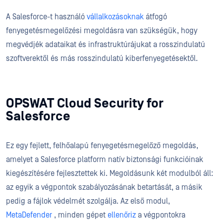
A Salesforce-t használó
vállalkozásoknak
átfogó
fenyegetésmegelőzési megoldásra van szükségük, hogy
megvédjék adataikat és infrastruktúrájukat a rosszindulatú
szoftverektől és más rosszindulatú kiberfenyegetésektől.
OPSWAT Cloud Security for
Salesforce
Ez egy fejlett, felhőalapú fenyegetésmegelőző megoldás,
amelyet a Salesforce platform natív biztonsági funkcióinak
kiegészítésére fejlesztettek ki. Megoldásunk két modulból áll:
az egyik a végpontok szabályozásának betartását, a másik
pedig a fájlok védelmét szolgálja. Az első modul,
MetaDefender
, minden gépet
ellenőriz
a végpontokra