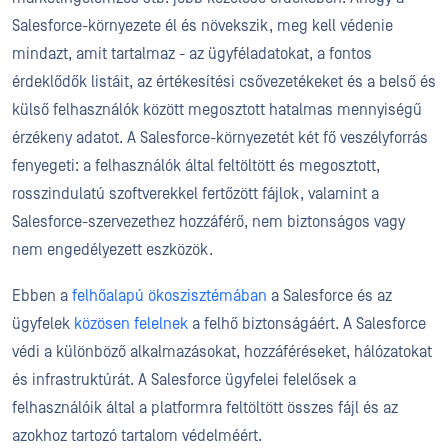
Salesforce-környezete él és növekszik, meg kell védenie
mindazt, amit tartalmaz - az ügyféladatokat, a fontos
érdeklődők listáit, az értékesítési csővezetékeket és a belső és
külső felhasználók között megosztott hatalmas mennyiségű
érzékeny adatot. A Salesforce-környezetét két fő veszélyforrás
fenyegeti: a felhasználók által feltöltött és megosztott,
rosszindulatú szoftverekkel fertőzött fájlok, valamint a
Salesforce-szervezethez hozzáférő, nem biztonságos vagy
nem engedélyezett eszközök.
Ebben a
felhőalapú ökoszisztémában
a Salesforce és az
ügyfelek
közösen felelnek
a felhő biztonságáért. A Salesforce
védi a különböző alkalmazásokat, hozzáféréseket, hálózatokat
és infrastruktúrát. A Salesforce ügyfelei felelősek a
felhasználóik által a platformra feltöltött összes fájl és az
azokhoz tartozó tartalom védelméért.