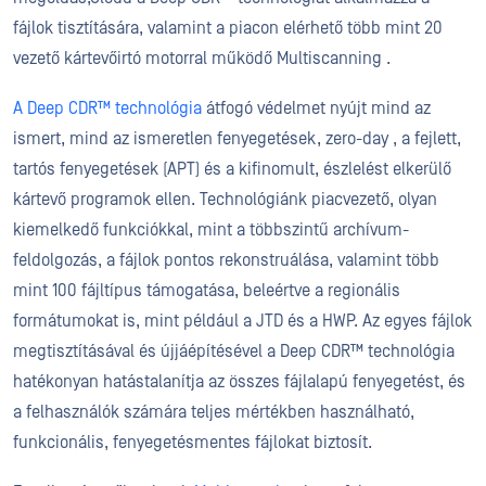
fájlok tisztítására, valamint a piacon elérhető több mint 20
vezető kártevőirtó motorral működő Multiscanning .
A Deep CDR™ technológia
átfogó védelmet nyújt mind az
ismert, mind az ismeretlen fenyegetések, zero-day , a fejlett,
tartós fenyegetések (APT) és a kifinomult, észlelést elkerülő
kártevő programok ellen. Technológiánk piacvezető, olyan
kiemelkedő funkciókkal, mint a többszintű archívum-
feldolgozás, a fájlok pontos rekonstruálása, valamint több
mint 100 fájltípus támogatása, beleértve a regionális
formátumokat is, mint például a JTD és a HWP. Az egyes fájlok
megtisztításával és újjáépítésével a Deep CDR™ technológia
hatékonyan hatástalanítja az összes fájlalapú fenyegetést, és
a felhasználók számára teljes mértékben használható,
funkcionális, fenyegetésmentes fájlokat biztosít.