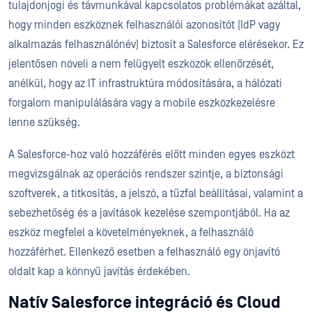
tulajdonjogi és távmunkával kapcsolatos problémákat azáltal,
hogy minden eszköznek felhasználói azonosítót (IdP vagy
alkalmazás felhasználónév) biztosít a Salesforce elérésekor. Ez
jelentősen növeli a nem felügyelt eszközök ellenőrzését,
anélkül, hogy az IT infrastruktúra módosítására, a hálózati
forgalom manipulálására vagy a mobile eszközkezelésre
lenne szükség.
A Salesforce-hoz való hozzáférés előtt minden egyes eszközt
megvizsgálnak az operációs rendszer szintje, a biztonsági
szoftverek, a titkosítás, a jelszó, a tűzfal beállításai, valamint a
sebezhetőség és a javítások kezelése szempontjából. Ha az
eszköz megfelel a követelményeknek, a felhasználó
hozzáférhet. Ellenkező esetben a felhasználó egy önjavító
oldalt kap a könnyű javítás érdekében.
Natív Salesforce integráció és Cloud