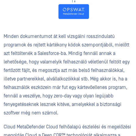
Minden dokumentumot át kell vizsgálni rosszindulatú
programok és rejtett kártékony kódok szempontjából, mielőtt
azt feltöltenék a Salesforce-ba. Mindig fennáll annak a
lehetősége, hogy valamelyik felhasználó véletlenül feltölt egy
fertőzött fájlt, és megosztja azt más belső felhasználókkal,
illetve partnereikkel, alvállalkozóikkal stb. Még akkor is, ha a
felhasználók eszközein már fut egy kártevőellenes program,
fennáll a veszélye, hogy zero-day vagy olyan legújabb
fenyegetéseknek lesznek kitéve, amelyekkel a biztonsági
szoftver még nem számol.
Cloud MetaDefender Cloud felhőalapú észlelési és megelőzési
megoldás,Cloud a Deep CDR™ technológiát alkalmazza a