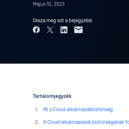
Május 10, 2023
Ossza meg ezt a bejegyzést
Tartalomjegyzék
Mi a Cloud alkalmazásbiztonság
A Cloud alkalmazások biztonságának f