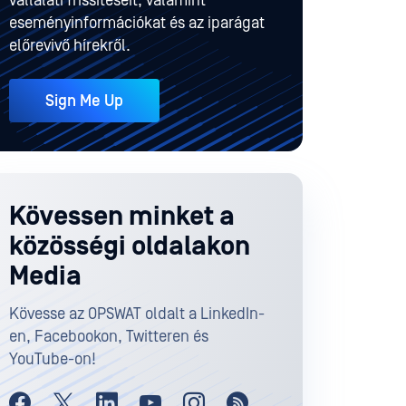
vállalati frissítéseit, valamint
eseményinformációkat és az iparágat
előrevivő hírekről.
Sign Me Up
Kövessen minket a
közösségi oldalakon
Media
Kövesse az OPSWAT oldalt a LinkedIn-
en, Facebookon, Twitteren és
YouTube-on!