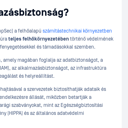
mazásbiztonság?
ppSec) a felhőalapú
számítástechnikai környezetben
túra
teljes felhőkörnyezetében
történő védelmének
, fenyegetésekkel és támadásokkal szemben.
, amely magában foglalja az adatbiztonságot, a
AM), az alkalmazásbiztonságot, az infrastruktúra
agálást és helyreállítást.
ajtásával a szervezetek biztosíthatják adataik és
 rendelkezésre állását, miközben betartják a
arági szabványokat, mint az Egészségbiztosítási
ny (HIPPA) és az általános adatvédelmi