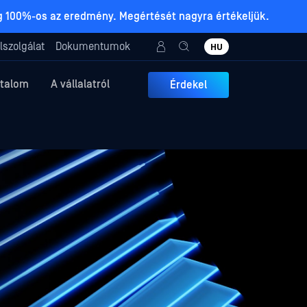
ig 100%-os az eredmény. Megértését nagyra értékeljük.
lszolgálat
Dokumentumok
HU
rtalom
A vállalatról
Érdekel