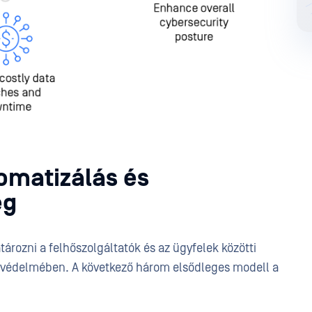
omatizálás és
ég
ározni a felhőszolgáltatók és az ügyfelek közötti
k védelmében. A következő három elsődleges modell a