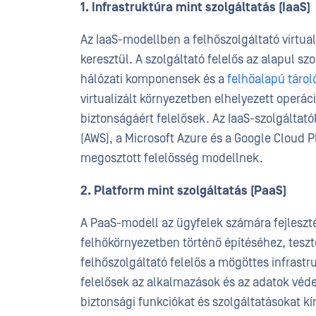
1. Infrastruktúra mint szolgáltatás (IaaS)
Az IaaS-modellben a felhőszolgáltató virtuali
keresztül. A szolgáltató felelős az alapul szo
hálózati komponensek és a
felhőalapú táro
virtualizált környezetben elhelyezett operá
biztonságáért felelősek. Az IaaS-szolgáltat
(AWS), a Microsoft Azure és a Google Cloud P
megosztott felelősség modellnek.
2. Platform mint szolgáltatás (PaaS)
A PaaS-modell az ügyfelek számára fejleszté
felhőkörnyezetben történő építéséhez, tesz
felhőszolgáltató felelős a mögöttes infrast
felelősek az alkalmazások és az adatok véde
biztonsági funkciókat és szolgáltatásokat k