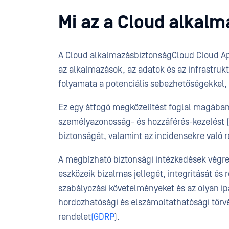
Mi az a Cloud alkal
A Cloud alkalmazásbiztonságCloud Cloud A
az alkalmazások, az adatok és az infrastruk
folyamata a potenciális sebezhetőségekkel
Ez egy átfogó megközelítést foglal magában
személyazonosság- és hozzáférés-kezelést (I
biztonságát, valamint az incidensekre való re
A megbízható biztonsági intézkedések végreh
eszközeik bizalmas jellegét, integritását és
szabályozási követelményeket és az olyan ip
hordozhatósági és elszámoltathatósági törvé
rendelet
(GDRP
).