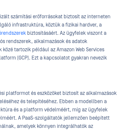
zált számítási erőforrásokat biztosít az interneten
lgáló infrastruktúra, köztük a fizikai hardver, a
lórendszerek
biztosításáért. Az ügyfelek viszont a
ciós rendszerek, alkalmazások és adatok
ók közé tartozik például az Amazon Web Services
latform (GCP). Ezt a kapcsolatot gyakran nevezik
si platformot és eszközöket biztosít az alkalmazások
teléséhez és telepítéséhez. Ebben a modellben a
ruktúra és a platform védelméért, míg az ügyfelek
lméért. A PaaS-szolgáltatók jellemzően beépített
ínálnak, amelyek könnyen integrálhatók az