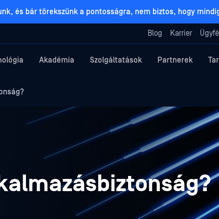
lunk, és bár törekszünk a pontosságra, nem biztos, hogy mind
Blog
Karrier
Ügyfé
nológia
Akadémia
Szolgáltatások
Partnerek
Ta
tonság?
alkalmazásbiztonság?