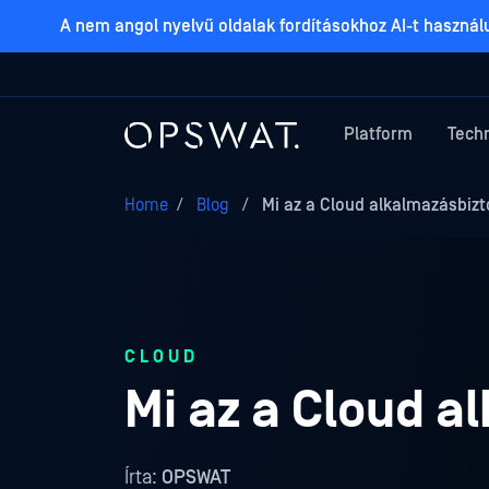
A nem angol nyelvű oldalak fordításokhoz AI-t haszná
Platform
Tech
Home
/
Blog
/
Mi az a Cloud alkalmazásbiz
CLOUD
Mi az a Cloud 
Írta:
OPSWAT