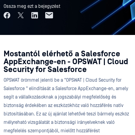
Ossza meg ezt a bejegyzést
Mostantól elérhető a Salesforce
AppExchange-en - OPSWAT | Cloud
Security for Salesforce
OPSWAT örömmel jelenti be a "OPSWAT | Cloud Security for
Salesforce " elindítását a Salesforce AppExchange-en, amely
segít a vállalkozásoknak a jogszabályi megfelelőség és
biztonság érdekében az eszközökhöz való hozzáférés natív
biztosításában. Ez az új ajánlat lehetővé teszi bármely eszköz
mélyreható vizsgálatát a biztonsági irányelveknek való
megfelelés szempontjából, mielőtt hozzáférést