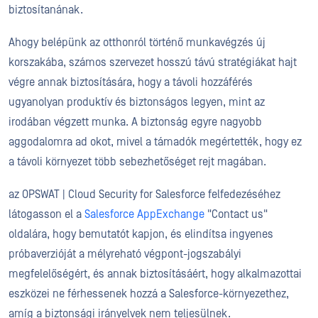
biztosítanának.
Ahogy belépünk az otthonról történő munkavégzés új
korszakába, számos szervezet hosszú távú stratégiákat hajt
végre annak biztosítására, hogy a távoli hozzáférés
ugyanolyan produktív és biztonságos legyen, mint az
irodában végzett munka. A biztonság egyre nagyobb
aggodalomra ad okot, mivel a támadók megértették, hogy ez
a távoli környezet több sebezhetőséget rejt magában.
az OPSWAT | Cloud Security for Salesforce felfedezéséhez
látogasson el a
Salesforce AppExchange
"Contact us"
oldalára, hogy bemutatót kapjon, és elindítsa ingyenes
próbaverzióját a mélyreható végpont-jogszabályi
megfelelőségért, és annak biztosításáért, hogy alkalmazottai
eszközei ne férhessenek hozzá a Salesforce-környezethez,
amíg a biztonsági irányelvek nem teljesülnek.