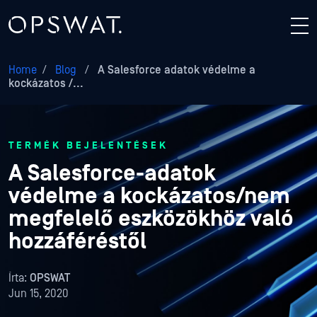
Home
/
Blog
/
A Salesforce adatok védelme a
kockázatos /...
TERMÉK BEJELENTÉSEK
A Salesforce-adatok
védelme a kockázatos/nem
megfelelő eszközökhöz való
hozzáféréstől
Írta:
OPSWAT
Jun 15, 2020