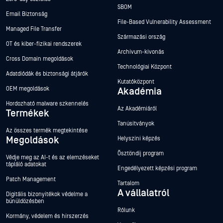
SBOM
Email Biztonság
File-Based Vulnerability Assessment
Managed File Transfer
Származási ország
OT és kiber-fizikai rendszerek
Archívum-kivonás
Cross Domain megoldások
Technológiai Központ
Adatdiódák és biztonsági átjárók
Kutatóközpont
OEM megoldások
Akadémia
Hordozható malware szkennelés
Az Akadémiáról
Termékek
Tanúsítványok
Az összes termék megtekintése
Megoldások
Helyszíni képzés
Ösztöndíj program
Védje meg az AI-t és az elemzéseket
tápláló adatokat
Engedélyezett képzési program
Patch Management
Tartalom
A vállalatról
Digitális bizonyítékok védelme a
bűnüldözésben
Rólunk
Kormány, védelem és hírszerzés