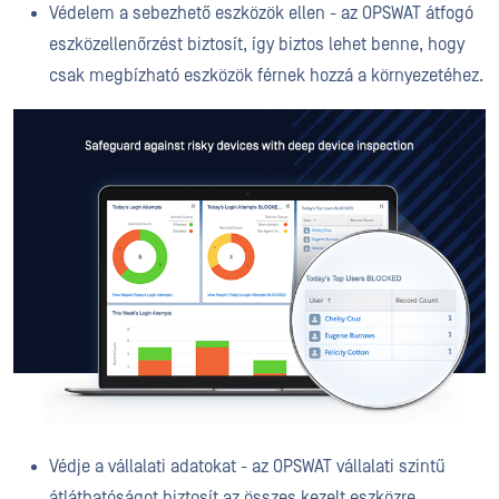
Védelem a sebezhető eszközök ellen - az OPSWAT átfogó
eszközellenőrzést biztosít, így biztos lehet benne, hogy
csak megbízható eszközök férnek hozzá a környezetéhez.
Védje a vállalati adatokat - az OPSWAT vállalati szintű
átláthatóságot biztosít az összes kezelt eszközre