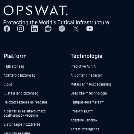
Platform
Technológia
Fájlbiztonság
Predictive Alin AI
Adattároló Biztonság
AI Content Inspector
Cloud
Metascan™ Multiscanning
Ellátási lánc biztonság
Deep CDR™ technológia
Hálózati észlelés és reagálás
Fájltípus-felismerés™
A perifériás és eltávolítható
Proaktív DLP™
adathordozók védelme
Adaptive Sandbox
Biztonságos hozzáférés
Threat Intelligence
Zero-day észlelés