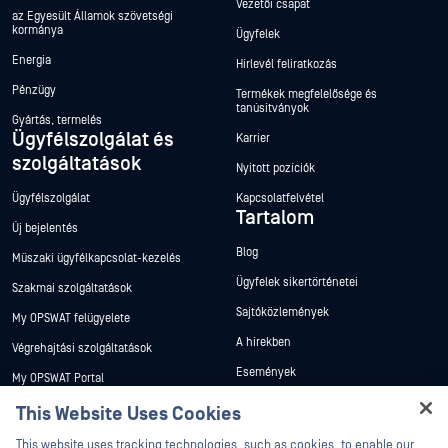
Vezetői csapat
az Egyesült Államok szövetségi
kormánya
Ügyfelek
Energia
Hírlevél feliratkozás
Pénzügy
Termékek megfelelősége és
tanúsítványok
Gyártás, termelés
Ügyfélszolgálat és
Karrier
szolgáltatások
Nyitott pozíciók
Ügyfélszolgálat
Kapcsolatfelvétel
Tartalom
Új bejelentés
Blog
Műszaki ügyfélkapcsolat-kezelés
Ügyfelek sikertörténetei
Szakmai szolgáltatások
Sajtóközlemények
My OPSWAT felügyelete
A hírekben
Végrehajtási szolgáltatások
Események
My OPSWAT Portal
Webináriumok
Műszaki dokumentáció
This Website Uses Cookies
Adatlapok
Hey there!
Képzések
This website uses tracking technologies, such as cookies, to enable our