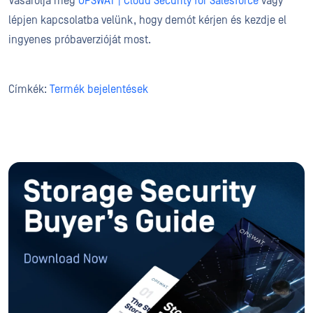
Vásárolja meg
OPSWAT | Cloud Security for Salesforce
vagy
lépjen kapcsolatba velünk, hogy demót kérjen és kezdje el
ingyenes próbaverzióját most.
Címkék:
Termék bejelentések