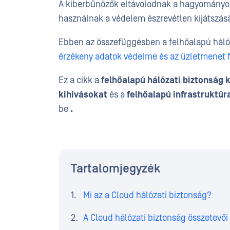
A kiberbűnözők eltávolodnak a hagyományos
használnak a védelem észrevétlen kijátszás
Ebben az összefüggésben a felhőalapú hálóza
érzékeny adatok védelme és az üzletmenet 
Ez a cikk a
felhőalapú hálózati biztonság 
kihívásokat
és a
felhőalapú infrastruktúr
be
.
Tartalomjegyzék
Mi az a Cloud hálózati biztonság?
A Cloud hálózati biztonság összetevői