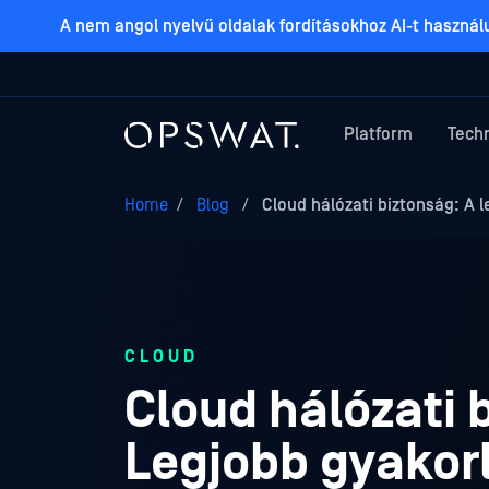
A nem angol nyelvű oldalak fordításokhoz AI-t haszná
Platform
Tech
Home
/
Blog
/
Cloud hálózati biztonság: A l
CLOUD
Cloud hálózati 
Legjobb gyakor