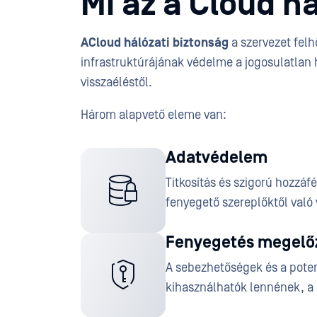
Mi az a Cloud h
ACloud hálózati biztonság
a szervezet fel
infrastruktúrájának védelme a jogosulatlan h
visszaéléstől.
Három alapvető eleme van:
Adatvédelem
Titkosítás és szigorú hozzá
fenyegető szereplőktől val
Fenyegetés megelő
A sebezhetőségek és a poten
kihasználhatók lennének, a r