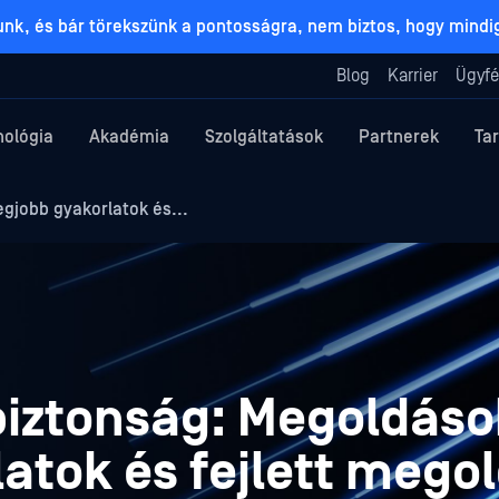
lunk, és bár törekszünk a pontosságra, nem biztos, hogy mind
Blog
Karrier
Ügyfé
nológia
Akadémia
Szolgáltatások
Partnerek
Ta
egjobb gyakorlatok és...
biztonság: Megoldáso
latok és fejlett meg