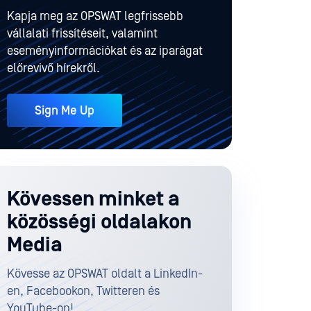
Kapja meg az OPSWAT legfrissebb
vállalati frissítéseit, valamint
eseményinformációkat és az iparágat
előrevivő hírekről.
Sign Me Up
Kövessen minket a
közösségi oldalakon
Media
Kövesse az OPSWAT oldalt a LinkedIn-
en, Facebookon, Twitteren és
YouTube-on!