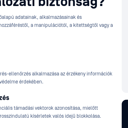
álózati biztonság?
hőalapú adatainak, alkalmazásainak és
ozzáféréstől, a manipulációtól, a kitettségtől vagy a
férés-ellenőrzés alkalmazása az érzékeny információk
ó védelme érdekében.
zés
ciális támadási vektorok azonosítása, mielőtt
osszindulatú kísérletek valós idejű blokkolása.