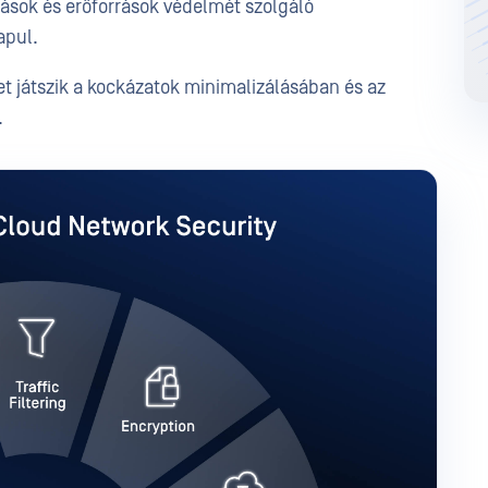
ások és erőforrások védelmét szolgáló
apul.
 játszik a kockázatok minimalizálásában és az
.