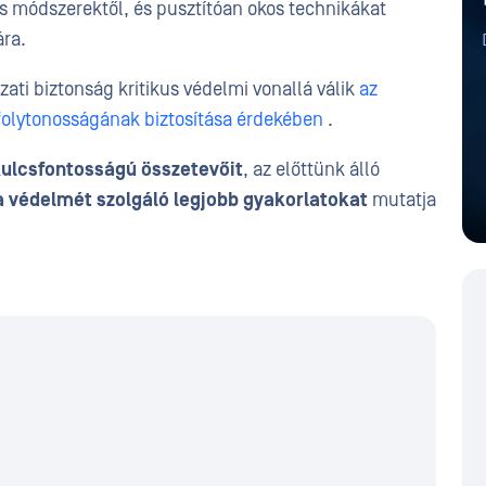
 módszerektől, és pusztítóan okos technikákat
ára.
ti biztonság kritikus védelmi vonallá válik
az
folytonosságának biztosítása érdekében
.
kulcsfontosságú összetevőit
, az előttünk álló
a védelmét szolgáló legjobb gyakorlatokat
mutatja