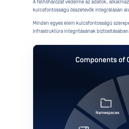
A felhőhálózat védelme az adatok, alkalmaz
kulcsfontosságú összetevők integrálásán al
Minden egyes elem kulcsfontosságú szerepet
infrastruktúra integritásának biztosításában