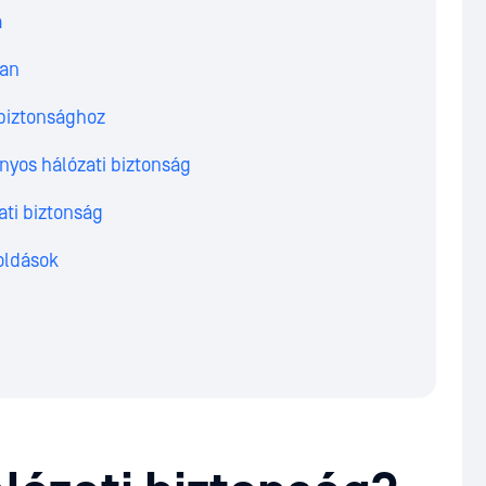
a
ban
 biztonsághoz
nyos hálózati biztonság
ati biztonság
oldások