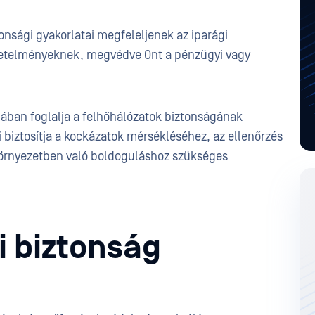
onsági gyakorlatai megfeleljenek az iparági
vetelményeknek, megvédve Önt a pénzügyi vagy
gában foglalja a felhőhálózatok biztonságának
mi biztosítja a kockázatok mérsékléséhez, az ellenőrzés
örnyezetben való boldoguláshoz szükséges
i biztonság