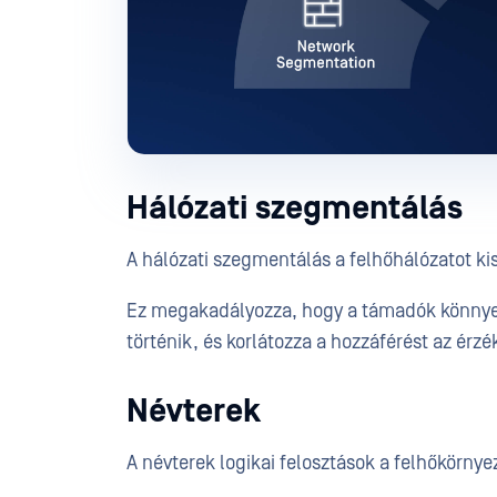
Hálózati szegmentálás
A hálózati szegmentálás a felhőhálózatot kis
Ez megakadályozza, hogy a támadók könnyen 
történik, és korlátozza a hozzáférést az ér
Névterek
A névterek logikai felosztások a felhőkörny