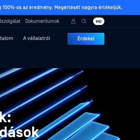
ig 100%-os az eredmény. Megértését nagyra értékeljük.
lszolgálat
Dokumentumok
HU
rtalom
A vállalatról
Érdekel
k:
oldások