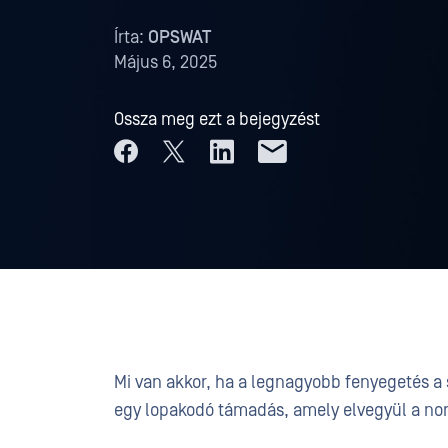
Írta:
OPSWAT
Május 6, 2025
Ossza meg ezt a bejegyzést
Mi van akkor, ha a legnagyobb fenyegetés a
egy lopakodó támadás, amely elvegyül a no