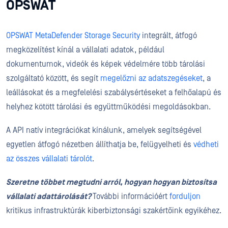
OPSWAT
OPSWAT MetaDefender Storage Security
integrált, átfogó
megközelítést kínál a vállalati adatok, például
dokumentumok, videók és képek védelmére több tárolási
szolgáltató között, és segít
megelőzni az adatszegéseket
, a
leállásokat és a megfelelési szabálysértéseket a felhőalapú és
helyhez kötött tárolási és együttműködési megoldásokban.
A API natív integrációkat kínálunk, amelyek segítségével
egyetlen átfogó nézetben állíthatja be, felügyelheti és
védheti
az összes vállalati tárolót
.
Szeretne többet megtudni arról, hogyan
hogyan biztosítsa
vállalati adattárolását
?
További információért
forduljon
kritikus infrastruktúrák kiberbiztonsági szakértőink egyikéhez.