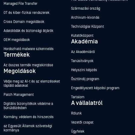
Managed File Transfer
Származási ország
OT és kiber-fizikai rendszerek
Archívum-kivonás
Cross Domain megoldások
Technológiai Központ
Adatdiódák és biztonsági átjárók
Kutatóközpont
OEM megoldások
Akadémia
Hordozható malware szkennelés
Az Akadémiáról
Termékek
Tanúsítványok
Az összes termék megtekintése
Megoldások
Helyszíni képzés
Ösztöndíj program
Védje meg az AI-t és az elemzéseket
tápláló adatokat
Engedélyezett képzési program
Patch Management
Tartalom
A vállalatról
Digitális bizonyítékok védelme a
bűnüldözésben
Rólunk
Kormány, védelem és hírszerzés
Vezetői csapat
az Egyesült Államok szövetségi
kormánya
Ügyfelek