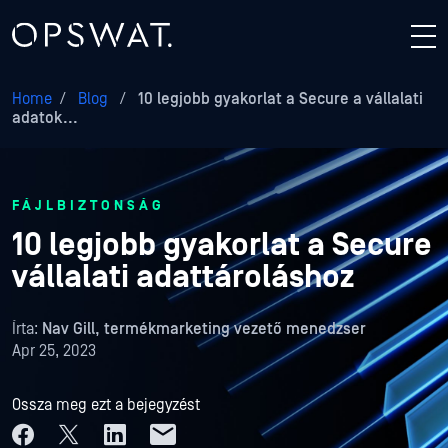
Home
/
Blog
/
10 legjobb gyakorlat a Secure a vállalati
adatok...
FÁJLBIZTONSÁG
10 legjobb gyakorlat a Secure
vállalati adattároláshoz
Írta:
Nav Gill, termékmarketing vezető menedzser
Apr 25, 2023
Ossza meg ezt a bejegyzést