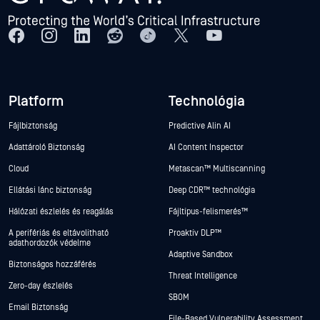
Platform
Technológia
Fájlbiztonság
Predictive Alin AI
Adattároló Biztonság
AI Content Inspector
Cloud
Metascan™ Multiscanning
Ellátási lánc biztonság
Deep CDR™ technológia
Hálózati észlelés és reagálás
Fájltípus-felismerés™
A perifériás és eltávolítható
Proaktív DLP™
adathordozók védelme
Adaptive Sandbox
Biztonságos hozzáférés
Threat Intelligence
Zero-day észlelés
SBOM
Email Biztonság
File-Based Vulnerability Assessment