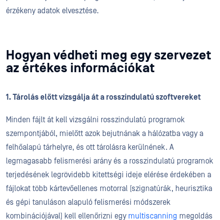
érzékeny adatok elvesztése.
Hogyan védheti meg egy szervezet
az értékes információkat
1. Tárolás előtt vizsgálja át a rosszindulatú szoftvereket
Minden fájlt át kell vizsgálni rosszindulatú programok
szempontjából, mielőtt azok bejutnának a hálózatba vagy a
felhőalapú tárhelyre, és ott tárolásra kerülnének. A
legmagasabb felismerési arány és a rosszindulatú programok
terjedésének legrövidebb kitettségi ideje elérése érdekében a
fájlokat több kártevőellenes motorral (szignatúrák, heurisztika
és gépi tanuláson alapuló felismerési módszerek
kombinációjával) kell ellenőrizni egy
multiscanning
megoldás