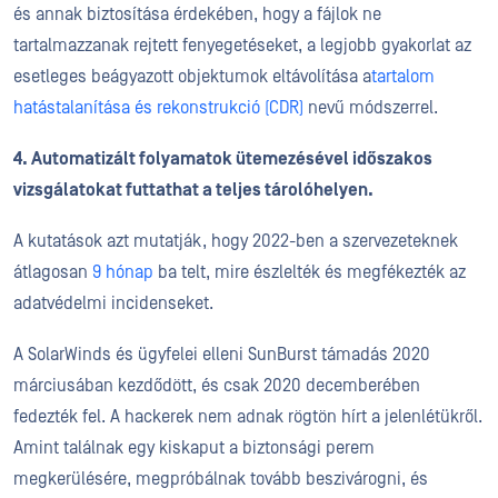
és annak biztosítása érdekében, hogy a fájlok ne
tartalmazzanak rejtett fenyegetéseket, a legjobb gyakorlat az
esetleges beágyazott objektumok eltávolítása a
tartalom
hatástalanítása és rekonstrukció (CDR)
nevű módszerrel.
4. Automatizált folyamatok ütemezésével időszakos
vizsgálatokat futtathat a teljes tárolóhelyen.
A kutatások azt mutatják, hogy 2022-ben a szervezeteknek
átlagosan
9 hónap
ba telt, mire észlelték és megfékezték az
adatvédelmi incidenseket.
A SolarWinds és ügyfelei elleni SunBurst támadás 2020
márciusában kezdődött, és csak 2020 decemberében
fedezték fel. A hackerek nem adnak rögtön hírt a jelenlétükről.
Amint találnak egy kiskaput a biztonsági perem
megkerülésére, megpróbálnak tovább beszivárogni, és