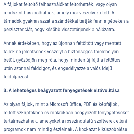
A fájlokat feltöltő felhasználókat feltörhették, vagy olyan
rendszert használhatnak, amely már veszélyeztetett. A
támadók gyakran azzal a szándékkal tartják fenn a gépeken a
perzisztenciát, hogy később visszatérjenek a hálózatra.
Annak érdekében, hogy az újonnan feltöltött vagy mentett
fájlok ne jelentsenek veszélyt a biztonságos tárolóhelyen
belül, győződjön meg róla, hogy minden új fájlt a feltöltés
után azonnal feldolgoz, és engedélyezze a valós idejű
feldolgozást.
3. A lehetséges beágyazott fenyegetések eltávolítása
Az olyan fájlok, mint a Microsoft Office, PDF és képfájlok,
rejtett szkriptekben és makrókban beágyazott fenyegetéseket
tartalmazhatnak, amelyeket a rosszindulatú szoftverek elleni
programok nem mindig észlelnek. A kockázat kiküszöbölése