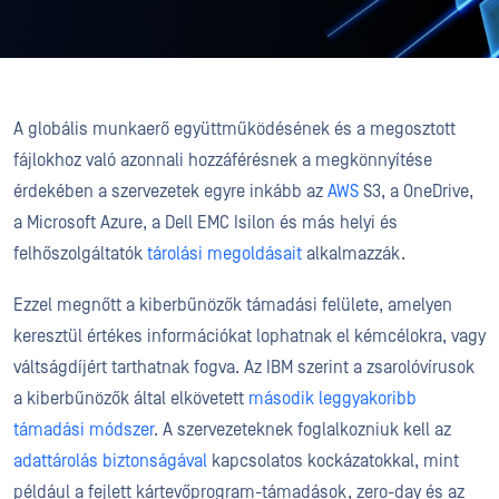
A globális munkaerő együttműködésének és a megosztott
fájlokhoz való azonnali hozzáférésnek a megkönnyítése
érdekében a szervezetek egyre inkább az
AWS
S3, a OneDrive,
a Microsoft Azure, a Dell EMC Isilon és más helyi és
felhőszolgáltatók
tárolási megoldásait
alkalmazzák.
Ezzel megnőtt a kiberbűnözők támadási felülete, amelyen
keresztül értékes információkat lophatnak el kémcélokra, vagy
váltságdíjért tarthatnak fogva. Az IBM szerint a zsarolóvírusok
a kiberbűnözők által elkövetett
második leggyakoribb
támadási módszer
. A szervezeteknek foglalkozniuk kell az
adattárolás biztonságával
kapcsolatos kockázatokkal, mint
például a fejlett kártevőprogram-támadások, zero-day és az