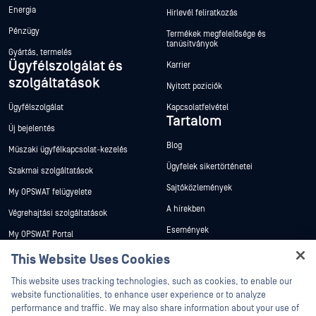
Energia
Hírlevél feliratkozás
Pénzügy
Termékek megfelelősége és
tanúsítványok
Gyártás, termelés
Ügyfélszolgálat és
Karrier
szolgáltatások
Nyitott pozíciók
Ügyfélszolgálat
Kapcsolatfelvétel
Tartalom
Új bejelentés
Blog
Műszaki ügyfélkapcsolat-kezelés
Ügyfelek sikertörténetei
Szakmai szolgáltatások
Sajtóközlemények
My OPSWAT felügyelete
A hírekben
Végrehajtási szolgáltatások
Események
My OPSWAT Portal
Webináriumok
Műszaki dokumentáció
This Website Uses Cookies
Adatlapok
Hey there!
Képzések
This website uses tracking technologies, such as cookies, to enable our
Fehér könyvek
I'm Ozzy, your OPSWAT virtual assistant.
website functionalities, to enhance user experience or to analyze
Biztonsági sebezhetőségi program
How can I help you secure what's critical
performance and traffic. We may also share information about your use of
Partnerek
Ingyenes eszközök