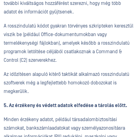
további kiváltságos hozzáférést szerezni, hogy még több
adatot és információt gyűjtsenek.
A rosszindulatú kódot gyakran törvényes szkripteken keresztül
viszik be (például Office-dokumentumokban vagy
termelékenységi fájlokban), amelyek később a rosszindulatú
programok letöltése céljából csatlakoznak a Command &
Control (C2) szerverekhez.
Az időzítésen alapuló kitérő taktikát alkalmazó rosszindulatú
szoftverek még a legfejlettebb homokozó dobozokat is
megkerülik.
5. Az érzékeny és védett adatok elfedése a tárolás előtt.
Minden érzékeny adatot, például társadalombiztosítási
számokat, bankszámlaadatokat vagy személyazonosításra
alkalmas információkat (PII) redukálni, maszkolni vagy