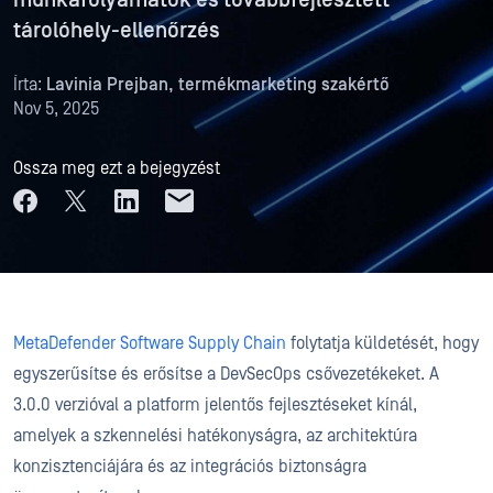
munkafolyamatok és továbbfejlesztett
tárolóhely-ellenőrzés
Írta:
Lavinia Prejban, termékmarketing szakértő
Nov 5, 2025
Ossza meg ezt a bejegyzést
MetaDefender Software Supply Chain
folytatja küldetését, hogy
egyszerűsítse és erősítse a DevSecOps csővezetékeket. A
3.0.0 verzióval a platform jelentős fejlesztéseket kínál,
amelyek a szkennelési hatékonyságra, az architektúra
konzisztenciájára és az integrációs biztonságra