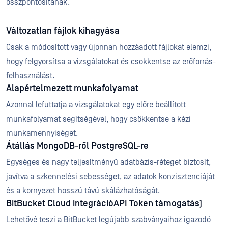
összpontosítanak.
Változatlan fájlok kihagyása
Csak a módosított vagy újonnan hozzáadott fájlokat elemzi,
hogy felgyorsítsa a vizsgálatokat és csökkentse az erőforrás-
felhasználást.
Alapértelmezett munkafolyamat
Azonnal lefuttatja a vizsgálatokat egy előre beállított
munkafolyamat segítségével, hogy csökkentse a kézi
munkamennyiséget.
Átállás MongoDB-ről PostgreSQL-re
Egységes és nagy teljesítményű adatbázis-réteget biztosít,
javítva a szkennelési sebességet, az adatok konzisztenciáját
és a környezet hosszú távú skálázhatóságát.
BitBucket Cloud integrációAPI Token támogatás)
Lehetővé teszi a BitBucket legújabb szabványaihoz igazodó