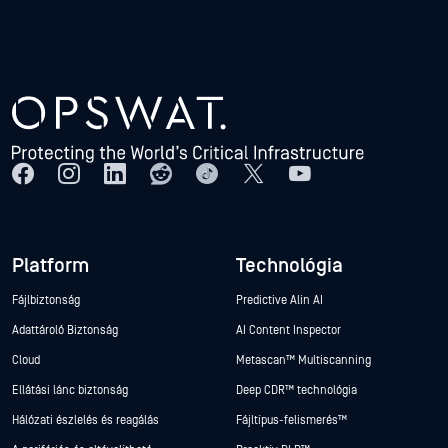
Platform
Technológia
Fájlbiztonság
Predictive Alin AI
Adattároló Biztonság
AI Content Inspector
Cloud
Metascan™ Multiscanning
Ellátási lánc biztonság
Deep CDR™ technológia
Hálózati észlelés és reagálás
Fájltípus-felismerés™