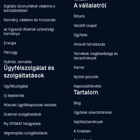
A vállalatról
Digitális bizonyítékok védelme a
bűnüldözésben
Rólunk
Kormány, védelem és hírszerzés
Vezetői csapat
az Egyesült Államok szövetségi
kormánya
Ügyfelek
Energia
Hírlevél feliratkozás
Pénzügy
Termékek megfelelősége és
tanúsítványok
Gyártás, termelés
Ügyfélszolgálat és
Karrier
szolgáltatások
Nyitott pozíciók
Ügyfélszolgálat
Kapcsolatfelvétel
Tartalom
Új bejelentés
Blog
Műszaki ügyfélkapcsolat-kezelés
Ügyfelek sikertörténetei
Szakmai szolgáltatások
Sajtóközlemények
My OPSWAT felügyelete
A hírekben
Végrehajtási szolgáltatások