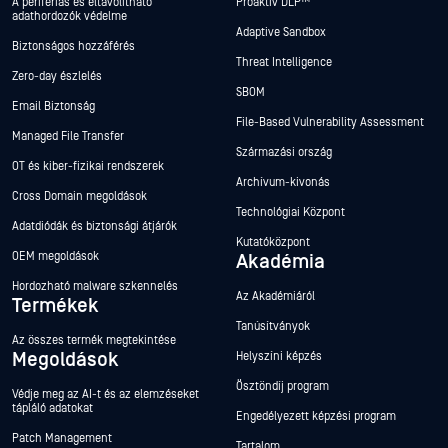
A perifériás és eltávolítható
Proaktív DLP™
adathordozók védelme
Adaptive Sandbox
Biztonságos hozzáférés
Threat Intelligence
Zero-day észlelés
SBOM
Email Biztonság
File-Based Vulnerability Assessment
Managed File Transfer
Származási ország
OT és kiber-fizikai rendszerek
Archívum-kivonás
Cross Domain megoldások
Technológiai Központ
Adatdiódák és biztonsági átjárók
Kutatóközpont
OEM megoldások
Akadémia
Hordozható malware szkennelés
Az Akadémiáról
Termékek
Tanúsítványok
Az összes termék megtekintése
Megoldások
Helyszíni képzés
Ösztöndíj program
Védje meg az AI-t és az elemzéseket
tápláló adatokat
Engedélyezett képzési program
Patch Management
Tartalom