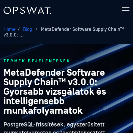
Home
/
Blog
/
MetaDefender Software Supply Chain™
v3.0.0: ...
TERMÉK BEJELENTÉSEK
MetaDefender Software
Supply Chain™ v3.0.0:
Gyorsabb vizsgálatok és
intelligensebb
munkafolyamatok
PostgreSQL-frissítések, egyszerűsített