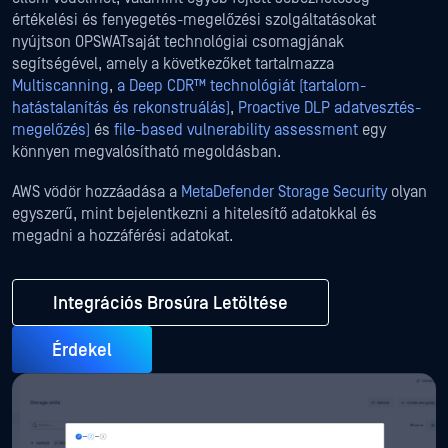
értékelési és fenyegetés-megelőzési szolgáltatásokat
nyújtson OPSWATsaját technológiai csomagjának
segítségével, amely a következőket tartalmazza
Multiscanning
,
a Deep CDR™ technológiát (tartalom-
hatástalanítás és rekonstruálás)
,
Proactive DLP adatvesztés-
megelőzés)
és
file-based vulnerability assessment
egy
könnyen megvalósítható megoldásban.
AWS vödör hozzáadása a
MetaDefender Storage Security
olyan
egyszerű, mint bejelentkezni a hitelesítő adatokkal és
megadni a hozzáférési adatokat.
Integrációs Brosúra Letöltése
Érdekel