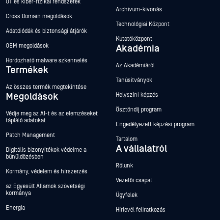
OT és kiber-fizikai rendszerek
Archívum-kivonás
Cross Domain megoldások
Technológiai Központ
Adatdiódák és biztonsági átjárók
Kutatóközpont
OEM megoldások
Akadémia
Hordozható malware szkennelés
Az Akadémiáról
Termékek
Tanúsítványok
Az összes termék megtekintése
Megoldások
Helyszíni képzés
Ösztöndíj program
Védje meg az AI-t és az elemzéseket
tápláló adatokat
Engedélyezett képzési program
Patch Management
Tartalom
A vállalatról
Digitális bizonyítékok védelme a
bűnüldözésben
Rólunk
Kormány, védelem és hírszerzés
Vezetői csapat
az Egyesült Államok szövetségi
kormánya
Ügyfelek
Energia
Hírlevél feliratkozás