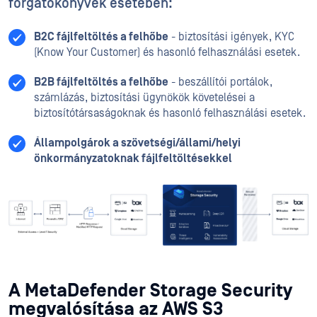
forgatókönyvek esetében:
B2C fájlfeltöltés a felhőbe
- biztosítási igények, KYC
(Know Your Customer) és hasonló felhasználási esetek.
B2B fájlfeltöltés a felhőbe
- beszállítói portálok,
számlázás, biztosítási ügynökök követelései a
biztosítótársaságoknak és hasonló felhasználási esetek.
Állampolgárok a szövetségi/állami/helyi
önkormányzatoknak fájlfeltöltésekkel
A MetaDefender Storage Security
megvalósítása az AWS S3