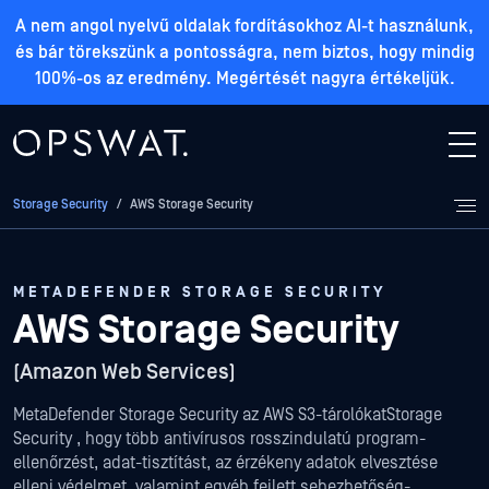
A nem angol nyelvű oldalak fordításokhoz AI-t használunk,
és bár törekszünk a pontosságra, nem biztos, hogy mindig
100%-os az eredmény. Megértését nagyra értékeljük.
Storage Security
/
AWS Storage Security
METADEFENDER STORAGE SECURITY
AWS Storage Security
(Amazon Web Services)
MetaDefender Storage Security az AWS S3-tárolókatStorage
Security , hogy több antivírusos rosszindulatú program-
ellenőrzést, adat-tisztítást, az érzékeny adatok elvesztése
elleni védelmet, valamint egyéb fejlett sebezhetőség-