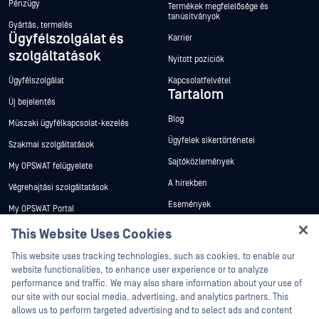
Pénzügy
Termékek megfelelősége és
tanúsítványok
Gyártás, termelés
Ügyfélszolgálat és
Karrier
szolgáltatások
Nyitott pozíciók
Ügyfélszolgálat
Kapcsolatfelvétel
Tartalom
Új bejelentés
Blog
Műszaki ügyfélkapcsolat-kezelés
Ügyfelek sikertörténetei
Szakmai szolgáltatások
Sajtóközlemények
My OPSWAT felügyelete
A hírekben
Végrehajtási szolgáltatások
Események
My OPSWAT Portal
Webináriumok
Műszaki dokumentáció
This Website Uses Cookies
Adatlapok
Hey there!
Képzések
This website uses tracking technologies, such as cookies, to enable our
I'm Ozzy, your OPSWAT virtual assistant.
Fehér könyvek
website functionalities, to enhance user experience or to analyze
Biztonsági sebezhetőségi program
How can I help you secure what's critical
performance and traffic. We may also share information about your use of
Partnerek
Ingyenes eszközök
today?
our site with our social media, advertising, and analytics partners. This
allows us to perform targeted advertising and to select ads and content
Tanúsítvány