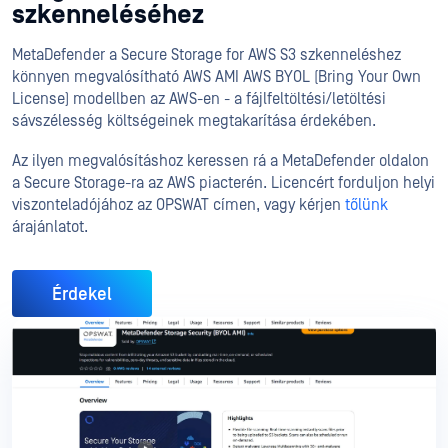
szkenneléséhez
MetaDefender a Secure Storage for AWS S3 szkenneléshez
könnyen megvalósítható AWS AMI AWS BYOL (Bring Your Own
License) modellben az AWS-en - a fájlfeltöltési/letöltési
sávszélesség költségeinek megtakarítása érdekében.
Az ilyen megvalósításhoz keressen rá a MetaDefender oldalon
a Secure Storage-ra az AWS piacterén. Licencért forduljon helyi
viszonteladójához az OPSWAT címen, vagy kérjen
tőlünk
árajánlatot.
Érdekel