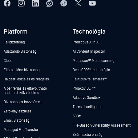
Platform
Technológia
Fájlbiztonság
Predictive Alin AI
Adattároló Biztonság
AI Content Inspector
Cloud
Metascan™ Multiscanning
Ellátási lánc biztonság
Deep CDR™ technológia
Hálózati észlelés és reagálás
Fájltípus-felismerés™
A perifériás és eltávolítható
Proaktív DLP™
adathordozók védelme
Adaptive Sandbox
Biztonságos hozzáférés
Threat Intelligence
Zero-day észlelés
SBOM
Email Biztonság
File-Based Vulnerability Assessment
Managed File Transfer
Származási ország