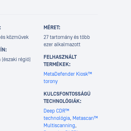
:
MÉRET:
 és közművek
27 tartomány és több
ezer alkalmazott
ÍN:
FELHASZNÁLT
(északi régió)
TERMÉKEK:
MetaDefender Kiosk™
torony
KULCSFONTOSSÁGÚ
TECHNOLÓGIÁK:
Deep CDR™
technológia
,
Metascan™
Multiscanning
,