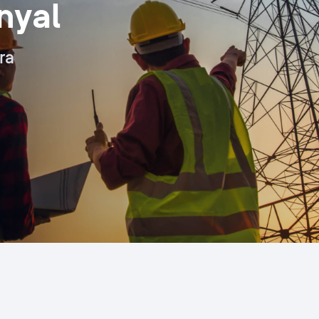
nyal
ra