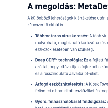
A megoldás: MetaDe
A különböző lehetőségek kiértékelése után 
kényszerítő okból is:
Többmotoros víruskeresés:
A több víru
mélyreható, megbízható kártevő-érzékel
eszközök esetében van szükség.
Deep CDR™ technológia: Ez a
fejlett 
azáltal, hogy eltávolítja a fájlokból a k
és a rosszindulatú JavaScript-eket.
Átfogó eszközhitelesítés:
A Kiosk Towe
felismeri a hamisított eszközöket és me
Gyors, felhasználóbarát feldolgozás:
A