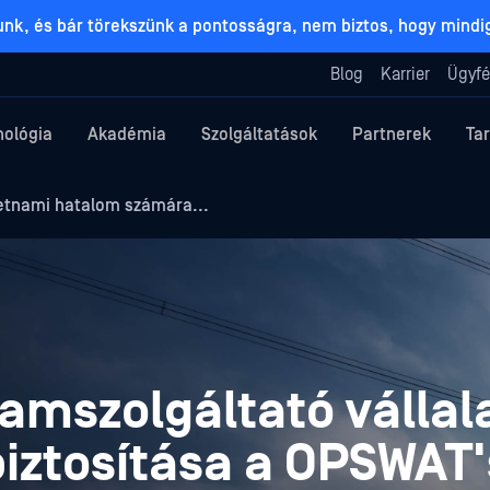
lunk, és bár törekszünk a pontosságra, nem biztos, hogy mind
Blog
Karrier
Ügyfé
nológia
Akadémia
Szolgáltatások
Partnerek
Ta
ietnami hatalom számára...
amszolgáltató vállal
ztosítása a OPSWAT'