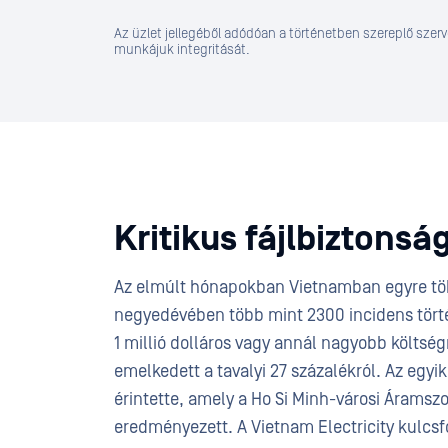
Az üzlet jellegéből adódóan a történetben szereplő sze
munkájuk integritását.
Kritikus fájlbiztonsá
Az elmúlt hónapokban Vietnamban egyre töb
negyedévében több mint 2300 incidens törté
1 millió dolláros vagy annál nagyobb költsé
emelkedett a tavalyi 27 százalékról. Az egyi
érintette, amely a Ho Si Minh-városi Áramszol
eredményezett. A Vietnam Electricity kulcsf