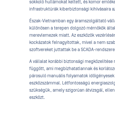
sokkoló hullámokat keltett, és komor emlékez
infrastruktúrák kiberbiztonsági kihívásaira 
Észak-Vietnamban egy áramszolgáltató válla
különösen a terepen dolgozó mérnökök által 
merevlemezek miatt. Az eszközök vezérlésér
kockázatok felnagyítottak, mivel a nem szab
szoftvereket juttattak be a SCADA-rendszere
A vállalat korábbi biztonsági megközelítés
függött, ami megbízhatatlannak és korlátoz
párosuló manuális folyamatok időigényesek 
eszközszámmal. Létfontosságú energiaszolg
szükségük, amely szigorúan átvizsgál, ellen
eszközt.