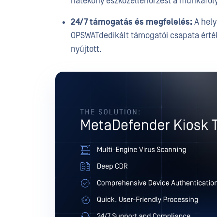
hatékony eszközellenőrzést a munkafol
24/7 támogatás és megfelelés:
A hely
OPSWATdedikált támogatói csapata érték
nyújtott.