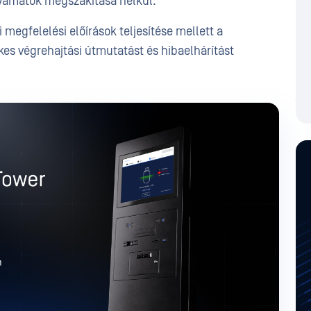
yamatok megszakítása nélkül.
i megfelelési előírások teljesítése mellett a
es végrehajtási útmutatást és hibaelhárítást