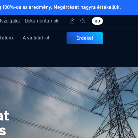
ig 100%-os az eredmény. Megértését nagyra értékeljük.
lszolgálat
Dokumentumok
HU
rtalom
A vállalatról
Érdekel
at
s