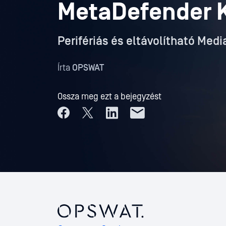
MetaDefender K
Perifériás és eltávolítható Med
Írta
OPSWAT
Ossza meg ezt a bejegyzést