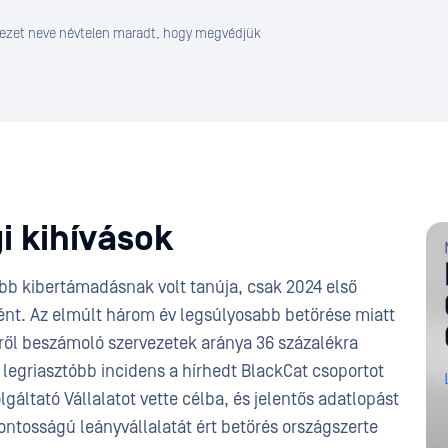
rvezet neve névtelen maradt, hogy megvédjük
gi kihívások
b kibertámadásnak volt tanúja, csak 2024 első
nt. Az elmúlt három év legsúlyosabb betörése miatt
gről beszámoló szervezetek aránya 36 százalékra
k legriasztóbb incidens a hírhedt BlackCat csoportot
gáltató Vállalatot vette célba, és jelentős adatlopást
ontosságú leányvállalatát ért betörés országszerte