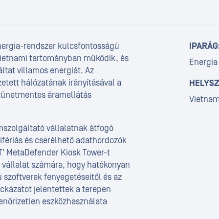
nergia-rendszer kulcsfontosságú
IPARÁG
-vietnami tartományban működik, és
Energia
ltat villamos energiát. Az
tett hálózatának irányításával a
HELYSZ
 szünetmentes áramellátás
Vietnam 
szolgáltató vállalatnak átfogó
ifériás és cserélhető adathordozók
T' MetaDefender Kiosk Tower-t
a vállalat számára, hogy hatékonyan
 szoftverek fenyegetéseitől és az
ckázatot jelentettek a terepen
enőrizetlen eszközhasználata