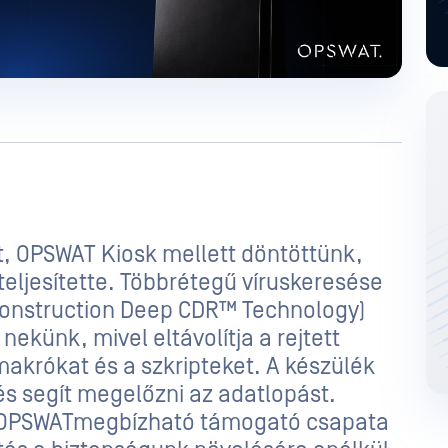
t, OPSWAT Kiosk mellett döntöttünk,
ljesítette. Többrétegű víruskeresése
onstruction Deep CDR™ Technology)
ekünk, mivel eltávolítja a rejtett
akrókat és a szkripteket. A készülék
s segít megelőzni az adatlopást.
s OPSWATmegbízható támogató csapata