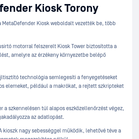
fender Kiosk Torony
a MetaDefender Kiosk weboldalt vezették be, több
sirtó motorral felszerelt Kiosk Tower biztosította a
ést, amelyre az érzékeny környezetbe belépő
fájltisztító technológia semlegesíti a fenyegetéseket
áros elemeket, például a makrókat, a rejtett szkripteket
r a szkennelésen túl alapos eszközellenőrzést végez,
gakadályozza az adatlopást.
 kioszk nagy sebességgel működik, lehetővé téve a