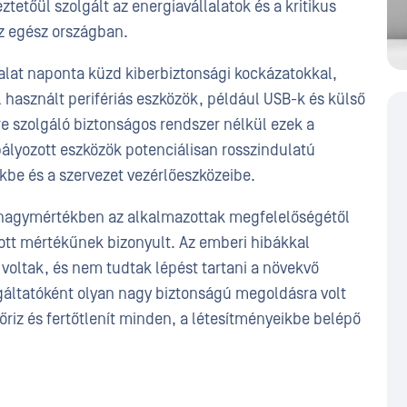
tetőül szolgált az energiavállalatok és a kritikus
az egész országban.
lat naponta küzd kiberbiztonsági kockázatokkal,
használt perifériás eszközök, például USB-k és külső
e szolgáló biztonságos rendszer nélkül ezek a
ályozott eszközök potenciálisan rosszindulatú
kbe és a szervezet vezérlőeszközeibe.
e nagymértékben az alkalmazottak megfelelőségétől
ott mértékűnek bizonyult. Az emberi hibákkal
voltak, és nem tudtak lépést tartani a növekvő
áltatóként olyan nagy biztonságú megoldásra volt
őriz és fertőtlenít minden, a létesítményeikbe belépő