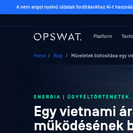
A nem angol nyelvű oldalak fordításokhoz AI-t haszná
Platform
Tech
Home
/
Blog
/
Műveletek biztosítása egy v
ENERGIA | ÜGYFÉLTÖRTÉNETEK
Egy vietnami ár
működésének bi