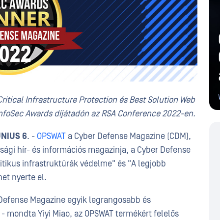
ritical Infrastructure Protection és Best Solution Web
l InfoSec Awards díjátadón az RSA Conference 2022-en.
ÚNIUS 6
. -
OPSWAT
a Cyber Defense Magazine (CDM),
nsági hír- és információs magazinja, a Cyber Defense
ritikus infrastruktúrák védelme" és "A legjobb
t nyerte el.
Defense Magazine egyik legrangosabb és
 - mondta Yiyi Miao, az OPSWAT termékért felelős