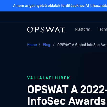
A nem angol nyelvű oldalak fordításokhoz AI-t haszná
Platform
Tech
Home
/
Blog
/
OPSWAT A Global InfoSec Awa
VÁLLALATI HÍREK
OPSWAT A 2022-
InfoSec Awards