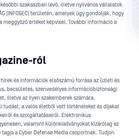
y későbbi szakaszban lévő, illetve nyilvános vállalatok
ÁG (INFOSEC) területén, amelyek úgy gondolják, hogy
s meggyőző értéket képvisel. További információ a
azine-ról
hírek és információk elsőszámú forrása az üzleti és
s, becsületes, szenvedélyes információbiztonsági
, illetve az ilyen szakemberek számára.
udást, a valós életből vett történeteket és díjakat
keiről és szolgáltatásairól. Elektronikus
yenesen, valamint különkiadványokat kizárólag az
e tagja a Cyber Defense Media csoportnak. Tudjon