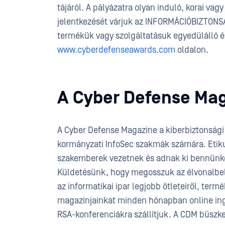
tájáról. A pályázatra olyan induló, korai vag
jelentkezését várjuk az INFORMÁCIÓBIZTONS
termékük vagy szolgáltatásuk egyedülálló é
www.cyberdefenseawards.com
oldalon.
A Cyber Defense Mag
A Cyber Defense Magazine a kiberbiztonsági 
kormányzati InfoSec szakmák számára. Etiku
szakemberek vezetnek és adnak ki bennünket
Küldetésünk, hogy megosszuk az élvonalbeli t
az informatikai ipar legjobb ötleteiről, termé
magazinjainkat minden hónapban online ing
RSA-konferenciákra szállítjuk. A CDM büszk