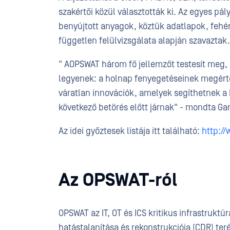
szakértői közül választották ki. Az egyes pál
benyújtott anyagok, köztük adatlapok, fehé
független felülvizsgálata alapján szavaztak.
" AOPSWAT három fő jellemzőt testesít meg,
legyenek: a holnap fenyegetéseinek megért
váratlan innovációk, amelyek segíthetnek a
következő betörés előtt járnak" - mondta Gar
Az idei győztesek listája itt található:
http:/
Az OPSWAT-ról
OPSWAT az IT, OT és ICS kritikus infrastrukt
hatástalanítása és rekonstrukciója (CDR) ter