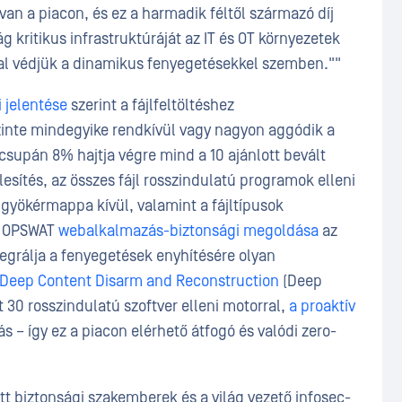
van a piacon, és ez a harmadik féltől származó díj
g kritikus infrastruktúráját az IT és OT környezetek
l védjük a dinamikus fenyegetésekkel szemben.""
 jelentése
szerint a fájlfeltöltéshez
inte mindegyike rendkívül vagy nagyon aggódik a
 csupán 8% hajtja végre mind a 10 ajánlott bevált
lesítés, az összes fájl rosszindulatú programok elleni
ebgyökérmappa kívül, valamint a fájltípusok
. OPSWAT
webalkalmazás-biztonsági megoldása
az
tegrálja a fenyegetések enyhítésére olyan
Deep Content Disarm and Reconstruction
(Deep
 30 rosszindulatú szoftver elleni motorral,
a proaktív
 – így ez a piacon elérhető átfogó és valódi zero-
tt biztonsági szakemberek és a világ vezető infosec-