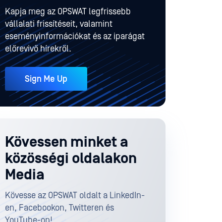
Kapja meg az OPSWAT legfrissebb
vállalati frissítéseit, valamint
eseményinformációkat és az iparágat
előrevivő hírekről.
Sign Me Up
Kövessen minket a
közösségi oldalakon
Media
Kövesse az OPSWAT oldalt a LinkedIn-
en, Facebookon, Twitteren és
YouTube-on!