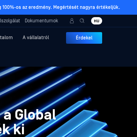
ig 100%-os az eredmény. Megértését nagyra értékeljük.
lszolgálat
Dokumentumok
HU
rtalom
A vállalatról
Érdekel
a Global
k ki