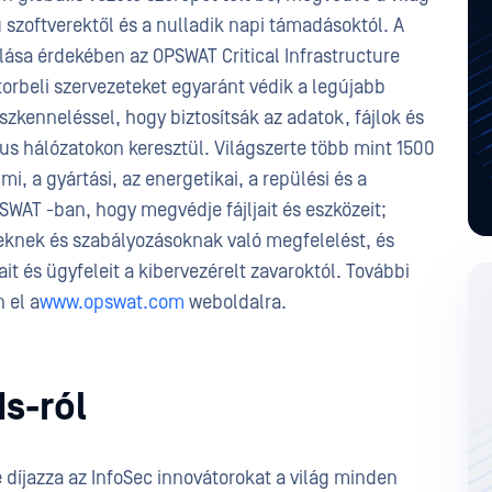
ú szoftverektől és a nulladik napi támadásoktól. A
sa érdekében az OPSWAT Critical Infrastructure
orbeli szervezeteket egyaránt védik a legújabb
zkenneléssel, hogy biztosítsák az adatok, fájlok és
kus hálózatokon keresztül. Világszerte több mint 1500
i, a gyártási, az energetikai, a repülési és a
SWAT -ban, hogy megvédje fájljait és eszközeit;
lveknek és szabályozásoknak való megfelelést, és
t és ügyfeleit a kibervezérelt zavaroktól. További
 el a
www.opswat.com
weboldalra.
s-ról
díjazza az InfoSec innovátorokat a világ minden