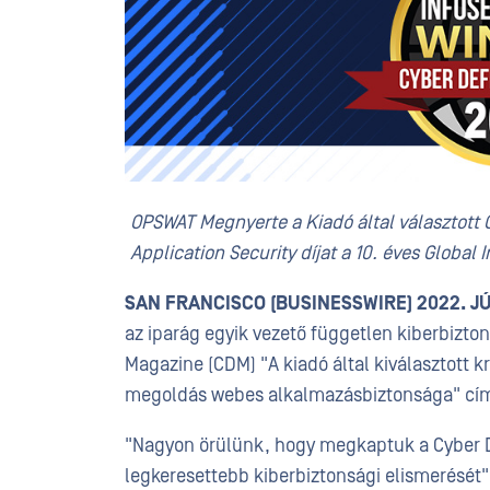
OPSWAT Megnyerte a Kiadó által választott C
Application Security díjat a 10. éves Globa
SAN FRANCISCO (BUSINESSWIRE) 2022. J
az iparág egyik vezető független kiberbizto
Magazine (CDM) "A kiadó által kiválasztott k
megoldás webes alkalmazásbiztonsága" címe
"Nagyon örülünk, hogy megkaptuk a Cyber 
legkeresettebb kiberbiztonsági elismerését"