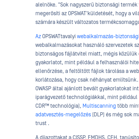
alelnöke. "Sok nagyszerű biztonsági termék 
megerősíti az OPSWAT'küldetését, hogy a vilá
számára készült változatos termékcsomagga
Az
OPSWATtavalyi
webalkalmazás-biztonsági
webalkalmazásokat használó szervezetek sz
biztonságos fájlátvitel miatt, mégis közülük
gyakorlatot, mint például a felhasználói hite
ellenőrzése, a feltöltött fájlok tárolása a w
korlátozása, hogy csak néhányat említsünk
OWASP által ajánlott bevált gyakorlatokat in
iparágvezető technológiákkal, mint például
CDR™ technológia),
Multiscanning
több mint
adatvesztés-megelőzés
(DLP) és még sok más
trust .
A díjazottakat a CISSP, FMDHS, CEH, tanúsíto