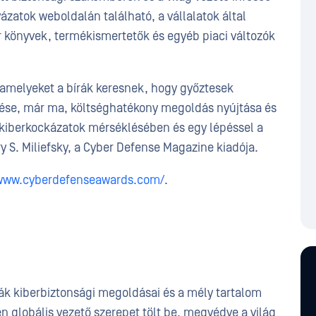
yázatok weboldalán található, a vállalatok által
r könyvek, termékismertetők és egyéb piaci változók
 amelyeket a bírák keresnek, hogy győztesek
ése, már ma, költséghatékony megoldás nyújtása és
 kiberkockázatok mérséklésében és egy lépéssel a
y S. Miliefsky, a Cyber Defense Magazine kiadója.
/www.cyberdefenseawards.com/
.
úrák kiberbiztonsági megoldásai és a mély tartalom
én globális vezető szerepet tölt be, megvédve a világ