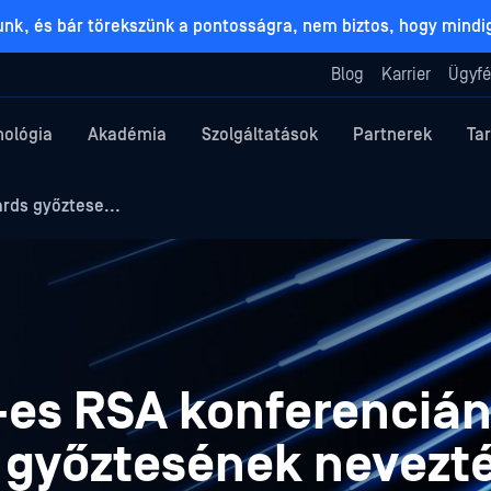
lunk, és bár törekszünk a pontosságra, nem biztos, hogy mind
Blog
Karrier
Ügyfé
nológia
Akadémia
Szolgáltatások
Partnerek
Ta
rds győztese...
es RSA konferencián 
 győztesének nevezté