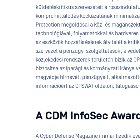
küldetéskritikus szervezeteit a rosszindulat
kompromittálódás kockázatának minimalizálá
Protection megoldásai a köz- és magánszekt
technológiával, folyamatokkal és hardveres s
az eszközök hozzáférésének átvitelét a kriti
szervezet a pénzügyi szolgáltatások, a védelm
közlekedési rendszerek területén bízik az OP
biztosítsa az iparági és kormányzati iránye
megvédje hírnevét, pénzügyeit, alkalmazottai
információért az OPSWAT oldalon, látogasson
A CDM InfoSec Award
A Cyber Defense Magazine immár tizedik éve 