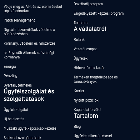
Ösztöndíj program
Védje meg az AI-t és az elemzéseket
tápláló adatokat
Engedélyezett képzési program
Patch Management
Tartalom
A vállalatról
Digitális bizonyítékok védelme a
bűnüldözésben
Rólunk
Kormány, védelem és hírszerzés
Vezetői csapat
az Egyesült Államok szövetségi
kormánya
Ügyfelek
Energia
Hírlevél feliratkozás
Pénzügy
Termékek megfelelősége és
tanúsítványok
Gyártás, termelés
Ügyfélszolgálat és
Karrier
szolgáltatások
Nyitott pozíciók
Ügyfélszolgálat
Kapcsolatfelvétel
Tartalom
Új bejelentés
Blog
Műszaki ügyfélkapcsolat-kezelés
Ügyfelek sikertörténetei
Szakmai szolgáltatások