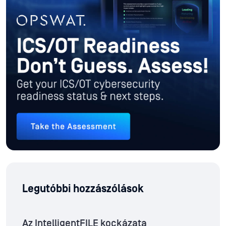
Legutóbbi hozzászólások
Az IntelligentFILE kockázata