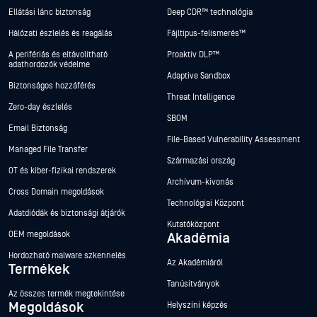
Ellátási lánc biztonság
Deep CDR™ technológia
Hálózati észlelés és reagálás
Fájltípus-felismerés™
A perifériás és eltávolítható
Proaktív DLP™
adathordozók védelme
Adaptive Sandbox
Biztonságos hozzáférés
Threat Intelligence
Zero-day észlelés
SBOM
Email Biztonság
File-Based Vulnerability Assessment
Managed File Transfer
Származási ország
OT és kiber-fizikai rendszerek
Archívum-kivonás
Cross Domain megoldások
Technológiai Központ
Adatdiódák és biztonsági átjárók
Kutatóközpont
OEM megoldások
Akadémia
Hordozható malware szkennelés
Az Akadémiáról
Termékek
Tanúsítványok
Az összes termék megtekintése
Megoldások
Helyszíni képzés