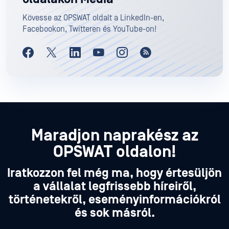
Kövesse az OPSWAT oldalt a LinkedIn-en,
Facebookon, Twitteren és YouTube-on!
Maradjon naprakész az
OPSWAT oldalon!
Iratkozzon fel még ma, hogy értesüljön
a vállalat legfrissebb híreiről,
történetekről, eseményinformációkról
és sok másról.