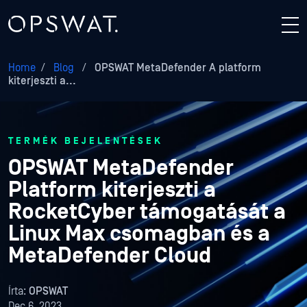
Home
/
Blog
/
OPSWAT MetaDefender A platform
kiterjeszti a...
TERMÉK BEJELENTÉSEK
OPSWAT MetaDefender
Platform kiterjeszti a
RocketCyber támogatását a
Linux Max csomagban és a
MetaDefender Cloud
Írta:
OPSWAT
Dec 6, 2023