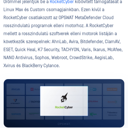
Örömmel jelentjük be a
RocketCyber
kibővített támogatását a
Linux Max és Custom csomagjainkban. Ezen kívül a
RocketCyber csatlakozott az OPSWAT MetaDefender Cloud
rosszindulatú programok elleni motorhoz. A RocketCyber
mellett a rosszindulatú szoftverek elleni motorok listáján a
következők szerepelnek: AhnLab, Avira, Bitdefender, ClamAV,
ESET, Quick Heal, K7 Security,
TACHYON
, Varis, Ikarus, McAfee,
NANO Antivirus, Sophos, Webroot, CrowdStrike, AegisLab,
Xvirus és BlackBerry Cylance.