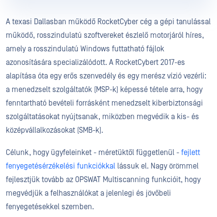
A texasi Dallasban működő RocketCyber cég a gépi tanulással
működő, rosszindulatú szoftvereket észlelő motorjáról híres,
amely a rosszindulatú Windows futtatható fájlok
azonosítására specializálódott. A RocketCybert 2017-es
alapítása óta egy erős szenvedély és egy merész vízió vezérli:
a menedzselt szolgáltatók (MSP-k) képessé tétele arra, hogy
fenntartható bevételi forrásként menedzselt kiberbiztonsági
szolgáltatásokat nyújtsanak, miközben megvédik a kis- és
középvállalkozásokat (SMB-k).
Célunk, hogy ügyfeleinket - méretüktől függetlenül -
fejlett
fenyegetésérzékelési funkciókkal
lássuk el. Nagy örömmel
fejlesztjük tovább az OPSWAT Multiscanning funkcióit, hogy
megvédjük a felhasználókat a jelenlegi és jövőbeli
fenyegetésekkel szemben.