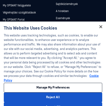
Sajtóközlemények
My OPSWAT felügyelete
A hírekben
Végrehajtási szolgáltatások
Események
My OPSWAT Portal
Webináriumok
Műszaki dokumentáció
This Website Uses Cookies
Adatlapok
Hey there!
Képzések
This website uses tracking technologies, such as cookies, to enable our
I'm Ozzy, your OPSWAT virtual assistant.
Fehér könyvek
website functionalities, to enhance user experience or to analyze
Biztonsági sebezhetőségi program
How can I help you secure what's critical
performance and traffic. We may also share information about your use of
Partnerek
Ingyenes eszközök
today?
our site with our social media, advertising, and analytics partners. This
allows us to perform targeted advertising and to select ads and content
Tanúsítvány
that will be more relevant to you. By clicking “Accept All,” you agree to
Technológiai partnerek
your personal data being processed by all cookies and other technologies
on our website. Click “Reject All” to refuse, or “Manage My Preferences” to
Channel partner program
manage your choices. See our Cookie Policy for more details on the how
we process your data through cookies and similar technologies:
Cookie
©2026 OPSWAT . Minden jog fenntartva. OPSWAT, MetaDefender, Metascan,
Policy
MetaAccess, az OPSWAT , Trust no File. Trust No Device., OPSWAT , Protecting the
World's Critical Infrastructure, Deep CDR™ Technology, InQuest, az InQuest logó,
Manage My Preferences
DFI, RetroHunt, Deep File Inspection és Join the Hunt az OPSWAT védjegyei. A
harmadik felek védjegyei a megfelelő tulajdonosok tulajdonát képezik.
Jogi
Adatvédelmi szabályzat
Cookie beállítások kezelése
Az Ön
Reject All
kaliforniai adatvédelmi döntései
Privacy Policy