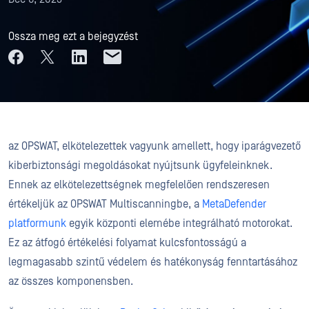
Ossza meg ezt a bejegyzést
az OPSWAT, elkötelezettek vagyunk amellett, hogy iparágvezető
kiberbiztonsági megoldásokat nyújtsunk ügyfeleinknek.
Ennek az elkötelezettségnek megfelelően rendszeresen
értékeljük az OPSWAT Multiscanningbe, a
MetaDefender
platformunk
egyik központi elemébe integrálható motorokat.
Ez az átfogó értékelési folyamat kulcsfontosságú a
legmagasabb szintű védelem és hatékonyság fenntartásához
az összes komponensben.