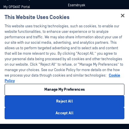
Események
My OPSWAT Portal
Webináriumok
Műszaki dokumentáció
This Website Uses Cookies
Adatlapok
Hey there!
Képzések
This website uses tracking technologies, such as cookies, to enable our
Fehér könyvek
I'm Ozzy, your OPSWAT virtual assistant.
website functionalities, to enhance user experience or to analyze
Biztonsági sebezhetőségi program
How can I help you secure what's critical
performance and traffic. We may also share information about your use of
Partnerek
Ingyenes eszközök
today?
our site with our social media, advertising, and analytics partners. This
allows us to perform targeted advertising and to select ads and content
Tanúsítvány
that will be more relevant to you. By clicking “Accept All,” you agree to
Technológiai partnerek
your personal data being processed by all cookies and other technologies
on our website. Click “Reject All” to refuse, or “Manage My Preferences” to
Channel partner program
manage your choices. See our Cookie Policy for more details on the how
we process your data through cookies and similar technologies:
Cookie
©2026 OPSWAT . Minden jog fenntartva. OPSWAT, MetaDefender, Metascan,
Policy
MetaAccess, az OPSWAT , Trust no File. Trust No Device., OPSWAT , Protecting the
World's Critical Infrastructure, Deep CDR™ Technology, InQuest, az InQuest logó,
Manage My Preferences
DFI, RetroHunt, Deep File Inspection és Join the Hunt az OPSWAT védjegyei. A
harmadik felek védjegyei a megfelelő tulajdonosok tulajdonát képezik.
Jogi
Adatvédelmi szabályzat
Cookie beállítások kezelése
Az Ön
Reject All
kaliforniai adatvédelmi döntései
Privacy Policy
Accept All