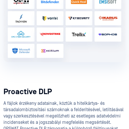
Proactive DLP
A fájlok érzékeny adatainak, köztük a hitelkártya- és
társadalombiztosítási számoknak a felderítésével, letiltásával
vagy szerkesztésével megelőzheti az esetleges adatvédelmi
incidenseket és a jogszabályi megfelelés megsértését.
OPSWAT Proactive DLP támogatja a különböző fájltípusokat,