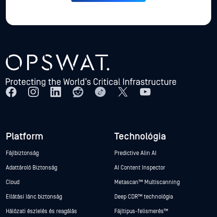
Platform
Technológia
Fájlbiztonság
Predictive Alin AI
Adattároló Biztonság
AI Content Inspector
Cloud
Metascan™ Multiscanning
Ellátási lánc biztonság
Deep CDR™ technológia
Hálózati észlelés és reagálás
Fájltípus-felismerés™