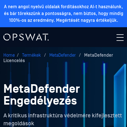
A nem angol nyelvű oldalak fordításokhoz AI-t használunk,
és bár törekszünk a pontosságra, nem biztos, hogy mindig
100%-os az eredmény. Megértését nagyra értékeljük.
Home
/
Termékek
/
MetaDefender
/
MetaDefender
Licencelés
MetaDefender
Engedélyezés
A kritikus infrastruktúra védelmére kifejlesztett
megoldások