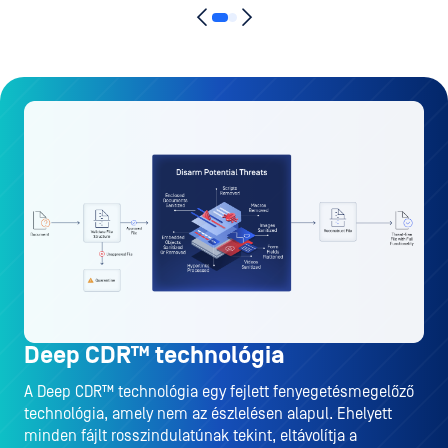
Deep CDR™ technológia
A Deep CDR™ technológia egy fejlett fenyegetésmegelőző
technológia, amely nem az észlelésen alapul. Ehelyett
minden fájlt rosszindulatúnak tekint, eltávolítja a