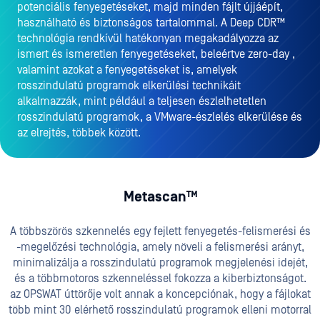
potenciális fenyegetéseket, majd minden fájlt újjáépít,
használható és biztonságos tartalommal. A Deep CDR™
technológia rendkívül hatékonyan megakadályozza az
ismert és ismeretlen fenyegetéseket, beleértve zero-day ,
valamint azokat a fenyegetéseket is, amelyek
rosszindulatú programok elkerülési technikáit
alkalmazzák, mint például a teljesen észlelhetetlen
rosszindulatú programok, a VMware-észlelés elkerülése és
az elrejtés, többek között.
Metascan™
A többszörös szkennelés egy fejlett fenyegetés-felismerési és
-megelőzési technológia, amely növeli a felismerési arányt,
minimalizálja a rosszindulatú programok megjelenési idejét,
és a többmotoros szkenneléssel fokozza a kiberbiztonságot.
az OPSWAT úttörője volt annak a koncepciónak, hogy a fájlokat
több mint 30 elérhető rosszindulatú programok elleni motorral