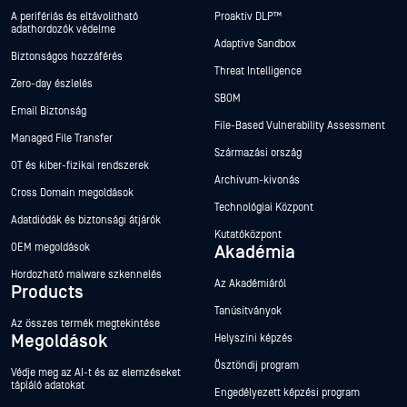
A perifériás és eltávolítható
Proaktív DLP™
adathordozók védelme
Adaptive Sandbox
Biztonságos hozzáférés
Threat Intelligence
Zero-day észlelés
SBOM
Email Biztonság
File-Based Vulnerability Assessment
Managed File Transfer
Származási ország
OT és kiber-fizikai rendszerek
Archívum-kivonás
Cross Domain megoldások
Technológiai Központ
Adatdiódák és biztonsági átjárók
Kutatóközpont
OEM megoldások
Akadémia
Hordozható malware szkennelés
Az Akadémiáról
Products
Tanúsítványok
Az összes termék megtekintése
Megoldások
Helyszíni képzés
Ösztöndíj program
Védje meg az AI-t és az elemzéseket
tápláló adatokat
Engedélyezett képzési program