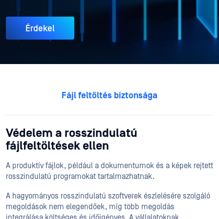
Érdekel
Fájl feltöltés biztonsága
Védelem a rosszindulatú
fájlfeltöltések ellen
A produktív fájlok, például a dokumentumok és a képek rejtett
rosszindulatú programokat tartalmazhatnak.
A hagyományos rosszindulatú szoftverek észlelésére szolgáló
megoldások nem elegendőek, míg több megoldás
integrálása költséges és időigényes. A vállalatoknak