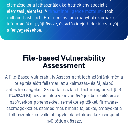
elemzésekor a felhasználók kérhetnek egy speciális
elemzési jelentést. A
threat intelligence motorunk
több
milliárd hash-ból, IP-címből és tartományból származó
információkat gyűjt össze, és valós idejű betekintést nyújt
a fenyegetésekbe.
File-based Vulnerability
Assessment
A File-Based Vulnerability Assessment technológiánk még a
telepítés előtt felismeri az alkalmazás- és fájlalapú
sebezhetőségeket. Szabadalmaztatott technológiánkat (U.S.
9749349 B1) használjuk a sebezhetőségek korrelálására a
szoftverkomponensekkel, terméktelepítőkkel, firmware-
csomagokkal és számos más bináris fájlokkal, amelyeket a
felhasználók és vállalati ügyfelek hatalmas közösségétől
gyűjtöttünk össze.