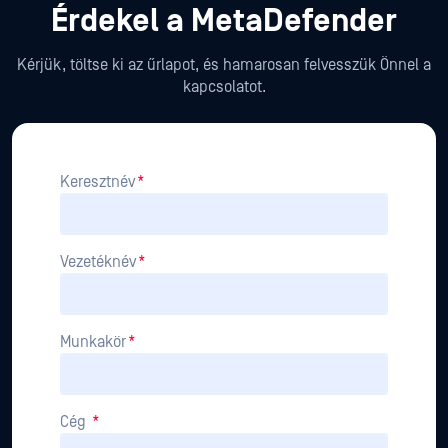
Érdekel a MetaDefender
Kérjük, töltse ki az űrlapot, és hamarosan felvesszük Önnel a
kapcsolatot.
Keresztnév
*
Vezetéknév
*
Munkakör
*
Cég
*