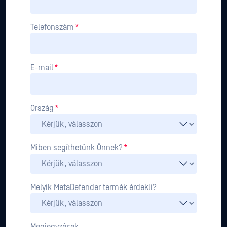
Telefonszám
*
E-mail
*
Ország
*
Miben segíthetünk Önnek?
*
Melyik MetaDefender termék érdekli?
Megjegyzések