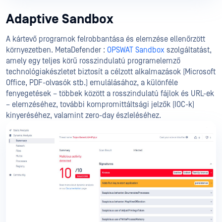
Adaptive Sandbox
A kártevő programok felrobbantása és elemzése ellenőrzött
környezetben. MetaDefender :
OPSWAT Sandbox
szolgáltatást,
amely egy teljes körű rosszindulatú programelemző
technológiakészletet biztosít a célzott alkalmazások (Microsoft
Office, PDF-olvasók stb.) emulálásához, a különféle
fenyegetések – többek között a rosszindulatú fájlok és URL-ek
– elemzéséhez, további kompromittáltsági jelzők (IOC-k)
kinyeréséhez, valamint zero-day észleléséhez.