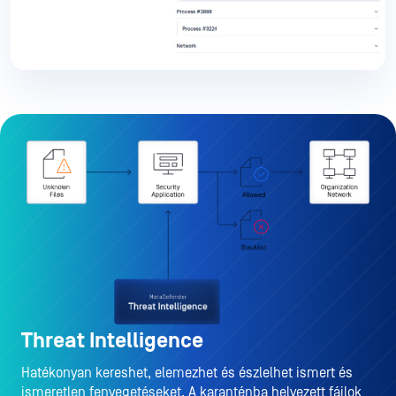
Threat Intelligence
Hatékonyan kereshet, elemezhet és észlelhet ismert és
ismeretlen fenyegetéseket. A karanténba helyezett fájlok