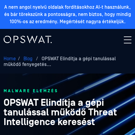
A nem angol nyelvű oldalak fordításokhoz AI-t használunk,
és bár törekszünk a pontosságra, nem biztos, hogy mindig
100%-os az eredmény. Megértését nagyra értékeljük.
Home
/
Blog
/
OPSWAT Elindítja a gépi tanulással
működő fenyegetés...
MALWARE ELEMZÉS
OPSWAT Elindítja a gépi
tanulással működő Threat
Intelligence keresést