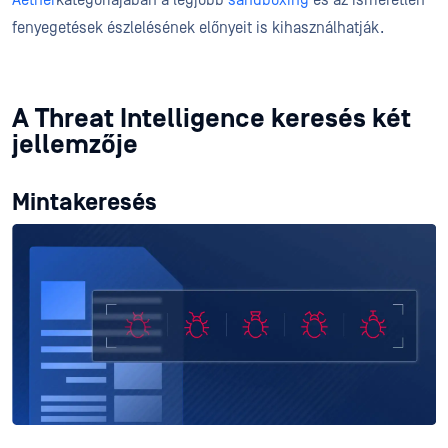
Aether
kategóriájában a legjobb
sandboxing
és az ismeretlen
fenyegetések észlelésének előnyeit is kihasználhatják.
A Threat Intelligence keresés két
jellemzője
Mintakeresés