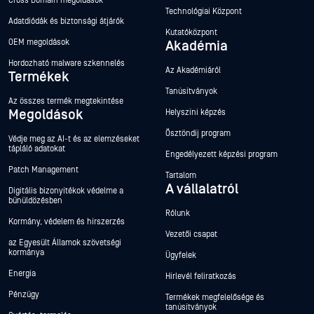
Cross Domain megoldások
Technológiai Központ
Adatdiódák és biztonsági átjárók
Kutatóközpont
OEM megoldások
Akadémia
Hordozható malware szkennelés
Az Akadémiáról
Termékek
Tanúsítványok
Az összes termék megtekintése
Megoldások
Helyszíni képzés
Ösztöndíj program
Védje meg az AI-t és az elemzéseket
tápláló adatokat
Engedélyezett képzési program
Patch Management
Tartalom
A vállalatról
Digitális bizonyítékok védelme a
bűnüldözésben
Rólunk
Kormány, védelem és hírszerzés
Vezetői csapat
az Egyesült Államok szövetségi
kormánya
Ügyfelek
Energia
Hírlevél feliratkozás
Pénzügy
Termékek megfelelősége és
tanúsítványok