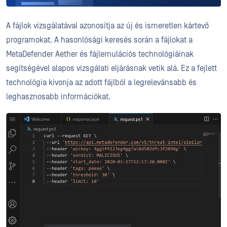
A fájlok vizsgálatával azonosítja az új és ismeretlen kártevő
programokat. A hasonlósági keresés során a fájlokat a
MetaDefender Aether és fájlemulációs technológiáinak
segítségével alapos vizsgálati eljárásnak vetik alá. Ez a fejlett
technológia kivonja az adott fájlból a legrelevánsabb és
leghasznosabb információkat.