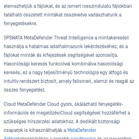
elemezhetjük a fájlokat, és az ismert rosszindulatú fájlokban
található összetett mintákat összevetve vadászhatunk a
fenyegetésekre.
OPSWATA MetaDefender Threat Intelligence a mintakeresést
használja a hatalmas adathalmazunk lekérdezéséhez, és a
fájlokat minták és kifejezések segítségével azonosítja.
Hasonlósági keresés funkcióval kombinálva hasonlósági
keresés, ez a nagy teljesítményű technológia egy átfogó és
intuitív rendszert biztosít, amely felismeri, elemzi és reagál az
összes fenyegetést.
Cloud MetaDefender Cloud gyors, skálázható fenyegetés-
információs és megelőzésiCloud segítségével hozzáférhet a
szükséges hírszerzési adatokhoz. A dedikált biztonsági
csapatok is kihasználhatják a
MetaDefender