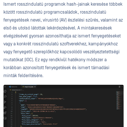
Ismert rosszindulatú programok hash-jainak keresése többek
között rosszindulatú programcsaládok, rosszindulatú
fenyegetések nevei, vírusirtó (AV) észlelési szűrés, valamint az
első és utolsó látottak lekérdezésével. A mintakeresések
elvégzésével gyorsan azonosíthatja az ismert fenyegetéseket
vagy a konkrét rosszindulatú szoftverekhez, kampányokhoz
vagy fenyegető szereplőkhöz kapcsolódó veszélyeztetettségi
mutatókat (IOC). Ez egy rendkívül hatékony módszer a
korábban azonosított fenyegetések és ismert támadási
minták felderítésére.