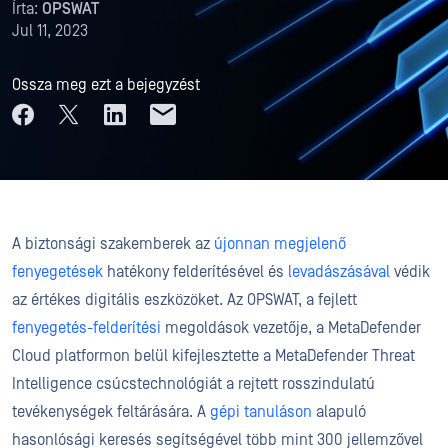
Írta:
OPSWAT
Jul 11, 2023
Ossza meg ezt a bejegyzést
A biztonsági szakemberek az
újonnan megjelenő
fenyegetések
hatékony felderítésével és
levadászásával
védik
az értékes digitális eszközöket. Az OPSWAT, a fejlett
fenyegetés-felderítési
megoldások vezetője, a MetaDefender
Cloud platformon belül kifejlesztette a MetaDefender Threat
Intelligence csúcstechnológiát a rejtett rosszindulatú
tevékenységek feltárására. A
gépi tanuláson
alapuló
hasonlósági keresés segítségével több mint 300 jellemzővel