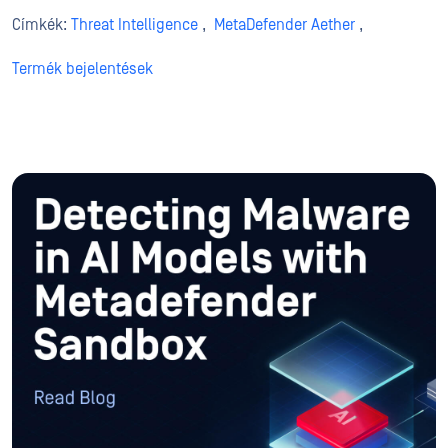
Címkék:
Threat Intelligence
,
MetaDefender Aether
,
Termék bejelentések