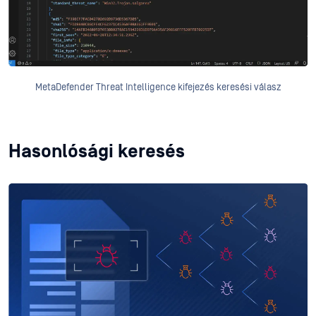
MetaDefender Threat Intelligence kifejezés keresési válasz
Hasonlósági keresés