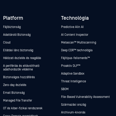
Platform
Technológia
Fájlbiztonság
Predictive Alin AI
Adattároló Biztonság
AI Content Inspector
Cloud
Metascan™ Multiscanning
Ellátási lánc biztonság
Deep CDR™ technológia
Hálózati észlelés és reagálás
Fájltípus-felismerés™
A perifériás és eltávolítható
Proaktív DLP™
adathordozók védelme
Adaptive Sandbox
Biztonságos hozzáférés
Threat Intelligence
Zero-day észlelés
SBOM
Email Biztonság
File-Based Vulnerability Assessment
Managed File Transfer
Származási ország
OT és kiber-fizikai rendszerek
Archívum-kivonás