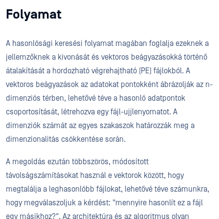
Folyamat
A hasonlósági keresési folyamat magában foglalja ezeknek a
jellemzőknek a kivonását és vektoros beágyazásokká történő
átalakítását a hordozható végrehajtható (PE) fájlokból. A
vektoros beágyazások az adatokat pontokként ábrázolják az n-
dimenziós térben, lehetővé téve a hasonló adatpontok
csoportosítását, létrehozva egy fájl-ujjlenyomatot. A
dimenziók számát az egyes szakaszok határozzák meg a
dimenzionalitás csökkentése során.
A megoldás ezután többszörös, módosított
távolságszámításokat használ e vektorok között, hogy
megtalálja a leghasonlóbb fájlokat, lehetővé téve számunkra,
hogy megválaszoljuk a kérdést: "mennyire hasonlít ez a fájl
egy másikhoz?". Az architektúra és az algoritmus olyan