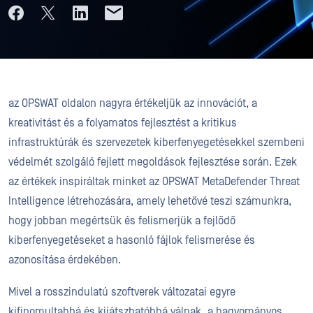
az OPSWAT oldalon nagyra értékeljük az innovációt, a
kreativitást és a folyamatos fejlesztést a kritikus
infrastruktúrák és szervezetek kiberfenyegetésekkel szembeni
védelmét szolgáló fejlett megoldások fejlesztése során. Ezek
az értékek inspiráltak minket az OPSWAT MetaDefender Threat
Intelligence létrehozására, amely lehetővé teszi számunkra,
hogy jobban megértsük és felismerjük a fejlődő
kiberfenyegetéseket a hasonló fájlok felismerése és
azonosítása érdekében.
Mivel a rosszindulatú szoftverek változatai egyre
kifinomultabbá és kijátszhatóbbá válnak, a hagyományos,