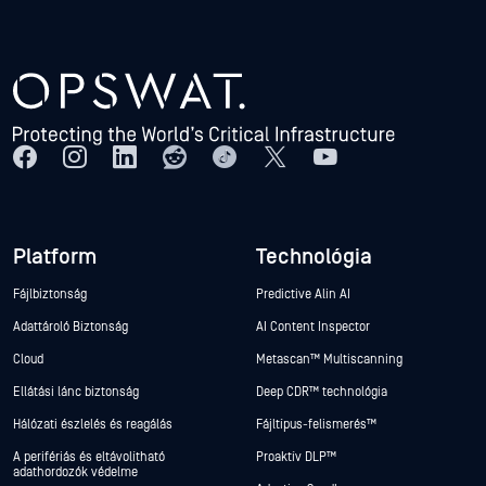
Platform
Technológia
Fájlbiztonság
Predictive Alin AI
Adattároló Biztonság
AI Content Inspector
Cloud
Metascan™ Multiscanning
Ellátási lánc biztonság
Deep CDR™ technológia
Hálózati észlelés és reagálás
Fájltípus-felismerés™
A perifériás és eltávolítható
Proaktív DLP™
adathordozók védelme