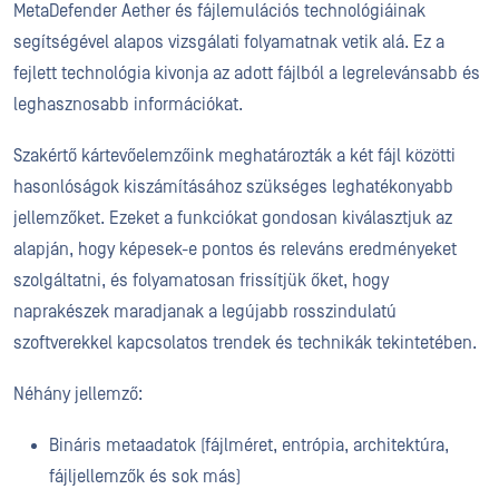
MetaDefender Aether és fájlemulációs technológiáinak
segítségével alapos vizsgálati folyamatnak vetik alá. Ez a
fejlett technológia kivonja az adott fájlból a legrelevánsabb és
leghasznosabb információkat.
Szakértő kártevőelemzőink meghatározták a két fájl közötti
hasonlóságok kiszámításához szükséges leghatékonyabb
jellemzőket. Ezeket a funkciókat gondosan kiválasztjuk az
alapján, hogy képesek-e pontos és releváns eredményeket
szolgáltatni, és folyamatosan frissítjük őket, hogy
naprakészek maradjanak a legújabb rosszindulatú
szoftverekkel kapcsolatos trendek és technikák tekintetében.
Néhány jellemző:
Bináris metaadatok (fájlméret, entrópia, architektúra,
fájljellemzők és sok más)