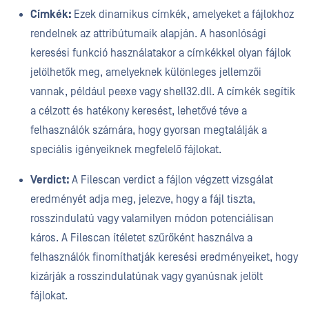
Címkék:
Ezek dinamikus címkék, amelyeket a fájlokhoz
rendelnek az attribútumaik alapján. A hasonlósági
keresési funkció használatakor a címkékkel olyan fájlok
jelölhetők meg, amelyeknek különleges jellemzői
vannak, például peexe vagy shell32.dll. A címkék segítik
a célzott és hatékony keresést, lehetővé téve a
felhasználók számára, hogy gyorsan megtalálják a
speciális igényeiknek megfelelő fájlokat.
Verdict:
A Filescan verdict a fájlon végzett vizsgálat
eredményét adja meg, jelezve, hogy a fájl tiszta,
rosszindulatú vagy valamilyen módon potenciálisan
káros. A Filescan ítéletet szűrőként használva a
felhasználók finomíthatják keresési eredményeiket, hogy
kizárják a rosszindulatúnak vagy gyanúsnak jelölt
fájlokat.