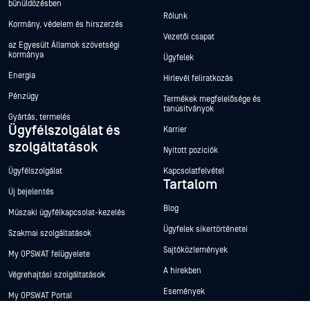
bűnüldözésben
Rólunk
Kormány, védelem és hírszerzés
Vezetői csapat
az Egyesült Államok szövetségi
kormánya
Ügyfelek
Energia
Hírlevél feliratkozás
Pénzügy
Termékek megfelelősége és
tanúsítványok
Gyártás, termelés
Ügyfélszolgálat és
Karrier
szolgáltatások
Nyitott pozíciók
Ügyfélszolgálat
Kapcsolatfelvétel
Tartalom
Új bejelentés
Blog
Műszaki ügyfélkapcsolat-kezelés
Ügyfelek sikertörténetei
Szakmai szolgáltatások
Sajtóközlemények
My OPSWAT felügyelete
A hírekben
Végrehajtási szolgáltatások
Események
My OPSWAT Portal