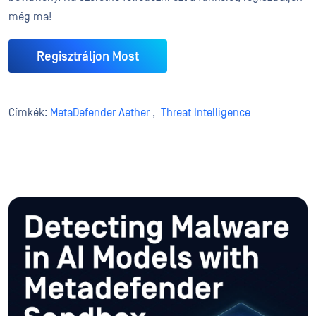
még ma!
Regisztráljon Most
Címkék:
MetaDefender Aether
,
Threat Intelligence