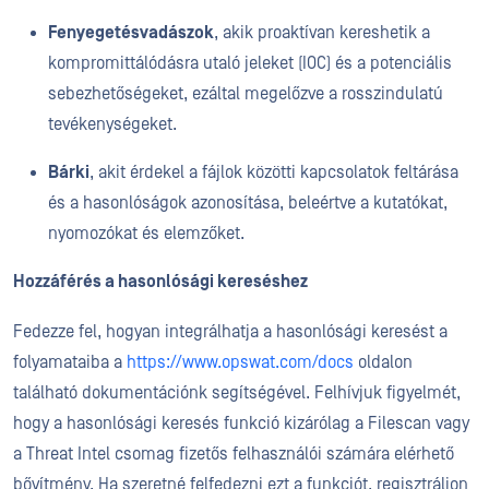
Fenyegetésvadászok
, akik proaktívan kereshetik a
kompromittálódásra utaló jeleket (IOC) és a potenciális
sebezhetőségeket, ezáltal megelőzve a rosszindulatú
tevékenységeket.
Bárki
, akit érdekel a fájlok közötti kapcsolatok feltárása
és a hasonlóságok azonosítása, beleértve a kutatókat,
nyomozókat és elemzőket.
Hozzáférés a hasonlósági kereséshez
Fedezze fel, hogyan integrálhatja a hasonlósági keresést a
folyamataiba a
https://www.opswat.com/docs
oldalon
található dokumentációnk segítségével. Felhívjuk figyelmét,
hogy a hasonlósági keresés funkció kizárólag a Filescan vagy
a Threat Intel csomag fizetős felhasználói számára elérhető
bővítmény. Ha szeretné felfedezni ezt a funkciót, regisztráljon