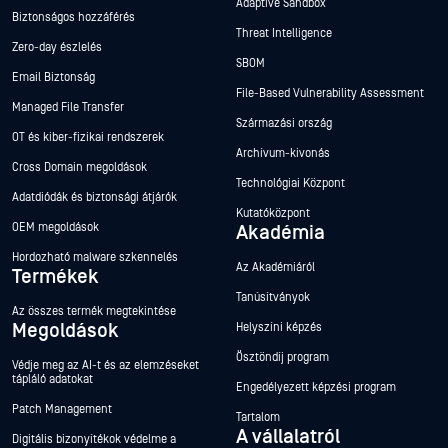
Adaptive Sandbox
Biztonságos hozzáférés
Threat Intelligence
Zero-day észlelés
SBOM
Email Biztonság
File-Based Vulnerability Assessment
Managed File Transfer
Származási ország
OT és kiber-fizikai rendszerek
Archívum-kivonás
Cross Domain megoldások
Technológiai Központ
Adatdiódák és biztonsági átjárók
Kutatóközpont
OEM megoldások
Akadémia
Hordozható malware szkennelés
Az Akadémiáról
Termékek
Tanúsítványok
Az összes termék megtekintése
Megoldások
Helyszíni képzés
Ösztöndíj program
Védje meg az AI-t és az elemzéseket
tápláló adatokat
Engedélyezett képzési program
Patch Management
Tartalom
A vállalatról
Digitális bizonyítékok védelme a