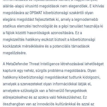
aláírás-alapú vírusirtó megoldások nem elegendőek. E kihívás
megoldására az OPSWAT kiberbiztonsági szakértői olyan
elegáns megoldást fejlesztettek ki, amely a legmodernebb
statikus elemzési technológiát és a gépi tanulást használja ki
a fájlok közötti hasonlóságok azonosítására. Ez a
megközelítés hatékony eszközt biztosít a kiberbiztonsági
kockázatok mérséklésére és a potenciális támadások
megelőzésére.
A MetaDefender Threat Intelligence létrehozásával lehetőséget
kaptunk egy nehéz, sürgős probléma megoldására. Olyan
hatékony kiberbiztonsági megoldásokat tudtunk kidolgozni,
amelyek a szervezeteket olyan információkkal látják el,
amelyekre szükségük van a felmerülő fenyegetések
előrejelzéséhez és az azokra való felkészüléshez. Ez
összhangban van az innovációs kultúránkkal és azzal az