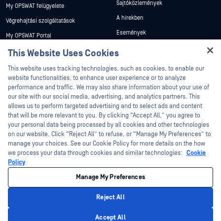
Sajtóközlemények
My OPSWAT felügyelete
A hírekben
Végrehajtási szolgáltatások
Események
My OPSWAT Portal
Webináriumok
Műszaki dokumentáció
This Website Uses Cookies
Adatlapok
Hey there!
Képzések
This website uses tracking technologies, such as cookies, to enable our
Fehér könyvek
I'm Ozzy, your OPSWAT virtual assistant.
website functionalities, to enhance user experience or to analyze
Biztonsági sebezhetőségi program
How can I help you secure what's critical
performance and traffic. We may also share information about your use of
Partnerek
Ingyenes eszközök
today?
our site with our social media, advertising, and analytics partners. This
allows us to perform targeted advertising and to select ads and content
Tanúsítvány
that will be more relevant to you. By clicking “Accept All,” you agree to
Technológiai partnerek
your personal data being processed by all cookies and other technologies
on our website. Click “Reject All” to refuse, or “Manage My Preferences” to
Channel partner program
manage your choices. See our Cookie Policy for more details on the how
we process your data through cookies and similar technologies:
Cookie
©2026 OPSWAT . Minden jog fenntartva. OPSWAT, MetaDefender, Metascan,
Policy
MetaAccess, az OPSWAT , Trust no File. Trust No Device., OPSWAT , Protecting the
World's Critical Infrastructure, Deep CDR™ Technology, InQuest, az InQuest logó,
Manage My Preferences
DFI, RetroHunt, Deep File Inspection és Join the Hunt az OPSWAT védjegyei. A
harmadik felek védjegyei a megfelelő tulajdonosok tulajdonát képezik.
Jogi
Adatvédelmi szabályzat
Cookie beállítások kezelése
Az Ön
Reject All
kaliforniai adatvédelmi döntései
Privacy Policy
Accept All