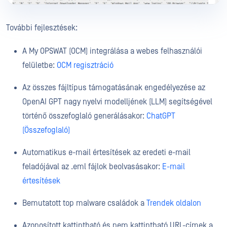
További fejlesztések:
A My OPSWAT (OCM) integrálása a webes felhasználói
felületbe:
OCM regisztráció
Az összes fájltípus támogatásának engedélyezése az
OpenAI GPT nagy nyelvi modelljének (LLM) segítségével
történő összefoglaló generálásakor:
ChatGPT
(Összefoglaló)
Automatikus e-mail értesítések az eredeti e-mail
feladójával az .eml fájlok beolvasásakor:
E-mail
értesítések
Bemutatott top malware családok a
Trendek oldalon
Azonosított kattintható és nem kattintható URL-címek a