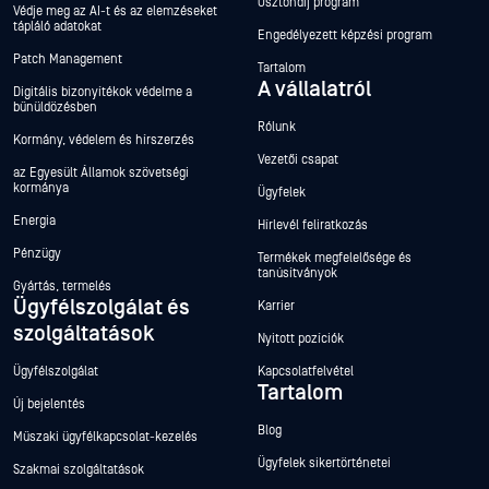
Ösztöndíj program
Védje meg az AI-t és az elemzéseket
tápláló adatokat
Engedélyezett képzési program
Patch Management
Tartalom
A vállalatról
Digitális bizonyítékok védelme a
bűnüldözésben
Rólunk
Kormány, védelem és hírszerzés
Vezetői csapat
az Egyesült Államok szövetségi
kormánya
Ügyfelek
Energia
Hírlevél feliratkozás
Pénzügy
Termékek megfelelősége és
tanúsítványok
Gyártás, termelés
Ügyfélszolgálat és
Karrier
szolgáltatások
Nyitott pozíciók
Ügyfélszolgálat
Kapcsolatfelvétel
Tartalom
Új bejelentés
Blog
Műszaki ügyfélkapcsolat-kezelés
Ügyfelek sikertörténetei
Szakmai szolgáltatások