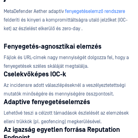
MetaDefender Aether adaptív
fenyegetéselemző rendszere
felderíti és kinyeri a kompromittáltságra utaló jelzőket (IOC-
ket) az észlelést elkerülő és zero-day .
Fenyegetés-agnosztikai elemzés
Fájlok és URL-címek nagy mennyiségét dolgozza fel, hogy a
fenyegetések széles skáláját megtalálja.
Cselekvőképes IOC-k
Az incidensre adott válaszlépéseknél a veszélyeztetettségi
mutatók minőségére és mennyiségére összpontosít.
Adaptive fenyegetéselemzés
Lehetővé teszi a célzott támadások észlelését az elemzések
elleni trükkök (pl. geofencing) megkerülésével.
Az igazság egyetlen forrása Reputation
Endpoint