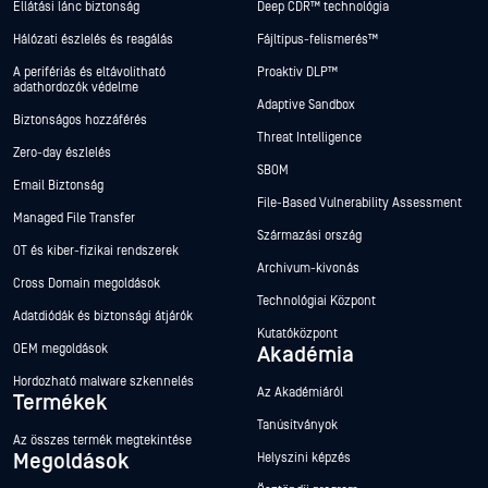
Ellátási lánc biztonság
Deep CDR™ technológia
Hálózati észlelés és reagálás
Fájltípus-felismerés™
A perifériás és eltávolítható
Proaktív DLP™
adathordozók védelme
Adaptive Sandbox
Biztonságos hozzáférés
Threat Intelligence
Zero-day észlelés
SBOM
Email Biztonság
File-Based Vulnerability Assessment
Managed File Transfer
Származási ország
OT és kiber-fizikai rendszerek
Archívum-kivonás
Cross Domain megoldások
Technológiai Központ
Adatdiódák és biztonsági átjárók
Kutatóközpont
OEM megoldások
Akadémia
Hordozható malware szkennelés
Az Akadémiáról
Termékek
Tanúsítványok
Az összes termék megtekintése
Megoldások
Helyszíni képzés