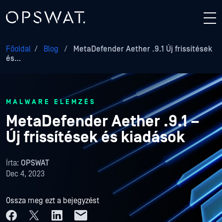
Főoldal
/
Blog
/
MetaDefender Aether .9.1 Új frissítések
és…
MALWARE ELEMZÉS
MetaDefender Aether .9.1 –
Új frissítések és kiadások
Írta:
OPSWAT
Dec 4, 2023
Ossza meg ezt a bejegyzést