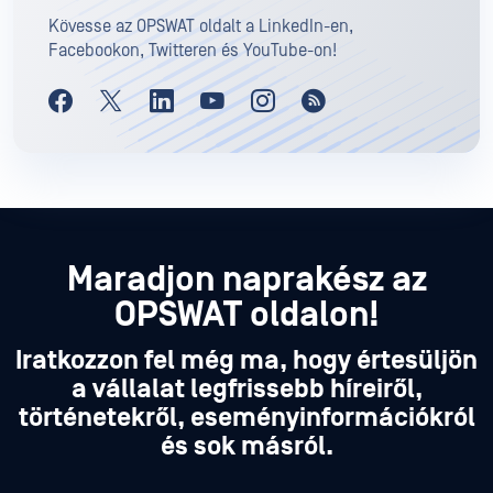
Kövesse az OPSWAT oldalt a LinkedIn-en,
Facebookon, Twitteren és YouTube-on!
Maradjon naprakész az
OPSWAT oldalon!
Iratkozzon fel még ma, hogy értesüljön
a vállalat legfrissebb híreiről,
történetekről, eseményinformációkról
és sok másról.