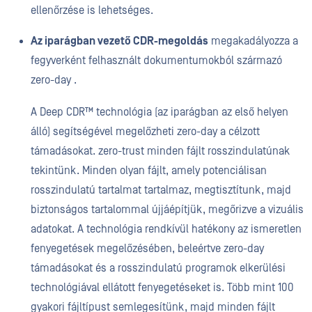
ellenőrzése is lehetséges.
Az iparágban vezető CDR-megoldás
megakadályozza a
fegyverként felhasznált dokumentumokból származó
zero-day .
A Deep CDR™ technológia (az iparágban az első helyen
álló) segítségével megelőzheti zero-day a célzott
támadásokat. zero-trust minden fájlt rosszindulatúnak
tekintünk. Minden olyan fájlt, amely potenciálisan
rosszindulatú tartalmat tartalmaz, megtisztítunk, majd
biztonságos tartalommal újjáépítjük, megőrizve a vizuális
adatokat. A technológia rendkívül hatékony az ismeretlen
fenyegetések megelőzésében, beleértve zero-day
támadásokat és a rosszindulatú programok elkerülési
technológiával ellátott fenyegetéseket is. Több mint 100
gyakori fájltípust semlegesítünk, majd minden fájlt