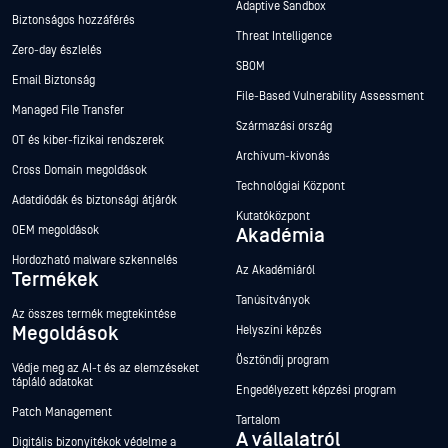
Adaptive Sandbox
Biztonságos hozzáférés
Threat Intelligence
Zero-day észlelés
SBOM
Email Biztonság
File-Based Vulnerability Assessment
Managed File Transfer
Származási ország
OT és kiber-fizikai rendszerek
Archívum-kivonás
Cross Domain megoldások
Technológiai Központ
Adatdiódák és biztonsági átjárók
Kutatóközpont
OEM megoldások
Akadémia
Hordozható malware szkennelés
Az Akadémiáról
Termékek
Tanúsítványok
Az összes termék megtekintése
Megoldások
Helyszíni képzés
Ösztöndíj program
Védje meg az AI-t és az elemzéseket
tápláló adatokat
Engedélyezett képzési program
Patch Management
Tartalom
A vállalatról
Digitális bizonyítékok védelme a