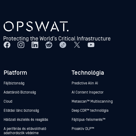
Platform
Technológia
Fájlbiztonság
Predictive Alin AI
Adattároló Biztonság
AI Content Inspector
Cloud
Metascan™ Multiscanning
Ellátási lánc biztonság
Deep CDR™ technológia
Hálózati észlelés és reagálás
Fájltípus-felismerés™
A perifériás és eltávolítható
Proaktív DLP™
adathordozók védelme