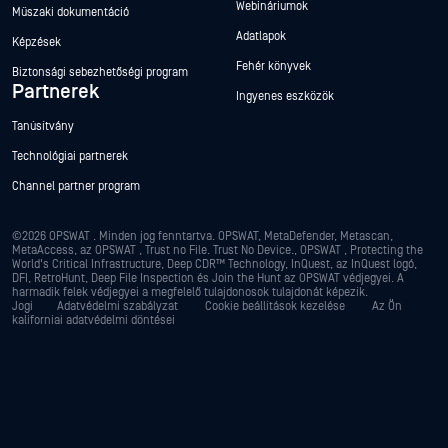
Webináriumok
Műszaki dokumentáció
Adatlapok
Képzések
Fehér könyvek
Biztonsági sebezhetőségi program
Partnerek
Ingyenes eszközök
Tanúsítvány
Technológiai partnerek
Channel partner program
©2026 OPSWAT . Minden jog fenntartva. OPSWAT, MetaDefender, Metascan,
MetaAccess, az OPSWAT , Trust no File. Trust No Device., OPSWAT , Protecting the
World's Critical Infrastructure, Deep CDR™ Technology, InQuest, az InQuest logó,
DFI, RetroHunt, Deep File Inspection és Join the Hunt az OPSWAT védjegyei. A
harmadik felek védjegyei a megfelelő tulajdonosok tulajdonát képezik.
Jogi
Adatvédelmi szabályzat
Cookie beállítások kezelése
Az Ön
kaliforniai adatvédelmi döntései