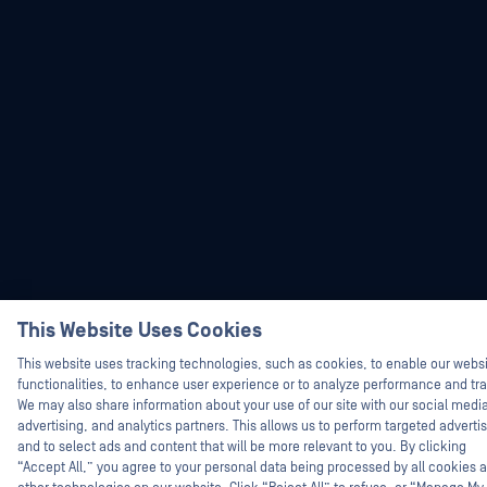
This Website Uses Cookies
Hey there!
I'm Ozzy, your OPSWAT virtual assistant.
This website uses tracking technologies, such as cookies, to enable our webs
How can I help you secure what's critical
functionalities, to enhance user experience or to analyze performance and traf
today?
We may also share information about your use of our site with our social medi
advertising, and analytics partners. This allows us to perform targeted adverti
and to select ads and content that will be more relevant to you. By clicking
“Accept All,” you agree to your personal data being processed by all cookies 