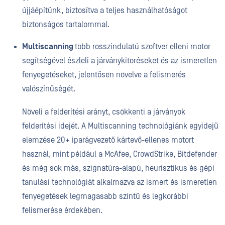
újjáépítünk, biztosítva a teljes használhatóságot
biztonságos tartalommal.
Multiscanning
több rosszindulatú szoftver elleni motor
segítségével észleli a járványkitöréseket és az ismeretlen
fenyegetéseket, jelentősen növelve a felismerés
valószínűségét.
Növeli a felderítési arányt, csökkenti a járványok
felderítési idejét. A Multiscanning technológiánk egyidejű
elemzése 20+ iparágvezető kártevő-ellenes motort
használ, mint például a McAfee, CrowdStrike, Bitdefender
és még sok más, szignatúra-alapú, heurisztikus és gépi
tanulási technológiát alkalmazva az ismert és ismeretlen
fenyegetések legmagasabb szintű és legkorábbi
felismerése érdekében.