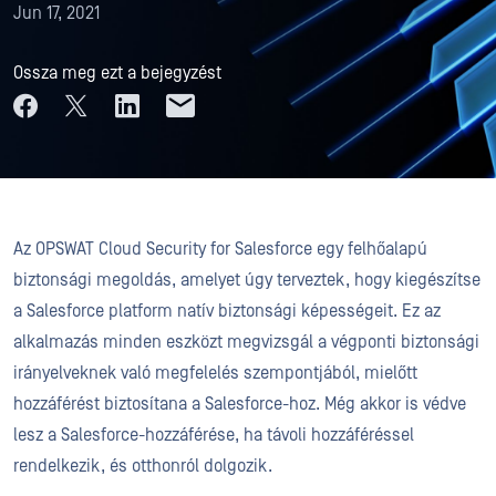
Jun 17, 2021
Ossza meg ezt a bejegyzést
Az OPSWAT Cloud Security for Salesforce egy felhőalapú
biztonsági megoldás, amelyet úgy terveztek, hogy kiegészítse
a Salesforce platform natív biztonsági képességeit. Ez az
alkalmazás minden eszközt megvizsgál a végponti biztonsági
irányelveknek való megfelelés szempontjából, mielőtt
hozzáférést biztosítana a Salesforce-hoz. Még akkor is védve
lesz a Salesforce-hozzáférése, ha távoli hozzáféréssel
rendelkezik, és otthonról dolgozik.