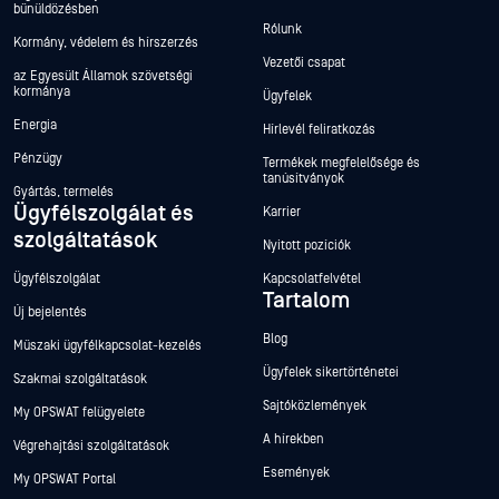
bűnüldözésben
Rólunk
Kormány, védelem és hírszerzés
Vezetői csapat
az Egyesült Államok szövetségi
kormánya
Ügyfelek
Energia
Hírlevél feliratkozás
Pénzügy
Termékek megfelelősége és
tanúsítványok
Gyártás, termelés
Ügyfélszolgálat és
Karrier
szolgáltatások
Nyitott pozíciók
Ügyfélszolgálat
Kapcsolatfelvétel
Tartalom
Új bejelentés
Blog
Műszaki ügyfélkapcsolat-kezelés
Ügyfelek sikertörténetei
Szakmai szolgáltatások
Sajtóközlemények
My OPSWAT felügyelete
A hírekben
Végrehajtási szolgáltatások
Események
My OPSWAT Portal