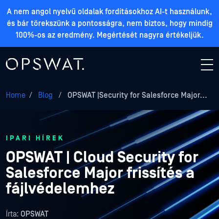
A nem angol nyelvű oldalak fordításokhoz AI-t használunk,
és bár törekszünk a pontosságra, nem biztos, hogy mindig
100%-os az eredmény. Megértését nagyra értékeljük.
Home
/
Blog
/
OPSWAT |Security for Salesforce Major...
IPARI HÍREK
OPSWAT | Cloud Security for
Salesforce Major frissítés a
fájlvédelemhez
Írta:
OPSWAT