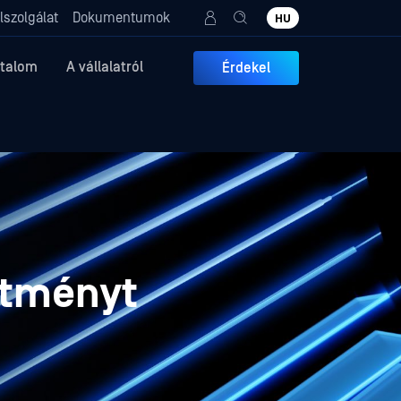
lszolgálat
Dokumentumok
HU
rtalom
A vállalatról
Érdekel
ítményt