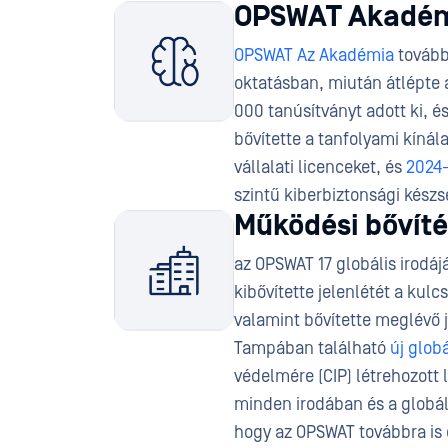
OPSWAT Akadé
OPSWAT Az
Akadémia
továbbr
oktatásban, miután átlépte 
000 tanúsítványt adott ki, é
bővítette a tanfolyami kíná
vállalati licenceket, és
2024-
szintű kiberbiztonsági kész
Működési bővíté
az OPSWAT 17 globális irodájá
kibővítette jelenlétét a kul
valamint bővítette meglévő 
Tampában található
új glob
védelmére (CIP) létrehozott 
minden irodában és a globál
hogy az OPSWAT továbbra is é