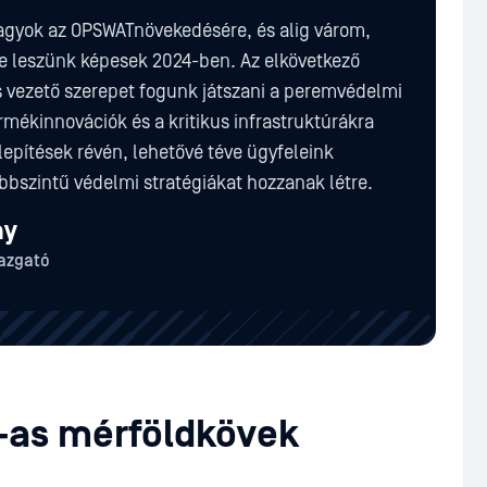
gyok az OPSWATnövekedésére, és alig várom,
e leszünk képesek 2024-ben. Az elkövetkező
s vezető szerepet fogunk játszani a peremvédelmi
rmékinnovációk és a kritikus infrastruktúrákra
lepítések révén, lehetővé téve ügyfeleink
bbszintű védelmi stratégiákat hozzanak létre.
ny
gazgató
-as mérföldkövek