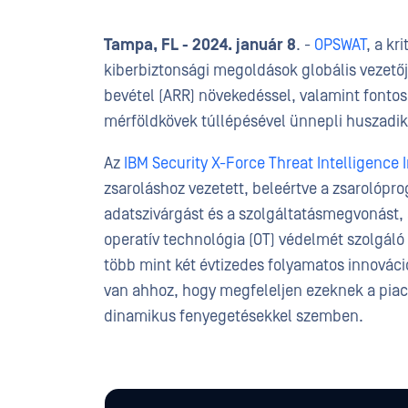
Tampa, FL - 2024. január 8
. -
OPSWAT
, a kr
kiberbiztonsági megoldások globális vezető
bevétel (ARR) növekedéssel, valamint fontos
mérföldkövek túllépésével ünnepli huszadik 
Az
IBM Security X-Force Threat Intelligence 
zsaroláshoz vezetett, beleértve a zsarolópr
adatszivárgást és a szolgáltatásmegvonást, 
operatív technológia (OT) védelmét szolgál
több mint két évtizedes folyamatos innováci
van ahhoz, hogy megfeleljen ezeknek a piac
dinamikus fenyegetésekkel szemben.