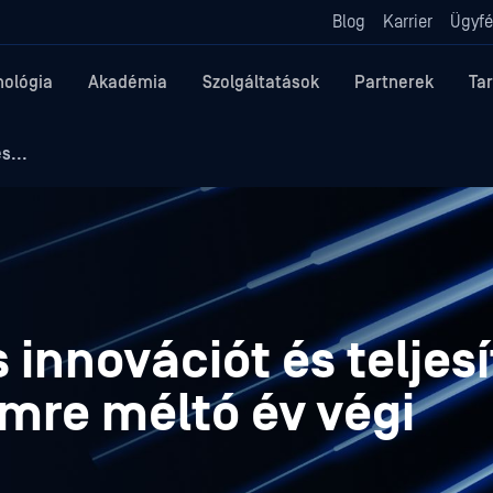
Blog
Karrier
Ügyfé
nológia
Akadémia
Szolgáltatások
Partnerek
Ta
s...
 innovációt és teljes
mre méltó év végi