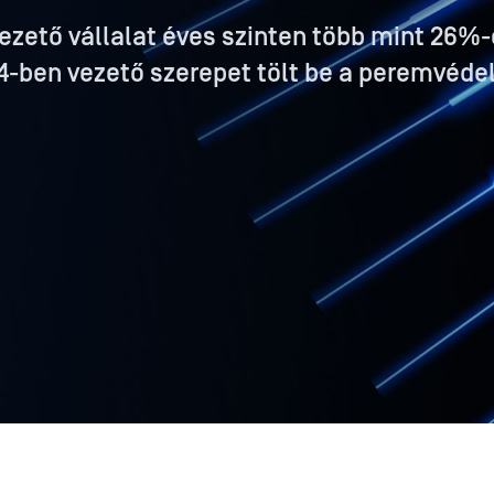
vezető vállalat éves szinten több mint 26%
24-ben vezető szerepet tölt be a peremvéde