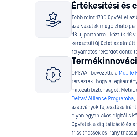
Értékesítési és 
Több mint 1700 ügyféllel az 
szervezetek megbízható partn
48 új partnerrel, köztük 46 v
keresztüli új üzlet az elmú
folyamatos rekordot döntő te
Termékinnovác
OPSWAT bevezette a
Mobile 
terveztek, hogy a legkemény
hálózati biztonságot. MetaDe
DeltaV Alliance Programba
,
szabványok fejlesztése iránt
olyan egyablakos digitális k
ügyfelek a digitalizáció és 
frissíthessék és irányíthass