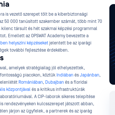
mia
a is vezető szerepet tölt be a kiberbiztonsági
az 50 000 tanúsított szakember számát, több mint 70
s kilenc társult és hét szakmai képzési programmal
latot. Emellett az OPSWAT Academy bevezette a
ben helyszíni képzéseket
jelentett be az iparági
ségek további fejlesztése érdekében.
s
val, amelyek stratégiailag jól elhelyezettek,
csfontosságú piacokon, köztük
Indiában
és
Japánban
,
jelenlétét
Romániában
,
Dubajban
és a floridai
ális központjával
és a kritikus infrastruktúrák
laboratóriumával. A CIP-laborok sikeres telepítése
is rendezvényeken kulcsszerepet játszott abban,
len járjon az ügyfelek, a partnerek és az iparág