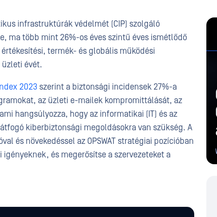
itikus infrastruktúrák védelmét (CIP) szolgáló
je, ma több mint 26%-os éves szintű éves ismétlődő
 értékesítési, termék- és globális működési
üzleti évét.
Index 2023
szerint a biztonsági incidensek 27%-a
ogramokat, az üzleti e-mailek kompromittálását, az
ami hangsúlyozza, hogy az informatikai (IT) és az
ó átfogó kiberbiztonsági megoldásokra van szükség. A
óval és növekedéssel az OPSWAT stratégiai pozícióban
i igényeknek, és megerősítse a szervezeteket a