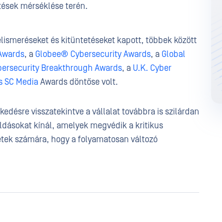
tések mérséklése terén.
lismeréseket és kitüntetéseket kapott, többek között
 Awards
, a
Globee® Cybersecurity Awards
, a
Global
bersecurity Breakthrough Awards
, a
U.K. Cyber
s SC Media
Awards döntőse volt.
edésre visszatekintve a vállalat továbbra is szilárdan
oldásokat kínál, amelyek megvédik a kritikus
zetek számára, hogy a folyamatosan változó