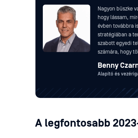
Nagyon büszke va
hogy lássam, mir
évben továbbra i
stratégiában a te
szabott egyedi te
számára, hogy tö
Benny Czar
Alapító és vezéri
A legfontosabb 2023