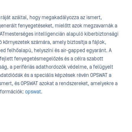
úráját azáltal, hogy megakadályozza az ismert,
 generált fenyegetéseket, mielőtt azok megzavarnák a
mesterséges intelligencián alapuló kiberbiztonsági
gó környezetek számára, amely biztosítja a fájlok,
ed felhőalapú, helyszíni és air-gapped egyaránt. A
 fejlett fenyegetésmegelőzés és a célra szabott
ág, a perifériás adathordozók védelme, a felügyelt
z adatdiódák és a speciális képzések révén OPSWAT a
ismert, és OPSWAT azokat a rendszereket, amelyekre a
nformációk:
opswat
.