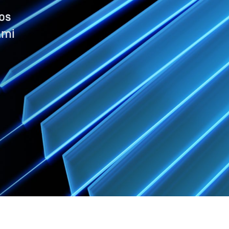
-os
lmi