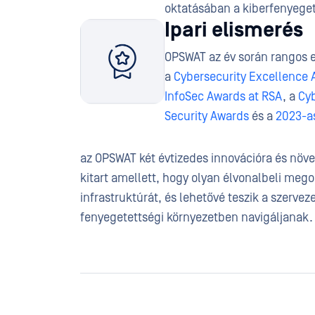
oktatásában a kiberfenyege
Ipari elismerés
OPSWAT az év során rangos e
a
Cybersecurity Excellence
InfoSec Awards at RSA
, a
Cy
Security Awards
és a
2023-a
az OPSWAT két évtizedes innovációra és növek
kitart amellett, hogy olyan élvonalbeli meg
infrastruktúrát, és lehetővé teszik a szerve
fenyegetettségi környezetben navigáljanak.