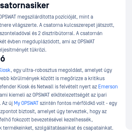
csatornasiker
OPSWAT megszilárdította pozícióját, mint a
ere világszerte. A csatorna kulcsszerepet játszott,
iszonteladóval és 2 disztribútorral. A csatornán
lt két évben megduplázódott, ami az OPSWAT
ljesítményét tükrözi.
ió
Kiosk
, egy ultra-robosztus megoldást, amelyet úgy
ebb körülmények között is megőrizze a kritikus
fender Kiosk és Netwall is felvételt nyert az
Emerson
 ami kiemeli az OPSWAT elkötelezettségét az ipari
. Az új
My OPSWAT
szintén fontos mérföldkő volt - egy
özpontot biztosít, amelyet úgy terveztek, hogy az
a felhő fokozott bevezetésével kezelhessék,
ák termékeinket, szolgáltatásainkat és csapatainkat.