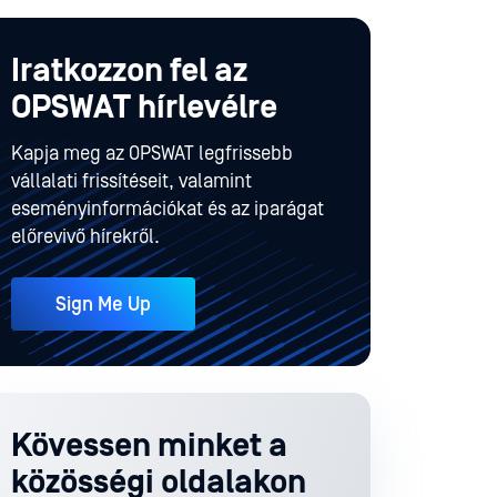
Iratkozzon fel az
OPSWAT hírlevélre
Kapja meg az OPSWAT legfrissebb
vállalati frissítéseit, valamint
eseményinformációkat és az iparágat
előrevivő hírekről.
Sign Me Up
Kövessen minket a
közösségi oldalakon