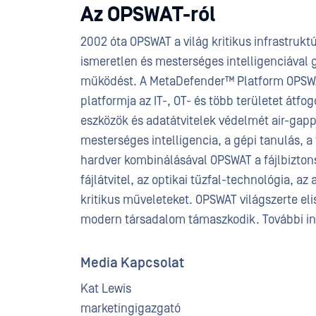
Az OPSWAT-ról
2002 óta OPSWAT a világ kritikus infrastrukt
ismeretlen és mesterséges intelligenciával
működést. A MetaDefender™ Platform OPSWAT
platformja az IT-, OT- és több területet átfo
eszközök és adatátvitelek védelmét air-gapp
mesterséges intelligencia, a gépi tanulás, a
hardver kombinálásával OPSWAT a fájlbiztons
fájlátvitel, az optikai tűzfal-technológia, a
kritikus műveleteket. OPSWAT világszerte el
modern társadalom támaszkodik. További i
Media Kapcsolat
Kat Lewis
marketingigazgató