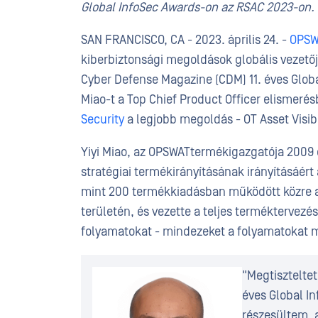
Global InfoSec Awards-on az RSAC 2023-on.
SAN FRANCISCO, CA - 2023. április 24. -
OPSW
kiberbiztonsági megoldások globális vezetőj
Cyber Defense Magazine (CDM) 11. éves Globa
Miao-t a Top Chief Product Officer elismeré
Security
a legjobb megoldás - OT Asset Visibi
Yiyi Miao, az OPSWATtermékigazgatója 2009 ó
stratégiai termékirányításának irányításáért 
mint 200 termékkiadásban működött közre a s
területén, és vezette a teljes terméktervezési
folyamatokat - mindezeket a folyamatokat ma 
"Megtisztelte
éves Global I
részesültem. 