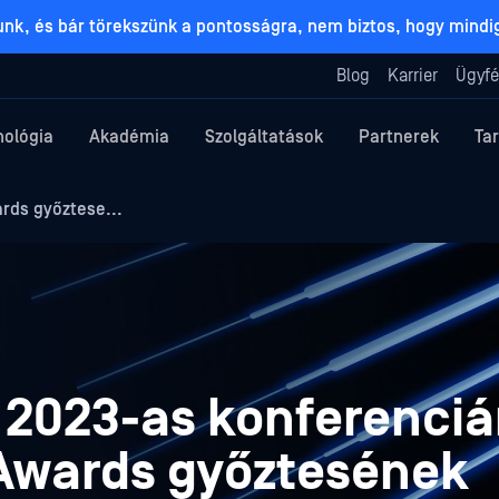
lunk, és bár törekszünk a pontosságra, nem biztos, hogy mind
Blog
Karrier
Ügyfé
nológia
Akadémia
Szolgáltatások
Partnerek
Ta
rds győztese...
2023-as konferenciá
 Awards győztesének