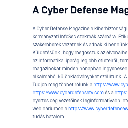
A Cyber Defense Mag
A Cyber Defense Magazine a kiberbiztonsági 
kormányzati InfoSec szakmák számára. Etiku
szakemberek vezetnek és adnak ki bennünket
Küldetésünk, hogy megosszuk az élvonalbeli t
az informatikai iparág legjobb ötleteiről, ter
magazinokat minden hónapban ingyenesen on
alkalmából különkiadványokat szállítunk. 
Tudjon meg többet rólunk a
https://www.cy
https://www.cyberdefensetv.com
és a
https
nyertes cég vezetőinek leginformatívabb inter
webináriumon a
https://www.cyberdefense
tudás hatalom.