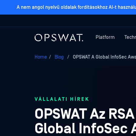
A nem angol nyelvű oldalak fordításokhoz AI-t haszná
Platform
Tech
Home
/
Blog
/
OPSWAT A Global InfoSec Awa
VÁLLALATI HÍREK
OPSWAT Az RSA 
Global InfoSec