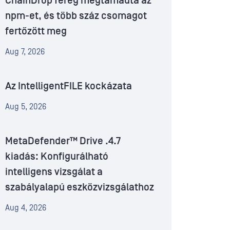
ChainDrop féreg megtámadta az
npm-et, és több száz csomagot
fertőzött meg
Aug 7, 2026
Az IntelligentFILE kockázata
Aug 5, 2026
MetaDefender™ Drive .4.7
kiadás: Konfigurálható
intelligens vizsgálat a
szabályalapú eszközvizsgálathoz
Aug 4, 2026