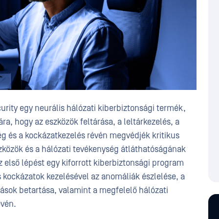
ity egy neurális hálózati kiberbiztonsági termék,
a, hogy az eszközök feltárása, a leltárkezelés, a
ég és a kockázatkezelés révén megvédjék kritikus
szközök és a hálózati tevékenység átláthatóságának
első lépést egy kiforrott kiberbiztonsági program
s kockázatok kezelésével az anomáliák észlelése, a
ások betartása, valamint a megfelelő hálózati
évén.