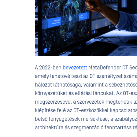
A 2022-ben
bevezetett
MetaDefender OT Secur
amely lehetővé teszi az OT személyzet számár
hálózat láthatósága, valamint a sebezhetős
környezetüket és ellátási láncukat. Az OT-e
megszerzésével a szervezetek megtehetik az 
kiépítése felé az OT-eszközökkel kapcsolato
belső fenyegetések mérséklése, a szabályoz
architektúra és szegmentáció fenntartása r