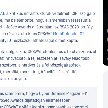
AT
, a kritikus infrastruktúrák védelmét (CIP) szolgáló
e, ma bejelentette, hogy elismerésben részesült a
l InfoSec Awards díjátadóján, az RSAC 2023-on. Yiyi
sben részesítették, és OPSWAT
MetaDefender OT
lity (OT eszközök láthatósága) címet kapta.
ta dolgozik az OPSWAT oldalon, és ő felel a szervezet
az innovációtól a fejlesztésen át. Tavaly Miao több
zoftver, a hardver és a felhőszolgáltatások
, mérnöki, marketing, irányítási és szállítási
is ő irányítja.
tés számomra, hogy a Cyber Defense Magazine 11.
nfoSec Awards díjátadóján elismerésben
az OPSWAT a világ legbiztonságosabb szervezetei