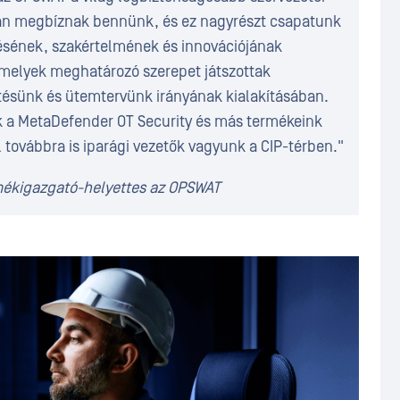
an megbíznak bennünk, és ez nagyrészt csapatunk
sének, szakértelmének és innovációjának
melyek meghatározó szerepet játszottak
tésünk és ütemtervünk irányának kialakításában.
 a MetaDefender OT Security és más termékeink
l továbbra is iparági vezetők vagyunk a CIP-térben."
rmékigazgató-helyettes az OPSWAT