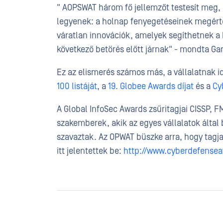
" AOPSWAT három fő jellemzőt testesít meg,
legyenek: a holnap fenyegetéseinek megért
váratlan innovációk, amelyek segíthetnek a
következő betörés előtt járnak" - mondta Gar
Ez az elismerés számos más, a vállalatnak id
100 listáját
, a
19. Globee Awards díjat
és a
Cy
A Global InfoSec Awards zsűritagjai CISSP, 
szakemberek, akik az egyes vállalatok által
szavaztak. Az OPWAT büszke arra, hogy tagja
itt jelentettek be:
http://www.cyberdefense