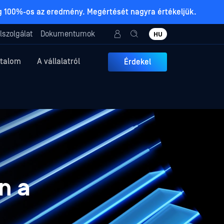
ig 100%-os az eredmény. Megértését nagyra értékeljük.
lszolgálat
Dokumentumok
HU
rtalom
A vállalatról
Érdekel
n a