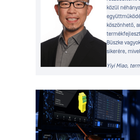
közül néhány
együttműködé
köszönhető, a
termékfejlesz
Büszke vagyok
sikerére, mive
Yiyi Miao, te