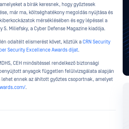
 amelyeket a bírák keresnek, hogy győztesek
ése, már ma, költséghatékony megoldás nyújtása és
 kiberkockázatok mérséklésében és egy lépéssel a
y S. Miliefsky, a Cyber Defense Magazine kiadója.
én odaítélt elismerést követ, köztük a
CRN Security
ber Security Excellence Awards díjat
.
FMDHS, CEH minősítéssel rendelkező biztonsági
 benyújtott anyagok független felülvizsgálata alapján
 lehet ennek az áhított győztes csoportnak, amelyet
awards.com/
.