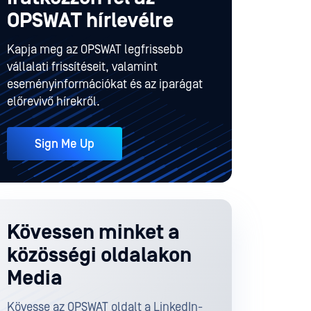
OPSWAT hírlevélre
Kapja meg az OPSWAT legfrissebb
vállalati frissítéseit, valamint
eseményinformációkat és az iparágat
előrevivő hírekről.
Sign Me Up
Kövessen minket a
közösségi oldalakon
Media
Kövesse az OPSWAT oldalt a LinkedIn-