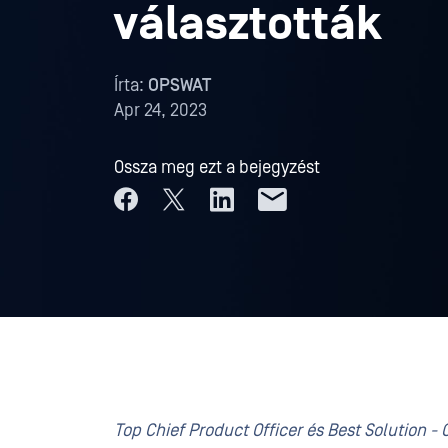
választották
Írta:
OPSWAT
Apr 24, 2023
Ossza meg ezt a bejegyzést
Top Chief Product Officer és Best Solution - 