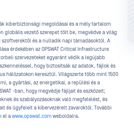
úrák kiberbiztonsági megoldásai és a mély tartalom
én globális vezető szerepet tölt be, megvédve a világ
ú szoftverektől és a nulladik napi támadásoktól. A
sa érdekében az OPSWAT Critical Infrastructure
orbeli szervezeteket egyaránt védik a legújabb
zkenneléssel, hogy biztosítsák az adatok, fájlok és
kus hálózatokon keresztül. Világszerte több mint 1500
i, a gyártási, az energetikai, a repülési és a
SWAT -ban, hogy megvédje fájljait és eszközeit;
lveknek és szabályozásoknak való megfelelést, és
t és ügyfeleit a kibervezérelt zavaroktól. További
n el a
www.opswat.com
weboldalra.