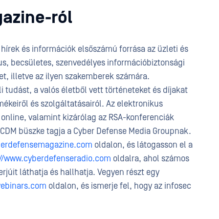
azine-ról
hírek és információk elsőszámú forrása az üzleti és
s, becsületes, szenvedélyes információbiztonsági
, illetve az ilyen szakemberek számára.
udást, a valós életből vett történeteket és díjakat
mékeiről és szolgáltatásairól. Az elektronikus
line, valamint kizárólag az RSA-konferenciák
A CDM büszke tagja a Cyber Defense Media Groupnak.
berdefensemagazine.com
oldalon, és látogasson el a
://www.cyberdefenseradio.com
oldalra, ahol számos
júit láthatja és hallhatja. Vegyen részt egy
webinars.com
oldalon, és ismerje fel, hogy az infosec