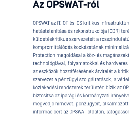
Az OPSWAT-ról
OPSWAT az IT, OT és ICS kritikus infrastrukt
hatástalanítása és rekonstrukciója (CDR) ter
küldetéskritikus szervezeteit a rosszindulat
kompromittálódás kockázatának minimalizálá
Protection megoldásai a köz- és magánszekt
technológiával, folyamatokkal és hardveres s
az eszközök hozzáférésének átvitelét a kriti
szervezet a pénzügyi szolgáltatások, a védelm
közlekedési rendszerek területén bízik az OP
biztosítsa az iparági és kormányzati iránye
megvédje hírnevét, pénzügyeit, alkalmazottai
információért az OPSWAT oldalon, látogasso