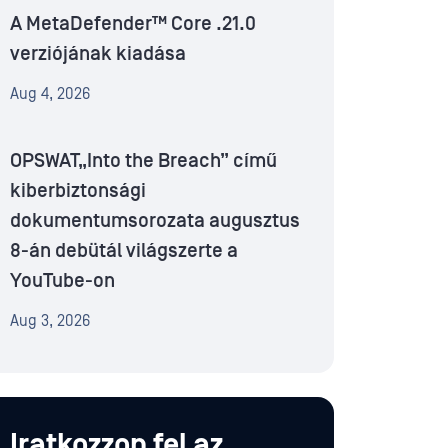
A MetaDefender™ Core .21.0
verziójának kiadása
Aug 4, 2026
OPSWAT„Into the Breach” című
kiberbiztonsági
dokumentumsorozata augusztus
8-án debütál világszerte a
YouTube-on
Aug 3, 2026
Iratkozzon fel az