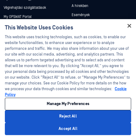
A hírekben
Végrehajtási szolgáltatások
Események
My OPSWAT Portal
Webináriumok
Műszaki dokumentáció
This Website Uses Cookies
Adatlapok
Hey there!
Képzések
This website uses tracking technologies, such as cookies, to enable our
I'm Ozzy, your OPSWAT virtual assistant.
Fehér könyvek
website functionalities, to enhance user experience or to analyze
Biztonsági sebezhetőségi program
How can I help you secure what's critical
performance and traffic. We may also share information about your use of
Partnerek
Ingyenes eszközök
today?
our site with our social media, advertising, and analytics partners. This
allows us to perform targeted advertising and to select ads and content
Tanúsítvány
that will be more relevant to you. By clicking “Accept All,” you agree to
Technológiai partnerek
your personal data being processed by all cookies and other technologies
on our website. Click “Reject All” to refuse, or “Manage My Preferences” to
Channel partner program
manage your choices. See our Cookie Policy for more details on the how
we process your data through cookies and similar technologies:
Cookie
©2026 OPSWAT . Minden jog fenntartva. OPSWAT, MetaDefender, Metascan,
Policy
MetaAccess, az OPSWAT , Trust no File. Trust No Device., OPSWAT , Protecting the
World's Critical Infrastructure, Deep CDR™ Technology, InQuest, az InQuest logó,
Manage My Preferences
DFI, RetroHunt, Deep File Inspection és Join the Hunt az OPSWAT védjegyei. A
harmadik felek védjegyei a megfelelő tulajdonosok tulajdonát képezik.
Jogi
Adatvédelmi szabályzat
Cookie beállítások kezelése
Az Ön
Reject All
kaliforniai adatvédelmi döntései
Privacy Policy
Accept All