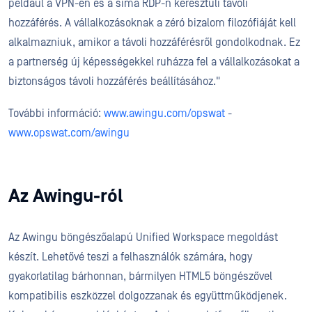
például a VPN-en és a sima RDP-n keresztüli távoli
hozzáférés. A vállalkozásoknak a zéró bizalom filozófiáját kell
alkalmazniuk, amikor a távoli hozzáférésről gondolkodnak. Ez
a partnerség új képességekkel ruházza fel a vállalkozásokat a
biztonságos távoli hozzáférés beállításához."
További információ:
www.awingu.com/opswat
-
www.opswat.com/awingu
Az Awingu-ról
Az Awingu böngészőalapú Unified Workspace megoldást
készít. Lehetővé teszi a felhasználók számára, hogy
gyakorlatilag bárhonnan, bármilyen HTML5 böngészővel
kompatibilis eszközzel dolgozzanak és együttműködjenek.