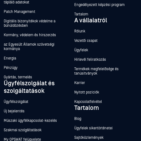
tápláló adatokat
Engedélyezett képzési program
Patch Management
Tartalom
A vállalatról
Digitális bizonyítékok védelme a
bűnüldözésben
Rólunk
Kormány, védelem és hírszerzés
Vezetői csapat
az Egyesült Államok szövetségi
kormánya
Ügyfelek
Energia
Hírlevél feliratkozás
Pénzügy
Termékek megfelelősége és
tanúsítványok
Gyártás, termelés
Ügyfélszolgálat és
Karrier
szolgáltatások
Nyitott pozíciók
Ügyfélszolgálat
Kapcsolatfelvétel
Tartalom
Új bejelentés
Blog
Műszaki ügyfélkapcsolat-kezelés
Ügyfelek sikertörténetei
Szakmai szolgáltatások
Sajtóközlemények
My OPSWAT felügyelete