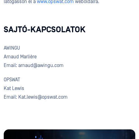
látogasson el a
www.opswat.com
weboldalra.
SAJTÓ-KAPCSOLATOK
AWINGU
Arnaud Marlière
Email: arnaud@awingu.com
OPSWAT
Kat Lewis
Email: Kat.lewis@opswat.com