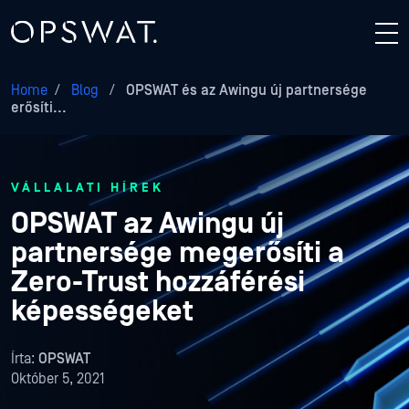
Home
/
Blog
/
OPSWAT és az Awingu új partnersége
erősíti...
VÁLLALATI HÍREK
OPSWAT az Awingu új
partnersége megerősíti a
Zero-Trust hozzáférési
képességeket
Írta:
OPSWAT
Október 5, 2021