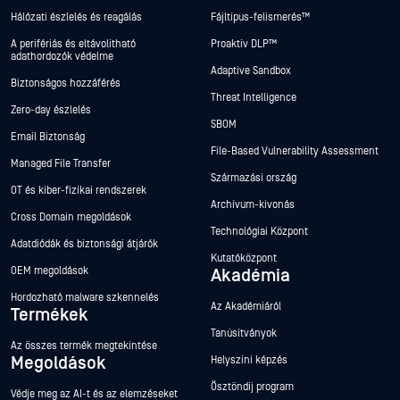
Hálózati észlelés és reagálás
Fájltípus-felismerés™
A perifériás és eltávolítható
Proaktív DLP™
adathordozók védelme
Adaptive Sandbox
Biztonságos hozzáférés
Threat Intelligence
Zero-day észlelés
SBOM
Email Biztonság
File-Based Vulnerability Assessment
Managed File Transfer
Származási ország
OT és kiber-fizikai rendszerek
Archívum-kivonás
Cross Domain megoldások
Technológiai Központ
Adatdiódák és biztonsági átjárók
Kutatóközpont
OEM megoldások
Akadémia
Hordozható malware szkennelés
Az Akadémiáról
Termékek
Tanúsítványok
Az összes termék megtekintése
Megoldások
Helyszíni képzés
Ösztöndíj program
Védje meg az AI-t és az elemzéseket