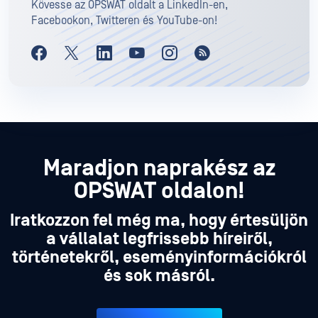
Kövesse az OPSWAT oldalt a LinkedIn-en,
Facebookon, Twitteren és YouTube-on!
Maradjon naprakész az
OPSWAT oldalon!
Iratkozzon fel még ma, hogy értesüljön
a vállalat legfrissebb híreiről,
történetekről, eseményinformációkról
és sok másról.