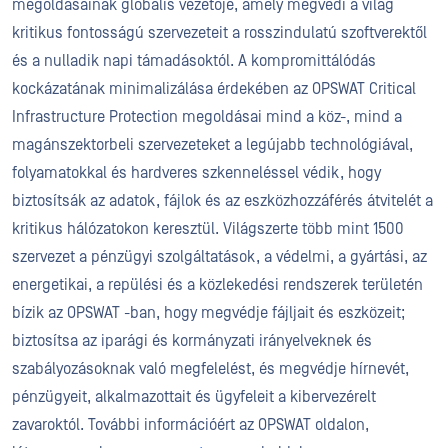
megoldásainak globális vezetője, amely megvédi a világ
kritikus fontosságú szervezeteit a rosszindulatú szoftverektől
és a nulladik napi támadásoktól. A kompromittálódás
kockázatának minimalizálása érdekében az OPSWAT Critical
Infrastructure Protection megoldásai mind a köz-, mind a
magánszektorbeli szervezeteket a legújabb technológiával,
folyamatokkal és hardveres szkenneléssel védik, hogy
biztosítsák az adatok, fájlok és az eszközhozzáférés átvitelét a
kritikus hálózatokon keresztül. Világszerte több mint 1500
szervezet a pénzügyi szolgáltatások, a védelmi, a gyártási, az
energetikai, a repülési és a közlekedési rendszerek területén
bízik az OPSWAT -ban, hogy megvédje fájljait és eszközeit;
biztosítsa az iparági és kormányzati irányelveknek és
szabályozásoknak való megfelelést, és megvédje hírnevét,
pénzügyeit, alkalmazottait és ügyfeleit a kibervezérelt
zavaroktól. További információért az OPSWAT oldalon,