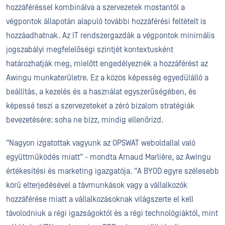
hozzáféréssel kombinálva a szervezetek mostantól a
végpontok állapotán alapuló további hozzáférési feltételt is
hozzáadhatnak. Az IT rendszergazdák a végpontok minimális
jogszabályi megfelelőségi szintjét kontextusként
határozhatják meg, mielőtt engedélyeznék a hozzáférést az
Awingu munkaterületre. Ez a közös képesség egyedülálló a
beállítás, a kezelés és a használat egyszerűségében, és
képessé teszi a szervezeteket a zéró bizalom stratégiák
bevezetésére: soha ne bízz, mindig ellenőrizd.
"Nagyon izgatottak vagyunk az OPSWAT weboldallal való
együttműködés miatt" - mondta Arnaud Marlière, az Awingu
értékesítési és marketing igazgatója. "A BYOD egyre szélesebb
körű elterjedésével a távmunkások vagy a vállalkozók
hozzáférése miatt a vállalkozásoknak világszerte el kell
távolodniuk a régi igazságoktól és a régi technológiáktól, mint