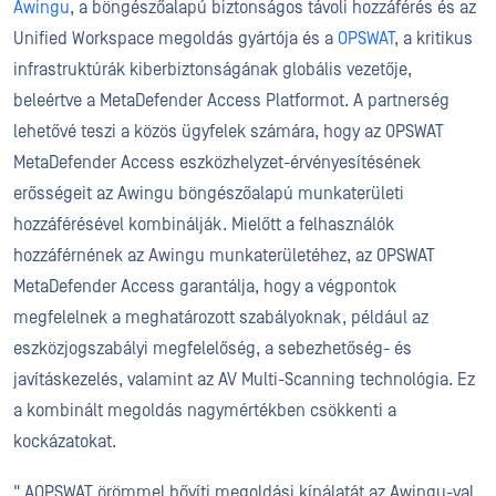
Awingu
, a böngészőalapú biztonságos távoli hozzáférés és az
Unified Workspace megoldás gyártója és a
OPSWAT
, a kritikus
infrastruktúrák kiberbiztonságának globális vezetője,
beleértve a MetaDefender Access Platformot. A partnerség
lehetővé teszi a közös ügyfelek számára, hogy az OPSWAT
MetaDefender Access eszközhelyzet-érvényesítésének
erősségeit az Awingu böngészőalapú munkaterületi
hozzáférésével kombinálják. Mielőtt a felhasználók
hozzáférnének az Awingu munkaterületéhez, az OPSWAT
MetaDefender Access garantálja, hogy a végpontok
megfelelnek a meghatározott szabályoknak, például az
eszközjogszabályi megfelelőség, a sebezhetőség- és
javításkezelés, valamint az AV Multi-Scanning technológia. Ez
a kombinált megoldás nagymértékben csökkenti a
kockázatokat.
" AOPSWAT örömmel bővíti megoldási kínálatát az Awingu-val