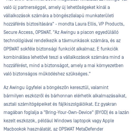
való új partnerséggel, amely új lehetőségeket kínál a
vállalkozások számára a böngészőalapú munkaterületi
hozzáférés biztosítására" - mondta Laura Ellis, VP Products,
Secure Access, OPSWAT. "Az Awingu a piacon egyedülálló
technológiával rendelkezik a távmunkások számára, és az
OPSWAT sokféle biztonsági funkciót alkalmaz. E funkciók
kombinálása lehetővé teszi a vállalkozások számára mind a
hozzáférést, mind a biztonságot, amely a mai környezetben
való biztonságos működéshez szükséges."
Az Awingu ügyfelei a böngészőn keresztül, valamint
bármilyen eszközről és bárhonnan elérhetik alkalmazásaikat,
asztali számítógépeiket és fájlkiszolgálóikat. Ez gyakran
magában foglalja a "Bring-Your-Own-Device" (BYOD) és a lazán
kezelt eszközök, például Windows laptopok vagy Apple
Macbookok használatát. az OPSWAT MetaDefender