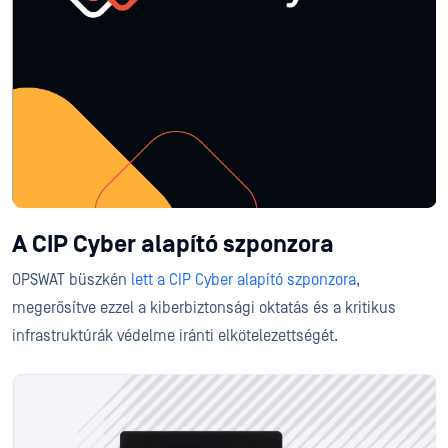
A CIP Cyber alapító szponzora
OPSWAT büszkén
lett a CIP Cyber alapító szponzora
,
megerősítve ezzel a kiberbiztonsági oktatás és a kritikus
infrastruktúrák védelme iránti elkötelezettségét.