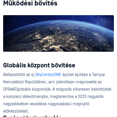
Működési bővítés
Globális központ bővítése
Befejeződött az új
SkyCenter|ONE
épület építése a Tampai
Nemzetközi Repülőtéren, ami jelentősen megnövelte az
OPSWATglobális központját. A dolgozók sikeresen beköltöztek
a korszerű létesítménybe, megteremtve a 2023 negyedik
negyedévében esedékes nagyszabású megnyitó
előkészületeit.