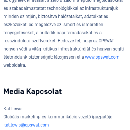
az ügyfelek kihívásait a zéró bizalomra épülő megoldásokkal
és szabadalmaztatott technológiákkal az infrastruktúrájuk
minden szintjén, biztosítva hálózataikat, adataikat és
eszközeiket, és megelőzve az ismert és ismeretlen
fenyegetéseket, a nulladik napi támadásokat és a
rosszindulatú szoftvereket. Fedezze fel, hogy az OPSWAT
hogyan védi a világ kritikus infrastruktúráját és hogyan segíti
életmódunk biztonságát; látogasson el a
www.opswat.com
weboldalra.
Media Kapcsolat
Kat Lewis
Globális marketing és kommunikáció vezető igazgatója
kat.lewis@opswat.com