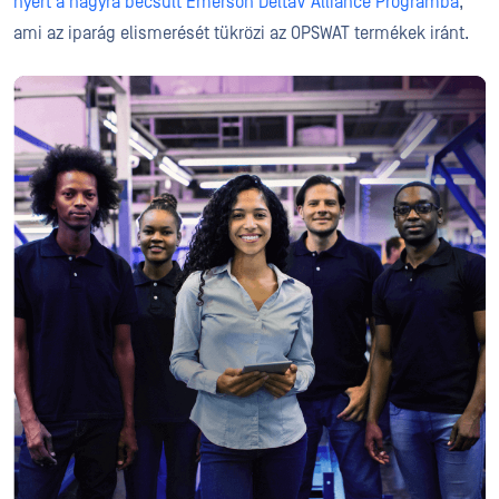
nyert a nagyra becsült Emerson DeltaV Alliance Programba
,
ami az iparág elismerését tükrözi az OPSWAT termékek iránt.