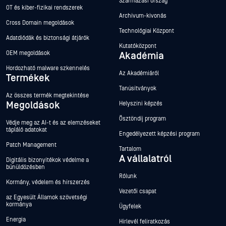
Származási ország
OT és kiber-fizikai rendszerek
Archívum-kivonás
Cross Domain megoldások
Technológiai Központ
Adatdiódák és biztonsági átjárók
Kutatóközpont
OEM megoldások
Akadémia
Hordozható malware szkennelés
Az Akadémiáról
Termékek
Tanúsítványok
Az összes termék megtekintése
Megoldások
Helyszíni képzés
Ösztöndíj program
Védje meg az AI-t és az elemzéseket
tápláló adatokat
Engedélyezett képzési program
Patch Management
Tartalom
A vállalatról
Digitális bizonyítékok védelme a
bűnüldözésben
Rólunk
Kormány, védelem és hírszerzés
Vezetői csapat
az Egyesült Államok szövetségi
kormánya
Ügyfelek
Energia
Hírlevél feliratkozás