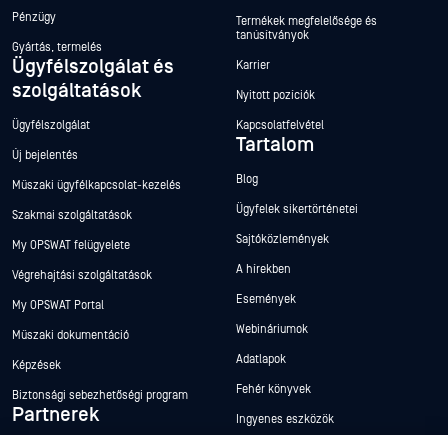
Pénzügy
Termékek megfelelősége és
tanúsítványok
Gyártás, termelés
Ügyfélszolgálat és
Karrier
szolgáltatások
Nyitott pozíciók
Ügyfélszolgálat
Kapcsolatfelvétel
Tartalom
Új bejelentés
Blog
Műszaki ügyfélkapcsolat-kezelés
Ügyfelek sikertörténetei
Szakmai szolgáltatások
Sajtóközlemények
My OPSWAT felügyelete
A hírekben
Végrehajtási szolgáltatások
Események
My OPSWAT Portal
Webináriumok
Műszaki dokumentáció
Adatlapok
Képzések
Fehér könyvek
Biztonsági sebezhetőségi program
Partnerek
Ingyenes eszközök