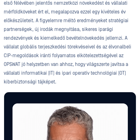
első félévében jelentős nemzetközi növekedést és vállalati
mérföldköveket ért el, megalapozva ezzel egy kivételes év
előkészületeit. A figyelemre méltó eredményeket stratégiai
partnerségek, új irodák megnyitása, sikeres iparági
rendezvények és kiemelkedő bevételnövekedés jellemzi. A
vállalat globális terjeszkedési törekvéseivel és az élvonalbeli
CIP-megoldások iránti folyamatos elkötelezettségével az
OPSWAT jó helyzetben van ahhoz, hogy világszerte javítsa a
vállalati informatikai (IT) és ipari operatív technológiai (OT)
kiberbiztonsági tájképet.