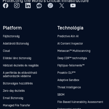
Platform
Technológia
Fájlbiztonság
Predictive Alin AI
Adattároló Biztonság
AI Content Inspector
Cloud
Metascan™ Multiscanning
Ellátási lánc biztonság
Deep CDR™ technológia
Hálózati észlelés és reagálás
Fájltípus-felismerés™
A perifériás és eltávolítható
Proaktív DLP™
adathordozók védelme
Adaptive Sandbox
Biztonságos hozzáférés
Threat Intelligence
Zero-day észlelés
SBOM
Email Biztonság
File-Based Vulnerability Assessment
Managed File Transfer