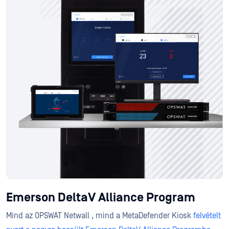
Emerson DeltaV Alliance Program
Mind az OPSWAT Netwall , mind a MetaDefender Kiosk
felvételt