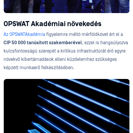
OPSWAT Akadémiai növekedés
Az OPSWAT
Akadémia
figyelemre méltó mérföldkövet ért el a
CIP 50 000 tanúsított szakemberével
, ezzel is hangsúlyozva
kulcsfontosságú szerepét a kritikus infrastruktúrát érő egyre
növekvő kibertámadások elleni küzdelemhez szükséges
képzett munkaerő felkészítésében.