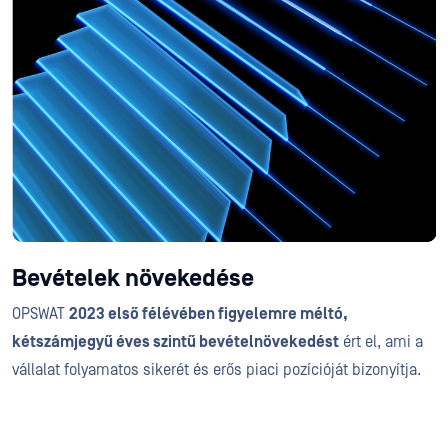
Bevételek növekedése
OPSWAT
2023 első félévében figyelemre méltó,
kétszámjegyű éves szintű bevételnövekedést
ért el, ami a
vállalat folyamatos sikerét és erős piaci pozícióját bizonyítja.