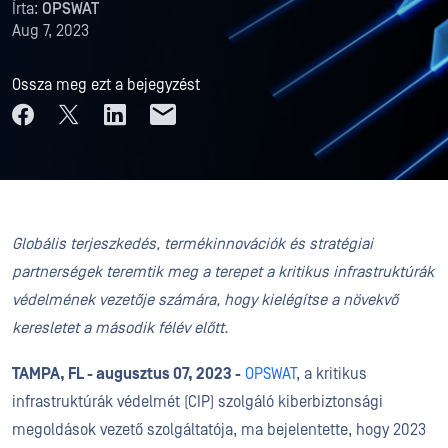
Írta:
OPSWAT
Aug 7, 2023
Ossza meg ezt a bejegyzést
Globális terjeszkedés, termékinnovációk és stratégiai
partnerségek teremtik meg a terepet a kritikus infrastruktúrák
védelmének vezetője számára, hogy kielégítse a növekvő
keresletet a második félév előtt.
TAMPA, FL - augusztus 07, 2023 -
OPSWAT
, a kritikus
infrastruktúrák védelmét (CIP) szolgáló kiberbiztonsági
megoldások vezető szolgáltatója, ma bejelentette, hogy 2023