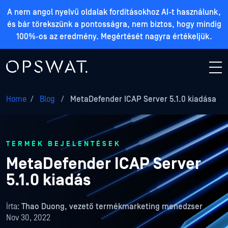
A nem angol nyelvű oldalak fordításokhoz AI-t használunk,
és bár törekszünk a pontosságra, nem biztos, hogy mindig
100%-os az eredmény. Megértését nagyra értékeljük.
Home
/
Blog
/
MetaDefender ICAP Server 5.1.0 kiadása
TERMÉK BEJELENTÉSEK
MetaDefender ICAP Server
5.1.0 kiadás
Írta:
Thao Duong, vezető termékmarketing menedzser
Nov 30, 2022