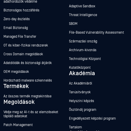
adathordozók védelme
Adaptive Sandbox
Biztonságos hozzáférés
Threat Intelligence
Zero-day észlelés
SBOM
Email Biztonság
File-Based Vulnerability Assessment
Managed File Transfer
Származási ország
OT és kiber-fizikai rendszerek
Archívum-kivonás
Cross Domain megoldások
Technológiai Központ
Adatdiódák és biztonsági átjárók
Kutatóközpont
OEM megoldások
Akadémia
Hordozható malware szkennelés
Az Akadémiáról
Termékek
Tanúsítványok
Az összes termék megtekintése
Megoldások
Helyszíni képzés
Ösztöndíj program
Védje meg az AI-t és az elemzéseket
tápláló adatokat
Engedélyezett képzési program
Patch Management
Tartalom