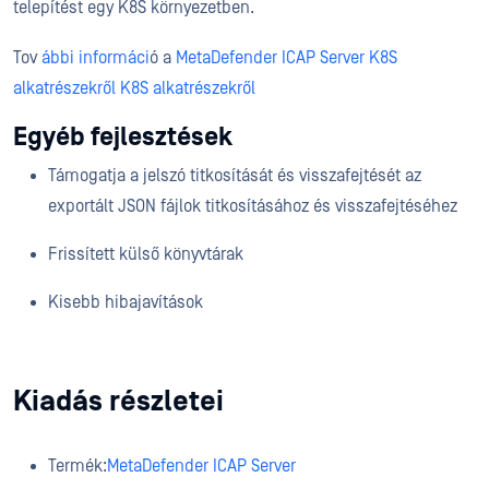
telepítést egy K8S környezetben.
Tov
ábbi informáci
ó a
MetaDefender ICAP Server K8S
alkatrészekről K8S
alkatrészekről
Egyéb fejlesztések
Támogatja a jelszó titkosítását és visszafejtését az
exportált JSON fájlok titkosításához és visszafejtéséhez
Frissített külső könyvtárak
Kisebb hibajavítások
Kiadás részletei
Termék:
MetaDefender ICAP Server