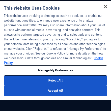
Webináriumok
Műszaki dokumentáció
This Website Uses Cookies
Adatlapok
Hey there!
Képzések
This website uses tracking technologies, such as cookies, to enable our
Fehér könyvek
I'm Ozzy, your OPSWAT virtual assistant.
website functionalities, to enhance user experience or to analyze
Biztonsági sebezhetőségi program
How can I help you secure what's critical
performance and traffic. We may also share information about your use of
Partnerek
Ingyenes eszközök
today?
our site with our social media, advertising, and analytics partners. This
allows us to perform targeted advertising and to select ads and content
Tanúsítvány
that will be more relevant to you. By clicking “Accept All,” you agree to
Technológiai partnerek
your personal data being processed by all cookies and other technologies
on our website. Click “Reject All” to refuse, or “Manage My Preferences” to
Channel partner program
manage your choices. See our Cookie Policy for more details on the how
we process your data through cookies and similar technologies:
Cookie
©2026 OPSWAT . Minden jog fenntartva. OPSWAT, MetaDefender, Metascan,
Policy
MetaAccess, az OPSWAT , Trust no File. Trust No Device., OPSWAT , Protecting the
World's Critical Infrastructure, Deep CDR™ Technology, InQuest, az InQuest logó,
Manage My Preferences
DFI, RetroHunt, Deep File Inspection és Join the Hunt az OPSWAT védjegyei. A
harmadik felek védjegyei a megfelelő tulajdonosok tulajdonát képezik.
Jogi
Adatvédelmi szabályzat
Cookie beállítások kezelése
Az Ön
Reject All
kaliforniai adatvédelmi döntései
Privacy Policy
Accept All