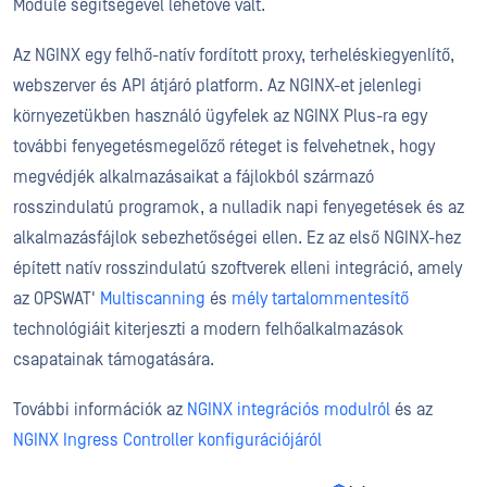
Module segítségével lehetővé vált.
Az NGINX egy felhő-natív fordított proxy, terheléskiegyenlítő,
webszerver és API átjáró platform. Az NGINX-et jelenlegi
környezetükben használó ügyfelek az NGINX Plus-ra egy
további fenyegetésmegelőző réteget is felvehetnek, hogy
megvédjék alkalmazásaikat a fájlokból származó
rosszindulatú programok, a nulladik napi fenyegetések és az
alkalmazásfájlok sebezhetőségei ellen. Ez az első NGINX-hez
épített natív rosszindulatú szoftverek elleni integráció, amely
az OPSWAT'
Multiscanning
és
mély tartalommentesítő
technológiáit kiterjeszti a modern felhőalkalmazások
csapatainak támogatására.
További információk az
NGINX integrációs modulról
és az
NGINX Ingress Controller konfigurációjáról