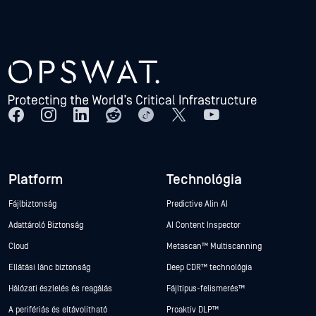
Platform
Technológia
Fájlbiztonság
Predictive Alin AI
Adattároló Biztonság
AI Content Inspector
Cloud
Metascan™ Multiscanning
Ellátási lánc biztonság
Deep CDR™ technológia
Hálózati észlelés és reagálás
Fájltípus-felismerés™
A perifériás és eltávolítható
Proaktív DLP™