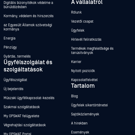
A vállalatról
Digitális bizonyítékok védelme a
bűnüldözésben
Rólunk
Kormány, védelem és hírszerzés
Vezetői csapat
az Egyesült Államok szövetségi
kormánya
Ügyfelek
Energia
Hírlevél feliratkozás
Pénzügy
Termékek megfelelősége és
tanúsítványok
Gyártás, termelés
Ügyfélszolgálat és
Karrier
szolgáltatások
Nyitott pozíciók
Ügyfélszolgálat
Kapcsolatfelvétel
Tartalom
Új bejelentés
Blog
Műszaki ügyfélkapcsolat-kezelés
Ügyfelek sikertörténetei
Szakmai szolgáltatások
Sajtóközlemények
My OPSWAT felügyelete
A hírekben
Végrehajtási szolgáltatások
Események
My OPSWAT Portal