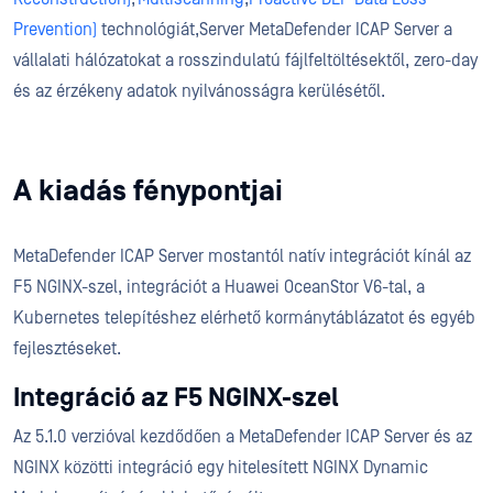
Prevention)
technológiát,Server MetaDefender ICAP Server a
vállalati hálózatokat a rosszindulatú fájlfeltöltésektől, zero-day
és az érzékeny adatok nyilvánosságra kerülésétől.
A kiadás fénypontjai
MetaDefender ICAP Server mostantól natív integrációt kínál az
F5 NGINX-szel, integrációt a Huawei OceanStor V6-tal, a
Kubernetes telepítéshez elérhető kormánytáblázatot és egyéb
fejlesztéseket.
Integráció az F5 NGINX-szel
Az 5.1.0 verzióval kezdődően a MetaDefender ICAP Server és az
NGINX közötti integráció egy hitelesített NGINX Dynamic