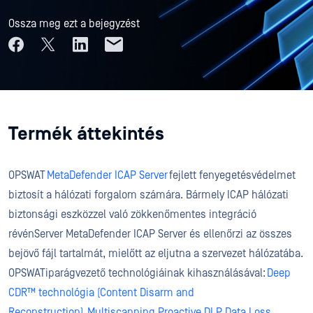
Ossza meg ezt a bejegyzést
Termék áttekintés
OPSWAT
MetaDefender ICAP Server
fejlett fenyegetésvédelmet
biztosít a hálózati forgalom számára. Bármely ICAP hálózati
biztonsági eszközzel való zökkenőmentes integráció
révénServer MetaDefender ICAP Server és ellenőrzi az összes
bejövő fájl tartalmát, mielőtt az eljutna a szervezet hálózatába.
OPSWATiparágvezető technológiáinak kihasználásával:
Deep
CDR™ technológia (Content Disarm and
Reconstruction)
,
Multiscanning
,
Proactive DLP Data Loss