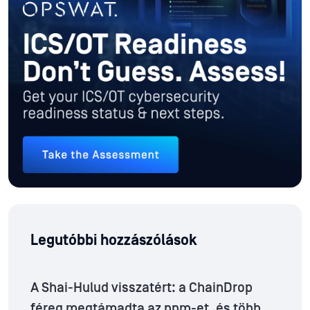
Legutóbbi hozzászólások
A Shai-Hulud visszatért: a ChainDrop
féreg megtámadta az npm-et, és több