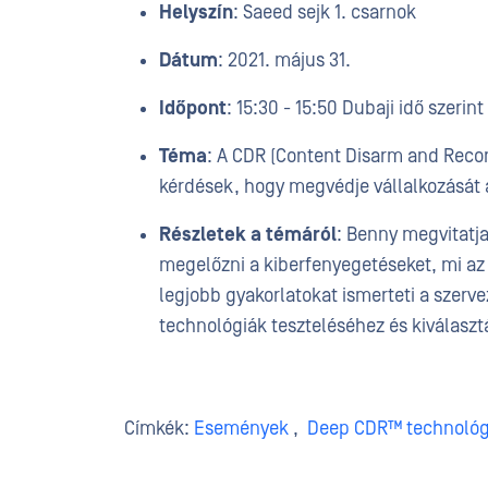
Helyszín
: Saeed sejk 1. csarnok
Dátum
: 2021. május 31.
Időpont
: 15:30 - 15:50 Dubaji idő szerin
Téma
: A CDR (Content Disarm and Recon
kérdések, hogy megvédje vállalkozását 
Részletek a témáról
: Benny megvitatj
megelőzni a kiberfenyegetéseket, mi az
legjobb gyakorlatokat ismerteti a szer
technológiák teszteléséhez és kiválaszt
Címkék:
Események
,
Deep CDR™ technológ