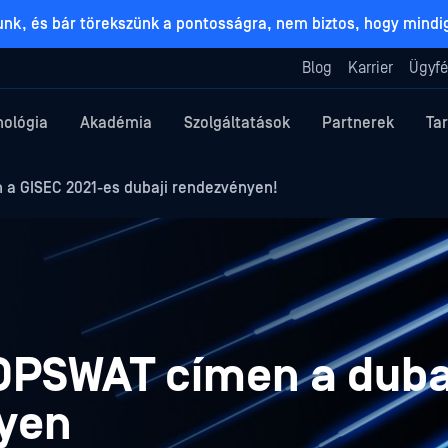
lunk, és bár törekszünk a pontosságra, nem biztos, hogy mind
Blog
Karrier
Ügyfé
nológia
Akadémia
Szolgáltatások
Partnerek
Ta
 a GISEC 2021-es dubaji rendezvényen!
 OPSWAT címen a duba
nyen