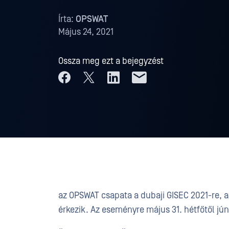
Írta:
OPSWAT
Május 24, 2021
Ossza meg ezt a bejegyzést
az OPSWAT csapata a dubaji GISEC 2021-re, 
érkezik. Az eseményre május 31. hétfőtől júni