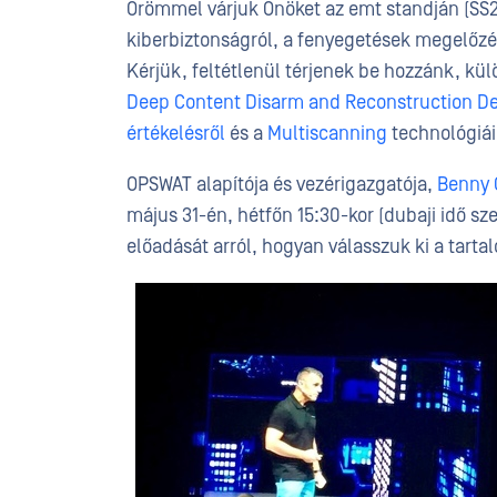
Örömmel várjuk Önöket az emt standján (SS2
kiberbiztonságról, a fenyegetések megelőzé
Kérjük, feltétlenül térjenek be hozzánk, k
Deep Content Disarm and Reconstruction D
értékelésről
és a
Multiscanning
technológiái
OPSWAT alapítója és vezérigazgatója,
Benny 
május 31-én, hétfőn 15:30-kor (dubaji idő sz
előadását arról, hogyan válasszuk ki a tarta