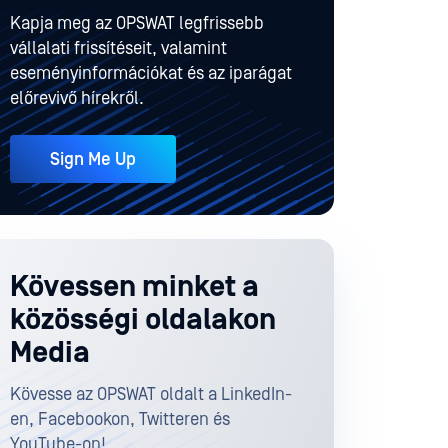
Kapja meg az OPSWAT legfrissebb
vállalati frissítéseit, valamint
eseményinformációkat és az iparágat
előrevivő hírekről.
Sign Me Up
Kövessen minket a
közösségi oldalakon
Media
Kövesse az OPSWAT oldalt a LinkedIn-
en, Facebookon, Twitteren és
YouTube-on!