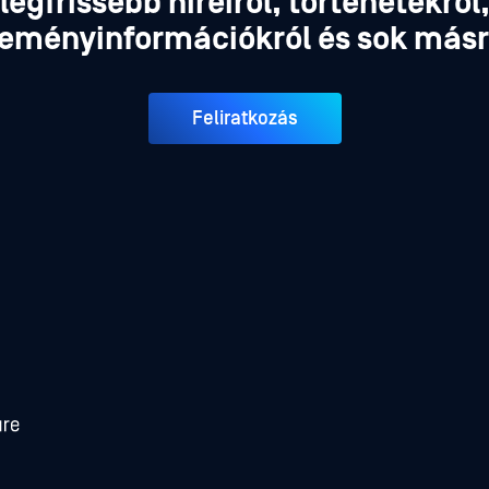
legfrissebb híreiről, történetekről
eményinformációkról és sok másr
Feliratkozás