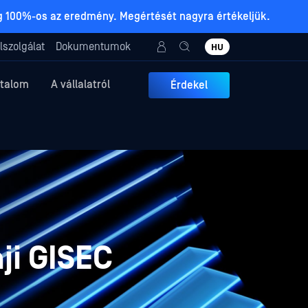
ig 100%-os az eredmény. Megértését nagyra értékeljük.
lszolgálat
Dokumentumok
HU
rtalom
A vállalatról
Érdekel
ji GISEC