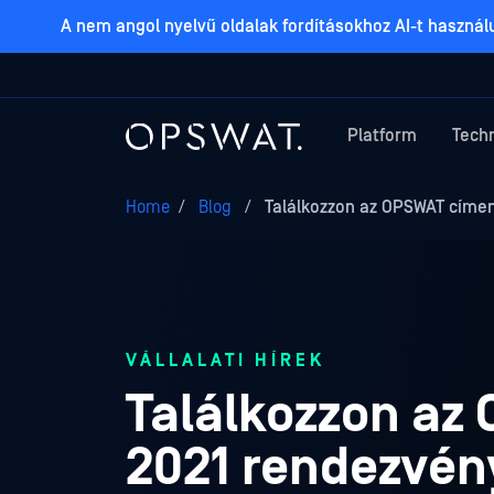
A nem angol nyelvű oldalak fordításokhoz AI-t haszná
Platform
Tech
Home
/
Blog
/
Találkozzon az OPSWAT címen
VÁLLALATI HÍREK
Találkozzon az
2021 rendezvé