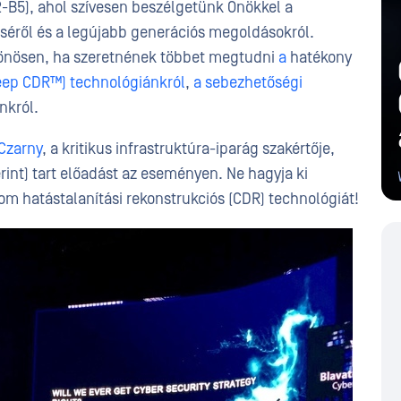
-B5), ahol szívesen beszélgetünk Önökkel a
séről és a legújabb generációs megoldásokról.
ülönösen, ha szeretnének többet megtudni
a
hatékony
eep CDR™) technológiánkról
,
a sebezhetőségi
nkról.
Czarny
, a kritikus infrastruktúra-iparág szakértője,
erint) tart előadást az eseményen. Ne hagyja ki
lom hatástalanítási rekonstrukciós (CDR) technológiát!