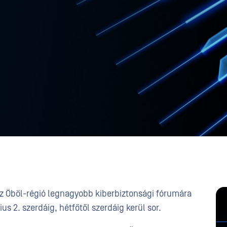
az Öböl-régió legnagyobb kiberbiztonsági fórumára
us 2. szerdáig, hétfőtől szerdáig kerül sor.