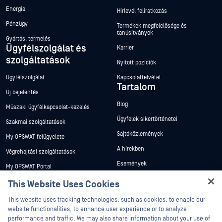
Energia
Hírlevél feliratkozás
Pénzügy
Termékek megfelelősége és
tanúsítványok
Gyártás, termelés
Ügyfélszolgálat és
Karrier
szolgáltatások
Nyitott pozíciók
Ügyfélszolgálat
Kapcsolatfelvétel
Tartalom
Új bejelentés
Blog
Műszaki ügyfélkapcsolat-kezelés
Ügyfelek sikertörténetei
Szakmai szolgáltatások
Sajtóközlemények
My OPSWAT felügyelete
A hírekben
Végrehajtási szolgáltatások
Események
My OPSWAT Portal
Webináriumok
Műszaki dokumentáció
This Website Uses Cookies
Adatlapok
Hey there!
Képzések
This website uses tracking technologies, such as cookies, to enable our
I'm Ozzy, your OPSWAT virtual assistant.
Fehér könyvek
website functionalities, to enhance user experience or to analyze
Biztonsági sebezhetőségi program
How can I help you secure what's critical
performance and traffic. We may also share information about your use of
Partnerek