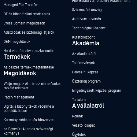
File-Based Vulnerability Assessment
Managed File Transfer
Származási ország
OT és kiber-fizikai rendszerek
Archívum-kivonás
Cross Domain megoldások
Technológiai Központ
Adatdiódák és biztonsági átjárók
Kutatóközpont
OEM megoldások
Akadémia
Hordozható malware szkennelés
Az Akadémiáról
Termékek
Tanúsítványok
Az összes termék megtekintése
Megoldások
Helyszíni képzés
Ösztöndíj program
Védje meg az AI-t és az elemzéseket
tápláló adatokat
Engedélyezett képzési program
Patch Management
Tartalom
A vállalatról
Digitális bizonyítékok védelme a
bűnüldözésben
Rólunk
Kormány, védelem és hírszerzés
Vezetői csapat
az Egyesült Államok szövetségi
kormánya
Ügyfelek