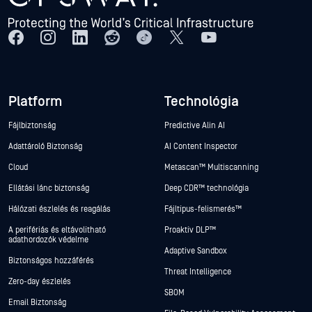
Platform
Technológia
Fájlbiztonság
Predictive Alin AI
Adattároló Biztonság
AI Content Inspector
Cloud
Metascan™ Multiscanning
Ellátási lánc biztonság
Deep CDR™ technológia
Hálózati észlelés és reagálás
Fájltípus-felismerés™
A perifériás és eltávolítható
Proaktív DLP™
adathordozók védelme
Adaptive Sandbox
Biztonságos hozzáférés
Threat Intelligence
Zero-day észlelés
SBOM
Email Biztonság