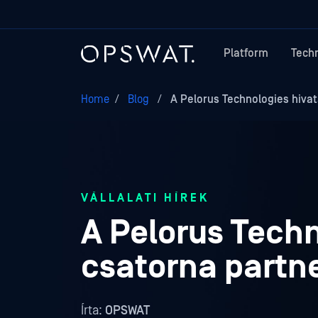
Platform
Tech
Home
/
Blog
/
A Pelorus Technologies hivat
VÁLLALATI HÍREK
A Pelorus Tech
csatorna partne
Írta:
OPSWAT