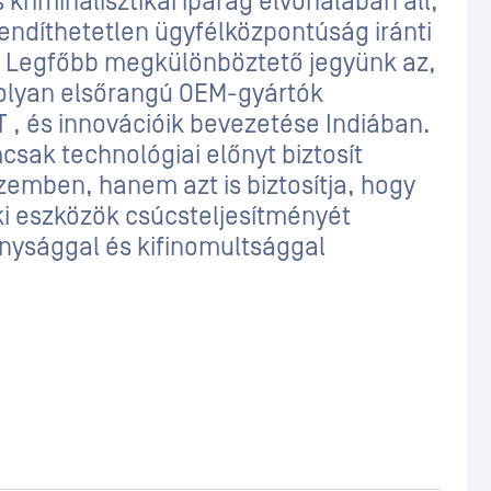
 kriminalisztikai iparág élvonalában áll,
endíthetetlen ügyfélközpontúság iránti
. Legfőbb megkülönböztető jegyünk az,
 olyan elsőrangú OEM-gyártók
 , és innovációik bevezetése Indiában.
csak technológiai előnyt biztosít
emben, hanem azt is biztosítja, hogy
éki eszközök csúcsteljesítményét
nysággal és kifinomultsággal