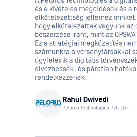
A Pelorus Technologies a digitális
és a kivételes megoldások és a r
elkötelezettség jellemez minket
hogy elkötelezettek vagyunk az
beszerzése iránt, mint az OPSWAT
Ez a stratégiai megközelítés nem
számunkra a versenytársakkal sz
ügyfeleink a digitális törvénysz
élvezhessék, és páratlan hatéko
rendelkezzenek.
Rahul Dwivedi
Pelorus Technologies Pvt. Ltd.