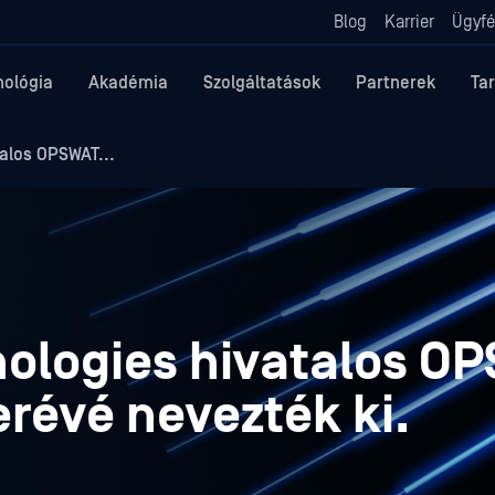
Blog
Karrier
Ügyfé
nológia
Akadémia
Szolgáltatások
Partnerek
Ta
alos OPSWAT...
nologies hivatalos O
révé nevezték ki.