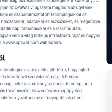
elelőség biztosításához szükséges kritikus előnyt. A
alapján az OPSWAT világszerte megoldja az ügyfelek
okkal és szabadalmaztatott technológiákkal az
a hálózataikat, adataikat és eszközeiket, és megelőzve
ulladik napi támadásokat és a rosszindulatú
gyan védi a világ kritikus infrastruktúráját és hogyan
l a
www.opswat.com
weboldalra.
ól
hnologies azzal a céllal jött létre, hogy fejlett
ő és bűnüldöző szervek számára. A Pelorus
onsági célokra való irányításában. Jelenleg India
is törvényszéki, hírszerzési és megfigyelési
bális környezetben az új fenyegetések elleni