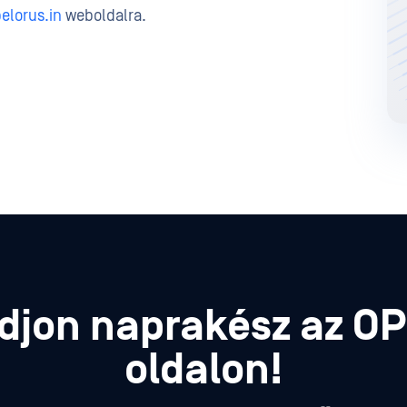
elorus.in
weboldalra.
djon naprakész az O
oldalon!