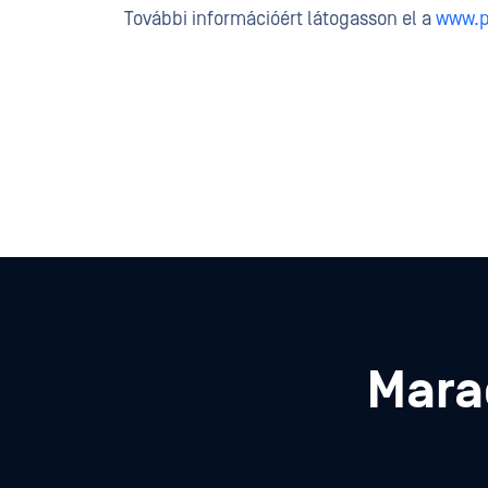
További információért látogasson el a
www.p
Mara