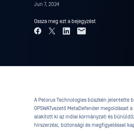
Jun 7, 2024
Ossza meg ezt a bejegyzést
A Pelorus Technologies büszkén jelentette b
OPSWATvezető MetaDefender megoldásait a r
alakított ki az indiai kormányzati és bűnüldöz
hírszerzési, biztonsági és megfigyeléssel ka