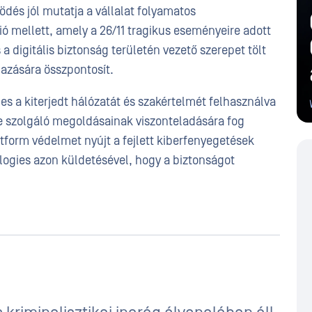
dés jól mutatja a vállalat folyamatos
ció mellett, amely a 26/11 tragikus eseményeire adott
a digitális biztonság területén vezető szerepet tölt
azására összpontosít.
es a kiterjedt hálózatát és szakértelmét felhasználva
e szolgáló megoldásainak viszonteladására fog
form védelmet nyújt a fejlett kiberfenyegetések
logies azon küldetésével, hogy a biztonságot