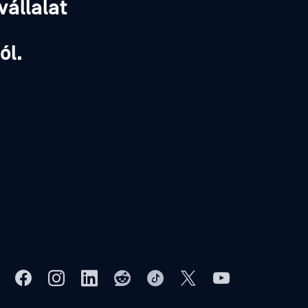
vállalat
,
ól.