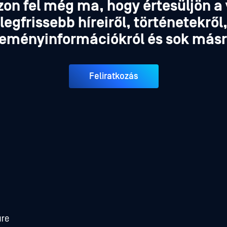
zon fel még ma, hogy értesüljön a 
legfrissebb híreiről, történetekről
eményinformációkról és sok másr
Feliratkozás