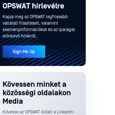
OPSWAT hírlevélre
Kapja meg az OPSWAT legfrissebb
vállalati frissítéseit, valamint
eseményinformációkat és az iparágat
előrevivő hírekről.
Sign Me Up
Kövessen minket a
közösségi oldalakon
Media
Kövesse az OPSWAT oldalt a LinkedIn-