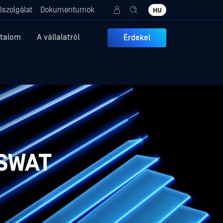
lszolgálat
Dokumentumok
HU
rtalom
A vállalatról
Érdekel
PSWAT