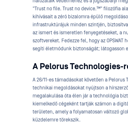
hálózataik védelméhez és a jogszabályi megf
"Trust no file. Trust no device.™" filozófia 
kihívásait a zéró bizalomra épülő megoldás
infrastruktúrájuk minden szintjén, biztosítv
az ismert és ismeretlen fenyegetéseket, a n
szoftvereket. Fedezze fel, hogy az OPSWAT ho
segíti életmódunk biztonságát; látogasson e
A Pelorus Technologies-r
A 26/11-es támadásokat követően a Pelorus Tec
technikai megoldásokat nyújtson a hírszerz
megalakulása óta élen jár a technológia bizt
kiemelkedő cégeként tartják számon a digitál
területen, amely a folyamatosan változó glo
küzdelemre törekszik.